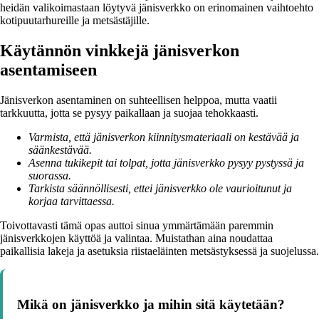
heidän valikoimastaan löytyvä jänisverkko on erinomainen vaihtoehto
kotipuutarhureille ja metsästäjille.
Käytännön vinkkejä jänisverkon
asentamiseen
Jänisverkon asentaminen on suhteellisen helppoa, mutta vaatii
tarkkuutta, jotta se pysyy paikallaan ja suojaa tehokkaasti.
Varmista, että jänisverkon kiinnitysmateriaali on kestävää ja
säänkestävää.
Asenna tukikepit tai tolpat, jotta jänisverkko pysyy pystyssä ja
suorassa.
Tarkista säännöllisesti, ettei jänisverkko ole vaurioitunut ja
korjaa tarvittaessa.
Toivottavasti tämä opas auttoi sinua ymmärtämään paremmin
jänisverkkojen käyttöä ja valintaa. Muistathan aina noudattaa
paikallisia lakeja ja asetuksia riistaeläinten metsästyksessä ja suojelussa.
Mikä on jänisverkko ja mihin sitä käytetään?