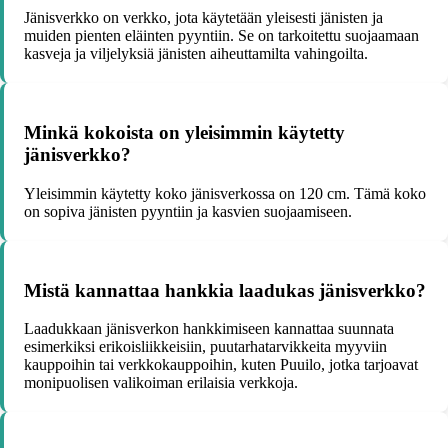
Jänisverkko on verkko, jota käytetään yleisesti jänisten ja
muiden pienten eläinten pyyntiin. Se on tarkoitettu suojaamaan
kasveja ja viljelyksiä jänisten aiheuttamilta vahingoilta.
Minkä kokoista on yleisimmin käytetty
jänisverkko?
Yleisimmin käytetty koko jänisverkossa on 120 cm. Tämä koko
on sopiva jänisten pyyntiin ja kasvien suojaamiseen.
Mistä kannattaa hankkia laadukas jänisverkko?
Laadukkaan jänisverkon hankkimiseen kannattaa suunnata
esimerkiksi erikoisliikkeisiin, puutarhatarvikkeita myyviin
kauppoihin tai verkkokauppoihin, kuten Puuilo, jotka tarjoavat
monipuolisen valikoiman erilaisia verkkoja.