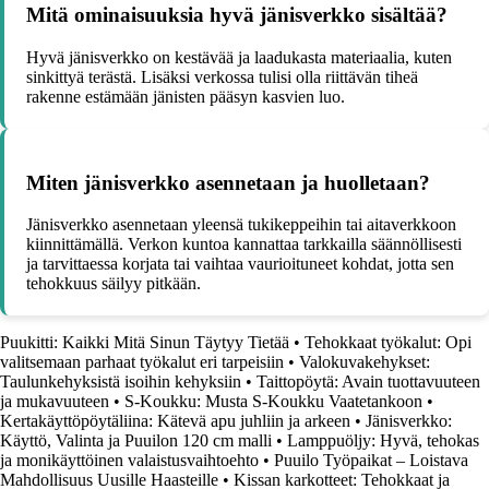
Mitä ominaisuuksia hyvä jänisverkko sisältää?
Hyvä jänisverkko on kestävää ja laadukasta materiaalia, kuten
sinkittyä terästä. Lisäksi verkossa tulisi olla riittävän tiheä
rakenne estämään jänisten pääsyn kasvien luo.
Miten jänisverkko asennetaan ja huolletaan?
Jänisverkko asennetaan yleensä tukikeppeihin tai aitaverkkoon
kiinnittämällä. Verkon kuntoa kannattaa tarkkailla säännöllisesti
ja tarvittaessa korjata tai vaihtaa vaurioituneet kohdat, jotta sen
tehokkuus säilyy pitkään.
Puukitti: Kaikki Mitä Sinun Täytyy Tietää
•
Tehokkaat työkalut: Opi
valitsemaan parhaat työkalut eri tarpeisiin
•
Valokuvakehykset:
Taulunkehyksistä isoihin kehyksiin
•
Taittopöytä: Avain tuottavuuteen
ja mukavuuteen
•
S-Koukku: Musta S-Koukku Vaatetankoon
•
Kertakäyttöpöytäliina: Kätevä apu juhliin ja arkeen
•
Jänisverkko:
Käyttö, Valinta ja Puuilon 120 cm malli
•
Lamppuöljy: Hyvä, tehokas
ja monikäyttöinen valaistusvaihtoehto
•
Puuilo Työpaikat – Loistava
Mahdollisuus Uusille Haasteille
•
Kissan karkotteet: Tehokkaat ja