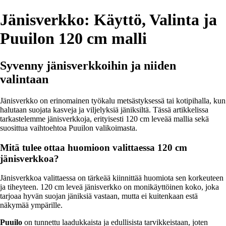
Jänisverkko: Käyttö, Valinta ja
Puuilon 120 cm malli
Syvenny jänisverkkoihin ja niiden
valintaan
Jänisverkko on erinomainen työkalu metsästyksessä tai kotipihalla, kun
halutaan suojata kasveja ja viljelyksiä jäniksiltä. Tässä artikkelissa
tarkastelemme jänisverkkoja, erityisesti 120 cm leveää mallia sekä
suosittua vaihtoehtoa Puuilon valikoimasta.
Mitä tulee ottaa huomioon valittaessa 120 cm
jänisverkkoa?
Jänisverkkoa valittaessa on tärkeää kiinnittää huomiota sen korkeuteen
ja tiheyteen. 120 cm leveä jänisverkko on monikäyttöinen koko, joka
tarjoaa hyvän suojan jäniksiä vastaan, mutta ei kuitenkaan estä
näkymää ympärille.
Puuilo
on tunnettu laadukkaista ja edullisista tarvikkeistaan, joten