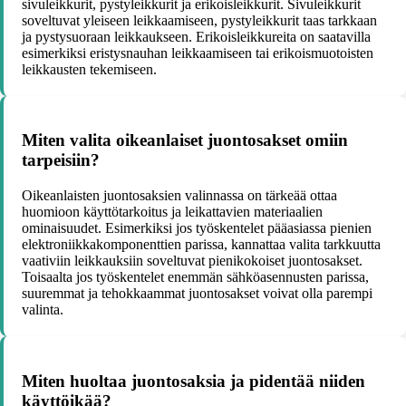
sivuleikkurit, pystyleikkurit ja erikoisleikkurit. Sivuleikkurit
soveltuvat yleiseen leikkaamiseen, pystyleikkurit taas tarkkaan
ja pystysuoraan leikkaukseen. Erikoisleikkureita on saatavilla
esimerkiksi eristysnauhan leikkaamiseen tai erikoismuotoisten
leikkausten tekemiseen.
Miten valita oikeanlaiset juontosakset omiin
tarpeisiin?
Oikeanlaisten juontosaksien valinnassa on tärkeää ottaa
huomioon käyttötarkoitus ja leikattavien materiaalien
ominaisuudet. Esimerkiksi jos työskentelet pääasiassa pienien
elektroniikkakomponenttien parissa, kannattaa valita tarkkuutta
vaativiin leikkauksiin soveltuvat pienikokoiset juontosakset.
Toisaalta jos työskentelet enemmän sähköasennusten parissa,
suuremmat ja tehokkaammat juontosakset voivat olla parempi
valinta.
Miten huoltaa juontosaksia ja pidentää niiden
käyttöikää?