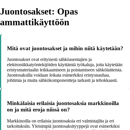
Juontosakset: Opas
ammattikäyttöön
Mitä ovat juontosakset ja mihin niitä käytetään?
Juontosakset ovat erityisesti sähköasentajien ja
elektroniikkatyöntekijöiden käyttämiä työkaluja, joita käytetään
eristysmateriaalin leikkaamiseen ja poistamiseen sähkölaitteista.
Juontosaksilla voidaan leikata esimerkiksi eristysnauhaa,
johtimia ja muita sähkökomponentteja tarkasti ja tehokkaasti.
Minkälaisia erilaisia juontosaksia markkinoilla
on ja mitä eroja niissä on?
Markkinoilla on erilaisia juontosaksia eri valmistajilta ja eri
tarkoituksiin. Yleisimpiä juontosaksityyppejä ovat esimerkiksi