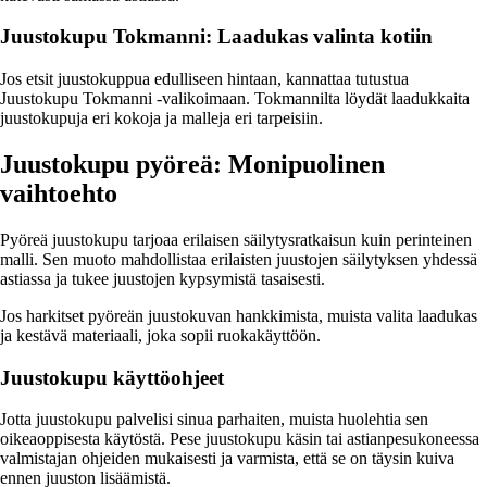
Juustokupu Tokmanni: Laadukas valinta kotiin
Jos etsit juustokuppua edulliseen hintaan, kannattaa tutustua
Juustokupu Tokmanni -valikoimaan. Tokmannilta löydät laadukkaita
juustokupuja eri kokoja ja malleja eri tarpeisiin.
Juustokupu pyöreä: Monipuolinen
vaihtoehto
Pyöreä juustokupu tarjoaa erilaisen säilytysratkaisun kuin perinteinen
malli. Sen muoto mahdollistaa erilaisten juustojen säilytyksen yhdessä
astiassa ja tukee juustojen kypsymistä tasaisesti.
Jos harkitset pyöreän juustokuvan hankkimista, muista valita laadukas
ja kestävä materiaali, joka sopii ruokakäyttöön.
Juustokupu käyttöohjeet
Jotta juustokupu palvelisi sinua parhaiten, muista huolehtia sen
oikeaoppisesta käytöstä. Pese juustokupu käsin tai astianpesukoneessa
valmistajan ohjeiden mukaisesti ja varmista, että se on täysin kuiva
ennen juuston lisäämistä.