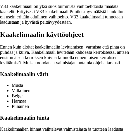
V33 kaakelimaali on yksi suosituimmista vaihtoehdoista maalata
kaakelit. Erityisesti V33 kaakelimaali Puuilo -myymälästä hankittuna
on usein erittäin edullinen vaihtoehto. V33 kaakelimaalit tunnetaan
laadustaan ja hyvästä peittävyydestään.
Kaakelimaalin käyttöohjeet
Ennen kuin aloitat kaakelimaalin levittämisen, varmista että pinta on
puhdas ja kuiva. Kaakelimaali levitetään kahdessa kerroksessa, antaen
ensimmäisen kerroksen kuivua kunnolla ennen toisen kerroksen
levittämistä. Muista noudattaa valmistajan antamia ohjeita tarkasti.
Kaakelimaalin värit
Musta
Valkoinen
Beige
Harmaa
Punainen
Kaakelimaalin hinta
Kaakelimaalien hinnat vaihtelevat valmistajasta ja tuotteen laadusta