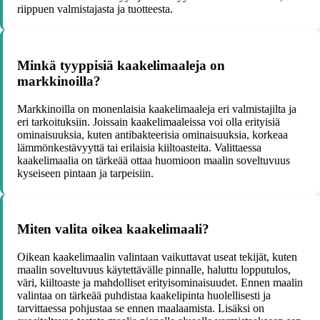
riippuen valmistajasta ja tuotteesta.
Minkä tyyppisiä kaakelimaaleja on
markkinoilla?
Markkinoilla on monenlaisia kaakelimaaleja eri valmistajilta ja
eri tarkoituksiin. Joissain kaakelimaaleissa voi olla erityisiä
ominaisuuksia, kuten antibakteerisia ominaisuuksia, korkeaa
lämmönkestävyyttä tai erilaisia kiiltoasteita. Valittaessa
kaakelimaalia on tärkeää ottaa huomioon maalin soveltuvuus
kyseiseen pintaan ja tarpeisiin.
Miten valita oikea kaakelimaali?
Oikean kaakelimaalin valintaan vaikuttavat useat tekijät, kuten
maalin soveltuvuus käytettävälle pinnalle, haluttu lopputulos,
väri, kiiltoaste ja mahdolliset erityisominaisuudet. Ennen maalin
valintaa on tärkeää puhdistaa kaakelipinta huolellisesti ja
tarvittaessa pohjustaa se ennen maalaamista. Lisäksi on