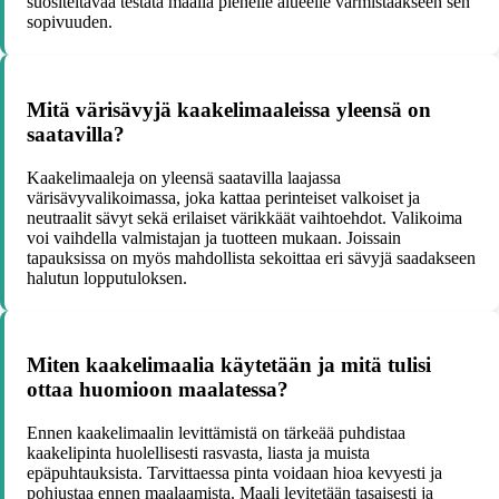
suositeltavaa testata maalia pienelle alueelle varmistaakseen sen
sopivuuden.
Mitä värisävyjä kaakelimaaleissa yleensä on
saatavilla?
Kaakelimaaleja on yleensä saatavilla laajassa
värisävyvalikoimassa, joka kattaa perinteiset valkoiset ja
neutraalit sävyt sekä erilaiset värikkäät vaihtoehdot. Valikoima
voi vaihdella valmistajan ja tuotteen mukaan. Joissain
tapauksissa on myös mahdollista sekoittaa eri sävyjä saadakseen
halutun lopputuloksen.
Miten kaakelimaalia käytetään ja mitä tulisi
ottaa huomioon maalatessa?
Ennen kaakelimaalin levittämistä on tärkeää puhdistaa
kaakelipinta huolellisesti rasvasta, liasta ja muista
epäpuhtauksista. Tarvittaessa pinta voidaan hioa kevyesti ja
pohjustaa ennen maalaamista. Maali levitetään tasaisesti ja