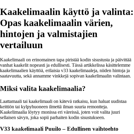
Kaakelimaalin käyttö ja valinta:
Opas kaakelimaalin värien,
hintojen ja valmistajien
vertailuun
Kaakelimaali on erinomainen tapa piristää kodin sisustusta ja päivittää
vanhat kaakelit nopeasti ja edullisesti. Tässä artikkelissa käsittelemme
kaakelimaalien käyttöä, erilaisia v33 kaakelimaaleja, niiden hintoja ja
saatavuutta, sekä annamme vinkkejä sopivan kaakelimaalin valintaan.
Miksi valita kaakelimaalia?
Laattamaali tai kaakelimaali on kätevä ratkaisu, kun haluat uudistaa
keittiön tai kylpyhuoneen ilmettä ilman suuria remontteja.
Kaakelimaalia löytyy monissa eri väreissä, joten voit valita juuri
sellaisen sävyn, joka sopii parhaiten kodin sisustukseen.
V33 kaakelimaali Puuilo – Edullinen vaihtoehto