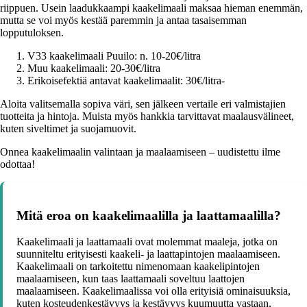
riippuen. Usein laadukkaampi kaakelimaali maksaa hieman enemmän,
mutta se voi myös kestää paremmin ja antaa tasaisemman
lopputuloksen.
V33 kaakelimaali Puuilo: n. 10-20€/litra
Muu kaakelimaali: 20-30€/litra
Erikoisefektiä antavat kaakelimaalit: 30€/litra-
Aloita valitsemalla sopiva väri, sen jälkeen vertaile eri valmistajien
tuotteita ja hintoja. Muista myös hankkia tarvittavat maalausvälineet,
kuten siveltimet ja suojamuovit.
Onnea kaakelimaalin valintaan ja maalaamiseen – uudistettu ilme
odottaa!
Mitä eroa on kaakelimaalilla ja laattamaalilla?
Kaakelimaali ja laattamaali ovat molemmat maaleja, jotka on
suunniteltu erityisesti kaakeli- ja laattapintojen maalaamiseen.
Kaakelimaali on tarkoitettu nimenomaan kaakelipintojen
maalaamiseen, kun taas laattamaali soveltuu laattojen
maalaamiseen. Kaakelimaalissa voi olla erityisiä ominaisuuksia,
kuten kosteudenkestävyys ja kestävyys kuumuutta vastaan,