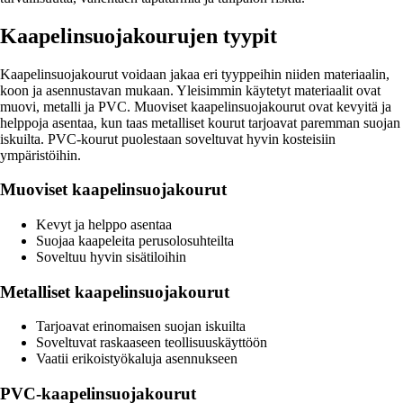
Kaapelinsuojakourujen tyypit
Kaapelinsuojakourut voidaan jakaa eri tyyppeihin niiden materiaalin,
koon ja asennustavan mukaan. Yleisimmin käytetyt materiaalit ovat
muovi, metalli ja PVC. Muoviset kaapelinsuojakourut ovat kevyitä ja
helppoja asentaa, kun taas metalliset kourut tarjoavat paremman suojan
iskuilta. PVC-kourut puolestaan soveltuvat hyvin kosteisiin
ympäristöihin.
Muoviset kaapelinsuojakourut
Kevyt ja helppo asentaa
Suojaa kaapeleita perusolosuhteilta
Soveltuu hyvin sisätiloihin
Metalliset kaapelinsuojakourut
Tarjoavat erinomaisen suojan iskuilta
Soveltuvat raskaaseen teollisuuskäyttöön
Vaatii erikoistyökaluja asennukseen
PVC-kaapelinsuojakourut