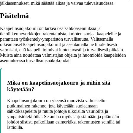
jälkiasennukset, mikä säästää aikaa ja vaivaa tulevaisuudessa.
Päätelmä
Kaapelinsuojakouru on tärkeä osa sähköasennuksia ja
tietoliikenneverkkojen rakentamista, tarjoten suojaa kaapeleille ja
parantaen työskentely-ympäristön turvallisuutta. Valitsemalla
oikeanlaiset kaapelinsuojakourut ja asentamalla ne huolellisesti
varmistat, että kaapelit toimivat luotettavasti ja turvallisesti pitkään.
Muista aina noudattaa valmistajan ohjeita ja huomioida kaapeleiden
asennuksessa turvallisuusnäkökohdat.
Mikä on kaapelinsuojakouru ja mihin sitä
käytetään?
Kaapelinsuojakouru on yleensä muovista valmistettu
putkimainen rakenne, jota käytetään suojaamaan
sähkökaapeleita ja muita johtoja ulkoisilta vaurioilta ja
ympäristötekijöiltä. Se auttaa myös järjestämään ja pitämään
johdot siististi paikoillaan esimerkiksi rakennusten seinillä tai
lattioilla.