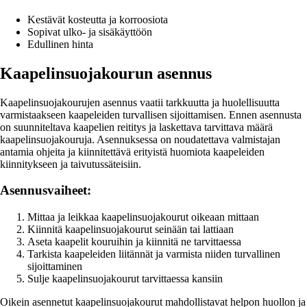
Kestävät kosteutta ja korroosiota
Sopivat ulko- ja sisäkäyttöön
Edullinen hinta
Kaapelinsuojakourun asennus
Kaapelinsuojakourujen asennus vaatii tarkkuutta ja huolellisuutta
varmistaakseen kaapeleiden turvallisen sijoittamisen. Ennen asennusta
on suunniteltava kaapelien reititys ja laskettava tarvittava määrä
kaapelinsuojakouruja. Asennuksessa on noudatettava valmistajan
antamia ohjeita ja kiinnitettävä erityistä huomiota kaapeleiden
kiinnitykseen ja taivutussäteisiin.
Asennusvaiheet:
Mittaa ja leikkaa kaapelinsuojakourut oikeaan mittaan
Kiinnitä kaapelinsuojakourut seinään tai lattiaan
Aseta kaapelit kouruihin ja kiinnitä ne tarvittaessa
Tarkista kaapeleiden liitännät ja varmista niiden turvallinen
sijoittaminen
Sulje kaapelinsuojakourut tarvittaessa kansiin
Oikein asennetut kaapelinsuojakourut mahdollistavat helpon huollon ja