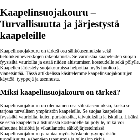
Kaapelinsuojakouru –
Turvallisuutta ja järjestystä
kaapeleille
Kaapelinsuojakouru on tärkeä osa sähköasennuksia sekä
tietoliikenneverkkojen rakentamista. Se varmistaa kaapeleiden suojan
fyysisiltä vaurioilta ja estää niiden altistumisen kosteudelle sekä pölylle.
Kaapelien järjestely suojakouruissa helpottaa myös huoltoa ja
vianetsintää. Tässä artikkelissa käsittelemme kaapelinsuojakourujen
käyttöä, tyyppejä ja asennusta.
Miksi kaapelinsuojakouru on tärkeä?
Kaapelinsuojakouru on olennainen osa sähköasennuksia, koska se
tarjoaa turvallisen ympäristön kaapeleille. Se suojaa kaapeleita
fyysisiltä vaurioilta, kuten puristuksilta, taivutuksilta ja iskuilta. Lisäksi
se estää kaapeleita altistumasta kosteudelle tai pölylle, mikä voi
aiheuttaa häiriöitä ja vikatilanteita sähköjärjestelmissä.
Kaapelinsuojakouru parantaa myös työskentely-ympäristön
turvallisuutta, vähentäen tapaturmia ja tulipalon riskiä.