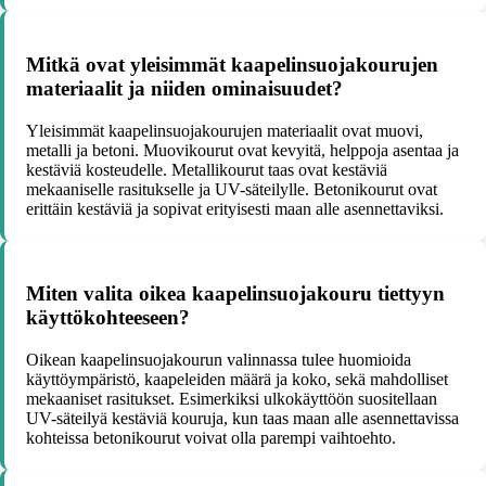
Mitkä ovat yleisimmät kaapelinsuojakourujen
materiaalit ja niiden ominaisuudet?
Yleisimmät kaapelinsuojakourujen materiaalit ovat muovi,
metalli ja betoni. Muovikourut ovat kevyitä, helppoja asentaa ja
kestäviä kosteudelle. Metallikourut taas ovat kestäviä
mekaaniselle rasitukselle ja UV-säteilylle. Betonikourut ovat
erittäin kestäviä ja sopivat erityisesti maan alle asennettaviksi.
Miten valita oikea kaapelinsuojakouru tiettyyn
käyttökohteeseen?
Oikean kaapelinsuojakourun valinnassa tulee huomioida
käyttöympäristö, kaapeleiden määrä ja koko, sekä mahdolliset
mekaaniset rasitukset. Esimerkiksi ulkokäyttöön suositellaan
UV-säteilyä kestäviä kouruja, kun taas maan alle asennettavissa
kohteissa betonikourut voivat olla parempi vaihtoehto.