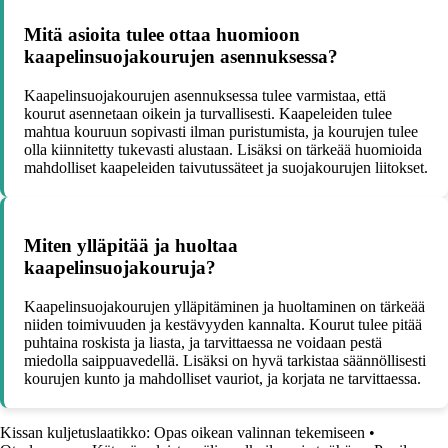
Mitä asioita tulee ottaa huomioon
kaapelinsuojakourujen asennuksessa?
Kaapelinsuojakourujen asennuksessa tulee varmistaa, että
kourut asennetaan oikein ja turvallisesti. Kaapeleiden tulee
mahtua kouruun sopivasti ilman puristumista, ja kourujen tulee
olla kiinnitetty tukevasti alustaan. Lisäksi on tärkeää huomioida
mahdolliset kaapeleiden taivutussäteet ja suojakourujen liitokset.
Miten ylläpitää ja huoltaa
kaapelinsuojakouruja?
Kaapelinsuojakourujen ylläpitäminen ja huoltaminen on tärkeää
niiden toimivuuden ja kestävyyden kannalta. Kourut tulee pitää
puhtaina roskista ja liasta, ja tarvittaessa ne voidaan pestä
miedolla saippuavedellä. Lisäksi on hyvä tarkistaa säännöllisesti
kourujen kunto ja mahdolliset vauriot, ja korjata ne tarvittaessa.
Kissan kuljetuslaatikko: Opas oikean valinnan tekemiseen
•