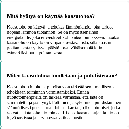
Mitä hyötyä on käyttää kaasutohoa?
Kaasutoho on kätevä ja tehokas lämmönlähde, joka tarjoaa
nopean lämmön tuotannon. Se on myös itsenäinen
energialähde, joka ei vaadi sähköliitäntää toimiakseen. Lisäksi
kaasutohojen käyttö on ympäristöystävällistä, sillä kaasun
polttamisesta syntyvät päästöt ovat vähäisempiä kuin
esimerkiksi puun polttamisesta.
Miten kaasutohoa huolletaan ja puhdistetaan?
Kaasutohon huolto ja puhdistus on tärkeää sen turvallisen ja
tehokkaan toiminnan varmistamiseksi. Ennen
huoltotoimenpiteitä on tärkeää varmistaa, että laite on
sammutettu ja jäähtynyt. Polttimen ja sytyttimen puhdistaminen
säännöllisesti poistaa mahdolliset karstat ja likaantumiset, jotka
voivat haitata tohon toimintaa. Lisäksi kaasuletkujen kunto on
hyvä tarkistaa ja tarvittaessa vaihtaa uusiin.