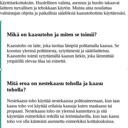
käyttötarkoituksiin. Huolellinen valinta, asennus ja huolto takaavat
laitteen turvallisen ja tehokkaan käytön. Muista aina noudattaa
valmistajan ohjeita ja paikallisia säädöksiä kaasutohotinta käyttäessäsi.
Mikä on kaasutoho ja miten se toimii?
Kaasutoho on laite, joka tuottaa lämpöä polttamalla kaasua. Se
koostuu yleensä polttimesta, sytyttimestä ja säätölaitteista.
Kaasutoho toimii sytyttämällä kaasun liekin, joka lämmittää
ympärillä olevaa tilaa tai esinettä.
Mitä eroa on nestekaasu toholla ja kaasu
toholla?
Nestekaasu toho käyttää nestekaasua polttoaineenaan, kun taas
kaasu toho voi käyttää erilaisia kaasuja kuten maakaasu tai
propaani. Nestekaasu toho on yleensä kannettava ja sitä
käytetään esimerkiksi retkillä tai leirintäalueilla, kun taas kaasu
toho voi olla kiinteästi asennettu esimerkiksi kotitalouksissa.