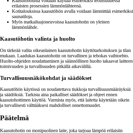
Kaasutohotinta voidaan käyttää esimerkiksi teollisuudessa
erilaisten prosessien lämmönlähteenä.
Kotitalouksissa kaasutöhön avulla voidaan lämmittää esimerkiksi
saunatiloja.
Myös matkailuajoneuvoissa kaasutohotin on yleinen
lämmönlähde.
Kaasutöhotin valinta ja huolto
On tärkeää valita oikeanlainen kaasutohotin käyttötarkoituksen ja tilan
mukaan. Laadukas kaasutohotin on turvallinen ja tehokas vaihtoehto.
Huolto-ohjeiden noudattaminen ja säännöllinen huolto takaavat laitteen
toimivuuden ja turvallisuuden pitkällä aikavälillä.
Turvallisuusnäkökohdat ja säädökset
Kaasutöhön käytössä on noudatettava tiukkoja turvallisuusmääräyksiä
ja säädöksiä. Tarkista aina paikalliset säädökset ja ohjeet ennen
kaasutohottimen käyttöä. Varmista myös, että laitetta käytetään oikein
ja turvallisesti välttääksesi mahdolliset onnettomuudet.
Päätelmä
Kaasutohotin on monipuolinen laite, joka tarjoaa lämpöä erilaisiin