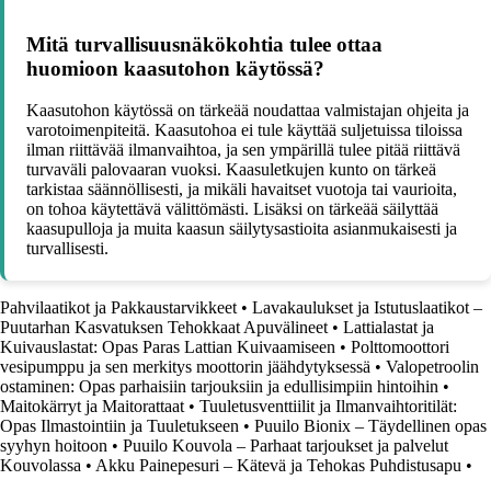
Mitä turvallisuusnäkökohtia tulee ottaa
huomioon kaasutohon käytössä?
Kaasutohon käytössä on tärkeää noudattaa valmistajan ohjeita ja
varotoimenpiteitä. Kaasutohoa ei tule käyttää suljetuissa tiloissa
ilman riittävää ilmanvaihtoa, ja sen ympärillä tulee pitää riittävä
turvaväli palovaaran vuoksi. Kaasuletkujen kunto on tärkeä
tarkistaa säännöllisesti, ja mikäli havaitset vuotoja tai vaurioita,
on tohoa käytettävä välittömästi. Lisäksi on tärkeää säilyttää
kaasupulloja ja muita kaasun säilytysastioita asianmukaisesti ja
turvallisesti.
Pahvilaatikot ja Pakkaustarvikkeet
•
Lavakaulukset ja Istutuslaatikot –
Puutarhan Kasvatuksen Tehokkaat Apuvälineet
•
Lattialastat ja
Kuivauslastat: Opas Paras Lattian Kuivaamiseen
•
Polttomoottori
vesipumppu ja sen merkitys moottorin jäähdytyksessä
•
Valopetroolin
ostaminen: Opas parhaisiin tarjouksiin ja edullisimpiin hintoihin
•
Maitokärryt ja Maitorattaat
•
Tuuletusventtiilit ja Ilmanvaihtoritilät:
Opas Ilmastointiin ja Tuuletukseen
•
Puuilo Bionix – Täydellinen opas
syyhyn hoitoon
•
Puuilo Kouvola – Parhaat tarjoukset ja palvelut
Kouvolassa
•
Akku Painepesuri – Kätevä ja Tehokas Puhdistusapu
•