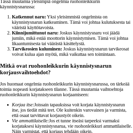
Tässä muutamia yleisimpiä ongelmia ruohonleikkurin
käynnistysnarussa:
Katkennut naru:
Yksi yleisimmistä ongelmista on
käynnistysnarun katkeaminen. Tämä voi johtua kulutuksesta tai
vääristä käyttötavoista.
Kiinnijumittunut naru:
Joskus käynnistysnaru voi jäädä
jumiin, mikä estää moottorin käynnistymisen. Tämä voi johtua
likaantumisesta tai väärästä käsittelystä.
Tarvikeosien kuluminen:
Joskus käynnistysnarun tarvikeosat
voivat kulua ajan myötä, mikä vaikuttaa sen toimintaan.
Mitkä ovat ruohonleikkurin käynnistysnarun
korjausvaihtoehdot?
Jos huomaat ongelmia ruohonleikkurin käynnistysnarussa, on tärkeää
toimia nopeasti korjatakseen tilanne. Tässä muutamia vaihtoehtoja
ruohonleikkurin käynnistysnarun korjaamiseen:
Korjaa itse:
Joissain tapauksissa voit korjata käynnistysnarun
itse, jos tiedät mitä teet. Ole kuitenkin varovainen ja varmista,
että osaat tarvittavat korjaustyöt oikein.
Vie ammattilaiselle:
Jos et tunne itseäsi tarpeeksi varmaksi
korjataksesi käynnistysnarua, vie ruohonleikkuri ammattilaiselle.
Näin varmistat, että korjaus tehdään oikein.