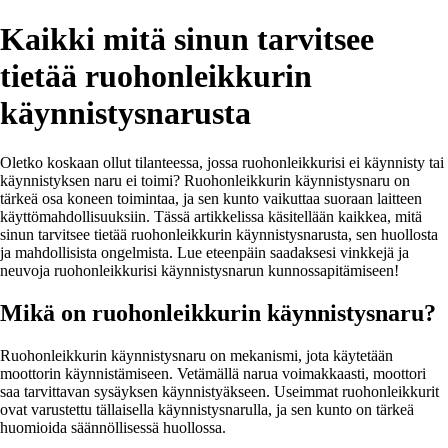
Kaikki mitä sinun tarvitsee
tietää ruohonleikkurin
käynnistysnarusta
Oletko koskaan ollut tilanteessa, jossa ruohonleikkurisi ei käynnisty tai
käynnistyksen naru ei toimi? Ruohonleikkurin käynnistysnaru on
tärkeä osa koneen toimintaa, ja sen kunto vaikuttaa suoraan laitteen
käyttömahdollisuuksiin. Tässä artikkelissa käsitellään kaikkea, mitä
sinun tarvitsee tietää ruohonleikkurin käynnistysnarusta, sen huollosta
ja mahdollisista ongelmista. Lue eteenpäin saadaksesi vinkkejä ja
neuvoja ruohonleikkurisi käynnistysnarun kunnossapitämiseen!
Mikä on ruohonleikkurin käynnistysnaru?
Ruohonleikkurin käynnistysnaru on mekanismi, jota käytetään
moottorin käynnistämiseen. Vetämällä narua voimakkaasti, moottori
saa tarvittavan sysäyksen käynnistyäkseen. Useimmat ruohonleikkurit
ovat varustettu tällaisella käynnistysnarulla, ja sen kunto on tärkeä
huomioida säännöllisessä huollossa.