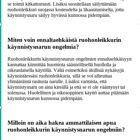
se toimii kitkattomasti. Lisäksi suositellaan säilyttämään
ruohonleikkuri suojassa kosteudelta ja likaantumiselta, jotta
käynnistysnaru säilyy hyvässä kunnossa pidempään.
Miten voin ennaltaehkäistä ruohonleikkurin
käynnistysnarun ongelmia?
Ruohonleikkurin käynnistysnarun ongelmien ennaltaehkäisyyn
kannattaa kiinnittää huomiota säännöllisellä huollolla ja
oikeanlaisella käytöllä. Vältä esimerkiksi äkillisiä nykäisyjä
käynnistäessäsi ruohonleikkuria, sillä se voi aiheuttaa
ylimääräistä rasitusta narulle. Lisäksi varmista, että
käynnistysnaru on aina kireällä ja että se ei ole vääntynyt tai
solmussa. Huolellinen ja oikeaoppinen käyttö auttaa pitämään
käynnistysnarun kunnossa pidempään.
Milloin on aika hakea ammattilaisen apua
ruohonleikkurin käynnistysnarun ongelmiin?