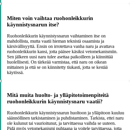
Miten voin vaihtaa ruohonleikkurin
käynnistysnarun itse?
Ruohonleikkurin käynnistysnarun vaihtaminen itse on
mahdollista, mutta vaatii hieman teknistä osaamista ja
kärsivällisyyttä. Ensin on irrotettava vanha naru ja avattava
ruohonleikkurin kansi, jotta pääsee käsiksi vetomekanismiin.
Sen jälkeen uusi naru tulee asettaa paikoilleen ja kiinnittää
huolellisesti. On tärkeää varmistaa, että naru on oikean
mittainen ja että se on kiinnitetty tiukasti, jotta se kestää
käytössä.
Mitä muita huolto- ja ylläpitotoimenpiteitä
ruohonleikkurin käynnistysnaru vaatii?
Ruohonleikkurin käynnistysnarun huoltoon ja ylläpitoon kuuluu
säännöllinen tarkistaminen ja puhdistaminen. Tarkista, ettei naru
ole kulunut tai vaurioitunut, ja tarvittaessa vaihda se uuteen.
Pidä myös vetomekanismi puhtaana ja voitele tarvittaessa, jotta