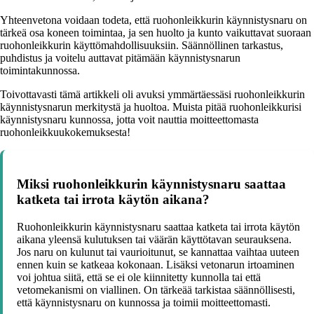
Yhteenvetona voidaan todeta, että ruohonleikkurin käynnistysnaru on
tärkeä osa koneen toimintaa, ja sen huolto ja kunto vaikuttavat suoraan
ruohonleikkurin käyttömahdollisuuksiin. Säännöllinen tarkastus,
puhdistus ja voitelu auttavat pitämään käynnistysnarun
toimintakunnossa.
Toivottavasti tämä artikkeli oli avuksi ymmärtäessäsi ruohonleikkurin
käynnistysnarun merkitystä ja huoltoa. Muista pitää ruohonleikkurisi
käynnistysnaru kunnossa, jotta voit nauttia moitteettomasta
ruohonleikkuukokemuksesta!
Miksi ruohonleikkurin käynnistysnaru saattaa
katketa tai irrota käytön aikana?
Ruohonleikkurin käynnistysnaru saattaa katketa tai irrota käytön
aikana yleensä kulutuksen tai väärän käyttötavan seurauksena.
Jos naru on kulunut tai vaurioitunut, se kannattaa vaihtaa uuteen
ennen kuin se katkeaa kokonaan. Lisäksi vetonarun irtoaminen
voi johtua siitä, että se ei ole kiinnitetty kunnolla tai että
vetomekanismi on viallinen. On tärkeää tarkistaa säännöllisesti,
että käynnistysnaru on kunnossa ja toimii moitteettomasti.