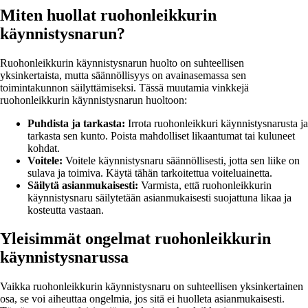
Miten huollat ruohonleikkurin
käynnistysnarun?
Ruohonleikkurin käynnistysnarun huolto on suhteellisen
yksinkertaista, mutta säännöllisyys on avainasemassa sen
toimintakunnon säilyttämiseksi. Tässä muutamia vinkkejä
ruohonleikkurin käynnistysnarun huoltoon:
Puhdista ja tarkasta:
Irrota ruohonleikkuri käynnistysnarusta ja
tarkasta sen kunto. Poista mahdolliset likaantumat tai kuluneet
kohdat.
Voitele:
Voitele käynnistysnaru säännöllisesti, jotta sen liike on
sulava ja toimiva. Käytä tähän tarkoitettua voiteluainetta.
Säilytä asianmukaisesti:
Varmista, että ruohonleikkurin
käynnistysnaru säilytetään asianmukaisesti suojattuna likaa ja
kosteutta vastaan.
Yleisimmät ongelmat ruohonleikkurin
käynnistysnarussa
Vaikka ruohonleikkurin käynnistysnaru on suhteellisen yksinkertainen
osa, se voi aiheuttaa ongelmia, jos sitä ei huolleta asianmukaisesti.