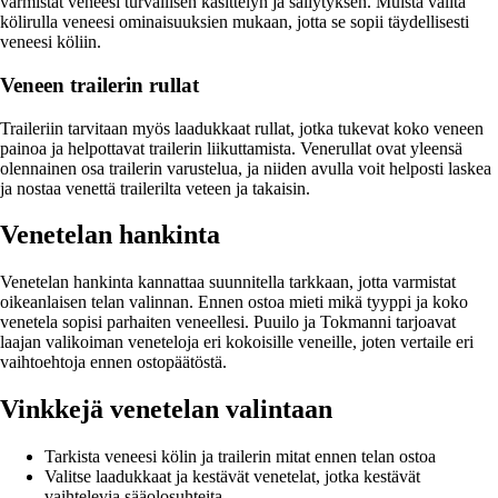
varmistat veneesi turvallisen käsittelyn ja säilytyksen. Muista valita
kölirulla veneesi ominaisuuksien mukaan, jotta se sopii täydellisesti
veneesi köliin.
Veneen trailerin rullat
Traileriin tarvitaan myös laadukkaat rullat, jotka tukevat koko veneen
painoa ja helpottavat trailerin liikuttamista. Venerullat ovat yleensä
olennainen osa trailerin varustelua, ja niiden avulla voit helposti laskea
ja nostaa venettä trailerilta veteen ja takaisin.
Venetelan hankinta
Venetelan hankinta kannattaa suunnitella tarkkaan, jotta varmistat
oikeanlaisen telan valinnan. Ennen ostoa mieti mikä tyyppi ja koko
venetela sopisi parhaiten veneellesi. Puuilo ja Tokmanni tarjoavat
laajan valikoiman veneteloja eri kokoisille veneille, joten vertaile eri
vaihtoehtoja ennen ostopäätöstä.
Vinkkejä venetelan valintaan
Tarkista veneesi kölin ja trailerin mitat ennen telan ostoa
Valitse laadukkaat ja kestävät venetelat, jotka kestävät
vaihtelevia sääolosuhteita