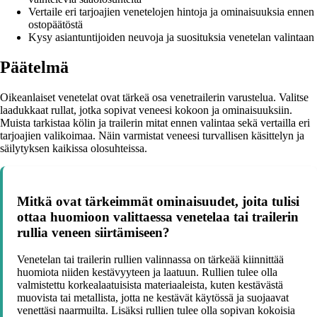
Vertaile eri tarjoajien venetelojen hintoja ja ominaisuuksia ennen
ostopäätöstä
Kysy asiantuntijoiden neuvoja ja suosituksia venetelan valintaan
Päätelmä
Oikeanlaiset venetelat ovat tärkeä osa venetrailerin varustelua. Valitse
laadukkaat rullat, jotka sopivat veneesi kokoon ja ominaisuuksiin.
Muista tarkistaa kölin ja trailerin mitat ennen valintaa sekä vertailla eri
tarjoajien valikoimaa. Näin varmistat veneesi turvallisen käsittelyn ja
säilytyksen kaikissa olosuhteissa.
Mitkä ovat tärkeimmät ominaisuudet, joita tulisi
ottaa huomioon valittaessa venetelaa tai trailerin
rullia veneen siirtämiseen?
Venetelan tai trailerin rullien valinnassa on tärkeää kiinnittää
huomiota niiden kestävyyteen ja laatuun. Rullien tulee olla
valmistettu korkealaatuisista materiaaleista, kuten kestävästä
muovista tai metallista, jotta ne kestävät käytössä ja suojaavat
venettäsi naarmuilta. Lisäksi rullien tulee olla sopivan kokoisia