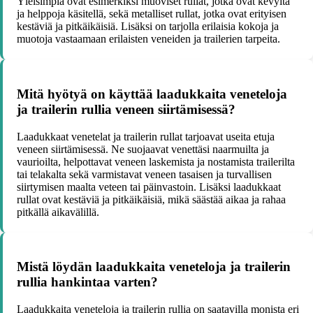
Yleisimpiä ovat esimerkiksi muoviset rullat, jotka ovat kevyitä
ja helppoja käsitellä, sekä metalliset rullat, jotka ovat erityisen
kestäviä ja pitkäikäisiä. Lisäksi on tarjolla erilaisia kokoja ja
muotoja vastaamaan erilaisten veneiden ja trailerien tarpeita.
Mitä hyötyä on käyttää laadukkaita veneteloja
ja trailerin rullia veneen siirtämisessä?
Laadukkaat venetelat ja trailerin rullat tarjoavat useita etuja
veneen siirtämisessä. Ne suojaavat venettäsi naarmuilta ja
vaurioilta, helpottavat veneen laskemista ja nostamista trailerilta
tai telakalta sekä varmistavat veneen tasaisen ja turvallisen
siirtymisen maalta veteen tai päinvastoin. Lisäksi laadukkaat
rullat ovat kestäviä ja pitkäikäisiä, mikä säästää aikaa ja rahaa
pitkällä aikavälillä.
Mistä löydän laadukkaita veneteloja ja trailerin
rullia hankintaa varten?
Laadukkaita veneteloja ja trailerin rullia on saatavilla monista eri