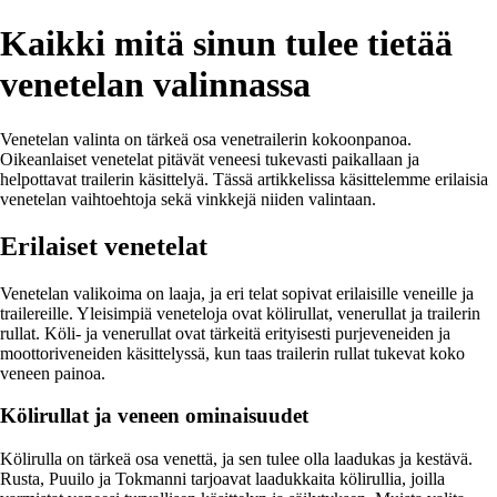
Kaikki mitä sinun tulee tietää
venetelan valinnassa
Venetelan valinta on tärkeä osa venetrailerin kokoonpanoa.
Oikeanlaiset venetelat pitävät veneesi tukevasti paikallaan ja
helpottavat trailerin käsittelyä. Tässä artikkelissa käsittelemme erilaisia
venetelan vaihtoehtoja sekä vinkkejä niiden valintaan.
Erilaiset venetelat
Venetelan valikoima on laaja, ja eri telat sopivat erilaisille veneille ja
trailereille. Yleisimpiä veneteloja ovat kölirullat, venerullat ja trailerin
rullat. Köli- ja venerullat ovat tärkeitä erityisesti purjeveneiden ja
moottoriveneiden käsittelyssä, kun taas trailerin rullat tukevat koko
veneen painoa.
Kölirullat ja veneen ominaisuudet
Kölirulla on tärkeä osa venettä, ja sen tulee olla laadukas ja kestävä.
Rusta, Puuilo ja Tokmanni tarjoavat laadukkaita kölirullia, joilla