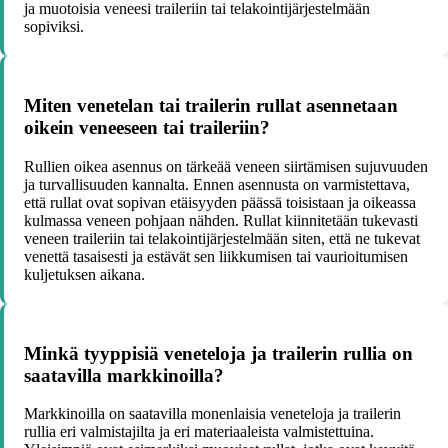
ja muotoisia veneesi traileriin tai telakointijärjestelmään
sopiviksi.
Miten venetelan tai trailerin rullat asennetaan
oikein veneeseen tai traileriin?
Rullien oikea asennus on tärkeää veneen siirtämisen sujuvuuden
ja turvallisuuden kannalta. Ennen asennusta on varmistettava,
että rullat ovat sopivan etäisyyden päässä toisistaan ja oikeassa
kulmassa veneen pohjaan nähden. Rullat kiinnitetään tukevasti
veneen traileriin tai telakointijärjestelmään siten, että ne tukevat
venettä tasaisesti ja estävät sen liikkumisen tai vaurioitumisen
kuljetuksen aikana.
Minkä tyyppisiä veneteloja ja trailerin rullia on
saatavilla markkinoilla?
Markkinoilla on saatavilla monenlaisia veneteloja ja trailerin
rullia eri valmistajilta ja eri materiaaleista valmistettuina.