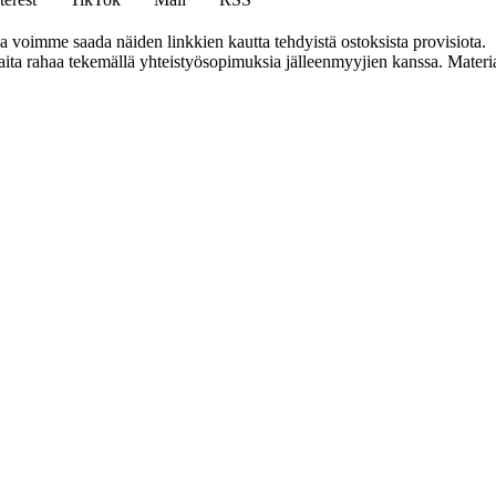
ja voimme saada näiden linkkien kautta tehdyistä ostoksista provisiota.
a rahaa tekemällä yhteistyösopimuksia jälleenmyyjien kanssa. Materiaal