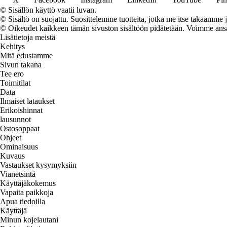
© Sisällön käyttö vaatii luvan.
© Sisältö on suojattu. Suosittelemme tuotteita, jotka me itse takaamme 
© Oikeudet kaikkeen tämän sivuston sisältöön pidätetään. Voimme ansait
Lisätietoja meistä
Kehitys
Mitä edustamme
Sivun takana
Tee ero
Toimitilat
Data
Ilmaiset lataukset
Erikoishinnat
lausunnot
Ostosoppaat
Ohjeet
Ominaisuus
Kuvaus
Vastaukset kysymyksiin
Vianetsintä
Käyttäjäkokemus
Vapaita paikkoja
Apua tiedoilla
Käyttäjä
Minun kojelautani