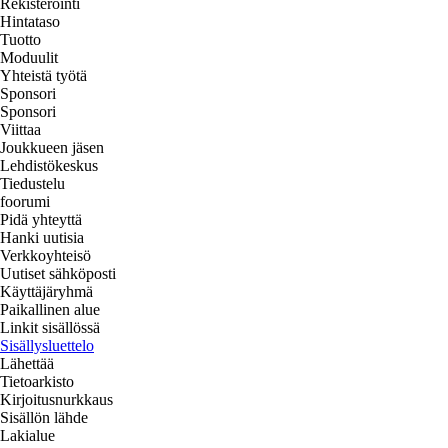
Rekisteröinti
Hintataso
Tuotto
Moduulit
Yhteistä työtä
Sponsori
Sponsori
Viittaa
Joukkueen jäsen
Lehdistökeskus
Tiedustelu
foorumi
Pidä yhteyttä
Hanki uutisia
Verkkoyhteisö
Uutiset sähköposti
Käyttäjäryhmä
Paikallinen alue
Linkit sisällössä
Sisällysluettelo
Lähettää
Tietoarkisto
Kirjoitusnurkkaus
Sisällön lähde
Lakialue