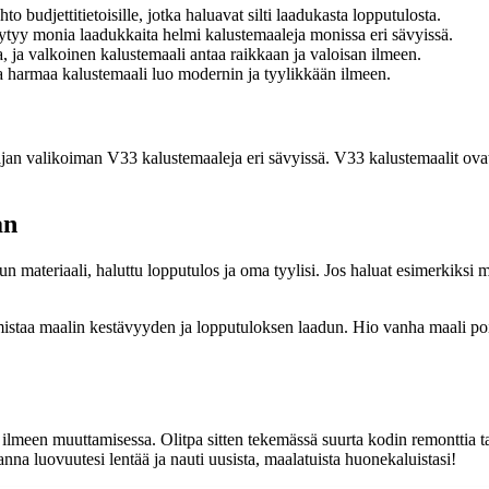
o budjettitietoisille, jotka haluavat silti laadukasta lopputulosta.
ytyy monia laadukkaita helmi kalustemaaleja monissa eri sävyissä.
, ja valkoinen kalustemaali antaa raikkaan ja valoisan ilmeen.
a harmaa kalustemaali luo modernin ja tyylikkään ilmeen.
an valikoiman V33 kalustemaaleja eri sävyissä. V33 kalustemaalit ovat ko
an
 materiaali, haluttu lopputulos ja oma tyylisi. Jos haluat esimerkiksi m
staa maalin kestävyyden ja lopputuloksen laadun. Hio vanha maali pois,
lmeen muuttamisessa. Olitpa sitten tekemässä suurta kodin remonttia ta
anna luovuutesi lentää ja nauti uusista, maalatuista huonekaluistasi!