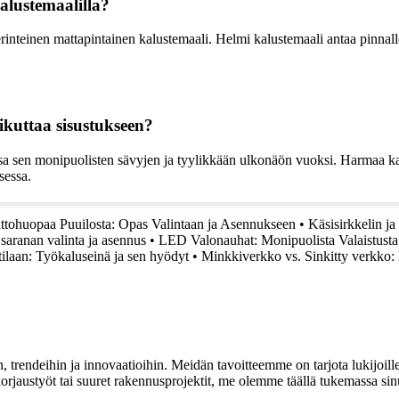
kalustemaalilla?
erinteinen mattapintainen kalustemaali. Helmi kalustemaali antaa pinnall
ikuttaa sisustukseen?
sa sen monipuolisten sävyjen ja tyylikkään ulkonäön vuoksi. Harmaa kalu
sessa.
ttohuopaa Puuilosta: Opas Valintaan ja Asennukseen
•
Käsisirkkelin ja
saranan valinta ja asennus
•
LED Valonauhat: Monipuolista Valaistusta 
ötilaan: Työkaluseinä ja sen hyödyt
•
Minkkiverkko vs. Sinkitty verkko:
, trendeihin ja innovaatioihin. Meidän tavoitteemme on tarjota lukijoillem
jaustyöt tai suuret rakennusprojektit, me olemme täällä tukemassa sin