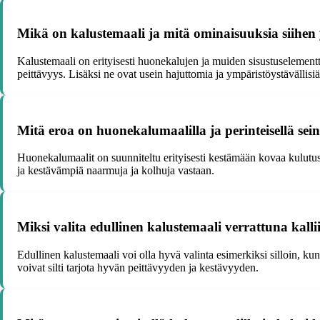
Mikä on kalustemaali ja mitä ominaisuuksia siihen y
Kalustemaali on erityisesti huonekalujen ja muiden sisustuselementti
peittävyys. Lisäksi ne ovat usein hajuttomia ja ympäristöystävällisiä
Mitä eroa on huonekalumaalilla ja perinteisellä sei
Huonekalumaalit on suunniteltu erityisesti kestämään kovaa kulutus
ja kestävämpiä naarmuja ja kolhuja vastaan.
Miksi valita edullinen kalustemaali verrattuna kall
Edullinen kalustemaali voi olla hyvä valinta esimerkiksi silloin, kun 
voivat silti tarjota hyvän peittävyyden ja kestävyyden.