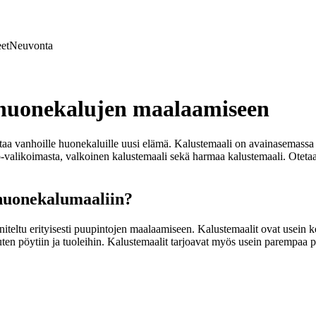
et
Neuvonta
 huonekalujen maalaamiseen
aa vanhoille huonekaluille uusi elämä. Kalustemaali on avainasemassa tä
-valikoimasta, valkoinen kalustemaali sekä harmaa kalustemaali. Otetaan
 huonekalumaaliin?
teltu erityisesti puupintojen maalaamiseen. Kalustemaalit ovat usein 
kuten pöytiin ja tuoleihin. Kalustemaalit tarjoavat myös usein parempaa 