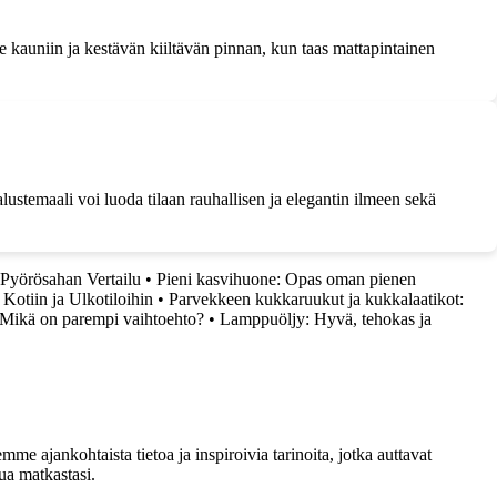
e kauniin ja kestävän kiiltävän pinnan, kun taas mattapintainen
stemaali voi luoda tilaan rauhallisen ja elegantin ilmeen sekä
 Pyörösahan Vertailu
•
Pieni kasvihuone: Opas oman pienen
Kotiin ja Ulkotiloihin
•
Parvekkeen kukkaruukut ja kukkalaatikot:
 Mikä on parempi vaihtoehto?
•
Lamppuöljy: Hyvä, tehokas ja
me ajankohtaista tietoa ja inspiroivia tarinoita, jotka auttavat
ua matkastasi.