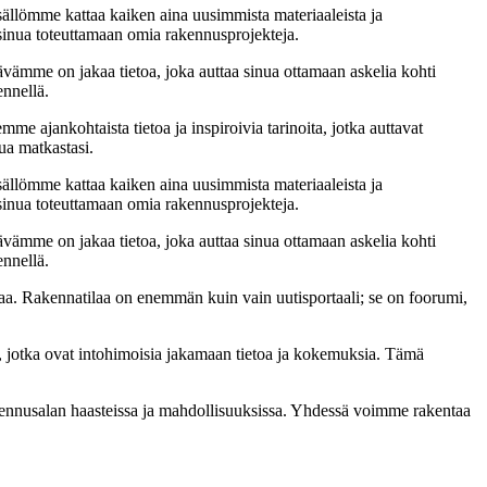
sällömme kattaa kaiken aina uusimmista materiaaleista ja
t sinua toteuttamaan omia rakennusprojekteja.
ämme on jakaa tietoa, joka auttaa sinua ottamaan askelia kohti
ennellä.
me ajankohtaista tietoa ja inspiroivia tarinoita, jotka auttavat
ua matkastasi.
sällömme kattaa kaiken aina uusimmista materiaaleista ja
t sinua toteuttamaan omia rakennusprojekteja.
ämme on jakaa tietoa, joka auttaa sinua ottamaan askelia kohti
ennellä.
a. Rakennatilaa on enemmän kuin vain uutisportaali; se on foorumi,
, jotka ovat intohimoisia jakamaan tietoa ja kokemuksia. Tämä
akennusalan haasteissa ja mahdollisuuksissa. Yhdessä voimme rakentaa