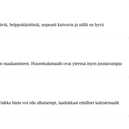
äviä, helppokäyttöisiä, nopeasti kuivuvia ja niillä on hyvä
tojen maalaamiseen. Huonekalumaalit ovat yleensä myös joustavampia
 Vaikka hinta voi olla alhaisempi, laadukkaat edulliset kalustemaalit