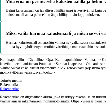
Mitä eroa on perinteisellä kalustemaalilla ja helmi 
Helmi kalustemaali on tavallisesti kiiltävämpi ja kestävämpi kuin p
kalustemaali antaa pehmeämmän ja hillitymmän lopputuloksen.
Miksi valita harmaa kalustemaali ja miten se voi va
Harmaa kalustemaali on suosittu valinta nykyaikaisessa sisustukses
toimia hyvin yhdistettynä muihin väreihin ja materiaaleihin sisustuk
Kaminapuhallin – Täydellinen Opas Kaminapuhaltimen Valintaan
•
Ka
kasvihuoneen hankintaan Puuilosta
•
Saranat kaapeissa – Oikeanlaisen 
Valitse oikeat kasvualustat viherpeukalolle
•
Tehokkaasti järjestystä ty
monikäyttöinen valaistusvaihtoehto
•
Tutustu meihin
Rakennatilaa
Rakennatilaa
Rakennatilaa on digitaalinen alusta, joka keskittyy rakennusalan uutisiin
ymmärtämään rakentamisen monimuotoisuutta. Olipa kyseessä pienet kor