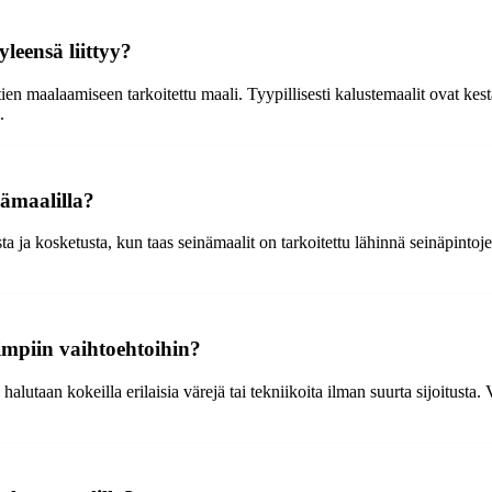
leensä liittyy?
en maalaamiseen tarkoitettu maali. Tyypillisesti kalustemaalit ovat kest
.
nämaalilla?
ta ja kosketusta, kun taas seinämaalit on tarkoitettu lähinnä seinäpin
iimpiin vaihtoehtoihin?
halutaan kokeilla erilaisia värejä tai tekniikoita ilman suurta sijoitusta.