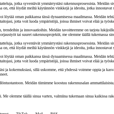
tatteluja, jotka syventävät ymmärrystäsi rakennusprosessista. Meidän si
na on, että löydät meiltä käytännön vinkkejä ja ideoita, jotka innostava
oi löytää oman paikkansa tässä dynaamisessa maailmassa. Meidän tehtäv
tojasi, jotta voit luoda ympäristöjä, joissa ihmiset voivat elää ja työsk
, trendeihin ja innovaatioihin. Meidän tavoitteemme on tarjota lukijoillem
jaustyöt tai suuret rakennusprojektit, me olemme täällä tukemassa sin
tatteluja, jotka syventävät ymmärrystäsi rakennusprosessista. Meidän si
na on, että löydät meiltä käytännön vinkkejä ja ideoita, jotka innostava
oi löytää oman paikkansa tässä dynaamisessa maailmassa. Meidän tehtäv
tojasi, jotta voit luoda ympäristöjä, joissa ihmiset voivat elää ja työsk
i ja kokemuksiasi, sillä uskomme, että yhdessä voimme oppia ja kasva
uneet.
ällöntuotantoon. Meidän tiimimme koostuu rakennusalan ammattilaisista
isi. Me olemme täällä sinua varten, valmiina tukemaan sinua kaikissa r
terest
TikTok
Mail
RSS