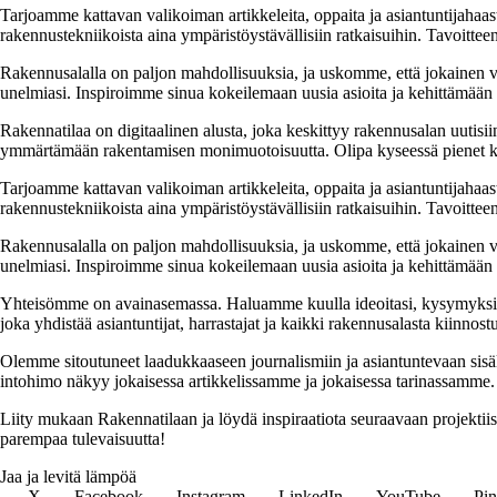
Tarjoamme kattavan valikoiman artikkeleita, oppaita ja asiantuntijahaas
rakennustekniikoista aina ympäristöystävällisiin ratkaisuihin. Tavoittee
Rakennusalalla on paljon mahdollisuuksia, ja uskomme, että jokainen v
unelmiasi. Inspiroimme sinua kokeilemaan uusia asioita ja kehittämään tai
Rakennatilaa on digitaalinen alusta, joka keskittyy rakennusalan uutisiin
ymmärtämään rakentamisen monimuotoisuutta. Olipa kyseessä pienet kor
Tarjoamme kattavan valikoiman artikkeleita, oppaita ja asiantuntijahaas
rakennustekniikoista aina ympäristöystävällisiin ratkaisuihin. Tavoittee
Rakennusalalla on paljon mahdollisuuksia, ja uskomme, että jokainen v
unelmiasi. Inspiroimme sinua kokeilemaan uusia asioita ja kehittämään tai
Yhteisömme on avainasemassa. Haluamme kuulla ideoitasi, kysymyksiäs
joka yhdistää asiantuntijat, harrastajat ja kaikki rakennusalasta kiinnost
Olemme sitoutuneet laadukkaaseen journalismiin ja asiantuntevaan sis
intohimo näkyy jokaisessa artikkelissamme ja jokaisessa tarinassamme.
Liity mukaan Rakennatilaan ja löydä inspiraatiota seuraavaan projekti
parempaa tulevaisuutta!
Jaa ja levitä lämpöä
X
Facebook
Instagram
LinkedIn
YouTube
Pin