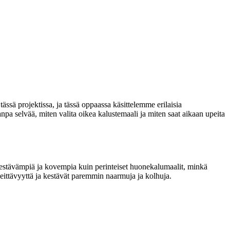
ssä projektissa, ja tässä oppaassa käsittelemme erilaisia
pa selvää, miten valita oikea kalustemaali ja miten saat aikaan upeita
kestävämpiä ja kovempia kuin perinteiset huonekalumaalit, minkä
peittävyyttä ja kestävät paremmin naarmuja ja kolhuja.