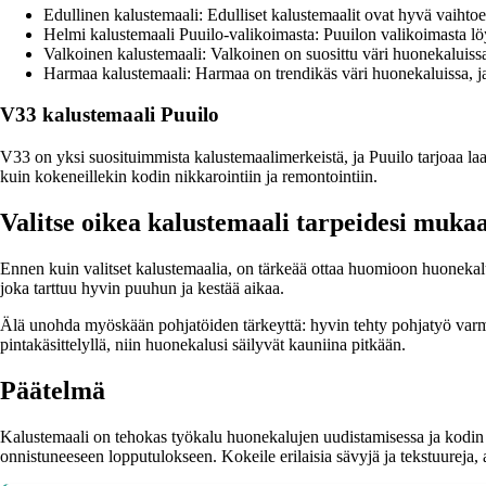
Edullinen kalustemaali: Edulliset kalustemaalit ovat hyvä vaihtoeht
Helmi kalustemaali Puuilo-valikoimasta: Puuilon valikoimasta lö
Valkoinen kalustemaali: Valkoinen on suosittu väri huonekaluissa
Harmaa kalustemaali: Harmaa on trendikäs väri huonekaluissa, j
V33 kalustemaali Puuilo
V33 on yksi suosituimmista kalustemaalimerkeistä, ja Puuilo tarjoaa laaj
kuin kokeneillekin kodin nikkarointiin ja remontointiin.
Valitse oikea kalustemaali tarpeidesi muka
Ennen kuin valitset kalustemaalia, on tärkeää ottaa huomioon huonekalun
joka tarttuu hyvin puuhun ja kestää aikaa.
Älä unohda myöskään pohjatöiden tärkeyttä: hyvin tehty pohjatyö varmi
pintakäsittelyllä, niin huonekalusi säilyvät kauniina pitkään.
Päätelmä
Kalustemaali on tehokas työkalu huonekalujen uudistamisessa ja kodin i
onnistuneeseen lopputulokseen. Kokeile erilaisia sävyjä ja tekstuureja, 