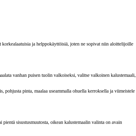
rkealaatuisia ja helppokäyttöisiä, joten ne sopivat niin aloittelijoille
aalata vanhan puisen tuolin valkoiseksi, valitse valkoinen kalustemaali,
 pohjusta pinta, maalaa useammalla ohuella kerroksella ja viimeistele
i pientä sisustusmuutosta, oikean kalustemaalin valinta on avain