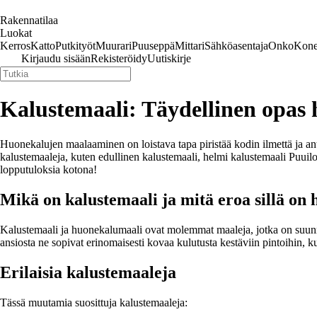
Rakennatilaa
Luokat
Kerros
Katto
Putkityöt
Muurari
Puuseppä
Mittari
Sähköasentaja
Onko
Kone
Kirjaudu sisään
Rekisteröidy
Uutiskirje
Kalustemaali: Täydellinen opas
Huonekalujen maalaaminen on loistava tapa piristää kodin ilmettä ja ant
kalustemaaleja, kuten edullinen kalustemaali, helmi kalustemaali Puuilo
lopputuloksia kotona!
Mikä on kalustemaali ja mitä eroa sillä on
Kalustemaali ja huonekalumaali ovat molemmat maaleja, jotka on suunni
ansiosta ne sopivat erinomaisesti kovaa kulutusta kestäviin pintoihin, 
Erilaisia kalustemaaleja
Tässä muutamia suosittuja kalustemaaleja: