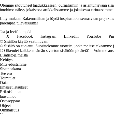
Olemme sitoutuneet laadukkaaseen journalismiin ja asiantuntevaan sis
intohimo näkyy jokaisessa artikkelissamme ja jokaisessa tarinassamme.
Liity mukaan Rakennatilaan ja löydä inspiraatiota seuraavaan projekti
parempaa tulevaisuutta!
Jaa ja levitä lämpöä
X
Facebook
Instagram
LinkedIn
YouTube
Pin
© Sisällön käyttö vaatii luvan.
© Sisältö on suojattu. Suosittelemme tuotteita, jotka me itse takaamme 
© Oikeudet kaikkeen tämän sivuston sisältöön pidätetään. Voimme ansait
Lisätietoja meistä
Kehitys
Mitä edustamme
Sivun takana
Tee ero
Toimitilat
Data
Ilmaiset lataukset
Erikoishinnat
lausunnot
Ostosoppaat
Ohjeet
Ominaisuus