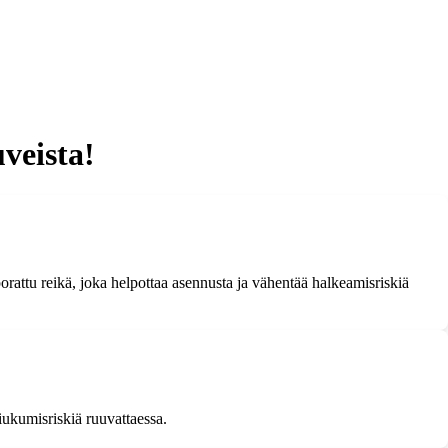
veista!
orattu reikä, joka helpottaa asennusta ja vähentää halkeamisriskiä
iukumisriskiä ruuvattaessa.