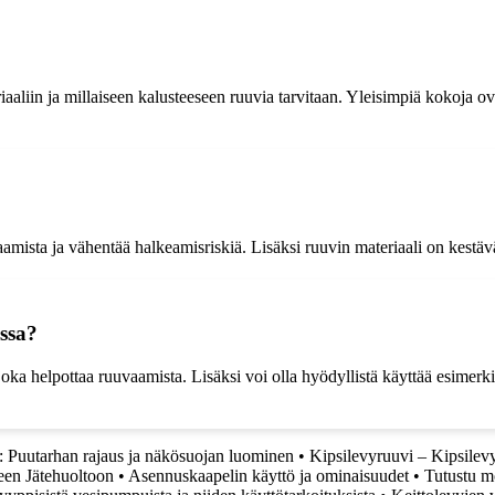
iaaliin ja millaiseen kalusteeseen ruuvia tarvitaan. Yleisimpiä kokoja
amista ja vähentää halkeamisriskiä. Lisäksi ruuvin materiaali on kestävä
nssa?
oka helpottaa ruuvaamista. Lisäksi voi olla hyödyllistä käyttää esimerki
 Puutarhan rajaus ja näkösuojan luominen
•
Kipsilevyruuvi – Kipsilevy
een Jätehuoltoon
•
Asennuskaapelin käyttö ja ominaisuudet
•
Tutustu m