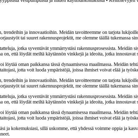
yppisistä vesipumpuista ja niiden käyttötarkoituksista
•
Keittolevyjen v
, trendeihin ja innovaatioihin. Meidän tavoitteemme on tarjota lukijoillem
jaustyöt tai suuret rakennusprojektit, me olemme täällä tukemassa sin
tatteluja, jotka syventävät ymmärrystäsi rakennusprosessista. Meidän si
na on, että löydät meiltä käytännön vinkkejä ja ideoita, jotka innostava
oi löytää oman paikkansa tässä dynaamisessa maailmassa. Meidän tehtäv
tojasi, jotta voit luoda ympäristöjä, joissa ihmiset voivat elää ja työsk
, trendeihin ja innovaatioihin. Meidän tavoitteemme on tarjota lukijoillem
jaustyöt tai suuret rakennusprojektit, me olemme täällä tukemassa sin
tatteluja, jotka syventävät ymmärrystäsi rakennusprosessista. Meidän si
na on, että löydät meiltä käytännön vinkkejä ja ideoita, jotka innostava
oi löytää oman paikkansa tässä dynaamisessa maailmassa. Meidän tehtäv
tojasi, jotta voit luoda ympäristöjä, joissa ihmiset voivat elää ja työsk
i ja kokemuksiasi, sillä uskomme, että yhdessä voimme oppia ja kasva
uneet.