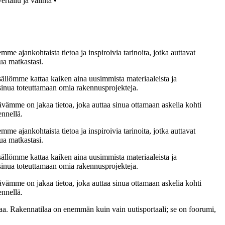
ertailu ja valinta
•
me ajankohtaista tietoa ja inspiroivia tarinoita, jotka auttavat
ua matkastasi.
sällömme kattaa kaiken aina uusimmista materiaaleista ja
t sinua toteuttamaan omia rakennusprojekteja.
ämme on jakaa tietoa, joka auttaa sinua ottamaan askelia kohti
ennellä.
me ajankohtaista tietoa ja inspiroivia tarinoita, jotka auttavat
ua matkastasi.
sällömme kattaa kaiken aina uusimmista materiaaleista ja
t sinua toteuttamaan omia rakennusprojekteja.
ämme on jakaa tietoa, joka auttaa sinua ottamaan askelia kohti
ennellä.
a. Rakennatilaa on enemmän kuin vain uutisportaali; se on foorumi,