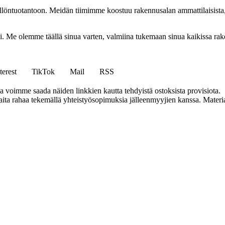
ällöntuotantoon. Meidän tiimimme koostuu rakennusalan ammattilaisista
isi. Me olemme täällä sinua varten, valmiina tukemaan sinua kaikissa r
terest
TikTok
Mail
RSS
ja voimme saada näiden linkkien kautta tehdyistä ostoksista provisiota.
a rahaa tekemällä yhteistyösopimuksia jälleenmyyjien kanssa. Materiaal