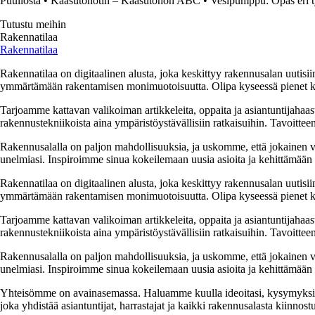
Puuilosta
•
Kaasutohotin – Kaasutöhön ABC
•
Vesipumppu: Opas eri ty
Tutustu meihin
Rakennatilaa
Rakennatilaa
Rakennatilaa on digitaalinen alusta, joka keskittyy rakennusalan uutisiin
ymmärtämään rakentamisen monimuotoisuutta. Olipa kyseessä pienet kor
Tarjoamme kattavan valikoiman artikkeleita, oppaita ja asiantuntijahaas
rakennustekniikoista aina ympäristöystävällisiin ratkaisuihin. Tavoittee
Rakennusalalla on paljon mahdollisuuksia, ja uskomme, että jokainen v
unelmiasi. Inspiroimme sinua kokeilemaan uusia asioita ja kehittämään tai
Rakennatilaa on digitaalinen alusta, joka keskittyy rakennusalan uutisiin
ymmärtämään rakentamisen monimuotoisuutta. Olipa kyseessä pienet kor
Tarjoamme kattavan valikoiman artikkeleita, oppaita ja asiantuntijahaas
rakennustekniikoista aina ympäristöystävällisiin ratkaisuihin. Tavoittee
Rakennusalalla on paljon mahdollisuuksia, ja uskomme, että jokainen v
unelmiasi. Inspiroimme sinua kokeilemaan uusia asioita ja kehittämään tai
Yhteisömme on avainasemassa. Haluamme kuulla ideoitasi, kysymyksiäs
joka yhdistää asiantuntijat, harrastajat ja kaikki rakennusalasta kiinnost