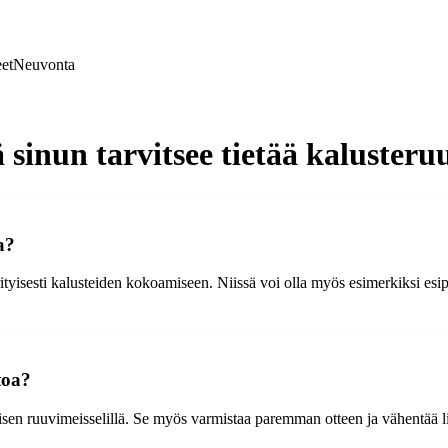
et
Neuvonta
sinun tarvitsee tietää kalusteruu
a?
ityisesti kalusteiden kokoamiseen. Niissä voi olla myös esimerkiksi esip
toa?
misen ruuvimeisselillä. Se myös varmistaa paremman otteen ja vähentää l