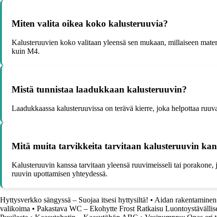
Miten valita oikea koko kalusteruuvia?
Kalusteruuvien koko valitaan yleensä sen mukaan, millaiseen mater
kuin M4.
Mistä tunnistaa laadukkaan kalusteruuvin?
Laadukkaassa kalusteruuvissa on terävä kierre, joka helpottaa ruuva
Mitä muita tarvikkeita tarvitaan kalusteruuvin ka
Kalusteruuvin kanssa tarvitaan yleensä ruuvimeisseli tai porakone, j
ruuvin upottamisen yhteydessä.
Hyttysverkko sängyssä – Suojaa itsesi hyttysiltä!
•
Aidan rakentaminen:
valikoima
•
Pakastava WC – Ekohytte Frost Ratkaisu Luontoystävällis