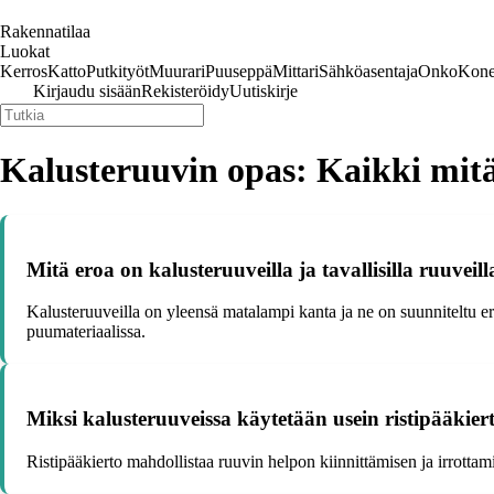
Rakennatilaa
Luokat
Kerros
Katto
Putkityöt
Muurari
Puuseppä
Mittari
Sähköasentaja
Onko
Kone
Kirjaudu sisään
Rekisteröidy
Uutiskirje
Kalusteruuvin opas: Kaikki mitä 
Mitä eroa on kalusteruuveilla ja tavallisilla ruuveill
Kalusteruuveilla on yleensä matalampi kanta ja ne on suunniteltu er
puumateriaalissa.
Miksi kalusteruuveissa käytetään usein ristipääkier
Ristipääkierto mahdollistaa ruuvin helpon kiinnittämisen ja irrotta