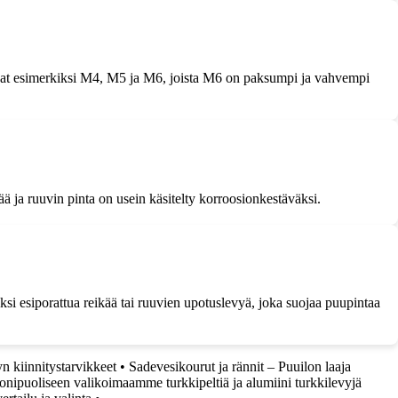
 ovat esimerkiksi M4, M5 ja M6, joista M6 on paksumpi ja vahvempi
ä ja ruuvin pinta on usein käsitelty korroosionkestäväksi.
ksi esiporattua reikää tai ruuvien upotuslevyä, joka suojaa puupintaa
n kiinnitystarvikkeet
•
Sadevesikourut ja rännit – Puuilon laaja
onipuoliseen valikoimaamme turkkipeltiä ja alumiini turkkilevyjä