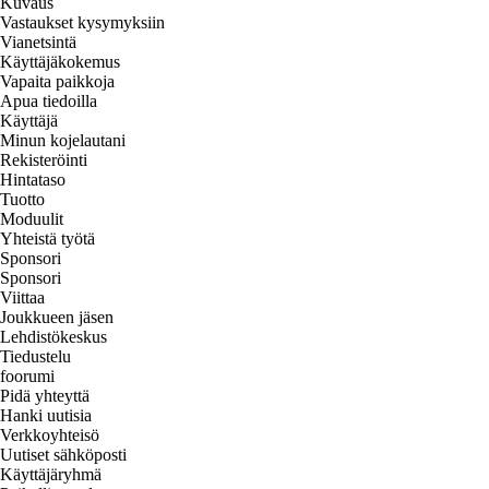
Kuvaus
Vastaukset kysymyksiin
Vianetsintä
Käyttäjäkokemus
Vapaita paikkoja
Apua tiedoilla
Käyttäjä
Minun kojelautani
Rekisteröinti
Hintataso
Tuotto
Moduulit
Yhteistä työtä
Sponsori
Sponsori
Viittaa
Joukkueen jäsen
Lehdistökeskus
Tiedustelu
foorumi
Pidä yhteyttä
Hanki uutisia
Verkkoyhteisö
Uutiset sähköposti
Käyttäjäryhmä