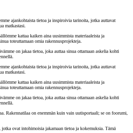
me ajankohtaista tietoa ja inspiroivia tarinoita, jotka auttavat
ua matkastasi.
sällömme kattaa kaiken aina uusimmista materiaaleista ja
t sinua toteuttamaan omia rakennusprojekteja.
ämme on jakaa tietoa, joka auttaa sinua ottamaan askelia kohti
ennellä.
me ajankohtaista tietoa ja inspiroivia tarinoita, jotka auttavat
ua matkastasi.
sällömme kattaa kaiken aina uusimmista materiaaleista ja
t sinua toteuttamaan omia rakennusprojekteja.
ämme on jakaa tietoa, joka auttaa sinua ottamaan askelia kohti
ennellä.
a. Rakennatilaa on enemmän kuin vain uutisportaali; se on foorumi,
, jotka ovat intohimoisia jakamaan tietoa ja kokemuksia. Tämä