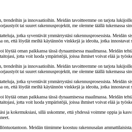
, trendeihin ja innovaatioihin. Meidän tavoitteemme on tarjota lukijoillem
jaustyöt tai suuret rakennusprojektit, me olemme täällä tukemassa sin
tatteluja, jotka syventävät ymmärrystäsi rakennusprosessista. Meidän si
na on, että löydät meiltä käytännön vinkkejä ja ideoita, jotka innostava
oi löytää oman paikkansa tässä dynaamisessa maailmassa. Meidän tehtäv
tojasi, jotta voit luoda ympäristöjä, joissa ihmiset voivat elää ja työsk
, trendeihin ja innovaatioihin. Meidän tavoitteemme on tarjota lukijoillem
jaustyöt tai suuret rakennusprojektit, me olemme täällä tukemassa sin
tatteluja, jotka syventävät ymmärrystäsi rakennusprosessista. Meidän si
na on, että löydät meiltä käytännön vinkkejä ja ideoita, jotka innostava
oi löytää oman paikkansa tässä dynaamisessa maailmassa. Meidän tehtäv
tojasi, jotta voit luoda ympäristöjä, joissa ihmiset voivat elää ja työsk
i ja kokemuksiasi, sillä uskomme, että yhdessä voimme oppia ja kasva
uneet.
ällöntuotantoon. Meidän tiimimme koostuu rakennusalan ammattilaisista