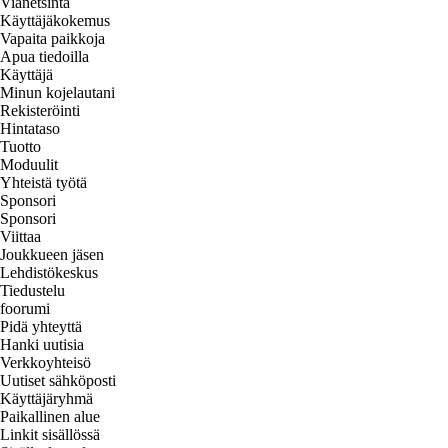
Vianetsintä
Käyttäjäkokemus
Vapaita paikkoja
Apua tiedoilla
Käyttäjä
Minun kojelautani
Rekisteröinti
Hintataso
Tuotto
Moduulit
Yhteistä työtä
Sponsori
Sponsori
Viittaa
Joukkueen jäsen
Lehdistökeskus
Tiedustelu
foorumi
Pidä yhteyttä
Hanki uutisia
Verkkoyhteisö
Uutiset sähköposti
Käyttäjäryhmä
Paikallinen alue
Linkit sisällössä