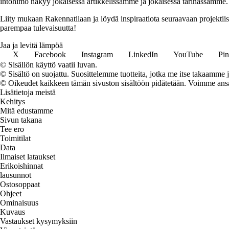
intohimo näkyy jokaisessa artikkelissamme ja jokaisessa tarinassamme.
Liity mukaan Rakennatilaan ja löydä inspiraatiota seuraavaan projekti
parempaa tulevaisuutta!
Jaa ja levitä lämpöä
X
Facebook
Instagram
LinkedIn
YouTube
Pin
© Sisällön käyttö vaatii luvan.
© Sisältö on suojattu. Suosittelemme tuotteita, jotka me itse takaamme 
© Oikeudet kaikkeen tämän sivuston sisältöön pidätetään. Voimme ansait
Lisätietoja meistä
Kehitys
Mitä edustamme
Sivun takana
Tee ero
Toimitilat
Data
Ilmaiset lataukset
Erikoishinnat
lausunnot
Ostosoppaat
Ohjeet
Ominaisuus
Kuvaus
Vastaukset kysymyksiin