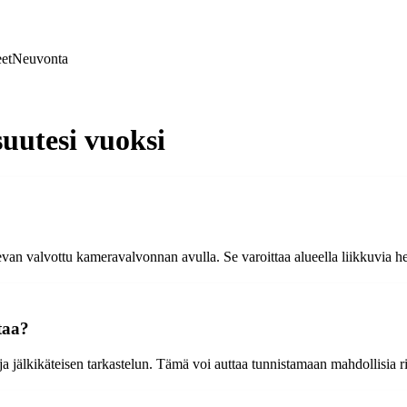
et
Neuvonta
uutesi vuoksi
van valvottu kameravalvonnan avulla. Se varoittaa alueella liikkuvia henk
taa?
jälkikäteisen tarkastelun. Tämä voi auttaa tunnistamaan mahdollisia rik