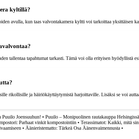
ra kyltillä?
den avulla, kun taas valvontakamera kyltti voi tarkoittaa yksittäisen kam
ravalvontaa?
den tallentaa tapahtumat tarkasti. Tämä voi olla erityisen hyödyllistä es
utta?
e rikollisille ja häiriökäyttäytymistä harjoittaville. Lisäksi se voi autt
a Puuilo Joensuuhun!
•
Puuilo – Monipuolinen rautakauppa Helsingiss
mpostori: Parhaat vinkit kompostointiin
•
Terassimatot: Kaikki, mitä sinu
uivaamiseen
•
Äänieristematto: Tärkeä Osa Äänenvaimennusta
•