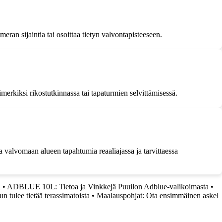
eran sijaintia tai osoittaa tietyn valvontapisteeseen.
imerkiksi rikostutkinnassa tai tapaturmien selvittämisessä.
aa valvomaan alueen tapahtumia reaaliajassa ja tarvittaessa
ä
•
ADBLUE 10L: Tietoa ja Vinkkejä Puuilon Adblue-valikoimasta
•
n tulee tietää terassimatoista
•
Maalauspohjat: Ota ensimmäinen askel