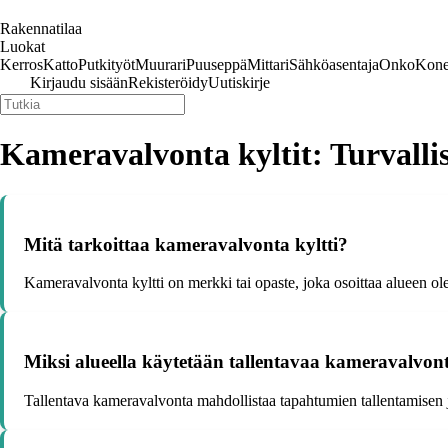
Rakennatilaa
Luokat
Kerros
Katto
Putkityöt
Muurari
Puuseppä
Mittari
Sähköasentaja
Onko
Kone
Kirjaudu sisään
Rekisteröidy
Uutiskirje
Kameravalvonta kyltit: Turvallis
Mitä tarkoittaa kameravalvonta kyltti?
Kameravalvonta kyltti on merkki tai opaste, joka osoittaa alueen ole
Miksi alueella käytetään tallentavaa kameravalvon
Tallentava kameravalvonta mahdollistaa tapahtumien tallentamisen ja 