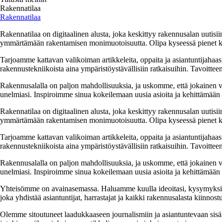
Rakennatilaa
Rakennatilaa
Rakennatilaa on digitaalinen alusta, joka keskittyy rakennusalan uutisiin
ymmärtämään rakentamisen monimuotoisuutta. Olipa kyseessä pienet kor
Tarjoamme kattavan valikoiman artikkeleita, oppaita ja asiantuntijahaas
rakennustekniikoista aina ympäristöystävällisiin ratkaisuihin. Tavoittee
Rakennusalalla on paljon mahdollisuuksia, ja uskomme, että jokainen v
unelmiasi. Inspiroimme sinua kokeilemaan uusia asioita ja kehittämään tai
Rakennatilaa on digitaalinen alusta, joka keskittyy rakennusalan uutisiin
ymmärtämään rakentamisen monimuotoisuutta. Olipa kyseessä pienet kor
Tarjoamme kattavan valikoiman artikkeleita, oppaita ja asiantuntijahaas
rakennustekniikoista aina ympäristöystävällisiin ratkaisuihin. Tavoittee
Rakennusalalla on paljon mahdollisuuksia, ja uskomme, että jokainen v
unelmiasi. Inspiroimme sinua kokeilemaan uusia asioita ja kehittämään tai
Yhteisömme on avainasemassa. Haluamme kuulla ideoitasi, kysymyksiäs
joka yhdistää asiantuntijat, harrastajat ja kaikki rakennusalasta kiinnost
Olemme sitoutuneet laadukkaaseen journalismiin ja asiantuntevaan sis