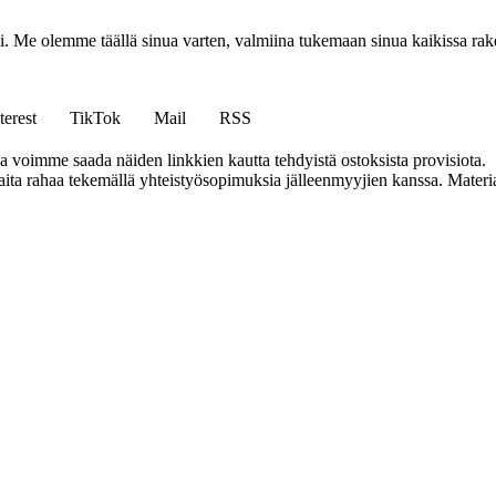
isi. Me olemme täällä sinua varten, valmiina tukemaan sinua kaikissa r
terest
TikTok
Mail
RSS
ja voimme saada näiden linkkien kautta tehdyistä ostoksista provisiota.
a rahaa tekemällä yhteistyösopimuksia jälleenmyyjien kanssa. Materiaal