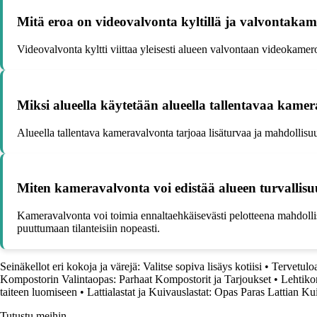
Mitä eroa on videovalvonta kyltillä ja valvontakame
Videovalvonta kyltti viittaa yleisesti alueen valvontaan videokameroi
Miksi alueella käytetään alueella tallentavaa kame
Alueella tallentava kameravalvonta tarjoaa lisäturvaa ja mahdollisuu
Miten kameravalvonta voi edistää alueen turvallisu
Kameravalvonta voi toimia ennaltaehkäisevästi pelotteena mahdollisill
puuttumaan tilanteisiin nopeasti.
Seinäkellot eri kokoja ja värejä: Valitse sopiva lisäys kotiisi
•
Tervetulo
Kompostorin Valintaopas: Parhaat Kompostorit ja Tarjoukset
•
Lehtiko
taiteen luomiseen
•
Lattialastat ja Kuivauslastat: Opas Paras Lattian K
Tutustu meihin