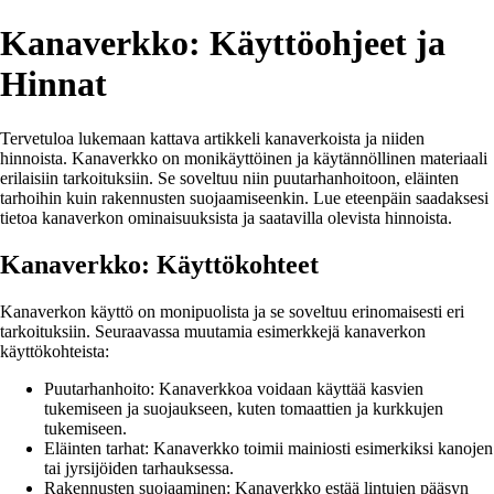
Kanaverkko: Käyttöohjeet ja
Hinnat
Tervetuloa lukemaan kattava artikkeli kanaverkoista ja niiden
hinnoista. Kanaverkko on monikäyttöinen ja käytännöllinen materiaali
erilaisiin tarkoituksiin. Se soveltuu niin puutarhanhoitoon, eläinten
tarhoihin kuin rakennusten suojaamiseenkin. Lue eteenpäin saadaksesi
tietoa kanaverkon ominaisuuksista ja saatavilla olevista hinnoista.
Kanaverkko: Käyttökohteet
Kanaverkon käyttö on monipuolista ja se soveltuu erinomaisesti eri
tarkoituksiin. Seuraavassa muutamia esimerkkejä kanaverkon
käyttökohteista:
Puutarhanhoito: Kanaverkkoa voidaan käyttää kasvien
tukemiseen ja suojaukseen, kuten tomaattien ja kurkkujen
tukemiseen.
Eläinten tarhat: Kanaverkko toimii mainiosti esimerkiksi kanojen
tai jyrsijöiden tarhauksessa.
Rakennusten suojaaminen: Kanaverkko estää lintujen pääsyn