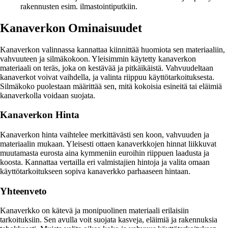
rakennusten esim. ilmastointiputkiin.
Kanaverkon Ominaisuudet
Kanaverkon valinnassa kannattaa kiinnittää huomiota sen materiaaliin,
vahvuuteen ja silmäkokoon. Yleisimmin käytetty kanaverkon
materiaali on teräs, joka on kestävää ja pitkäikäistä. Vahvuudeltaan
kanaverkot voivat vaihdella, ja valinta riippuu käyttötarkoituksesta.
Silmäkoko puolestaan määrittää sen, mitä kokoisia esineitä tai eläimiä
kanaverkolla voidaan suojata.
Kanaverkon Hinta
Kanaverkon hinta vaihtelee merkittävästi sen koon, vahvuuden ja
materiaalin mukaan. Yleisesti ottaen kanaverkkojen hinnat liikkuvat
muutamasta eurosta aina kymmeniin euroihin riippuen laadusta ja
koosta. Kannattaa vertailla eri valmistajien hintoja ja valita omaan
käyttötarkoitukseen sopiva kanaverkko parhaaseen hintaan.
Yhteenveto
Kanaverkko on kätevä ja monipuolinen materiaali erilaisiin
tarkoituksiin. Sen avulla voit suojata kasveja, eläimiä ja rakennuksia