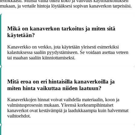
tehokkaasti. Muista valita oikea koko ja vahvuus käyttötarkoituksen
mukaan, ja vertaile hintoja löytääksesi sopivan kanaverkon tarpeisiisi.
Mikä on kanaverkon tarkoitus ja miten sitä
käytetään?
Kanaverkko on verkko, jota käytetään yleisesti esimerkiksi
kalastuksessa saaliin pyydystämiseen. Se voidaan asettaa veteen
tai maahan saaliin kiinniottamiseksi.
Mitä eroa on eri hintaisilla kanaverkoilla ja
miten hinta vaikuttaa niiden laatuun?
Kanaverkkojen hinnat voivat vaihdella materiaalin, koon ja
valmistusprosessin mukaan. Yleensä korkeampihintaiset
kanaverkot ovat kestävämpiä ja laadukkaampia kuin halvemmat
vaihtoehdot.