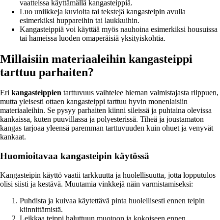
vaatteissa käyttämällä kangasteippiä.
Luo uniikkeja kuvioita tai tekstejä kangasteipin avulla
esimerkiksi huppareihin tai laukkuihin.
Kangasteippiä voi käyttää myös nauhoina esimerkiksi housuissa
tai hameissa luoden omaperäisiä yksityiskohtia.
Millaisiin materiaaleihin kangasteippi
tarttuu parhaiten?
Eri
kangasteippien
tarttuvuus vaihtelee hieman valmistajasta riippuen,
mutta yleisesti ottaen kangasteippi tarttuu hyvin monenlaisiin
materiaaleihin. Se pysyy parhaiten kiinni sileissä ja puhtaina olevissa
kankaissa, kuten puuvillassa ja polyesterissä. Tiheä ja joustamaton
kangas tarjoaa yleensä paremman tarttuvuuden kuin ohuet ja venyvät
kankaat.
Huomioitavaa kangasteipin käytössä
Kangasteipin käyttö vaatii tarkkuutta ja huolellisuutta, jotta lopputulos
olisi siisti ja kestävä. Muutamia vinkkejä näin varmistamiseksi:
Puhdista ja kuivaa käytettävä pinta huolellisesti ennen teipin
kiinnittämistä.
Leikkaa teippi haluttuun muotoon ja kokoiseen ennen