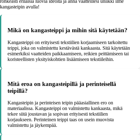
rohkeasti erilaisia luovia ideoita ja anna vaatteillesi uniikki ilme
kangasteipin avulla!
Mikä on kangasteippi ja mihin sitä käytetään?
Kangasteippi on erityisesti tekstiilien korjaamiseen tarkoitettu
teippi, joka on valmistettu kestävästä kankaasta. Sitä käytetään
esimerkiksi vaatteiden paikkaamiseen, reikien peittämiseen tai
koristeellisten yksityiskohtien lisäämiseen tekstiileihin.
Mitä eroa on kangasteipillä ja perinteisellä
teipillä?
Kangasteipin ja perinteisen teipin pääasiallinen ero on
materiaalissa. Kangasteippi on valmistettu kankaasta, mikä
tekee siitä joustavan ja sopivan erityisesti tekstiilien
korjaukseen. Perinteinen teippi taas on usein muovista
valmistettu ja jäykempää.