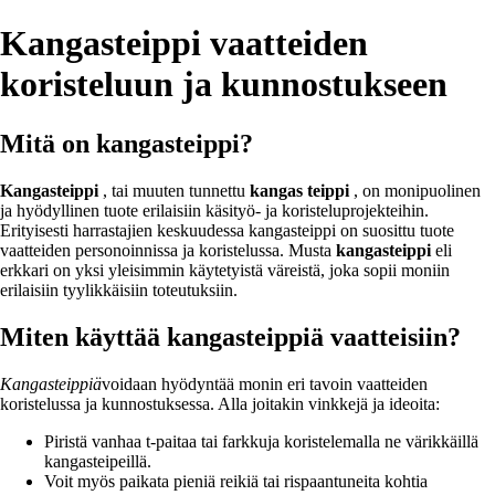
Kangasteippi vaatteiden
koristeluun ja kunnostukseen
Mitä on kangasteippi?
Kangasteippi
, tai muuten tunnettu
kangas teippi
, on monipuolinen
ja hyödyllinen tuote erilaisiin käsityö- ja koristeluprojekteihin.
Erityisesti harrastajien keskuudessa kangasteippi on suosittu tuote
vaatteiden personoinnissa ja koristelussa. Musta
kangasteippi
eli
erkkari on yksi yleisimmin käytetyistä väreistä, joka sopii moniin
erilaisiin tyylikkäisiin toteutuksiin.
Miten käyttää kangasteippiä vaatteisiin?
Kangasteippiä
voidaan hyödyntää monin eri tavoin vaatteiden
koristelussa ja kunnostuksessa. Alla joitakin vinkkejä ja ideoita:
Piristä vanhaa t-paitaa tai farkkuja koristelemalla ne värikkäillä
kangasteipeillä.
Voit myös paikata pieniä reikiä tai rispaantuneita kohtia