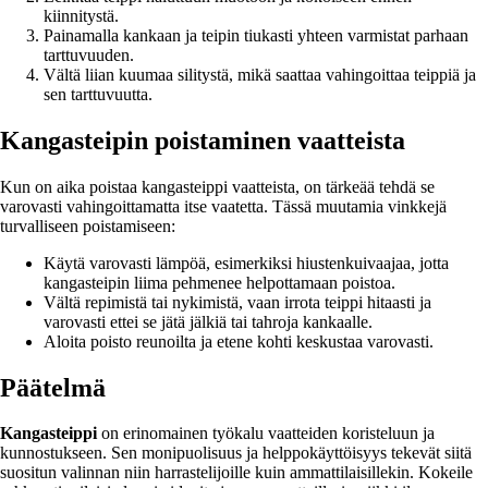
kiinnitystä.
Painamalla kankaan ja teipin tiukasti yhteen varmistat parhaan
tarttuvuuden.
Vältä liian kuumaa silitystä, mikä saattaa vahingoittaa teippiä ja
sen tarttuvuutta.
Kangasteipin poistaminen vaatteista
Kun on aika poistaa kangasteippi vaatteista, on tärkeää tehdä se
varovasti vahingoittamatta itse vaatetta. Tässä muutamia vinkkejä
turvalliseen poistamiseen:
Käytä varovasti lämpöä, esimerkiksi hiustenkuivaajaa, jotta
kangasteipin liima pehmenee helpottamaan poistoa.
Vältä repimistä tai nykimistä, vaan irrota teippi hitaasti ja
varovasti ettei se jätä jälkiä tai tahroja kankaalle.
Aloita poisto reunoilta ja etene kohti keskustaa varovasti.
Päätelmä
Kangasteippi
on erinomainen työkalu vaatteiden koristeluun ja
kunnostukseen. Sen monipuolisuus ja helppokäyttöisyys tekevät siitä
suositun valinnan niin harrastelijoille kuin ammattilaisillekin. Kokeile