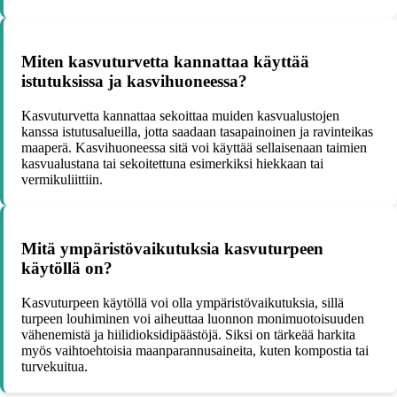
Miten kasvuturvetta kannattaa käyttää
istutuksissa ja kasvihuoneessa?
Kasvuturvetta kannattaa sekoittaa muiden kasvualustojen
kanssa istutusalueilla, jotta saadaan tasapainoinen ja ravinteikas
maaperä. Kasvihuoneessa sitä voi käyttää sellaisenaan taimien
kasvualustana tai sekoitettuna esimerkiksi hiekkaan tai
vermikuliittiin.
Mitä ympäristövaikutuksia kasvuturpeen
käytöllä on?
Kasvuturpeen käytöllä voi olla ympäristövaikutuksia, sillä
turpeen louhiminen voi aiheuttaa luonnon monimuotoisuuden
vähenemistä ja hiilidioksidipäästöjä. Siksi on tärkeää harkita
myös vaihtoehtoisia maanparannusaineita, kuten kompostia tai
turvekuitua.