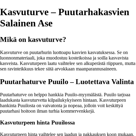
Kasvuturve – Puutarhakasvien
Salainen Ase
Mikä on kasvuturve?
Kasvuturve on puutarhurin luottoapu kasvien kasvatuksessa. Se on
luonnonmateriaali, joka muodostuu kosteikoissa ja soilla kasvavista
kasveista. Kasvuturpeen laatu vaihtelee sen alkuperästä riippuen, mutta
sen ravinteikkuus tekee siitä arvokkaan maanparannusaineen.
Puutarhaturve Puuilo – Luotettava Valinta
Puutarhaturve on helppo hankkia Puuilo-myymälästä. Puuilo tarjoaa
laadukasta kasvuturvetta kilpailukykyiseen hintaan. Kasvuturpeen
hankinta Puuilosta on vaivatonta ja nopeaa, jolloin voit keskittyä
puutarhasi hoitoon ilman turhia kommervenkkejä.
Kasvuturpeen hinta Puuilossa
Kasvuturpeen hinta vaihtelee sen laadun ja pakkauksen koon mukaan.