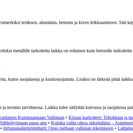
 esimerkiksi teräksen, alumiinin, betonin ja kiven leikkaamiseen. Sitä 
kiksi metallille tarkoitettu laikka on erilainen kuin betonille tarkoitettu
?
ta, kuten suojalaseja ja kuulosuojaimia. Lisäksi on tärkeää pitää laikka
a teroitus tarvittaessa. Laikka tulee säilyttää kuivassa ja suojatussa pa
anlaisen Kumisaappaan Valintaan
•
Kissan karkotteet: Tehokkaat ja tu
: Sähkötyömaan paras apu
•
Kuinka valita oikea sidontaliina – Asiantunt
•
Infrapunalämpömittarit: Opas parhaan valinnan tekemiseen
•
Lattiatu