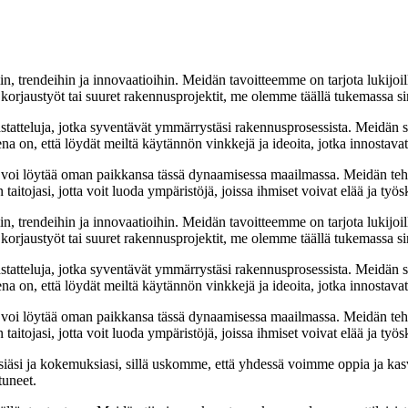
n, trendeihin ja innovaatioihin. Meidän tavoitteemme on tarjota lukijoill
rjaustyöt tai suuret rakennusprojektit, me olemme täällä tukemassa si
astatteluja, jotka syventävät ymmärrystäsi rakennusprosessista. Meidän 
ena on, että löydät meiltä käytännön vinkkejä ja ideoita, jotka innostav
 voi löytää oman paikkansa tässä dynaamisessa maailmassa. Meidän teht
itojasi, jotta voit luoda ympäristöjä, joissa ihmiset voivat elää ja työs
n, trendeihin ja innovaatioihin. Meidän tavoitteemme on tarjota lukijoill
rjaustyöt tai suuret rakennusprojektit, me olemme täällä tukemassa si
astatteluja, jotka syventävät ymmärrystäsi rakennusprosessista. Meidän 
ena on, että löydät meiltä käytännön vinkkejä ja ideoita, jotka innostav
 voi löytää oman paikkansa tässä dynaamisessa maailmassa. Meidän teht
itojasi, jotta voit luoda ympäristöjä, joissa ihmiset voivat elää ja työs
si ja kokemuksiasi, sillä uskomme, että yhdessä voimme oppia ja kasv
tuneet.