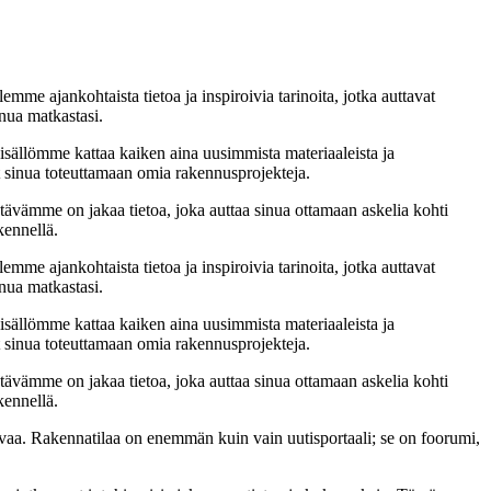
emme ajankohtaista tietoa ja inspiroivia tarinoita, jotka auttavat
nua matkastasi.
sisällömme kattaa kaiken aina uusimmista materiaaleista ja
at sinua toteuttamaan omia rakennusprojekteja.
ävämme on jakaa tietoa, joka auttaa sinua ottamaan askelia kohti
kennellä.
emme ajankohtaista tietoa ja inspiroivia tarinoita, jotka auttavat
nua matkastasi.
sisällömme kattaa kaiken aina uusimmista materiaaleista ja
at sinua toteuttamaan omia rakennusprojekteja.
ävämme on jakaa tietoa, joka auttaa sinua ottamaan askelia kohti
kennellä.
aa. Rakennatilaa on enemmän kuin vain uutisportaali; se on foorumi,