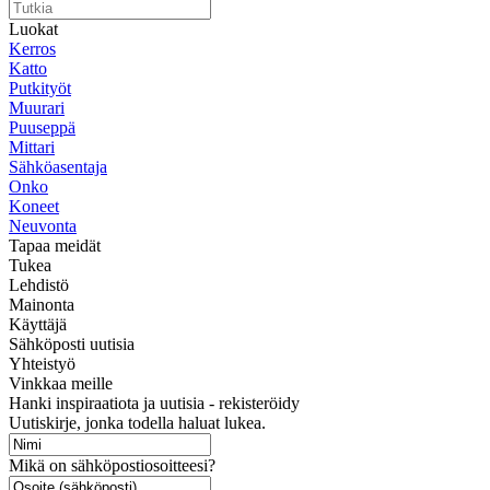
Luokat
Kerros
Katto
Putkityöt
Muurari
Puuseppä
Mittari
Sähköasentaja
Onko
Koneet
Neuvonta
Tapaa meidät
Tukea
Lehdistö
Mainonta
Käyttäjä
Sähköposti uutisia
Yhteistyö
Vinkkaa meille
Hanki inspiraatiota ja uutisia - rekisteröidy
Uutiskirje, jonka todella haluat lukea.
Mikä on sähköpostiosoitteesi?