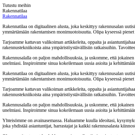
Tutustu meihin
Rakennatilaa
Rakennatilaa
Rakennatilaa on digitaalinen alusta, joka keskittyy rakennusalan uutisii
ymmärtämään rakentamisen monimuotoisuutta. Olipa kyseessä pienet ko
Tarjoamme kattavan valikoiman artikkeleita, oppaita ja asiantuntijaha
rakennustekniikoista aina ympäristöystävällisiin ratkaisuihin. Tavoitte
Rakennusalalla on paljon mahdollisuuksia, ja uskomme, että jokainen
unelmiasi. Inspiroimme sinua kokeilemaan uusia asioita ja kehittämään ta
Rakennatilaa on digitaalinen alusta, joka keskittyy rakennusalan uutisii
ymmärtämään rakentamisen monimuotoisuutta. Olipa kyseessä pienet ko
Tarjoamme kattavan valikoiman artikkeleita, oppaita ja asiantuntijaha
rakennustekniikoista aina ympäristöystävällisiin ratkaisuihin. Tavoitte
Rakennusalalla on paljon mahdollisuuksia, ja uskomme, että jokainen
unelmiasi. Inspiroimme sinua kokeilemaan uusia asioita ja kehittämään ta
Yhteisömme on avainasemassa. Haluamme kuulla ideoitasi, kysymyksiä
joka yhdistää asiantuntijat, harrastajat ja kaikki rakennusalasta kiinnos