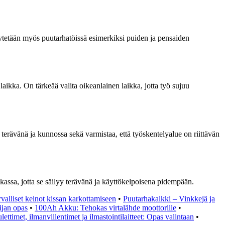
käytetään myös puutarhatöissä esimerkiksi puiden ja pensaiden
 laikka. On tärkeää valita oikeanlainen laikka, jotta työ sujuu
 terävänä ja kunnossa sekä varmistaa, että työskentelyalue on riittävän
ikassa, jotta se säilyy terävänä ja käyttökelpoisena pidempään.
rvalliset keinot kissan karkottamiseen
•
Puutarhakalkki – Vinkkejä ja
ijan opas
•
100Ah Akku: Tehokas virtalähde moottorille
•
ulettimet, ilmanviilentimet ja ilmastointilaitteet: Opas valintaan
•