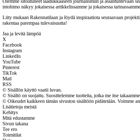
Olemme sitoutuneet laadukkaaseen journalismiin ja asiantuntevaan si
intohimo näkyy jokaisessa artikkelissamme ja jokaisessa tarinassamme
Liity mukaan Rakennatilaan ja löydä inspiraatiota seuraavaan projekt
rakentaa parempaa tulevaisuutta!
Jaa ja levitä lämpöä
X
Facebook
Instagram
LinkedIn
YouTube
Pinterest
TikTok
Mail
RSS
© Sisällön käyttö vaatii luvan.
© Sisältö on suojattu. Suosittelemme tuotteita, jotka me itse takaamme
© Oikeudet kaikkeen tämän sivuston sisältöön pidätetään. Voimme ansai
Lisätietoja meistä
Kehitys
Mitä edustamme
Sivun takana
Tee ero
Toimitilat