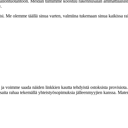
sällöntuotantoon. Meidän tiimimme koostuu rakennusalan ammattilaisist
.
iisi. Me olemme täällä sinua varten, valmiina tukemaan sinua kaikissa 
 ja voimme saada näiden linkkien kautta tehdyistä ostoksista provisiota.
ta rahaa tekemällä yhteistyösopimuksia jälleenmyyjien kanssa. Materiaa