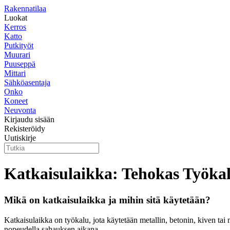
Rakennatilaa
Luokat
Kerros
Katto
Putkityöt
Muurari
Puuseppä
Mittari
Sähköasentaja
Onko
Koneet
Neuvonta
Kirjaudu sisään
Rekisteröidy
Uutiskirje
Katkaisulaikka: Tehokas Työka
Mikä on katkaisulaikka ja mihin sitä käytetään?
Katkaisulaikka on työkalu, jota käytetään metallin, betonin, kiven tai 
nopeudella sahauksen aikana.