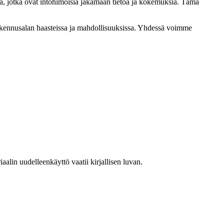
a, jotka ovat intohimoisia jakamaan tietoa ja kokemuksia. Tämä
rakennusalan haasteissa ja mahdollisuuksissa. Yhdessä voimme
lin uudelleenkäyttö vaatii kirjallisen luvan.