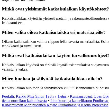
Mitkä ovat yleisimmät katkaisulaikan käyttökohteet?
Katkaisulaikkaa käytetään yleisesti metalli- ja rakennusteollisuudessa
leikkaamiseen.
Miten valita oikea katkaisulaikka eri materiaaleille?
Oikean katkaisulaikan valinta riippuu leikattavasta materiaalista. Esimer
tehokkaasti ja turvallisesti.
Mitkä ovat katkaisulaikan käytön turvallisuusohjeet
Katkaisulaikan käytössä on tärkeää käyttää asianmukaisia suojavarustei
valaistu ja vakaa.
Miten huoltaa ja säilyttää katkaisulaikkaa oikein?
Katkaisulaikan huoltoon ja säilytykseen kuuluu säännöllinen puhdistus j
Puukitti: Kaikki Mitä Sinun Täytyy Tietää
•
Kumisaappaat: Opas Oike
tietoa nurmikon kalkituksesta
•
Johtokouru ja kaapelikouru Puuilosta
Kuplamuovin Monipuolinen Käyttö Puutarhassa ja Kodin Projektissa