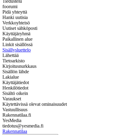
Tiedustelu
foorumi
Pidä yhteyttä
Hanki uutisia
Verkkoyhteisö
Uutiset sähköposti
Käyttäjäryhmä
Paikallinen alue
Linkit sisällössä
Sisällysluettelo
Lähettää
Tietoarkisto
Kirjoitusnurkkaus
Sisällön lähde
Lakialue
Käyttäjätiedot
Henkilötiedot
Sisältö oikein
Varaukset
Käytettävissä olevat ominaisuudet
Vastuullisuus
Rakennatilaa.fi
YesMedia
tiedotus@yesmedia.fi
Rakennatilaa