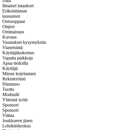
Data
Ilmaiset lataukset
Erikoishinnat
lausunnot
Ostosoppaat
Ohjeet
Ominaisuus
Kuvaus
Vastaukset kysymyksiin
Vianetsintä
Käyttäjäkokemus
Vapaita paikkoja
Apua tiedoilla
Käyttäjä
Minun kojelautani
Rekisteröinti
Hintataso
Tuotto
Moduulit
Yhteistä työtä
Sponsori
Sponsori
Viittaa
Joukkueen jäsen
Lehdistökeskus