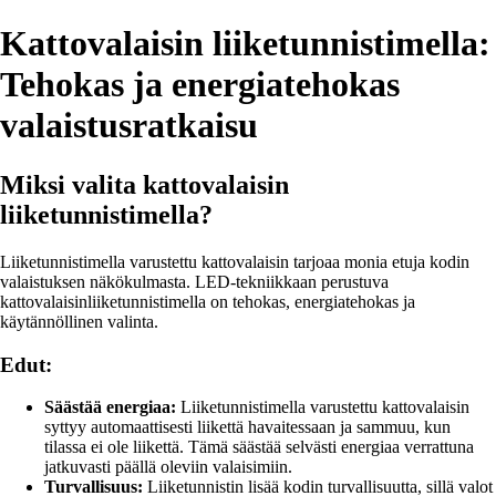
Kattovalaisin liiketunnistimella:
Tehokas ja energiatehokas
valaistusratkaisu
Miksi valita kattovalaisin
liiketunnistimella?
Liiketunnistimella varustettu kattovalaisin tarjoaa monia etuja kodin
valaistuksen näkökulmasta. LED-tekniikkaan perustuva
kattovalaisinliiketunnistimella on tehokas, energiatehokas ja
käytännöllinen valinta.
Edut:
Säästää energiaa:
Liiketunnistimella varustettu kattovalaisin
syttyy automaattisesti liikettä havaitessaan ja sammuu, kun
tilassa ei ole liikettä. Tämä säästää selvästi energiaa verrattuna
jatkuvasti päällä oleviin valaisimiin.
Turvallisuus:
Liiketunnistin lisää kodin turvallisuutta, sillä valot