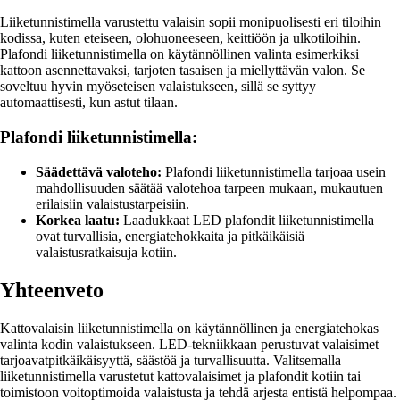
Liiketunnistimella varustettu valaisin sopii monipuolisesti eri tiloihin
kodissa, kuten eteiseen, olohuoneeseen, keittiöön ja ulkotiloihin.
Plafondi liiketunnistimella on käytännöllinen valinta esimerkiksi
kattoon asennettavaksi, tarjoten tasaisen ja miellyttävän valon. Se
soveltuu hyvin myöseteisen valaistukseen, sillä se syttyy
automaattisesti, kun astut tilaan.
Plafondi liiketunnistimella:
Säädettävä valoteho:
Plafondi liiketunnistimella tarjoaa usein
mahdollisuuden säätää valotehoa tarpeen mukaan, mukautuen
erilaisiin valaistustarpeisiin.
Korkea laatu:
Laadukkaat LED plafondit liiketunnistimella
ovat turvallisia, energiatehokkaita ja pitkäikäisiä
valaistusratkaisuja kotiin.
Yhteenveto
Kattovalaisin liiketunnistimella on käytännöllinen ja energiatehokas
valinta kodin valaistukseen. LED-tekniikkaan perustuvat valaisimet
tarjoavatpitkäikäisyyttä, säästöä ja turvallisuutta. Valitsemalla
liiketunnistimella varustetut kattovalaisimet ja plafondit kotiin tai
toimistoon voitoptimoida valaistusta ja tehdä arjesta entistä helpompaa.