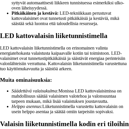
syttyvät automaattisesti liikkeen tunnistuessa esimerkiksi ulko-
oven läheisyydessä.
Pitkäikäinen ja kestävä:
LED-tekniikkaan perustuvat
kattovalaisimet ovat tunnetusti pitkäikäisiä ja kestäviä, mikä
säästää sekä luontoa että taloudellisia resursseja.
LED kattovalaisin liiketunnistimella
LED kattovalaisin liiketunnistimella on erinomainen valinta
energiatehokasta valaistusta kaipaavalle kotiin tai toimistoon. LED-
valaisimet ovat tunnetustipitkäikäisiä ja säästävät energiaa perinteisiin
valonlähteisiin verrattuna. Kattovalaisin liiketunnistimella varustettuna
tuo käyttömukavuutta ja säästöä arkeen.
Muita ominaisuuksia:
Säädettävä valaisukulma:
Monissa LED kattovalaisimissa on
mahdollisuus säätää valaisimen valotehoa ja valonsuuntaa
tarpeen mukaan, mikä lisää valaistuksen joustavuutta.
Helppo asennus:
Liiketunnistimella varustettu kattovalaisin on
usein helppo asentaa ja säätää omiin tarpeisiin sopivaksi.
Valaisin liiketunnistimella kodin eri tiloihin