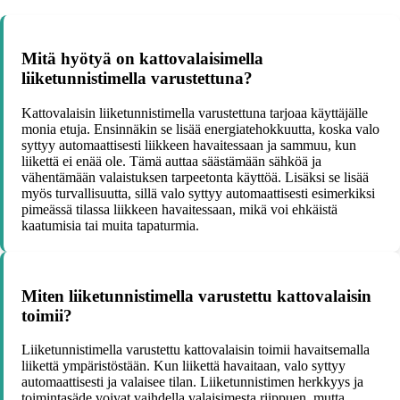
Mitä hyötyä on kattovalaisimella
liiketunnistimella varustettuna?
Kattovalaisin liiketunnistimella varustettuna tarjoaa käyttäjälle
monia etuja. Ensinnäkin se lisää energiatehokkuutta, koska valo
syttyy automaattisesti liikkeen havaitessaan ja sammuu, kun
liikettä ei enää ole. Tämä auttaa säästämään sähköä ja
vähentämään valaistuksen tarpeetonta käyttöä. Lisäksi se lisää
myös turvallisuutta, sillä valo syttyy automaattisesti esimerkiksi
pimeässä tilassa liikkeen havaitessaan, mikä voi ehkäistä
kaatumisia tai muita tapaturmia.
Miten liiketunnistimella varustettu kattovalaisin
toimii?
Liiketunnistimella varustettu kattovalaisin toimii havaitsemalla
liikettä ympäristöstään. Kun liikettä havaitaan, valo syttyy
automaattisesti ja valaisee tilan. Liiketunnistimen herkkyys ja
toimintasäde voivat vaihdella valaisimesta riippuen, mutta