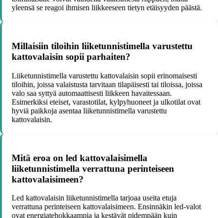
yleensä se reagoi ihmisen liikkeeseen tietyn etäisyyden päästä.
Millaisiin tiloihin liiketunnistimella varustettu
kattovalaisin sopii parhaiten?
Liiketunnistimella varustettu kattovalaisin sopii erinomaisesti
tiloihin, joissa valaistusta tarvitaan tilapäisesti tai tiloissa, joissa
valo saa syttyä automaattisesti liikkeen havaitessaan.
Esimerkiksi eteiset, varastotilat, kylpyhuoneet ja ulkotilat ovat
hyviä paikkoja asentaa liiketunnistimella varustettu
kattovalaisin.
Mitä eroa on led kattovalaisimella
liiketunnistimella verrattuna perinteiseen
kattovalaisimeen?
Led kattovalaisin liiketunnistimella tarjoaa useita etuja
verrattuna perinteiseen kattovalaisimeen. Ensinnäkin led-valot
ovat energiatehokkaampia ja kestävät pidempään kuin