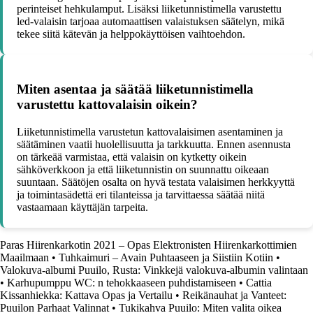
perinteiset hehkulamput. Lisäksi liiketunnistimella varustettu
led-valaisin tarjoaa automaattisen valaistuksen säätelyn, mikä
tekee siitä kätevän ja helppokäyttöisen vaihtoehdon.
Miten asentaa ja säätää liiketunnistimella
varustettu kattovalaisin oikein?
Liiketunnistimella varustetun kattovalaisimen asentaminen ja
säätäminen vaatii huolellisuutta ja tarkkuutta. Ennen asennusta
on tärkeää varmistaa, että valaisin on kytketty oikein
sähköverkkoon ja että liiketunnistin on suunnattu oikeaan
suuntaan. Säätöjen osalta on hyvä testata valaisimen herkkyyttä
ja toimintasädettä eri tilanteissa ja tarvittaessa säätää niitä
vastaamaan käyttäjän tarpeita.
Paras Hiirenkarkotin 2021 – Opas Elektronisten Hiirenkarkottimien
Maailmaan
•
Tuhkaimuri – Avain Puhtaaseen ja Siistiin Kotiin
•
Valokuva-albumi Puuilo, Rusta: Vinkkejä valokuva-albumin valintaan
•
Karhupumppu WC: n tehokkaaseen puhdistamiseen
•
Cattia
Kissanhiekka: Kattava Opas ja Vertailu
•
Reikänauhat ja Vanteet:
Puuilon Parhaat Valinnat
•
Tukikahva Puuilo: Miten valita oikea