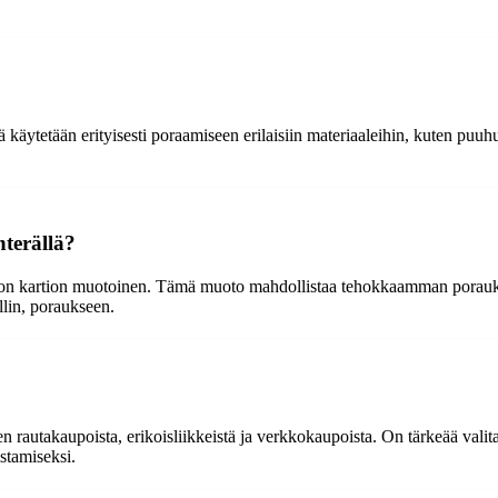
 käytetään erityisesti poraamiseen erilaisiin materiaaleihin, kuten puuh
nterällä?
 se on kartion muotoinen. Tämä muoto mahdollistaa tehokkaamman porauk
llin, poraukseen.
en rautakaupoista, erikoisliikkeistä ja verkkokaupoista. On tärkeää vali
stamiseksi.