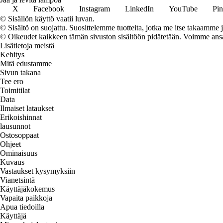
X
Facebook
Instagram
LinkedIn
YouTube
Pin
© Sisällön käyttö vaatii luvan.
© Sisältö on suojattu. Suosittelemme tuotteita, jotka me itse takaamme 
© Oikeudet kaikkeen tämän sivuston sisältöön pidätetään. Voimme ansait
Lisätietoja meistä
Kehitys
Mitä edustamme
Sivun takana
Tee ero
Toimitilat
Data
Ilmaiset lataukset
Erikoishinnat
lausunnot
Ostosoppaat
Ohjeet
Ominaisuus
Kuvaus
Vastaukset kysymyksiin
Vianetsintä
Käyttäjäkokemus
Vapaita paikkoja
Apua tiedoilla
Käyttäjä