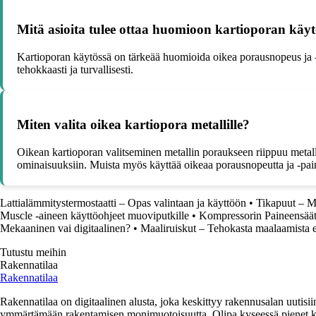
Mitä asioita tulee ottaa huomioon kartioporan käy
Kartioporan käytössä on tärkeää huomioida oikea porausnopeus ja -pai
tehokkaasti ja turvallisesti.
Miten valita oikea kartiopora metallille?
Oikean kartioporan valitseminen metallin poraukseen riippuu metallin 
ominaisuuksiin. Muista myös käyttää oikeaa porausnopeutta ja -pai
Lattialämmitystermostaatti – Opas valintaan ja käyttöön
•
Tikapuut – M
Muscle -aineen käyttöohjeet muoviputkille
•
Kompressorin Paineensäät
Mekaaninen vai digitaalinen?
•
Maaliruiskut – Tehokasta maalaamista e
Tutustu meihin
Rakennatilaa
Rakennatilaa
Rakennatilaa on digitaalinen alusta, joka keskittyy rakennusalan uutisiin
ymmärtämään rakentamisen monimuotoisuutta. Olipa kyseessä pienet kor