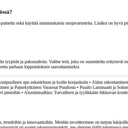
tössä?
netta sekä käyttää asianmukaisia suojavarusteita. Lisäksi on hyvä pitää 
tyypistä ja paksuudesta. Valitse terä, joka on suunniteltu erityisesti me
netta parhaan lopputuloksen saavuttamiseksi.
onipuolinen apu askarteluun ja kodin korjauksiin
•
Aidan rakentaminen
imen ja Painekytkimen Varaosat Puuilosta
•
Puuilo Laminaatti ja Solu
ri pintoihin
•
Alumiinisalkku: Turvallisen ja tyylikkään liikkuvan kontt
, trendeihin ja innovaatioihin. Meidän tavoitteemme on tarjota lukijoillem
jaustyöt tai suuret rakennusprojektit, me olemme täällä tukemassa sin