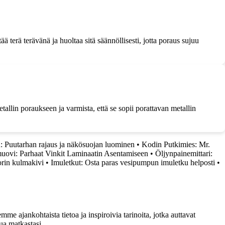
terä terävänä ja huoltaa sitä säännöllisesti, jotta poraus sujuu
tallin poraukseen ja varmista, että se sopii porattavan metallin
: Puutarhan rajaus ja näkösuojan luominen
•
Kodin Putkimies: Mr.
muovi: Parhaat Vinkit Laminaatin Asentamiseen
•
Öljynpainemittari:
orin kulmakivi
•
Imuletkut: Osta paras vesipumpun imuletku helposti
•
me ajankohtaista tietoa ja inspiroivia tarinoita, jotka auttavat
ua matkastasi.