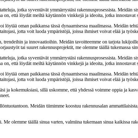
tatteluja, jotka syventävät ymmärrystäsi rakennusprosessista. Meidän si
na on, että löydät meiltä käytännön vinkkejä ja ideoita, jotka innostava
oi löytää oman paikkansa tässä dynaamisessa maailmassa. Meidän tehtäv
tojasi, jotta voit luoda ympäristöjä, joissa ihmiset voivat elää ja työsk
, trendeihin ja innovaatioihin. Meidän tavoitteemme on tarjota lukijoillem
jaustyöt tai suuret rakennusprojektit, me olemme täällä tukemassa sin
tatteluja, jotka syventävät ymmärrystäsi rakennusprosessista. Meidän si
na on, että löydät meiltä käytännön vinkkejä ja ideoita, jotka innostava
oi löytää oman paikkansa tässä dynaamisessa maailmassa. Meidän tehtäv
tojasi, jotta voit luoda ympäristöjä, joissa ihmiset voivat elää ja työsk
i ja kokemuksiasi, sillä uskomme, että yhdessä voimme oppia ja kasva
uneet.
ällöntuotantoon. Meidän tiimimme koostuu rakennusalan ammattilaisista
isi. Me olemme täällä sinua varten, valmiina tukemaan sinua kaikissa r