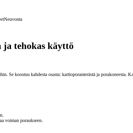
et
Neuvonta
 ja tehokas käyttö
hin. Se koostuu kahdesta osasta: kartioporanterästä ja porakoneesta. Kart
n.
joaa voiman poraukseen.