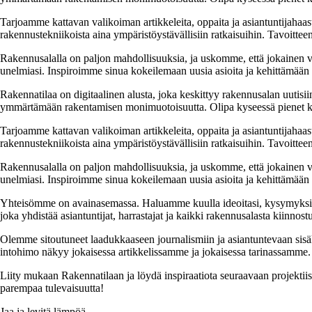
Tarjoamme kattavan valikoiman artikkeleita, oppaita ja asiantuntijahaas
rakennustekniikoista aina ympäristöystävällisiin ratkaisuihin. Tavoittee
Rakennusalalla on paljon mahdollisuuksia, ja uskomme, että jokainen v
unelmiasi. Inspiroimme sinua kokeilemaan uusia asioita ja kehittämään tai
Rakennatilaa on digitaalinen alusta, joka keskittyy rakennusalan uutisiin
ymmärtämään rakentamisen monimuotoisuutta. Olipa kyseessä pienet kor
Tarjoamme kattavan valikoiman artikkeleita, oppaita ja asiantuntijahaas
rakennustekniikoista aina ympäristöystävällisiin ratkaisuihin. Tavoittee
Rakennusalalla on paljon mahdollisuuksia, ja uskomme, että jokainen v
unelmiasi. Inspiroimme sinua kokeilemaan uusia asioita ja kehittämään tai
Yhteisömme on avainasemassa. Haluamme kuulla ideoitasi, kysymyksiäs
joka yhdistää asiantuntijat, harrastajat ja kaikki rakennusalasta kiinnost
Olemme sitoutuneet laadukkaaseen journalismiin ja asiantuntevaan sis
intohimo näkyy jokaisessa artikkelissamme ja jokaisessa tarinassamme.
Liity mukaan Rakennatilaan ja löydä inspiraatiota seuraavaan projekti
parempaa tulevaisuutta!
Jaa ja levitä lämpöä