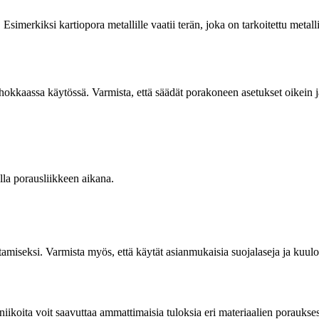
 Esimerkiksi kartiopora metallille vaatii terän, joka on tarkoitettu meta
kkaassa käytössä. Varmista, että säädät porakoneen asetukset oikein ja 
lla porausliikkeen aikana.
tamiseksi. Varmista myös, että käytät asianmukaisia suojalaseja ja kuulo
niikoita voit saavuttaa ammattimaisia tuloksia eri materiaalien poraukse