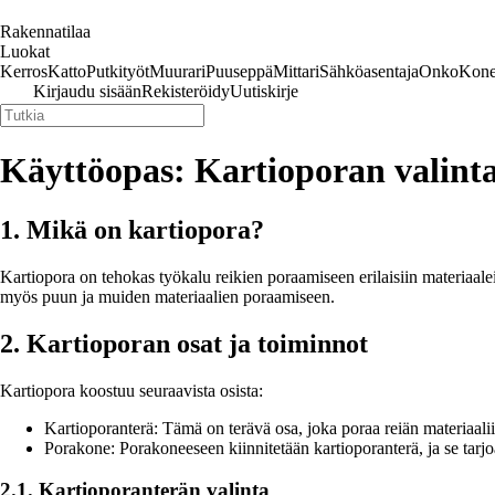
Rakennatilaa
Luokat
Kerros
Katto
Putkityöt
Muurari
Puuseppä
Mittari
Sähköasentaja
Onko
Kone
Kirjaudu sisään
Rekisteröidy
Uutiskirje
Käyttöopas: Kartioporan valinta
1. Mikä on kartiopora?
Kartiopora on tehokas työkalu reikien poraamiseen erilaisiin materiaalei
myös puun ja muiden materiaalien poraamiseen.
2. Kartioporan osat ja toiminnot
Kartiopora koostuu seuraavista osista:
Kartioporanterä: Tämä on terävä osa, joka poraa reiän materiaalii
Porakone: Porakoneeseen kiinnitetään kartioporanterä, ja se tar
2.1. Kartioporanterän valinta