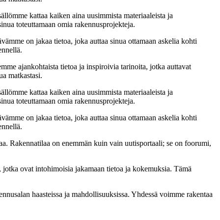
sällömme kattaa kaiken aina uusimmista materiaaleista ja
t sinua toteuttamaan omia rakennusprojekteja.
ämme on jakaa tietoa, joka auttaa sinua ottamaan askelia kohti
ennellä.
me ajankohtaista tietoa ja inspiroivia tarinoita, jotka auttavat
ua matkastasi.
sällömme kattaa kaiken aina uusimmista materiaaleista ja
t sinua toteuttamaan omia rakennusprojekteja.
ämme on jakaa tietoa, joka auttaa sinua ottamaan askelia kohti
ennellä.
a. Rakennatilaa on enemmän kuin vain uutisportaali; se on foorumi,
, jotka ovat intohimoisia jakamaan tietoa ja kokemuksia. Tämä
akennusalan haasteissa ja mahdollisuuksissa. Yhdessä voimme rakentaa