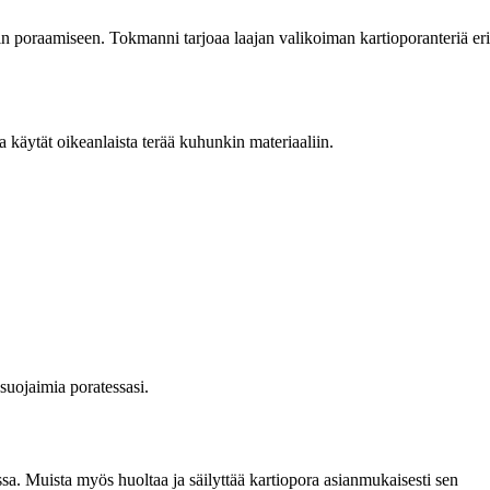
llin poraamiseen. Tokmanni tarjoaa laajan valikoiman kartioporanteriä eri
käytät oikeanlaista terää kuhunkin materiaaliin.
suojaimia poratessasi.
ssa. Muista myös huoltaa ja säilyttää kartiopora asianmukaisesti sen