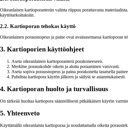
Oikeanlaisen kartioporanterän valinta riippuu porattavasta materiaalista.
käyttötarkoituksiin.
2.2. Kartioporan tehokas käyttö
Oikeanlainen porausnopeus ja paine ovat avainasemassa kartioporan teho
3. Kartioporien käyttöohjeet
Aseta oikeanlainen kartioporanterä porakoneeseen.
Merkitse porauskohde oikein ja aloita poraaminen varovasti.
Aseta sopiva porausnopeus ja paina porakonetta tasaisella painee
Puhdista kartiopora käytön jälkeen ja säilytä se asianmukaisesti.
4. Kartioporan huolto ja turvallisuus
On tärkeää huoltaa kartiopora säännöllisesti pitkäikäisen käytön varmis
5. Yhteenveto
Käyttämällä oikeanlaista kartioporaa ja noudattamalla oikeita poraustek