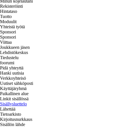
Minun kojelautani
Rekisteröinti
Hintataso
Tuotto
Moduulit
Yhteistä työtä
Sponsori
Sponsori
Viittaa
Joukkueen jäsen
Lehdistökeskus
Tiedustelu
foorumi
Pidä yhteyttä
Hanki uutisia
Verkkoyhteisö
Uutiset sähköposti
Käyttäjäryhmä
Paikallinen alue
Linkit sisällössä
Sisällysluettelo
Lähettää
Tietoarkisto
Kirjoitusnurkkaus
Sisällön lähde