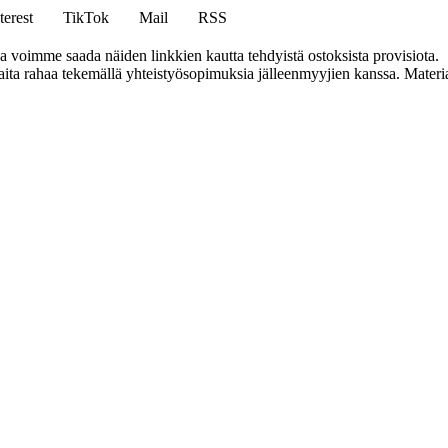
terest
TikTok
Mail
RSS
ja voimme saada näiden linkkien kautta tehdyistä ostoksista provisiota.
a rahaa tekemällä yhteistyösopimuksia jälleenmyyjien kanssa. Materiaal