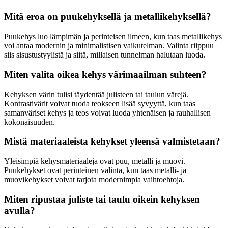
Mitä eroa on puukehyksellä ja metallikehyksellä?
Puukehys luo lämpimän ja perinteisen ilmeen, kun taas metallikehys
voi antaa modernin ja minimalistisen vaikutelman. Valinta riippuu
siis sisustustyylistä ja siitä, millaisen tunnelman halutaan luoda.
Miten valita oikea kehys värimaailman suhteen?
Kehyksen värin tulisi täydentää julisteen tai taulun värejä.
Kontrastivärit voivat tuoda teokseen lisää syvyyttä, kun taas
samanväriset kehys ja teos voivat luoda yhtenäisen ja rauhallisen
kokonaisuuden.
Mistä materiaaleista kehykset yleensä valmistetaan?
Yleisimpiä kehysmateriaaleja ovat puu, metalli ja muovi.
Puukehykset ovat perinteinen valinta, kun taas metalli- ja
muovikehykset voivat tarjota modernimpia vaihtoehtoja.
Miten ripustaa juliste tai taulu oikein kehyksen
avulla?