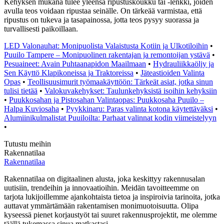
Kehyksen mukana tulee yleensä ripustuskoukku tai -lenkki, joiden
avulla teos voidaan ripustaa seinälle. On tärkeää varmistaa, että
ripustus on tukeva ja tasapainossa, jotta teos pysyy suorassa ja
turvallisesti paikoillaan.
LED Valonauhat: Monipuolista Valaistusta Kotiin ja Ulkotiloihin
•
Puuilo Tampere – Monipuolinen rakentajan ja remontoijan ystävä
•
Pesuaineet: Avain Puhtaanapidon Maailmaan
•
Hydrauliikkaöljy ja
Sen Käyttö Klapikoneissa ja Traktoreissa
•
Jäteastioiden Valinta
Opas
•
Teollisuusimurit työmaakäyttöön: Tärkeät asiat, jotka sinun
tulisi tietää
•
Valokuvakehykset: Taulunkehyksistä isoihin kehyksiin
•
Puukkosahan ja Pistosahan Valintaopas: Puukkosaha Puuilo –
Halpa Kuviosaha
•
Pyykkinaru: Paras valinta kotona käytettäväksi
•
Alumiinikulmalistat Puuiloilta: Parhaat valinnat kodin viimeistelyyn
•
Tutustu meihin
Rakennatilaa
Rakennatilaa
Rakennatilaa on digitaalinen alusta, joka keskittyy rakennusalan
uutisiin, trendeihin ja innovaatioihin. Meidän tavoitteemme on
tarjota lukijoillemme ajankohtaista tietoa ja inspiroivia tarinoita, jotka
auttavat ymmärtämään rakentamisen monimuotoisuutta. Olipa
kyseessä pienet korjaustyöt tai suuret rakennusprojektit, me olemme
täällä tukemassa sinua matkastasi.