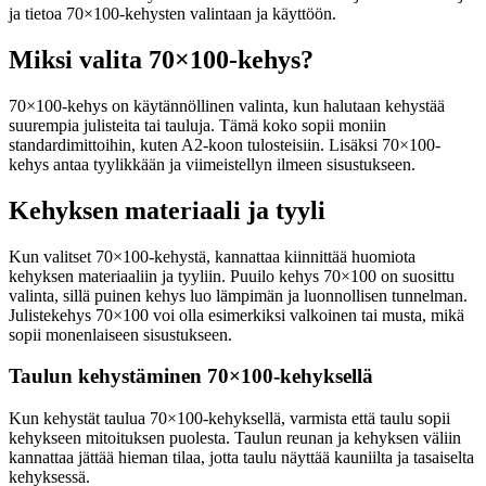
ja tietoa 70×100-kehysten valintaan ja käyttöön.
Miksi valita 70×100-kehys?
70×100-kehys on käytännöllinen valinta, kun halutaan kehystää
suurempia julisteita tai tauluja. Tämä koko sopii moniin
standardimittoihin, kuten A2-koon tulosteisiin. Lisäksi 70×100-
kehys antaa tyylikkään ja viimeistellyn ilmeen sisustukseen.
Kehyksen materiaali ja tyyli
Kun valitset 70×100-kehystä, kannattaa kiinnittää huomiota
kehyksen materiaaliin ja tyyliin. Puuilo kehys 70×100 on suosittu
valinta, sillä puinen kehys luo lämpimän ja luonnollisen tunnelman.
Julistekehys 70×100 voi olla esimerkiksi valkoinen tai musta, mikä
sopii monenlaiseen sisustukseen.
Taulun kehystäminen 70×100-kehyksellä
Kun kehystät taulua 70×100-kehyksellä, varmista että taulu sopii
kehykseen mitoituksen puolesta. Taulun reunan ja kehyksen väliin
kannattaa jättää hieman tilaa, jotta taulu näyttää kauniilta ja tasaiselta
kehyksessä.