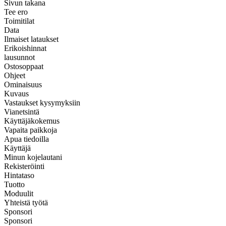
Sivun takana
Tee ero
Toimitilat
Data
Ilmaiset lataukset
Erikoishinnat
lausunnot
Ostosoppaat
Ohjeet
Ominaisuus
Kuvaus
Vastaukset kysymyksiin
Vianetsintä
Käyttäjäkokemus
Vapaita paikkoja
Apua tiedoilla
Käyttäjä
Minun kojelautani
Rekisteröinti
Hintataso
Tuotto
Moduulit
Yhteistä työtä
Sponsori
Sponsori