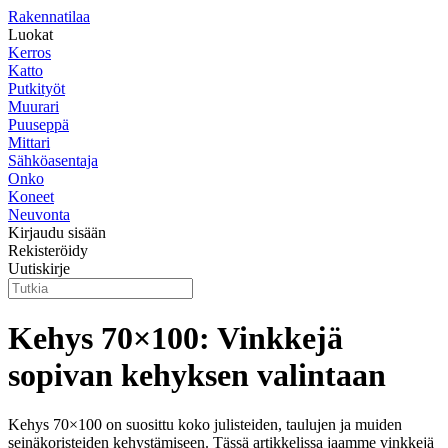
Rakennatilaa
Luokat
Kerros
Katto
Putkityöt
Muurari
Puuseppä
Mittari
Sähköasentaja
Onko
Koneet
Neuvonta
Kirjaudu sisään
Rekisteröidy
Uutiskirje
Kehys 70×100: Vinkkejä
sopivan kehyksen valintaan
Kehys 70×100 on suosittu koko julisteiden, taulujen ja muiden
seinäkoristeiden kehystämiseen. Tässä artikkelissa jaamme vinkkejä