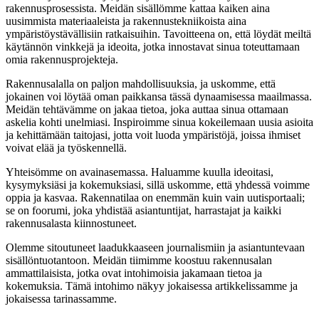
rakennusprosessista. Meidän sisällömme kattaa kaiken aina
uusimmista materiaaleista ja rakennustekniikoista aina
ympäristöystävällisiin ratkaisuihin. Tavoitteena on, että löydät meiltä
käytännön vinkkejä ja ideoita, jotka innostavat sinua toteuttamaan
omia rakennusprojekteja.
Rakennusalalla on paljon mahdollisuuksia, ja uskomme, että
jokainen voi löytää oman paikkansa tässä dynaamisessa maailmassa.
Meidän tehtävämme on jakaa tietoa, joka auttaa sinua ottamaan
askelia kohti unelmiasi. Inspiroimme sinua kokeilemaan uusia asioita
ja kehittämään taitojasi, jotta voit luoda ympäristöjä, joissa ihmiset
voivat elää ja työskennellä.
Yhteisömme on avainasemassa. Haluamme kuulla ideoitasi,
kysymyksiäsi ja kokemuksiasi, sillä uskomme, että yhdessä voimme
oppia ja kasvaa. Rakennatilaa on enemmän kuin vain uutisportaali;
se on foorumi, joka yhdistää asiantuntijat, harrastajat ja kaikki
rakennusalasta kiinnostuneet.
Olemme sitoutuneet laadukkaaseen journalismiin ja asiantuntevaan
sisällöntuotantoon. Meidän tiimimme koostuu rakennusalan
ammattilaisista, jotka ovat intohimoisia jakamaan tietoa ja
kokemuksia. Tämä intohimo näkyy jokaisessa artikkelissamme ja
jokaisessa tarinassamme.