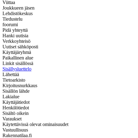
Viittaa
Joukkueen jäsen
Lehdistökeskus
Tiedustelu
foorumi
Pidä yhteyttä
Hanki uutisia
Verkkoyhteisö
Uutiset sähköposti
Käyttäjäryhmä
Paikallinen alue
Linkit sisällössä
Sisällysluettelo
Lähettää
Tietoarkisto
Kirjoitusnurkkaus
Sisällön lähde
Lakialue
Käyttäjätiedot
Henkilötiedot
Sisältö oikein
Varaukset
Käytettävissä olevat ominaisuudet
Vastuullisuus
Rakennatilaa.fi