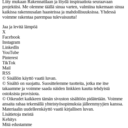
Liity mukaan Rakennatilaan ja löydä inspiraatiota seuraavaan
projektiisi. Me olemme täällä sinua varten, valmiina tukemaan sinua
kaikissa rakennusalan haasteissa ja mahdollisuuksissa. Yhdessä
voimme rakentaa parempaa tulevaisuutta!
Jaa ja levitä lämpöä
X
Facebook
Instagram
LinkedIn
YouTube
Pinterest
TikTok
Mail
RSS
© Sisällön käyttö vaatii luvan.
© Sisältö on suojattu. Suosittelemme tuotteita, jotka me itse
takaamme ja voimme saada näiden linkkien kautta tehdyistä
ostoksista provisiota.
© Oikeudet kaikkeen tämän sivuston sisältöön pidätetään. Voimme
ansaita rahaa tekemällä yhteistyösopimuksia jälleenmyyjien kanssa.
Materiaalin uudelleenkäyttö vaatii kirjallisen luvan.
Lisätietoja meistä
Kehitys
Mitä edustamme