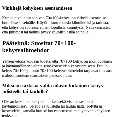
Vinkkejä kehyksen asentamiseen
Kun olet valinnut sopivan 70×100-kehys, on tärkeää asentaa se
huolellisesti seinälle. Käytä asianmukaisia kiinnikkeitä ja tarkista,
että kehys on suorassa ennen lopullista kiinnitystä. Näin varmistat,
että julisteesi tai taulusi pysyy kauniisti esillä seinällä.
Päätelmä: Suositut 70×100-
kehysvaihtoehdot
Yhteenvetona voidaan todeta, että 70×100-kehys on monipuolinen
ja käytännöllinen valinta seinäkoristeiden kehystämiseen. Puuilo
kehys 70×100 ja muut 70×100-kehysvaihtoehdot tarjoavat runsaasti
mahdollisuuksia sisustuksen personointiin.
Miksi on tärkeää valita oikean kokoinen kehys
julisteelle tai taululle?
Oikean kokoinen kehys on tärkeä sekä visuaalisesti että
käytännöllisesti. Se suojaa julistetta tai taulua lialta, pölyltä ja
kosteudelta, samalla kun se luo esteettisesti miellyttävän kehyksen
teokselle.