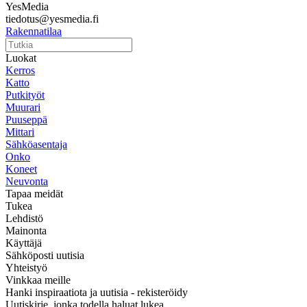
YesMedia
tiedotus@yesmedia.fi
Rakennatilaa
Luokat
Kerros
Katto
Putkityöt
Muurari
Puuseppä
Mittari
Sähköasentaja
Onko
Koneet
Neuvonta
Tapaa meidät
Tukea
Lehdistö
Mainonta
Käyttäjä
Sähköposti uutisia
Yhteistyö
Vinkkaa meille
Hanki inspiraatiota ja uutisia - rekisteröidy
Uutiskirje, jonka todella haluat lukea.