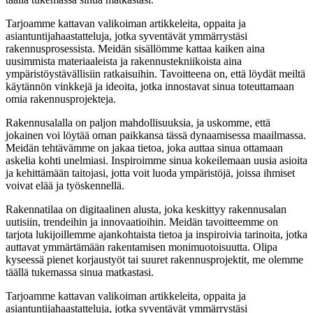
Tarjoamme kattavan valikoiman artikkeleita, oppaita ja
asiantuntijahaastatteluja, jotka syventävät ymmärrystäsi
rakennusprosessista. Meidän sisällömme kattaa kaiken aina
uusimmista materiaaleista ja rakennustekniikoista aina
ympäristöystävällisiin ratkaisuihin. Tavoitteena on, että löydät meiltä
käytännön vinkkejä ja ideoita, jotka innostavat sinua toteuttamaan
omia rakennusprojekteja.
Rakennusalalla on paljon mahdollisuuksia, ja uskomme, että
jokainen voi löytää oman paikkansa tässä dynaamisessa maailmassa.
Meidän tehtävämme on jakaa tietoa, joka auttaa sinua ottamaan
askelia kohti unelmiasi. Inspiroimme sinua kokeilemaan uusia asioita
ja kehittämään taitojasi, jotta voit luoda ympäristöjä, joissa ihmiset
voivat elää ja työskennellä.
Rakennatilaa on digitaalinen alusta, joka keskittyy rakennusalan
uutisiin, trendeihin ja innovaatioihin. Meidän tavoitteemme on
tarjota lukijoillemme ajankohtaista tietoa ja inspiroivia tarinoita, jotka
auttavat ymmärtämään rakentamisen monimuotoisuutta. Olipa
kyseessä pienet korjaustyöt tai suuret rakennusprojektit, me olemme
täällä tukemassa sinua matkastasi.
Tarjoamme kattavan valikoiman artikkeleita, oppaita ja
asiantuntijahaastatteluja, jotka syventävät ymmärrystäsi