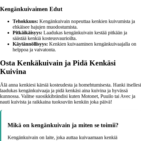
Kengänkuivaimen Edut
Tehokkuus:
Kengänkuivain nopeuttaa kenkien kuivumista ja
ehkäisee hajujen muodostumista.
Pitkäikäisyys:
Laadukas kengänkuivain kestää pitkään ja
säästää kenkiä kosteusvaurioilta.
Käytännöllisyys:
Kenkien kuivaaminen kengänkuivaajalla on
helppoa ja vaivatonta.
Osta Kenkäkuivain ja Pidä Kenkäsi
Kuivina
Älä anna kenkiesi kärsiä kosteudesta ja homehtumisesta. Hanki itsellesi
laadukas kengänkuivaaja ja pidä kenkäsi aina kuivina ja hyvässä
kunnossa. Valitse suosikkibrändisi kuten Motonet, Puuilo tai Avec ja
nauti kuivista ja raikkaina tuoksuviin kenkiin joka päivä!
Mikä on kengänkuivain ja miten se toimii?
Kengänkuivain on laite, joka auttaa kuivaamaan kenkiä