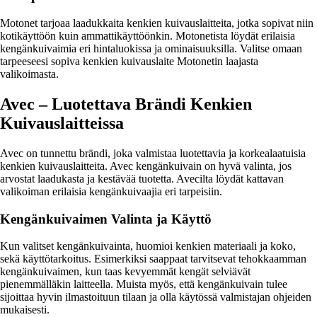
Motonet tarjoaa laadukkaita kenkien kuivauslaitteita, jotka sopivat niin
kotikäyttöön kuin ammattikäyttöönkin. Motonetista löydät erilaisia
kengänkuivaimia eri hintaluokissa ja ominaisuuksilla. Valitse omaan
tarpeeseesi sopiva kenkien kuivauslaite Motonetin laajasta
valikoimasta.
Avec – Luotettava Brändi Kenkien
Kuivauslaitteissa
Avec on tunnettu brändi, joka valmistaa luotettavia ja korkealaatuisia
kenkien kuivauslaitteita. Avec kengänkuivain on hyvä valinta, jos
arvostat laadukasta ja kestävää tuotetta. Avecilta löydät kattavan
valikoiman erilaisia kengänkuivaajia eri tarpeisiin.
Kengänkuivaimen Valinta ja Käyttö
Kun valitset kengänkuivainta, huomioi kenkien materiaali ja koko,
sekä käyttötarkoitus. Esimerkiksi saappaat tarvitsevat tehokkaamman
kengänkuivaimen, kun taas kevyemmät kengät selviävät
pienemmälläkin laitteella. Muista myös, että kengänkuivain tulee
sijoittaa hyvin ilmastoituun tilaan ja olla käytössä valmistajan ohjeiden
mukaisesti.