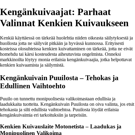
Kengänkuivaajat: Parhaat
Valinnat Kenkien Kuivaukseen
Kenkiä käyttäessä on tärkeää huolehtia niiden oikeasta säilytyksestä ja
huollosta jotta ne säilyvät pitkään ja hyvässä kunnossa. Erityisesti
kosteissa olosuhteissa kenkien kuivattaminen on tärkeää, jotta ne eivät
homehdu tai kärsi kosteudesta aiheutuvista ongelmista. Onneksi
markkinoilta löytyy monia erilaisia kengänkuivaajia, jotka helpottavat
kenkien kuivaamista ja säilymistä.
Kengänkuivain Puuilosta – Tehokas ja
Edullinen Vaihtoehto
Puuilo on tunnettu monipuolisesta valikoimastaan edullisia ja
laadukkaita tuotteita. Kengänkuivain Puuilosta on oiva valinta, jos etsit
tehokasta ja silti edullista vaihtoehtoa. Puuilosta löydät erilaisia
kengänkuivaimia eri tarkoituksiin ja tarpeisiin.
Kenkien Kuivauslaite Motonetista – Laadukas ja
Monipuolinen Valikoima