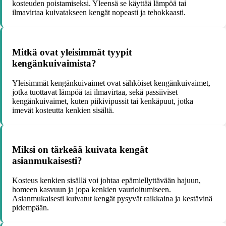
kosteuden poistamiseksi. Yleensä se käyttää lämpöä tai
ilmavirtaa kuivatakseen kengät nopeasti ja tehokkaasti.
Mitkä ovat yleisimmät tyypit
kengänkuivaimista?
Yleisimmät kengänkuivaimet ovat sähköiset kengänkuivaimet,
jotka tuottavat lämpöä tai ilmavirtaa, sekä passiiviset
kengänkuivaimet, kuten piikivipussit tai kenkäpuut, jotka
imevät kosteutta kenkien sisältä.
Miksi on tärkeää kuivata kengät
asianmukaisesti?
Kosteus kenkien sisällä voi johtaa epämiellyttävään hajuun,
homeen kasvuun ja jopa kenkien vaurioitumiseen.
Asianmukaisesti kuivatut kengät pysyvät raikkaina ja kestävinä
pidempään.