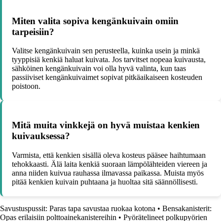
Miten valita sopiva kengänkuivain omiin
tarpeisiin?
Valitse kengänkuivain sen perusteella, kuinka usein ja minkä
tyyppisiä kenkiä haluat kuivata. Jos tarvitset nopeaa kuivausta,
sähköinen kengänkuivain voi olla hyvä valinta, kun taas
passiiviset kengänkuivaimet sopivat pitkäaikaiseen kosteuden
poistoon.
Mitä muita vinkkejä on hyvä muistaa kenkien
kuivauksessa?
Varmista, että kenkien sisällä oleva kosteus pääsee haihtumaan
tehokkaasti. Älä laita kenkiä suoraan lämpölähteiden viereen ja
anna niiden kuivua rauhassa ilmavassa paikassa. Muista myös
pitää kenkien kuivain puhtaana ja huoltaa sitä säännöllisesti.
Savustuspussit: Paras tapa savustaa ruokaa kotona
•
Bensakanisterit:
Opas erilaisiin polttoainekanistereihin
•
Pyörätelineet polkupyörien