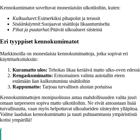
Kennokumimatot soveltuvat monenlaisiin ulkotiloihin, kuten:
Kulkualueet:
Esimerkiksi pihapolut ja terassit
Sisäänkäynnit:
Suojaavat sisätiloja likaantumiselta
Pihat ja puutarhat:
Pitävät ulkoalueet siisteinä
Eri tyyppiset kennokumimatot
Markkinoilla on monenlaisia kennokumimattoja, jotka sopivat eri
käyttötarkoituksiin:
Kuramatto ulos:
Tehokas likaa keräävä matto ulko-oven edessä
Rengaskumimatto:
Erinomainen valinta autotallin eteen
estämään lian kulkeutumista sisätiloihin
Rappumatto:
Tarjoaa turvallisen alustan portaissa
Kennokumimattojen monipuolisuus antaa mahdollisuuden valita juuri
omaan tarpeeseen sopiva matto ulkotiloihin. Ne eivät ainoastaan lisää
turvallisuutta, vaan myös helpottavat ulkoalueiden siisteyden ylläpitoa.
Valitse laadukas kennokumimatto ja nauti puhtaammasta ympäristöstä
kotisi ympärillä!