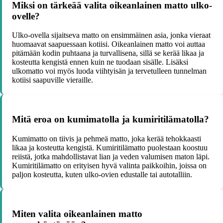
Miksi on tärkeää valita oikeanlainen matto ulko-
ovelle?
Ulko-ovella sijaitseva matto on ensimmäinen asia, jonka vieraat
huomaavat saapuessaan kotiisi. Oikeanlainen matto voi auttaa
pitämään kodin puhtaana ja turvallisena, sillä se kerää likaa ja
kosteutta kengistä ennen kuin ne tuodaan sisälle. Lisäksi
ulkomatto voi myös luoda viihtyisän ja tervetulleen tunnelman
kotiisi saapuville vieraille.
Mitä eroa on kumimatolla ja kumiritilämatolla?
Kumimatto on tiivis ja pehmeä matto, joka kerää tehokkaasti
likaa ja kosteutta kengistä. Kumiritilämatto puolestaan koostuu
reiistä, jotka mahdollistavat lian ja veden valumisen maton läpi.
Kumiritilämatto on erityisen hyvä valinta paikkoihin, joissa on
paljon kosteutta, kuten ulko-ovien edustalle tai autotalliin.
Miten valita oikeanlainen matto