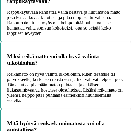
rappukäytävään?
Rappukäytävään kannattaa valita kestävä ja liukumaton matto,
joka kestää kovaa kulutusta ja pitää rappuset turvallisina.
Rappumaton tulisi myös olla helppo pitää puhtaana ja se
kannattaa valita sopivan kokoiseksi, jotta se peittää koko
rappusen leveyden.
Miksi reikämatto voi olla hyvä valinta
ulkotiloihin?
Reikämatto on hyvä valinta ulkotiloihin, kuten terassille tai
parvekkeelle, koska sen reiistä vesi ja lika valuvat helposti pois.
Tämä auttaa pitämään maton puhtaana ja ehkäisee
liukastumisvaaraa kosteissa olosuhteissa. Lisäksi reikämatto on
yleensä helppo pitää puhtaana esimerkiksi huuhtelemalla
vedellä.
Mitä hyötyä renkaskumimatosta voi olla
autotallissa?