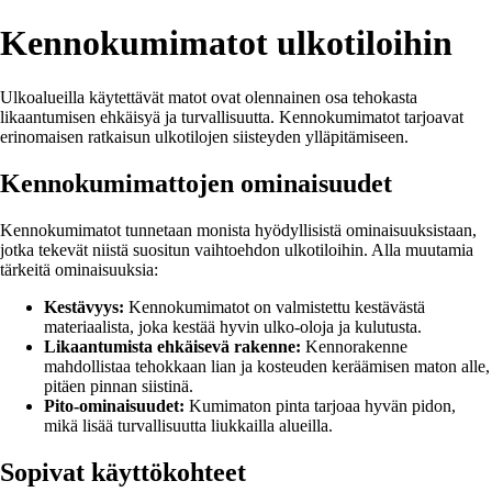
Kennokumimatot ulkotiloihin
Ulkoalueilla käytettävät matot ovat olennainen osa tehokasta
likaantumisen ehkäisyä ja turvallisuutta. Kennokumimatot tarjoavat
erinomaisen ratkaisun ulkotilojen siisteyden ylläpitämiseen.
Kennokumimattojen ominaisuudet
Kennokumimatot tunnetaan monista hyödyllisistä ominaisuuksistaan,
jotka tekevät niistä suositun vaihtoehdon ulkotiloihin. Alla muutamia
tärkeitä ominaisuuksia:
Kestävyys:
Kennokumimatot on valmistettu kestävästä
materiaalista, joka kestää hyvin ulko-oloja ja kulutusta.
Likaantumista ehkäisevä rakenne:
Kennorakenne
mahdollistaa tehokkaan lian ja kosteuden keräämisen maton alle,
pitäen pinnan siistinä.
Pito-ominaisuudet:
Kumimaton pinta tarjoaa hyvän pidon,
mikä lisää turvallisuutta liukkailla alueilla.
Sopivat käyttökohteet