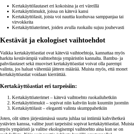
Kertakäyttölautaset eri kokoisina ja eri väreillä
Kertakäyttömukit, joissa on kätevä kansi
Kertakäyttölasit, joista voi nauttia kuohuvaa samppanjaa tai
virvokkeita
Kertakäyttöaterimet, joiden avulla ruokailu sujuu jouhevasti
Kestävät ja ekologiset vaihtoehdot
Vaikka kertakäyttöastiat ovat käteviä vaihtoehtoja, kannattaa myös
harkita kestävämpiä vaihtoehtoja ympäristön kannalta. Bambu- ja
pahvilautaset sekä muoviset kertakäyttöastiat voivat olla parempi
valinta, jos haluat vähentää jätteen määrää. Muista myös, että monet
kertakäyttöastiat voidaan kierrättää.
Kertakäyttöastiat eri tarpeisiin:
Kertakäyttöaterimet – kätevä vaihtoehto ruokailuhetkiin
Kertakäyttömukit – sopivat niin kahviin kuin kuumiin juomiin
Kertakäyttölasit – elegantti valinta skumppahetkiin
Joten, olit sitten järjestämässä suurta juhlaa tai intiimiä kahvihetkeä
ystävien kanssa, valitse juuri tarpeisiisi sopivat kertakäyttöastiat. Muista
myös ympäristö ja valitse ekologisempi vaihtoehto aina kun se on