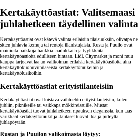
Kertakäyttöastiat: Valitsemaasi
juhlahetkeen täydellinen valinta
Kertakäyttöastiat ovat kätevä valinta erilaisiin tilaisuuksiin, olivatpa ne
sitten juhlavia kemuja tai rentoja illanistujaisia. Rusta ja Puuilo ovat
mainioita paikkoja hankkia laadukkaita ja tyylikkäitä
kertakäyttöastioita edulliseen hintaan. Lidl, Citymarket ja moni muu
kauppa tarjoavat laajan valikoiman erilaisia kertakäyttöastioita aina
kertakäyttökuohuviinilaseista kertakäyttömukeihin ja
kertakäyttölusikoihin.
Kertakäyttöastiat erityistilanteisiin
Kertakäyttöastiat ovat loistava vaihtoehto erityistilanteisiin, kuten
juhliin, piknikeille tai vaikkapa mökkireissuille. Mustat
kertakäyttöastiat tuovat juhlahetkeen ripauksen eleganssia, kun taas
värikkäät kertakäyttömukit ja -lautaset tuovat iloa ja pirteyttä
juhlapöytään.
Rustan ja Puuilon valikoimasta löytyy: