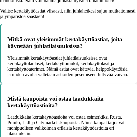
mahdollista. Näin voit nauttia juhlasta hyvällä omatunnolla!
Valitse kertakäyttöastiat viisaasti, niin juhlahetkesi sujuu mutkattomasti
ja ympäristöä säästäen!
Mitkä ovat yleisimmät kertakäyttöastiat, joita
käytetään juhlatilaisuuksissa?
Yleisimmät kertakäyttöastiat juhlatilaisuuksissa ovat
kertakäyttölautaset, kertakäyttömukit, kertakäyttölasit ja
kertakäyttöaterimet. Nämä astiat ovat käteviä, helppokäyttöisiä
ja niiden avulla vältetään astioiden pesemiseen liittyvää vaivaa.
Mistä kaupoista voi ostaa laadukkaita
kertakäyttöastioita?
Laadukkaita kertakäyttöastioita voi ostaa esimerkiksi Rusta,
Puuilo, Lidl ja Citymarket -kaupoista. Nämä kaupat tarjoavat
monipuolisen valikoiman erilaisia kertakäyttöastioita eri
tilaisuuksiin.