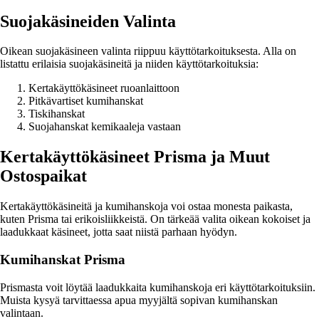
Suojakäsineiden Valinta
Oikean suojakäsineen valinta riippuu käyttötarkoituksesta. Alla on
listattu erilaisia suojakäsineitä ja niiden käyttötarkoituksia:
Kertakäyttökäsineet ruoanlaittoon
Pitkävartiset kumihanskat
Tiskihanskat
Suojahanskat kemikaaleja vastaan
Kertakäyttökäsineet Prisma ja Muut
Ostospaikat
Kertakäyttökäsineitä ja kumihanskoja voi ostaa monesta paikasta,
kuten Prisma tai erikoisliikkeistä. On tärkeää valita oikean kokoiset ja
laadukkaat käsineet, jotta saat niistä parhaan hyödyn.
Kumihanskat Prisma
Prismasta voit löytää laadukkaita kumihanskoja eri käyttötarkoituksiin.
Muista kysyä tarvittaessa apua myyjältä sopivan kumihanskan
valintaan.