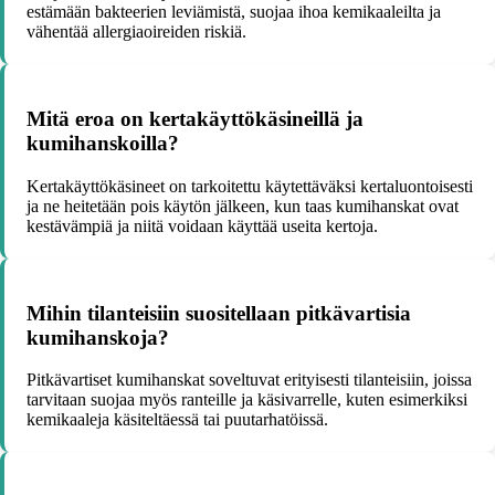
estämään bakteerien leviämistä, suojaa ihoa kemikaaleilta ja
vähentää allergiaoireiden riskiä.
Mitä eroa on kertakäyttökäsineillä ja
kumihanskoilla?
Kertakäyttökäsineet on tarkoitettu käytettäväksi kertaluontoisesti
ja ne heitetään pois käytön jälkeen, kun taas kumihanskat ovat
kestävämpiä ja niitä voidaan käyttää useita kertoja.
Mihin tilanteisiin suositellaan pitkävartisia
kumihanskoja?
Pitkävartiset kumihanskat soveltuvat erityisesti tilanteisiin, joissa
tarvitaan suojaa myös ranteille ja käsivarrelle, kuten esimerkiksi
kemikaaleja käsiteltäessä tai puutarhatöissä.