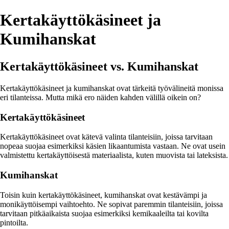
Kertakäyttökäsineet ja
Kumihanskat
Kertakäyttökäsineet vs. Kumihanskat
Kertakäyttökäsineet ja kumihanskat ovat tärkeitä työvälineitä monissa
eri tilanteissa. Mutta mikä ero näiden kahden välillä oikein on?
Kertakäyttökäsineet
Kertakäyttökäsineet ovat kätevä valinta tilanteisiin, joissa tarvitaan
nopeaa suojaa esimerkiksi käsien likaantumista vastaan. Ne ovat usein
valmistettu kertakäyttöisestä materiaalista, kuten muovista tai lateksista.
Kumihanskat
Toisin kuin kertakäyttökäsineet, kumihanskat ovat kestävämpi ja
monikäyttöisempi vaihtoehto. Ne sopivat paremmin tilanteisiin, joissa
tarvitaan pitkäaikaista suojaa esimerkiksi kemikaaleilta tai kovilta
pintoilta.