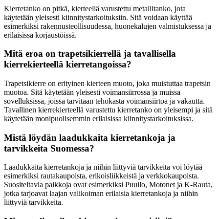
Kierretanko on pitkä, kierteellä varustettu metallitanko, jota
käytetään yleisesti kiinnitystarkoituksiin. Sitä voidaan käyttää
esimerkiksi rakennusteollisuudessa, huonekalujen valmistuksessa ja
erilaisissa korjaustöissä.
Mitä eroa on trapetsikierrellä ja tavallisella
kierrekierteellä kierretangoissa?
Trapetsikierre on erityinen kierteen muoto, joka muistuttaa trapetsin
muotoa. Sitä käytetään yleisesti voimansiirrossa ja muissa
sovelluksissa, joissa tarvitaan tehokasta voimansiirtoa ja vakautta.
Tavallinen kierrekierteellä varustettu kierretanko on yleisempi ja sitä
käytetään monipuolisemmin erilaisissa kiinnitystarkoituksissa.
Mistä löydän laadukkaita kierretankoja ja
tarvikkeita Suomessa?
Laadukkaita kierretankoja ja niihin liittyviä tarvikkeita voi löytää
esimerkiksi rautakaupoista, erikoisliikkeistä ja verkkokaupoista.
Suositeltavia paikkoja ovat esimerkiksi Puuilo, Motonet ja K-Rauta,
jotka tarjoavat laajan valikoiman erilaisia kierretankoja ja niihin
liittyviä tarvikkeita.