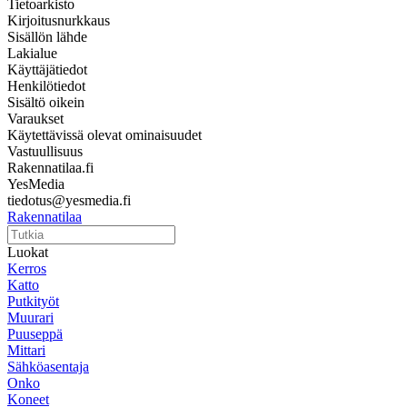
Tietoarkisto
Kirjoitusnurkkaus
Sisällön lähde
Lakialue
Käyttäjätiedot
Henkilötiedot
Sisältö oikein
Varaukset
Käytettävissä olevat ominaisuudet
Vastuullisuus
Rakennatilaa.fi
YesMedia
tiedotus@yesmedia.fi
Rakennatilaa
Luokat
Kerros
Katto
Putkityöt
Muurari
Puuseppä
Mittari
Sähköasentaja
Onko
Koneet