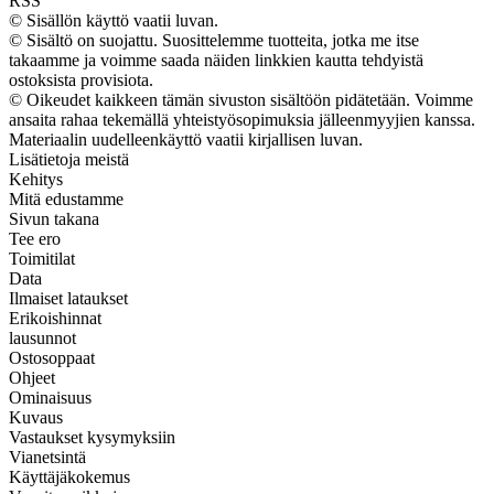
RSS
© Sisällön käyttö vaatii luvan.
© Sisältö on suojattu. Suosittelemme tuotteita, jotka me itse
takaamme ja voimme saada näiden linkkien kautta tehdyistä
ostoksista provisiota.
© Oikeudet kaikkeen tämän sivuston sisältöön pidätetään. Voimme
ansaita rahaa tekemällä yhteistyösopimuksia jälleenmyyjien kanssa.
Materiaalin uudelleenkäyttö vaatii kirjallisen luvan.
Lisätietoja meistä
Kehitys
Mitä edustamme
Sivun takana
Tee ero
Toimitilat
Data
Ilmaiset lataukset
Erikoishinnat
lausunnot
Ostosoppaat
Ohjeet
Ominaisuus
Kuvaus
Vastaukset kysymyksiin
Vianetsintä
Käyttäjäkokemus