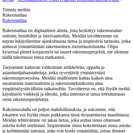
Tutustu meihin
Rakennatilaa
Rakennatilaa
Rakennatilaa on digitaalinen alusta, joka keskittyy rakennusalan
uutisiin, trendeihin ja innovaatioihin. Meidän tavoitteemme on
tarjota lukijoillemme ajankohtaista tietoa ja inspiroivia tarinoita, jotka
auttavat ymmärtämään rakentamisen monimuotoisuutta. Olipa
kyseessä pienet korjaustyöt tai suuret rakennusprojektit, me olemme
täällä tukemassa sinua matkastasi.
Tarjoamme kattavan valikoiman artikkeleita, oppaita ja
asiantuntijahaastatteluja, jotka syventävät ymmärrystäsi
rakennusprosessista. Meidän sisällömme kattaa kaiken aina
uusimmista materiaaleista ja rakennustekniikoista aina
ympäristöystävällisiin ratkaisuihin. Tavoitteena on, että löydät meiltä
käytännön vinkkejä ja ideoita, jotka innostavat sinua toteuttamaan
omia rakennusprojekteja.
Rakennusalalla on paljon mahdollisuuksia, ja uskomme, että
jokainen voi löytää oman paikkansa tässä dynaamisessa maailmassa.
Meidän tehtävämme on jakaa tietoa, joka auttaa sinua ottamaan
askelia kohti unelmiasi. Inspiroimme sinua kokeilemaan uusia asioita
ja kehittämään taitojasi, jotta voit luoda ympäristöjä, joissa ihmiset