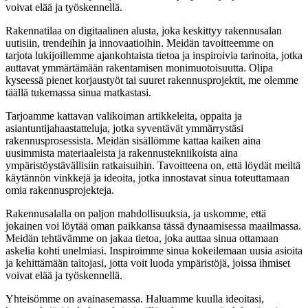
voivat elää ja työskennellä.
Rakennatilaa on digitaalinen alusta, joka keskittyy rakennusalan
uutisiin, trendeihin ja innovaatioihin. Meidän tavoitteemme on
tarjota lukijoillemme ajankohtaista tietoa ja inspiroivia tarinoita, jotka
auttavat ymmärtämään rakentamisen monimuotoisuutta. Olipa
kyseessä pienet korjaustyöt tai suuret rakennusprojektit, me olemme
täällä tukemassa sinua matkastasi.
Tarjoamme kattavan valikoiman artikkeleita, oppaita ja
asiantuntijahaastatteluja, jotka syventävät ymmärrystäsi
rakennusprosessista. Meidän sisällömme kattaa kaiken aina
uusimmista materiaaleista ja rakennustekniikoista aina
ympäristöystävällisiin ratkaisuihin. Tavoitteena on, että löydät meiltä
käytännön vinkkejä ja ideoita, jotka innostavat sinua toteuttamaan
omia rakennusprojekteja.
Rakennusalalla on paljon mahdollisuuksia, ja uskomme, että
jokainen voi löytää oman paikkansa tässä dynaamisessa maailmassa.
Meidän tehtävämme on jakaa tietoa, joka auttaa sinua ottamaan
askelia kohti unelmiasi. Inspiroimme sinua kokeilemaan uusia asioita
ja kehittämään taitojasi, jotta voit luoda ympäristöjä, joissa ihmiset
voivat elää ja työskennellä.
Yhteisömme on avainasemassa. Haluamme kuulla ideoitasi,