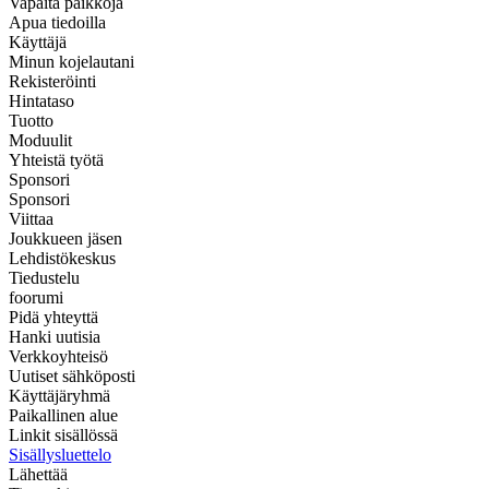
Vapaita paikkoja
Apua tiedoilla
Käyttäjä
Minun kojelautani
Rekisteröinti
Hintataso
Tuotto
Moduulit
Yhteistä työtä
Sponsori
Sponsori
Viittaa
Joukkueen jäsen
Lehdistökeskus
Tiedustelu
foorumi
Pidä yhteyttä
Hanki uutisia
Verkkoyhteisö
Uutiset sähköposti
Käyttäjäryhmä
Paikallinen alue
Linkit sisällössä
Sisällysluettelo
Lähettää