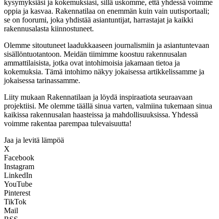
kysymyksiäsi ja kokemuksiasi, sillä uskomme, että yhdessä voimme
oppia ja kasvaa. Rakennatilaa on enemmän kuin vain uutisportaali;
se on foorumi, joka yhdistää asiantuntijat, harrastajat ja kaikki
rakennusalasta kiinnostuneet.
Olemme sitoutuneet laadukkaaseen journalismiin ja asiantuntevaan
sisällöntuotantoon. Meidän tiimimme koostuu rakennusalan
ammattilaisista, jotka ovat intohimoisia jakamaan tietoa ja
kokemuksia. Tämä intohimo näkyy jokaisessa artikkelissamme ja
jokaisessa tarinassamme.
Liity mukaan Rakennatilaan ja löydä inspiraatiota seuraavaan
projektiisi. Me olemme täällä sinua varten, valmiina tukemaan sinua
kaikissa rakennusalan haasteissa ja mahdollisuuksissa. Yhdessä
voimme rakentaa parempaa tulevaisuutta!
Jaa ja levitä lämpöä
X
Facebook
Instagram
LinkedIn
YouTube
Pinterest
TikTok
Mail