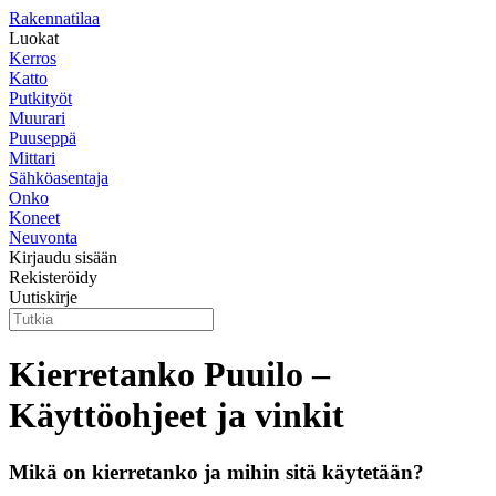
Rakennatilaa
Luokat
Kerros
Katto
Putkityöt
Muurari
Puuseppä
Mittari
Sähköasentaja
Onko
Koneet
Neuvonta
Kirjaudu sisään
Rekisteröidy
Uutiskirje
Kierretanko Puuilo –
Käyttöohjeet ja vinkit
Mikä on kierretanko ja mihin sitä käytetään?