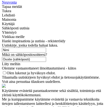
Neuvonta
Tapaa meidät
Tukea
Lehdistö
Mainonta
Käyttäjä
Sähköposti uutisia
Yhteistyö
Vinkkaa meille
Hanki inspiraatiota ja uutisia - rekisteröidy
Uutiskirje, jonka todella haluat lukea.
Mikä on sähköpostiosoitteesi?
Liity meihin
Olemme vastaanottaneet ilmoittautumisesi - kiitos
Olen lukenut ja hyväksyn ehdot.
Tilaamalla uutiskirjeen hyväksyt ehdot ja tietosuojakäytäntömme.
Voit aina peruuttaa tilauksen uudelleen.
Käytämme evästeitä parantaaksemme sekä sisältöä, toimintoja että
yleistä käyttökokemustasi.
Me ja kumppanimme käytämme evästeitä ja vastaavia tekniikoita
tietojen tallentamiseen laitteellesi ja henkilötietojen käsittelyyn, jotta