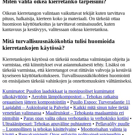
Miten valita oikea kierretanko tarpeisiini?
Oikean kierretangon valintaan vaikuttavat tekijät kuten tarvittava
pituus, halkaisija, kierteen koko ja materiaali. On tärkeää ottaa
huomioon käyttötarkoitus ja tarvittavat ominaisuudet, kuten
kantavuus ja kestävyys, valitessaan oikeaa kierretankoa.
Mitä turvallisuusnäkökohtia tulisi huomioida
kierretankojen käytössä?
Kierretankojen käytössä on tärkeää noudattaa valmistajan ohjeita ja
varmistaa, että kiinnitykset ovat asianmukaisesti tehty. Lisäksi on
tärkeää varmistaa, että kierretangot ovat riittävän vahvoja ja kestäviä
kyseiseen käyttötarkoitukseen. Turvallisuusnäkökohtien huomiointi
on ensisijaisen tärkeää vahinkojen ja onnettomuuksien välttämiseksi.
Kumimatot: Puuilon laadukkaat ja monipuoliset kumimatot
ulkokäyttöön
•
Aerobin lämpökompostori – Tehokas ratkaisu
orgaanisen jätteen kompostointiin
•
Puuilo Espoo: Turveradantie 11
Laajalahti – Aukioloajat ja Palvelut
•
Kaikki mitä sinun tulee tietää
venetelan valinnassa
•
Maaliruiskut – Tehokasta maalaamista eri
pintoihin
•
Paras opas valita oikea verhotanko ja verhokisko kotiisi
•
Ultraäänipesuri: Tehokas apuväline puhtauteen
•
Pellavaöljy puulle
– Luonnollinen ja tehokas käsittelyaine
•
Moottorisahan valinta ja
käyttö
•
Bensakanisterit: Opas erilaisiin polttoainekanistereihin
•