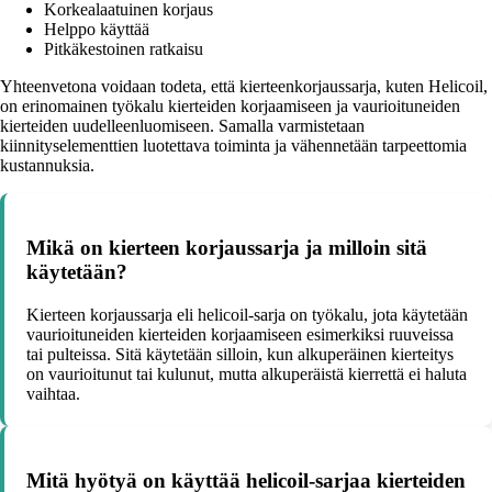
Korkealaatuinen korjaus
Helppo käyttää
Pitkäkestoinen ratkaisu
Yhteenvetona voidaan todeta, että kierteenkorjaussarja, kuten Helicoil,
on erinomainen työkalu kierteiden korjaamiseen ja vaurioituneiden
kierteiden uudelleenluomiseen. Samalla varmistetaan
kiinnityselementtien luotettava toiminta ja vähennetään tarpeettomia
kustannuksia.
Mikä on kierteen korjaussarja ja milloin sitä
käytetään?
Kierteen korjaussarja eli helicoil-sarja on työkalu, jota käytetään
vaurioituneiden kierteiden korjaamiseen esimerkiksi ruuveissa
tai pulteissa. Sitä käytetään silloin, kun alkuperäinen kierteitys
on vaurioitunut tai kulunut, mutta alkuperäistä kierrettä ei haluta
vaihtaa.
Mitä hyötyä on käyttää helicoil-sarjaa kierteiden