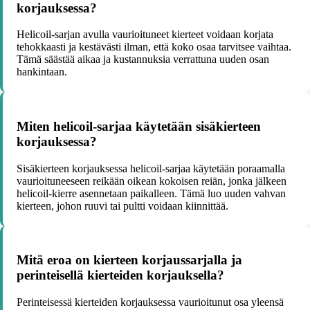
korjauksessa?
Helicoil-sarjan avulla vaurioituneet kierteet voidaan korjata
tehokkaasti ja kestävästi ilman, että koko osaa tarvitsee vaihtaa.
Tämä säästää aikaa ja kustannuksia verrattuna uuden osan
hankintaan.
Miten helicoil-sarjaa käytetään sisäkierteen
korjauksessa?
Sisäkierteen korjauksessa helicoil-sarjaa käytetään poraamalla
vaurioituneeseen reikään oikean kokoisen reiän, jonka jälkeen
helicoil-kierre asennetaan paikalleen. Tämä luo uuden vahvan
kierteen, johon ruuvi tai pultti voidaan kiinnittää.
Mitä eroa on kierteen korjaussarjalla ja
perinteisellä kierteiden korjauksella?
Perinteisessä kierteiden korjauksessa vaurioitunut osa yleensä