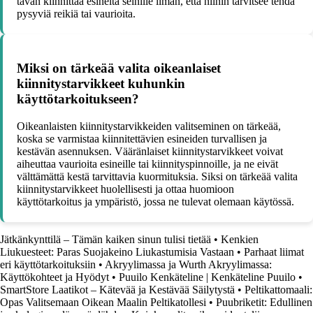
tavan kiinnittää esineitä seinille ilman, että niihin tarvitsee tehdä
pysyviä reikiä tai vaurioita.
Miksi on tärkeää valita oikeanlaiset
kiinnitystarvikkeet kuhunkin
käyttötarkoitukseen?
Oikeanlaisten kiinnitystarvikkeiden valitseminen on tärkeää,
koska se varmistaa kiinnitettävien esineiden turvallisen ja
kestävän asennuksen. Vääränlaiset kiinnitystarvikkeet voivat
aiheuttaa vaurioita esineille tai kiinnityspinnoille, ja ne eivät
välttämättä kestä tarvittavia kuormituksia. Siksi on tärkeää valita
kiinnitystarvikkeet huolellisesti ja ottaa huomioon
käyttötarkoitus ja ympäristö, jossa ne tulevat olemaan käytössä.
Jätkänkynttilä – Tämän kaiken sinun tulisi tietää
•
Kenkien
Liukuesteet: Paras Suojakeino Liukastumisia Vastaan
•
Parhaat liimat
eri käyttötarkoituksiin
•
Akryylimassa ja Wurth Akryylimassa:
Käyttökohteet ja Hyödyt
•
Puuilo Kenkäteline | Kenkäteline Puuilo
•
SmartStore Laatikot – Kätevää ja Kestävää Säilytystä
•
Peltikattomaali:
Opas Valitsemaan Oikean Maalin Peltikatollesi
•
Puubriketit: Edullinen