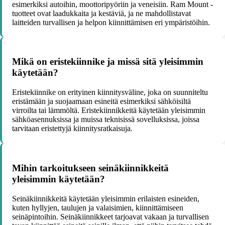
esimerkiksi autoihin, moottoripyöriin ja veneisiin. Ram Mount -
tuotteet ovat laadukkaita ja kestäviä, ja ne mahdollistavat
laitteiden turvallisen ja helpon kiinnittämisen eri ympäristöihin.
Mikä on eristekiinnike ja missä sitä yleisimmin
käytetään?
Eristekiinnike on erityinen kiinnitysväline, joka on suunniteltu
eristämään ja suojaamaan esineitä esimerkiksi sähköisiltä
virroilta tai lämmöltä. Eristekiinnikkeitä käytetään yleisimmin
sähköasennuksissa ja muissa teknisissä sovelluksissa, joissa
tarvitaan eristettyjä kiinnitysratkaisuja.
Mihin tarkoitukseen seinäkiinnikkeitä
yleisimmin käytetään?
Seinäkiinnikkeitä käytetään yleisimmin erilaisten esineiden,
kuten hyllyjen, taulujen ja valaisimien, kiinnittämiseen
seinäpintoihin. Seinäkiinnikkeet tarjoavat vakaan ja turvallisen