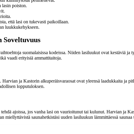
asin kiinnitysosat pehmenevät.
 lasin poiston.
it.
rioita.
sta, että lasi on tukevasti paikoillaan.
ukaan luukkukehykseen.
n Soveltuvuus
aihtoehtoja suomalaisissa kodeissa. Niiden lasiluukut ovat kestäviä ja t
kä vaadi erityisiä ammattitaitoja.
Harvian ja Kastorin alkuperäisvaraosat ovat yleensä laadukkaita ja pitkä
hdollisen lopputuloksen.
tehdä ajoissa, jos vanha lasi on vaurioitunut tai kulunut. Harvian ja Ka
 pian miellyttävistä saunahetkistäsi uuden lasiluukun lämmittäessä saunaa t