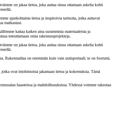
ämme on jakaa tietoa, joka auttaa sinua ottamaan askelia kohti
ennellä.
me ajankohtaista tietoa ja inspiroivia tarinoita, jotka auttavat
ua matkastasi.
sällömme kattaa kaiken aina uusimmista materiaaleista ja
t sinua toteuttamaan omia rakennusprojekteja.
ämme on jakaa tietoa, joka auttaa sinua ottamaan askelia kohti
ennellä.
a. Rakennatilaa on enemmän kuin vain uutisportaali; se on foorumi,
, jotka ovat intohimoisia jakamaan tietoa ja kokemuksia. Tämä
akennusalan haasteissa ja mahdollisuuksissa. Yhdessä voimme rakentaa