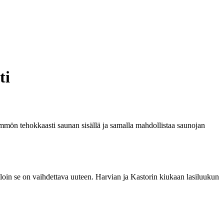
ti
mmön tehokkaasti saunan sisällä ja samalla mahdollistaa saunojan
illoin se on vaihdettava uuteen. Harvian ja Kastorin kiukaan lasiluukun