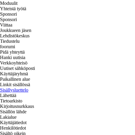
Moduulit
Yhteistä työtä
Sponsori
Sponsori
Viittaa
Joukkueen jäsen
Lehdistökeskus
Tiedustelu
foorumi
Pidä yhteyttä
Hanki uutisia
Verkkoyhteisö
Uutiset sähköposti
Käyttäjäryhmä
Paikallinen alue
Linkit sisällössä
Sisällysluettelo
Lähettää
Tietoarkisto
Kirjoitusnurkkaus
Sisällön lähde
Lakialue
Käyttäjätiedot
Henkilötiedot
Sisältö oikein