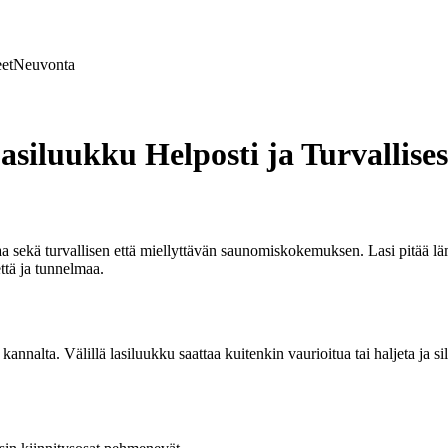
et
Neuvonta
iluukku Helposti ja Turvallises
a sekä turvallisen että miellyttävän saunomiskokemuksen. Lasi pitää lä
ttä ja tunnelmaa.
nnalta. Välillä lasiluukku saattaa kuitenkin vaurioitua tai haljeta ja s