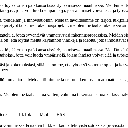
oi löytää oman paikkansa tässä dynaamisessa maailmassa. Meidän tehtäv
tojasi, jotta voit luoda ympäristöjä, joissa ihmiset voivat elää ja työsk
, trendeihin ja innovaatioihin. Meidän tavoitteemme on tarjota lukijoillem
jaustyöt tai suuret rakennusprojektit, me olemme täällä tukemassa sin
tatteluja, jotka syventävät ymmärrystäsi rakennusprosessista. Meidän si
na on, että löydät meiltä käytännön vinkkejä ja ideoita, jotka innostava
oi löytää oman paikkansa tässä dynaamisessa maailmassa. Meidän tehtäv
tojasi, jotta voit luoda ympäristöjä, joissa ihmiset voivat elää ja työsk
i ja kokemuksiasi, sillä uskomme, että yhdessä voimme oppia ja kasva
uneet.
ällöntuotantoon. Meidän tiimimme koostuu rakennusalan ammattilaisista
isi. Me olemme täällä sinua varten, valmiina tukemaan sinua kaikissa r
terest
TikTok
Mail
RSS
ja voimme saada näiden linkkien kautta tehdyistä ostoksista provisiota.