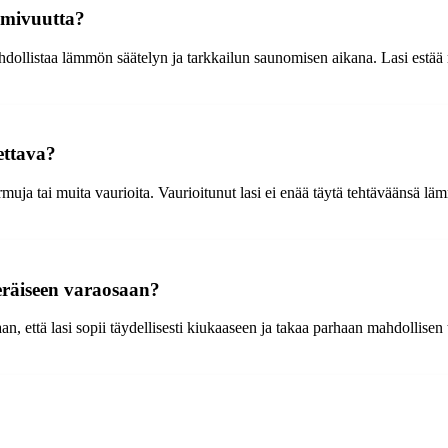
imivuutta?
ahdollistaa lämmön säätelyn ja tarkkailun saunomisen aikana. Lasi est
ettava?
uja tai muita vaurioita. Vaurioitunut lasi ei enää täytä tehtäväänsä lämm
eräiseen varaosaan?
n, että lasi sopii täydellisesti kiukaaseen ja takaa parhaan mahdollis