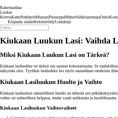
Rakennatilaa
Luokat
Kerros
Katto
Putkityöt
Muurari
Puuseppä
Mittari
Sähköasentaja
Onko
Kone
Kirjaudu sisään
Rekisteröidy
Uutiskirje
Kiukaan Luukun Lasi: Vaihda Las
Miksi Kiukaan Luukun Lasi on Tärkeä?
Kiukaan lasiluukku on tärkeä osa saunan kokonaisuutta. Se mahdollista
näkymän ulos. Tyylikäs lasiluukku luo myös saunatilaan modernia ilme
Kiukaan Lasiluukun Huolto ja Vaihto
Kiukaan lasiluukun säännöllinen huolto on tärkeää sen pitkäikäisyyden ka
vaihto on suhteellisen helppoa, mutta vaatii tarkkuutta ja huolellisuutta.
Kiukaan Lasiluukun Vaihtovaiheet