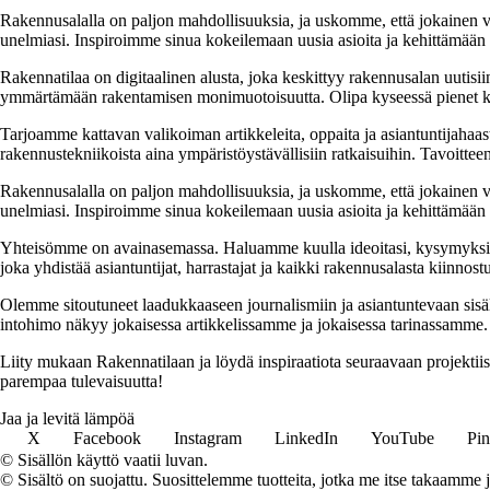
Rakennusalalla on paljon mahdollisuuksia, ja uskomme, että jokainen v
unelmiasi. Inspiroimme sinua kokeilemaan uusia asioita ja kehittämään tai
Rakennatilaa on digitaalinen alusta, joka keskittyy rakennusalan uutisiin
ymmärtämään rakentamisen monimuotoisuutta. Olipa kyseessä pienet kor
Tarjoamme kattavan valikoiman artikkeleita, oppaita ja asiantuntijahaas
rakennustekniikoista aina ympäristöystävällisiin ratkaisuihin. Tavoittee
Rakennusalalla on paljon mahdollisuuksia, ja uskomme, että jokainen v
unelmiasi. Inspiroimme sinua kokeilemaan uusia asioita ja kehittämään tai
Yhteisömme on avainasemassa. Haluamme kuulla ideoitasi, kysymyksiäs
joka yhdistää asiantuntijat, harrastajat ja kaikki rakennusalasta kiinnost
Olemme sitoutuneet laadukkaaseen journalismiin ja asiantuntevaan sis
intohimo näkyy jokaisessa artikkelissamme ja jokaisessa tarinassamme.
Liity mukaan Rakennatilaan ja löydä inspiraatiota seuraavaan projekti
parempaa tulevaisuutta!
Jaa ja levitä lämpöä
X
Facebook
Instagram
LinkedIn
YouTube
Pin
© Sisällön käyttö vaatii luvan.
© Sisältö on suojattu. Suosittelemme tuotteita, jotka me itse takaamme 