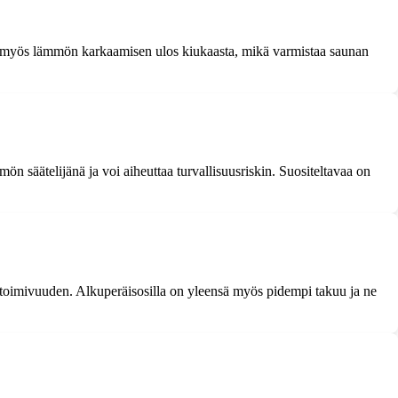
ää myös lämmön karkaamisen ulos kiukaasta, mikä varmistaa saunan
ön säätelijänä ja voi aiheuttaa turvallisuusriskin. Suositeltavaa on
en toimivuuden. Alkuperäisosilla on yleensä myös pidempi takuu ja ne