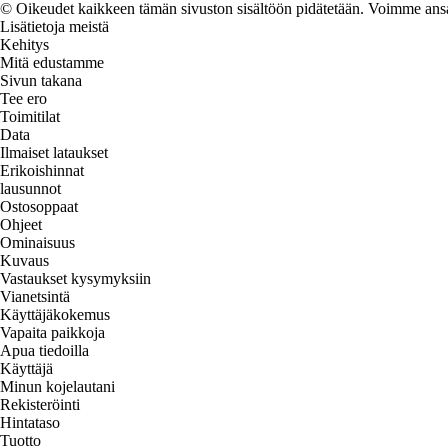
© Oikeudet kaikkeen tämän sivuston sisältöön pidätetään. Voimme ansait
Lisätietoja meistä
Kehitys
Mitä edustamme
Sivun takana
Tee ero
Toimitilat
Data
Ilmaiset lataukset
Erikoishinnat
lausunnot
Ostosoppaat
Ohjeet
Ominaisuus
Kuvaus
Vastaukset kysymyksiin
Vianetsintä
Käyttäjäkokemus
Vapaita paikkoja
Apua tiedoilla
Käyttäjä
Minun kojelautani
Rekisteröinti
Hintataso
Tuotto