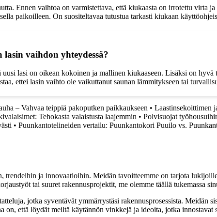
utta. Ennen vaihtoa on varmistettava, että kiukaasta on irrotettu virta j
ella paikoilleen. On suositeltavaa tutustua tarkasti kiukaan käyttöohjei
 lasin vaihdon yhteydessä?
si lasi on oikean kokoinen ja mallinen kiukaaseen. Lisäksi on hyvä tarkis
taa, ettei lasin vaihto ole vaikuttanut saunan lämmitykseen tai turvallis
auha – Vahvaa teippiä pakoputken paikkaukseen
•
Laastinsekoittimen j
valaisimet: Tehokasta valaistusta laajemmin
•
Polvisuojat työhousuihi
ästi
•
Puunkantotelineiden vertailu: Puunkantokori Puuilo vs. Puunkant
, trendeihin ja innovaatioihin. Meidän tavoitteemme on tarjota lukijoillem
jaustyöt tai suuret rakennusprojektit, me olemme täällä tukemassa sin
tatteluja, jotka syventävät ymmärrystäsi rakennusprosessista. Meidän si
na on, että löydät meiltä käytännön vinkkejä ja ideoita, jotka innostava