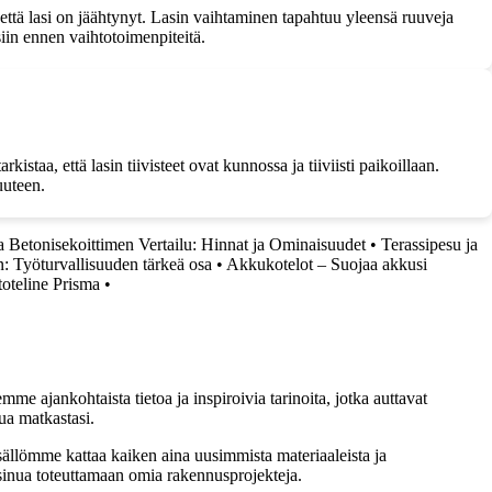
a että lasi on jäähtynyt. Lasin vaihtaminen tapahtuu yleensä ruuveja
siin ennen vaihtotoimenpiteitä.
taa, että lasin tiivisteet ovat kunnossa ja tiiviisti paikoillaan.
uuteen.
a Betonisekoittimen Vertailu: Hinnat ja Ominaisuudet
•
Terassipesu ja
n: Työturvallisuuden tärkeä osa
•
Akkukotelot – Suojaa akkusi
oteline Prisma
•
me ajankohtaista tietoa ja inspiroivia tarinoita, jotka auttavat
ua matkastasi.
sällömme kattaa kaiken aina uusimmista materiaaleista ja
t sinua toteuttamaan omia rakennusprojekteja.