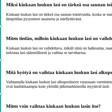
Miksi kiukaan luukun lasi on tärkeä osa saunan to
Kiukaan luukun lasi on tärkeä osa saunan toimivuutta, koska se m
lämpötilan pysymisen tasaisena ja miellyttävänä.
Miten tiedän, milloin kiukaan luukun lasi on vaihd
Kiukaan luukun lasi on vaihdettava, mikäli siinä on halkeamia, naarm
tarkistaa lasi säännöllisesti ja vaihtaa se tarvittaessa.
Mitä hyötyä on vaihtaa kiukaan luukun lasi alkup
Vaihtamalla kiukaan luukun lasi alkuperäiseen varaosaan varmistetaa
ovat laadukkaampia kuin yleisillä jälkimarkkinoilla myytävät lasit.
Miten voin vaihtaa kiukaan luukun lasin itse?