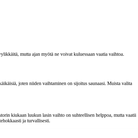
yylikkäitä, mutta ajan myötä ne voivat kuluessaan vaatia vaihtoa.
ikäisiä, joten niiden vaihtaminen on sijoitus saunaasi. Muista valita
storin kiukaan luukun lasin vaihto on suhteellisen helppoa, mutta vaatii
ehokkaasti ja turvallisesti.