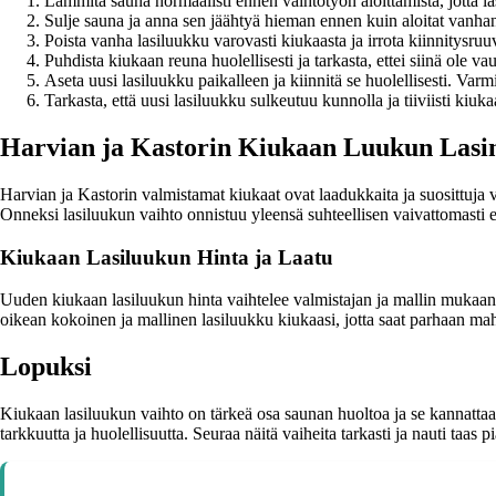
Lämmitä sauna normaalisti ennen vaihtotyön aloittamista, jotta l
Sulje sauna ja anna sen jäähtyä hieman ennen kuin aloitat vanhan
Poista vanha lasiluukku varovasti kiukaasta ja irrota kiinnitysruuv
Puhdista kiukaan reuna huolellisesti ja tarkasta, ettei siinä ole vau
Aseta uusi lasiluukku paikalleen ja kiinnitä se huolellisesti. Varmi
Tarkasta, että uusi lasiluukku sulkeutuu kunnolla ja tiiviisti ki
Harvian ja Kastorin Kiukaan Luukun Lasi
Harvian ja Kastorin valmistamat kiukaat ovat laadukkaita ja suosittuja v
Onneksi lasiluukun vaihto onnistuu yleensä suhteellisen vaivattomasti ei
Kiukaan Lasiluukun Hinta ja Laatu
Uuden kiukaan lasiluukun hinta vaihtelee valmistajan ja mallin mukaan. 
oikean kokoinen ja mallinen lasiluukku kiukaasi, jotta saat parhaan ma
Lopuksi
Kiukaan lasiluukun vaihto on tärkeä osa saunan huoltoa ja se kannattaa 
tarkkuutta ja huolellisuutta. Seuraa näitä vaiheita tarkasti ja nauti taas