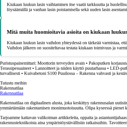
Kiukaan luukun lasin vaihtaminen itse vaatii tarkkuutta ja huolellisu
löysäämällä ja vanhan lasin poistamisella sekä uuden lasin asentamis
Mitä muita huomioitavia asioita on kiukaan luukun
Kiukaan luukun lasin vaihdon yhteydessä on tärkeää varmistaa, että uu
Vaihdon jälkeen on suositeltavaa testata kiukaan toimivuus ja varmis
Puristuspainemittari: Moottorin terveyden avain
•
Pakoputken korjausn
Terassipesuaineet
•
Lannoitteet ja niiden käyttö puutarhassa
•
LED-putki
turvallisesti
•
Kuivabetoni S100 Puuilossa – Rakenna vahvasti ja kestäv
Tutustu meihin
Rakennatilaa
Rakennatilaa
Rakennatilaa on digitaalinen alusta, joka keskittyy rakennusalan uutisiin
ymmärtämään rakentamisen monimuotoisuutta. Olipa kyseessä pienet kor
Tarjoamme kattavan valikoiman artikkeleita, oppaita ja asiantuntijahaas
rakennustekniikoista aina ympäristöystävällisiin ratkaisuihin. Tavoittee