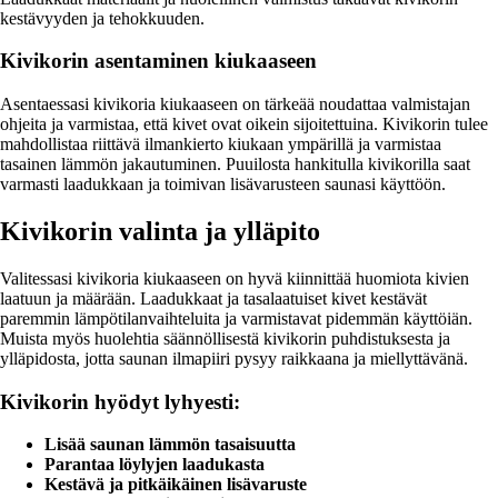
kestävyyden ja tehokkuuden.
Kivikorin asentaminen kiukaaseen
Asentaessasi kivikoria kiukaaseen on tärkeää noudattaa valmistajan
ohjeita ja varmistaa, että kivet ovat oikein sijoitettuina. Kivikorin tulee
mahdollistaa riittävä ilmankierto kiukaan ympärillä ja varmistaa
tasainen lämmön jakautuminen. Puuilosta hankitulla kivikorilla saat
varmasti laadukkaan ja toimivan lisävarusteen saunasi käyttöön.
Kivikorin valinta ja ylläpito
Valitessasi kivikoria kiukaaseen on hyvä kiinnittää huomiota kivien
laatuun ja määrään. Laadukkaat ja tasalaatuiset kivet kestävät
paremmin lämpötilanvaihteluita ja varmistavat pidemmän käyttöiän.
Muista myös huolehtia säännöllisestä kivikorin puhdistuksesta ja
ylläpidosta, jotta saunan ilmapiiri pysyy raikkaana ja miellyttävänä.
Kivikorin hyödyt lyhyesti:
Lisää saunan lämmön tasaisuutta
Parantaa löylyjen laadukasta
Kestävä ja pitkäikäinen lisävaruste