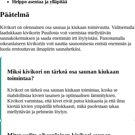
Helppo asentaa ja ylläpitää
Päätelmä
Kivikori on olennainen osa saunaa ja kiukaan toimivuutta. Valitsemalla
laadukkaan kivikorin Puuilosta voit varmistaa miellyttävän
saunakokemuksen ja saada enemmän irti löylyistäsi. Panostamalla
oikeanlaiseen kivikoriin voit nauttia saunomisesta entistä enemmän ja
luoda rentouttavan ilmapiirin saunahetkiisi.
Miksi kivikori on tärkeä osa saunan kiukaan
toimintaa?
Kivikori on tärkeä osa saunan kiukaan toimintaa, koska se
mahdollistaa kivien tasaisen ja optimaalisen lämmityksen.
Kivikori varmistaa, että kivet eivät putoa kiukaasta ja että ilma
kiertää kivien ympärillä tehokkaasti, mikä puolestaan takaa
miellyttävän ja pehmeän löylyn.