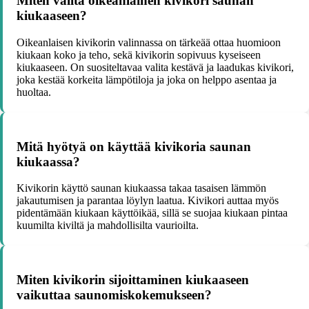
Miten valita oikeanlainen kivikori saunan
kiukaaseen?
Oikeanlaisen kivikorin valinnassa on tärkeää ottaa huomioon
kiukaan koko ja teho, sekä kivikorin sopivuus kyseiseen
kiukaaseen. On suositeltavaa valita kestävä ja laadukas kivikori,
joka kestää korkeita lämpötiloja ja joka on helppo asentaa ja
huoltaa.
Mitä hyötyä on käyttää kivikoria saunan
kiukaassa?
Kivikorin käyttö saunan kiukaassa takaa tasaisen lämmön
jakautumisen ja parantaa löylyn laatua. Kivikori auttaa myös
pidentämään kiukaan käyttöikää, sillä se suojaa kiukaan pintaa
kuumilta kiviltä ja mahdollisilta vaurioilta.
Miten kivikorin sijoittaminen kiukaaseen
vaikuttaa saunomiskokemukseen?