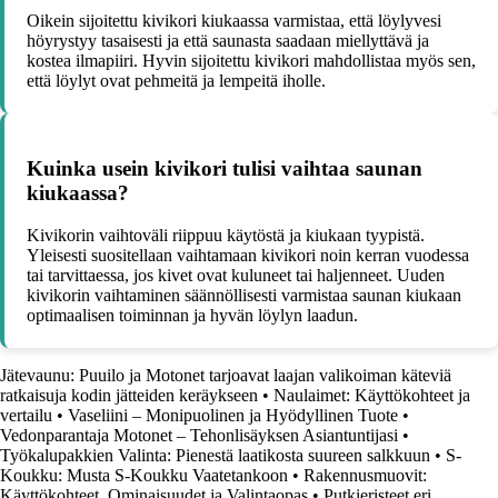
Oikein sijoitettu kivikori kiukaassa varmistaa, että löylyvesi
höyrystyy tasaisesti ja että saunasta saadaan miellyttävä ja
kostea ilmapiiri. Hyvin sijoitettu kivikori mahdollistaa myös sen,
että löylyt ovat pehmeitä ja lempeitä iholle.
Kuinka usein kivikori tulisi vaihtaa saunan
kiukaassa?
Kivikorin vaihtoväli riippuu käytöstä ja kiukaan tyypistä.
Yleisesti suositellaan vaihtamaan kivikori noin kerran vuodessa
tai tarvittaessa, jos kivet ovat kuluneet tai haljenneet. Uuden
kivikorin vaihtaminen säännöllisesti varmistaa saunan kiukaan
optimaalisen toiminnan ja hyvän löylyn laadun.
Jätevaunu: Puuilo ja Motonet tarjoavat laajan valikoiman käteviä
ratkaisuja kodin jätteiden keräykseen
•
Naulaimet: Käyttökohteet ja
vertailu
•
Vaseliini – Monipuolinen ja Hyödyllinen Tuote
•
Vedonparantaja Motonet – Tehonlisäyksen Asiantuntijasi
•
Työkalupakkien Valinta: Pienestä laatikosta suureen salkkuun
•
S-
Koukku: Musta S-Koukku Vaatetankoon
•
Rakennusmuovit:
Käyttökohteet, Ominaisuudet ja Valintaopas
•
Putkieristeet eri