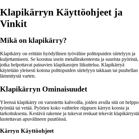
Klapikärryn Käyttöohjeet ja
Vinkit
Mikä on klapikärry?
Klapikärry on erittäin hyödyllinen työväline polttopuiden siirtelyyn ja
kuljettamiseen. Se koostuu usein metallirakenteesta ja suurista pyöristä,
jotka helpottavat painavien klapikasojen liikuttelua. Klapikärryä
käytetään yleisesti kotona polttopuiden siirtelyyn takkaan tai puuhellan
lämmitystä varten.
Klapikärryn Ominaisuudet
Yleensä klapikärry on varustettu kahvoilla, joiden avulla sitä on helppo
työntää tai vetää. Pyörien koko vaihtelee riippuen kärryn koosta ja
tarkoituksesta. Kestävä rakenne ja tukevat renkaat tekevät klapikärrystä
luotettavan apuvälineen puutöissä.
Kärryn Käyttöohjeet