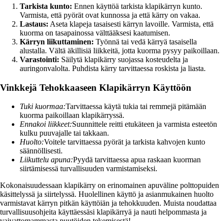
Tarkista kunto:
Ennen käyttöä tarkista klapikärryn kunto.
Varmista, että pyörät ovat kunnossa ja että kärry on vakaa.
Lastaus:
Aseta klapeja tasaisesti kärryn lavoille. Varmista, että
kuorma on tasapainossa välttääksesi kaatumisen.
Kärryn liikuttaminen:
Työnnä tai vedä kärryä tasaisella
alustalla. Vältä äkillisiä liikkeitä, jotta kuorma pysyy paikoillaan.
Varastointi:
Säilytä klapikärry suojassa kosteudelta ja
auringonvalolta. Puhdista kärry tarvittaessa roskista ja liasta.
Vinkkejä Tehokkaaseen Klapikärryn Käyttöön
Tuki kuormaa:
Tarvittaessa käytä tukia tai remmejä pitämään
kuorma paikoillaan klapikärryssä.
Ennakoi liikkeet:
Suunnittele reitti etukäteen ja varmista esteetön
kulku puuvajalle tai takkaan.
Huolto:
Voitele tarvittaessa pyörät ja tarkista kahvojen kunto
säännöllisesti.
Liikuttelu apuna:
Pyydä tarvittaessa apua raskaan kuorman
siirtämisessä turvallisuuden varmistamiseksi.
Kokonaisuudessaan klapikärry on erinomainen apuväline polttopuiden
käsittelyssä ja siirtelyssä. Huolellinen käyttö ja asianmukainen huolto
varmistavat kärryn pitkän käyttöiän ja tehokkuuden. Muista noudattaa
turvallisuusohjeita käyttäessäsi klapikärryä ja nauti helpommasta ja
vaivattomammasta puutöiden tekemisestä!