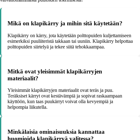
Mikä on klapikärry ja mihin sitä käytetään?
Klapikärry on kärry, jota käytetään polttopuiden kuljettamiseen
esimerkiksi puuliiteristä takkaan tai uuniin. Klapikärry helpottaa
polttopuiden siirtelyä ja tekee siitä tehokkaampaa.
Mitkä ovat yleisimmät klapikärryjen
materiaalit?
Yleisimmät klapikärryjen materiaalit ovat teräs ja puu.
Teräksiset kärryt ovat kestävämpiä ja sopivat raskaampaan
käyttöön, kun taas puukärryt voivat olla kevyempiä ja
helpompia liikutella.
Minkälaisia ominaisuuksia kannattaa
huomioida klapikärryä valitessa?