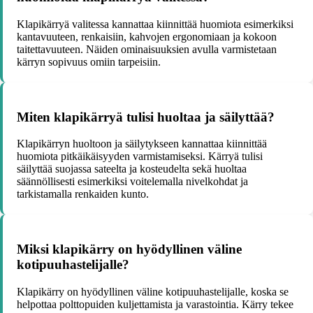
Klapikärryä valitessa kannattaa kiinnittää huomiota esimerkiksi
kantavuuteen, renkaisiin, kahvojen ergonomiaan ja kokoon
taitettavuuteen. Näiden ominaisuuksien avulla varmistetaan
kärryn sopivuus omiin tarpeisiin.
Miten klapikärryä tulisi huoltaa ja säilyttää?
Klapikärryn huoltoon ja säilytykseen kannattaa kiinnittää
huomiota pitkäikäisyyden varmistamiseksi. Kärryä tulisi
säilyttää suojassa sateelta ja kosteudelta sekä huoltaa
säännöllisesti esimerkiksi voitelemalla nivelkohdat ja
tarkistamalla renkaiden kunto.
Miksi klapikärry on hyödyllinen väline
kotipuuhastelijalle?
Klapikärry on hyödyllinen väline kotipuuhastelijalle, koska se
helpottaa polttopuiden kuljettamista ja varastointia. Kärry tekee