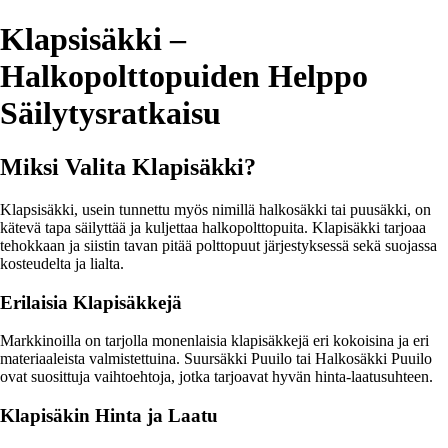
Klapsisäkki –
Halkopolttopuiden Helppo
Säilytysratkaisu
Miksi Valita Klapisäkki?
Klapsisäkki, usein tunnettu myös nimillä halkosäkki tai puusäkki, on
kätevä tapa säilyttää ja kuljettaa halkopolttopuita. Klapisäkki tarjoaa
tehokkaan ja siistin tavan pitää polttopuut järjestyksessä sekä suojassa
kosteudelta ja lialta.
Erilaisia Klapisäkkejä
Markkinoilla on tarjolla monenlaisia klapisäkkejä eri kokoisina ja eri
materiaaleista valmistettuina. Suursäkki Puuilo tai Halkosäkki Puuilo
ovat suosittuja vaihtoehtoja, jotka tarjoavat hyvän hinta-laatusuhteen.
Klapisäkin Hinta ja Laatu