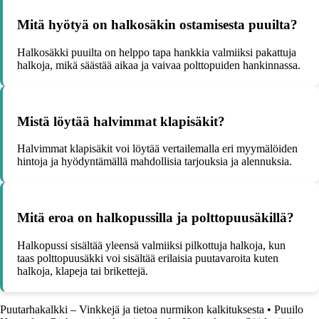
Mitä hyötyä on halkosäkin ostamisesta puuilta?
Halkosäkki puuilta on helppo tapa hankkia valmiiksi pakattuja
halkoja, mikä säästää aikaa ja vaivaa polttopuiden hankinnassa.
Mistä löytää halvimmat klapisäkit?
Halvimmat klapisäkit voi löytää vertailemalla eri myymälöiden
hintoja ja hyödyntämällä mahdollisia tarjouksia ja alennuksia.
Mitä eroa on halkopussilla ja polttopuusäkillä?
Halkopussi sisältää yleensä valmiiksi pilkottuja halkoja, kun
taas polttopuusäkki voi sisältää erilaisia puutavaroita kuten
halkoja, klapeja tai brikettejä.
Puutarhakalkki – Vinkkejä ja tietoa nurmikon kalkituksesta
•
Puuilo