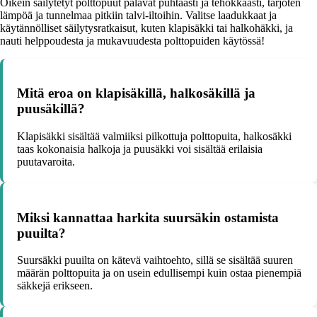
Oikein säilytetyt polttopuut palavat puhtaasti ja tehokkaasti, tarjoten
lämpöä ja tunnelmaa pitkiin talvi-iltoihin. Valitse laadukkaat ja
käytännölliset säilytysratkaisut, kuten klapisäkki tai halkohäkki, ja
nauti helppoudesta ja mukavuudesta polttopuiden käytössä!
Mitä eroa on klapisäkillä, halkosäkillä ja
puusäkillä?
Klapisäkki sisältää valmiiksi pilkottuja polttopuita, halkosäkki
taas kokonaisia halkoja ja puusäkki voi sisältää erilaisia
puutavaroita.
Miksi kannattaa harkita suursäkin ostamista
puuilta?
Suursäkki puuilta on kätevä vaihtoehto, sillä se sisältää suuren
määrän polttopuita ja on usein edullisempi kuin ostaa pienempiä
säkkejä erikseen.