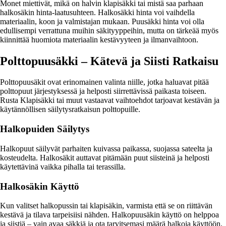
Monet miettivät, mikä on halvin klapisäkki tai mistä saa parhaan
halkosäkin hinta-laatusuhteen. Halkosäkki hinta voi vaihdella
materiaalin, koon ja valmistajan mukaan. Puusäkki hinta voi olla
edullisempi verrattuna muihin säkityyppeihin, mutta on tärkeää myös
kiinnittää huomiota materiaalin kestävyyteen ja ilmanvaihtoon.
Polttopuusäkki – Kätevä ja Siisti Ratkaisu
Polttopuusäkit ovat erinomainen valinta niille, jotka haluavat pitää
polttopuut järjestyksessä ja helposti siirrettävissä paikasta toiseen.
Rusta Klapisäkki tai muut vastaavat vaihtoehdot tarjoavat kestävän ja
käytännöllisen säilytysratkaisun polttopuille.
Halkopuiden Säilytys
Halkopuut säilyvät parhaiten kuivassa paikassa, suojassa sateelta ja
kosteudelta. Halkosäkit auttavat pitämään puut siisteinä ja helposti
käytettävinä vaikka pihalla tai terassilla.
Halkosäkin Käyttö
Kun valitset halkopussin tai klapisäkin, varmista että se on riittävän
kestävä ja tilava tarpeisiisi nähden. Halkopuusäkin käyttö on helppoa
ja siistiä – vain avaa säkkiä ja ota tarvitsemasi määrä halkoja käyttöön.