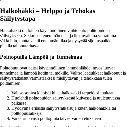
Halkohäkki – Helppo ja Tehokas
Säilytystapa
Halkohäkki on toinen käytännöllinen vaihtoehto polttopuiden
säilytykseen. Se tarjoaa enemmän tilaa ja ilmanvaihtoa verrattuna
säkkeihin, mutta vaatii enemmän tilaa ja pysyvää sijoituspaikkaa
pihalla tai puutarhassa.
Polttopuilla Lämpöä ja Tunnelmaa
Polttopuut ovat paitsi käytännöllinen lämmönlähde, myös luovat
tunnelmaa ja lämpöä kotiin tai mökille. Valitse laadukkaat halkopuut ja
säilytysratkaisut varmistaaksesi miellyttävän ja tehokkaan tulen
polttamisen.
Valitse sopiva klapisäkki tai halkosäkki tarpeidesi mukaan
Huolehdi polttopuiden säilytyksestä kuivassa ja tuulettuvassa
paikassa
Hyödynnä erilaisia säilytysratkaisuja kuten halkohäkkiä tai
polttopuusäkkejä
Varaa riittävästi polttopuita talvea varten etukäteen