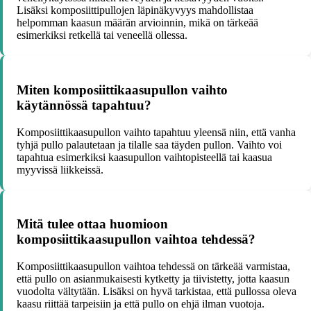
Lisäksi komposiittipullojen läpinäkyvyys mahdollistaa
helpomman kaasun määrän arvioinnin, mikä on tärkeää
esimerkiksi retkellä tai veneellä ollessa.
Miten komposiittikaasupullon vaihto
käytännössä tapahtuu?
Komposiittikaasupullon vaihto tapahtuu yleensä niin, että vanha
tyhjä pullo palautetaan ja tilalle saa täyden pullon. Vaihto voi
tapahtua esimerkiksi kaasupullon vaihtopisteellä tai kaasua
myyvissä liikkeissä.
Mitä tulee ottaa huomioon
komposiittikaasupullon vaihtoa tehdessä?
Komposiittikaasupullon vaihtoa tehdessä on tärkeää varmistaa,
että pullo on asianmukaisesti kytketty ja tiivistetty, jotta kaasun
vuodolta vältytään. Lisäksi on hyvä tarkistaa, että pullossa oleva
kaasu riittää tarpeisiin ja että pullo on ehjä ilman vuotoja.