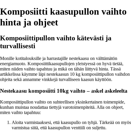
Komposiitti kaasupullon vaihto
hinta ja ohjeet
Komposiittipullon vaihto kätevästi ja
turvallisesti
Monille kotitalouksille ja harrastajille nestekaasu on välttämätön
energiamuoto. Komposiittikaasupullojen yleistyessä on hyvä tietää,
miten niiden vaihto tapahtuu ja mikä on tähän liittyvä hinta. Tässä
artikkelissa käymme läpi nestekaasun 10 kg komposiittipullon vaihdon
ohjeita sekä annamme vinkkejä turvalliseen kaasun käyttöön.
Nestekaasu komposiitti 10kg vaihto – askel askeleelta
Komposiittipullon vaihto on suhteellisen yksinkertainen toimenpide,
kunhan muistaa noudattaa tiettyjä varotoimenpiteitä. Alla on ohjeet,
miten vaihto tapahtuu:
Aloita varmistaaksesi, että kaasupullo on tyhjä. Tärkeää on myös
varmistua siitä, että kaasupullon venttiili on suljettu.