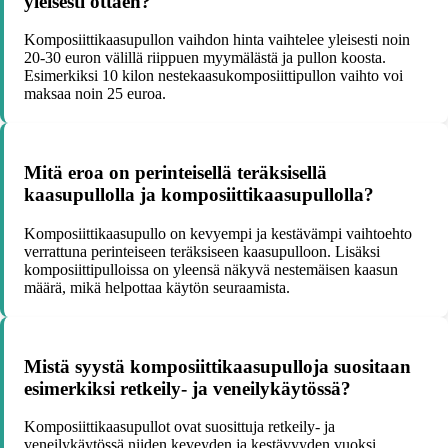
yleisesti ottaen?
Komposiittikaasupullon vaihdon hinta vaihtelee yleisesti noin
20-30 euron välillä riippuen myymälästä ja pullon koosta.
Esimerkiksi 10 kilon nestekaasukomposiittipullon vaihto voi
maksaa noin 25 euroa.
Mitä eroa on perinteisellä teräksisellä
kaasupullolla ja komposiittikaasupullolla?
Komposiittikaasupullo on kevyempi ja kestävämpi vaihtoehto
verrattuna perinteiseen teräksiseen kaasupulloon. Lisäksi
komposiittipulloissa on yleensä näkyvä nestemäisen kaasun
määrä, mikä helpottaa käytön seuraamista.
Mistä syystä komposiittikaasupulloja suositaan
esimerkiksi retkeily- ja veneilykäytössä?
Komposiittikaasupullot ovat suosittuja retkeily- ja
veneilykäytössä niiden keveyden ja kestävyyden vuoksi.