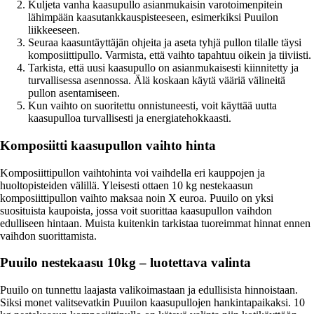
Kuljeta vanha kaasupullo asianmukaisin varotoimenpitein
lähimpään kaasutankkauspisteeseen, esimerkiksi Puuilon
liikkeeseen.
Seuraa kaasuntäyttäjän ohjeita ja aseta tyhjä pullon tilalle täysi
komposiittipullo. Varmista, että vaihto tapahtuu oikein ja tiiviisti.
Tarkista, että uusi kaasupullo on asianmukaisesti kiinnitetty ja
turvallisessa asennossa. Älä koskaan käytä vääriä välineitä
pullon asentamiseen.
Kun vaihto on suoritettu onnistuneesti, voit käyttää uutta
kaasupulloa turvallisesti ja energiatehokkaasti.
Komposiitti kaasupullon vaihto hinta
Komposiittipullon vaihtohinta voi vaihdella eri kauppojen ja
huoltopisteiden välillä. Yleisesti ottaen 10 kg nestekaasun
komposiittipullon vaihto maksaa noin X euroa. Puuilo on yksi
suosituista kaupoista, jossa voit suorittaa kaasupullon vaihdon
edulliseen hintaan. Muista kuitenkin tarkistaa tuoreimmat hinnat ennen
vaihdon suorittamista.
Puuilo nestekaasu 10kg – luotettava valinta
Puuilo on tunnettu laajasta valikoimastaan ja edullisista hinnoistaan.
Siksi monet valitsevatkin Puuilon kaasupullojen hankintapaikaksi. 10