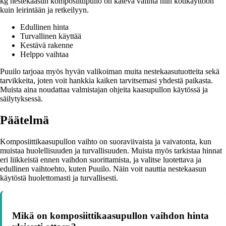
kg nestekaasun komposiittipullo on kätevä valinta niin kotikäyttöön
kuin leirintään ja retkeilyyn.
Edullinen hinta
Turvallinen käyttää
Kestävä rakenne
Helppo vaihtaa
Puuilo tarjoaa myös hyvän valikoiman muita nestekaasutuotteita sekä
tarvikkeita, joten voit hankkia kaiken tarvitsemasi yhdestä paikasta.
Muista aina noudattaa valmistajan ohjeita kaasupullon käytössä ja
säilytyksessä.
Päätelmä
Komposiittikaasupullon vaihto on suoraviivaista ja vaivatonta, kun
muistaa huolellisuuden ja turvallisuuden. Muista myös tarkistaa hinnat
eri liikkeistä ennen vaihdon suorittamista, ja valitse luotettava ja
edullinen vaihtoehto, kuten Puuilo. Näin voit nauttia nestekaasun
käytöstä huolettomasti ja turvallisesti.
Mikä on komposiittikaasupullon vaihdon hinta