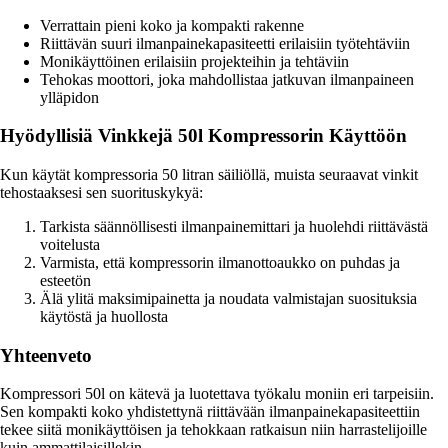
Verrattain pieni koko ja kompakti rakenne
Riittävän suuri ilmanpainekapasiteetti erilaisiin työtehtäviin
Monikäyttöinen erilaisiin projekteihin ja tehtäviin
Tehokas moottori, joka mahdollistaa jatkuvan ilmanpaineen
ylläpidon
Hyödyllisiä Vinkkejä 50l Kompressorin Käyttöön
Kun käytät kompressoria 50 litran säiliöllä, muista seuraavat vinkit
tehostaaksesi sen suorituskykyä:
Tarkista säännöllisesti ilmanpainemittari ja huolehdi riittävästä
voitelusta
Varmista, että kompressorin ilmanottoaukko on puhdas ja
esteetön
Älä ylitä maksimipainetta ja noudata valmistajan suosituksia
käytöstä ja huollosta
Yhteenveto
Kompressori 50l on kätevä ja luotettava työkalu moniin eri tarpeisiin.
Sen kompakti koko yhdistettynä riittävään ilmanpainekapasiteettiin
tekee siitä monikäyttöisen ja tehokkaan ratkaisun niin harrastelijoille
kuin ammattilaisillekin.