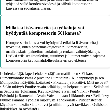
tyhjennä säiliö kondenssivedestä ja säilytä kompressoria
kuivassa ja suojatussa tilassa.
Millaisia lisävarusteita ja työkaluja voi
hyödyntää kompressorin 50l kanssa?
Kompressorin kanssa voi hyödyntää erilaisia lisävarusteita ja
työkaluja, kuten paineilmakäyttöisiä ruuvimeisseleitä,
maaliruiskuja, paineilmanaulaimia ja renkaanvaihtotyökaluja.
Lisäksi erilaiset ilmanletkut, suuttimet ja liittimet voivat laajentaa
kompressorin käyttömahdollisuuksia eri projekteissa.
Lehdenkerääjä: Jape Lehdenkerääjä ammattilainen
•
Fiskars
Lumentyönnin: Paras Apuväline Lumitöihin
•
Kiinanpuuöljy ja sen
Monipuoliset Käyttötarkoitukset
•
Fiksatiivi ja Fixatiivi: Mitä ne ovat?
•
Selän tukivyö Puuilo: Avain selkäkipujen helpottamiseen
•
Sellofaani
ja Sellofaani Tokmanni: Käyttökohteet ja Parhaat Vinkit
•
Puuilo
Polvituki ja Rannetuki: Avain Vaivattomaan Liikkumiseen
•
Reikälevy
Puuilo: Paranna Työtilasi Järjestystä Tehokkaasti
•
Putkieristeet eri
käyttötarkoituksiin
•
Liukuovet ja niihin liittyvät tarvikkeet: Ovikiskot,
liukukiskot, ja pyörästöt
•