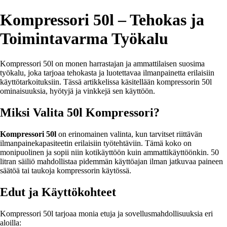
Kompressori 50l – Tehokas ja
Toimintavarma Työkalu
Kompressori 50l on monen harrastajan ja ammattilaisen suosima
työkalu, joka tarjoaa tehokasta ja luotettavaa ilmanpainetta erilaisiin
käyttötarkoituksiin. Tässä artikkelissa käsitellään kompressorin 50l
ominaisuuksia, hyötyjä ja vinkkejä sen käyttöön.
Miksi Valita 50l Kompressori?
Kompressori 50l
on erinomainen valinta, kun tarvitset riittävän
ilmanpainekapasiteetin erilaisiin työtehtäviin. Tämä koko on
monipuolinen ja sopii niin kotikäyttöön kuin ammattikäyttöönkin. 50
litran säiliö mahdollistaa pidemmän käyttöajan ilman jatkuvaa paineen
säätöä tai taukoja kompressorin käytössä.
Edut ja Käyttökohteet
Kompressori 50l tarjoaa monia etuja ja sovellusmahdollisuuksia eri
aloilla: