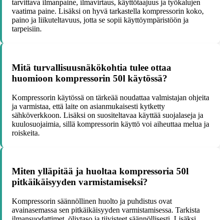
tarvittava ilmanpaine, ilmavirtaus, käyttötaajuus ja työkalujen
vaatima paine. Lisäksi on hyvä tarkastella kompressorin koko,
paino ja liikuteltavuus, jotta se sopii käyttöympäristöön ja
tarpeisiin.
Mitä turvallisuusnäkökohtia tulee ottaa
huomioon kompressorin 50l käytössä?
Kompressorin käytössä on tärkeää noudattaa valmistajan ohjeita
ja varmistaa, että laite on asianmukaisesti kytketty
sähköverkkoon. Lisäksi on suositeltavaa käyttää suojalaseja ja
kuulosuojaimia, sillä kompressorin käyttö voi aiheuttaa melua ja
roiskeita.
Miten ylläpitää ja huoltaa kompressoria 50l
pitkäikäisyyden varmistamiseksi?
Kompressorin säännöllinen huolto ja puhdistus ovat
avainasemassa sen pitkäikäisyyden varmistamisessa. Tarkista
ilmansuodattimet, öljytaso ja tiivisteet säännöllisesti. Lisäksi