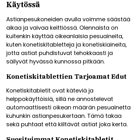
Käytössä
Astianpesukoneiden avulla voimme säästää
aikaa ja vaivaa keittiössä. Olennaista on
kuitenkin käyttää oikeanlaisia pesuaineita,
kuten konetiskitabletteja ja konetiskiaineita,
jotta astiat puhdistuvat tehokkaasti ja
säilyvät hyvässä kunnossa pitkään.
Konetiskitablettien Tarjoamat Edut
Konetiskitabletit ovat käteviä ja
helppokäyttöisiä, sillä ne annostelevat
automaattisesti oikean määrän pesuainetta
kuhunkin astianpesukertaan. Tämä takaa
sekä puhtaat että kiiltävät astiat joka kerta.
Suosituimmat Konetiskitabletit