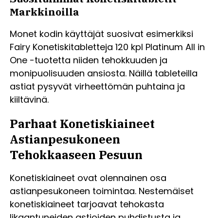
Markkinoilla
Monet kodin käyttäjät suosivat esimerkiksi
Fairy Konetiskitabletteja 120 kpl Platinum All in
One -tuotetta niiden tehokkuuden ja
monipuolisuuden ansiosta. Näillä tableteilla
astiat pysyvät virheettömän puhtaina ja
kiiltävinä.
Parhaat Konetiskiaineet
Astianpesukoneen
Tehokkaaseen Pesuun
Konetiskiaineet ovat olennainen osa
astianpesukoneen toimintaa. Nestemäiset
konetiskiaineet tarjoavat tehokasta
likaantuneiden astioiden puhdistusta ja