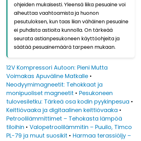
ohjeiden mukaisesti. Yleensä liika pesuaine voi
aiheuttaa vaahtoamista ja huonon
pesutuloksen, kun taas liian vähäinen pesuaine
ei puhdista astioita kunnolla. On tärkeää
seurata astianpesukoneen käyttöohjeita ja
säätää pesuainemäärä tarpeen mukaan.
12V Kompressori Autoon: Pieni Mutta
Voimakas Apuväline Matkalle
•
Neodyymimagneetit: Tehokkaat ja
monipuoliset magneetit
•
Pesukoneen
tulovesiletku: Tärkeä osa kodin pyykinpesua
•
Keittiövaaka ja digitaalinen keittiövaaka
•
Petroolilämmittimet – Tehokasta lämpöä
tiloihin
•
Valopetroolilämmitin – Puuilo, Timco
PL-79 ja muut suosikit
•
Harmaa terassiöljy –