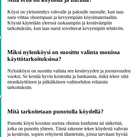
Köysi on yleisnimitys vahvalle ja paksulle nuoralle, kun taas
naru viittaa ohuempaan ja kevyempään köysimateriaaliin.
Köysiä käytetään yleensä raskaampiin ja kestävämpiin
tarkoituksiin, kun taas narut soveltuvat kevyempiin tehtäviin.
Miksi nylonköysi on suosittu valinta monissa
käyttötarkoituksissa?
Nylonköysi on suosittu valinta sen kestävyyden ja joustavuuden
vuoksi. Se kestää hyvin kosteutta ja hankausta, mikä tekee siitä
monikäyttöisen ja pitkäikäisen vaihtoehdon erilaisiin
tarkoituksiin.
Mitä tarkoitetaan punotulla köydellä?
Punottu köysi koostuu useista ohuista kuiduista tai säikeistä,
jotka on punottu yhteen. Tämä rakenne tekee köydestä vahvan
ja kestävän, sopien erityisesti tilanteisiin, joissa tarvitaan hyvää