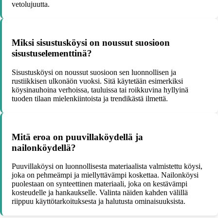
vetolujuutta.
Miksi sisustusköysi on noussut suosioon
sisustuselementtinä?
Sisustusköysi on noussut suosioon sen luonnollisen ja
rustiikkisen ulkonäön vuoksi. Sitä käytetään esimerkiksi
köysinauhoina verhoissa, tauluissa tai roikkuvina hyllyinä
tuoden tilaan mielenkiintoista ja trendikästä ilmettä.
Mitä eroa on puuvillaköydellä ja
nailonköydellä?
Puuvillaköysi on luonnollisesta materiaalista valmistettu köysi,
joka on pehmeämpi ja miellyttävämpi koskettaa. Nailonköysi
puolestaan on synteettinen materiaali, joka on kestävämpi
kosteudelle ja hankaukselle. Valinta näiden kahden välillä
riippuu käyttötarkoituksesta ja halutusta ominaisuuksista.