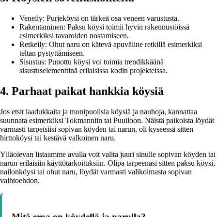
Veneily: Purjeköysi on tärkeä osa veneen varustusta.
Rakentaminen: Paksu köysi toimii hyvin rakennustöissä
esimerkiksi tavaroiden nostamiseen.
Retkeily: Ohut naru on kätevä apuväline retkillä esimerkiksi
teltan pystyttämiseen.
Sisustus: Punottu köysi voi toimia trendikkäänä
sisustuselementtinä erilaisissa kodin projekteissa.
4. Parhaat paikat hankkia köysiä
Jos etsit laadukkaita ja monipuolisia köysiä ja nauhoja, kannattaa
suunnata esimerkiksi Tokmanniin tai Puuiloon. Näistä paikoista löydät
varmasti tarpeisiisi sopivan köyden tai narun, oli kyseessä sitten
hirttoköysi tai kestävä valkoinen naru.
Ylläolevan listaamme avulla voit valita juuri sinulle sopivan köyden tai
narun erilaisiin käyttötarkoituksiin. Olipa tarpeenasi sitten paksu köysi,
nailonköysi tai ohut naru, löydät varmasti valikoimasta sopivan
vaihtoehdon.
Mitä eroa on köydellä ja narulla?