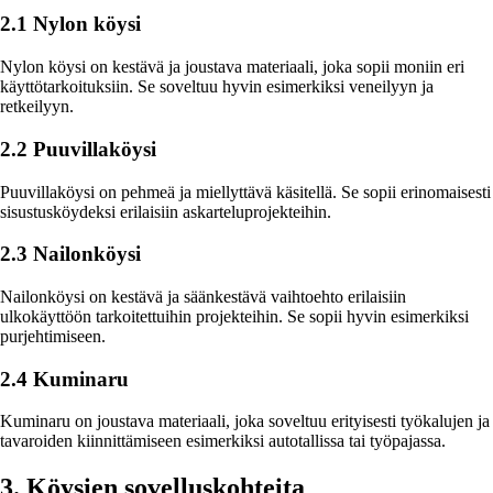
2.1 Nylon köysi
Nylon köysi on kestävä ja joustava materiaali, joka sopii moniin eri
käyttötarkoituksiin. Se soveltuu hyvin esimerkiksi veneilyyn ja
retkeilyyn.
2.2 Puuvillaköysi
Puuvillaköysi on pehmeä ja miellyttävä käsitellä. Se sopii erinomaisesti
sisustusköydeksi erilaisiin askarteluprojekteihin.
2.3 Nailonköysi
Nailonköysi on kestävä ja säänkestävä vaihtoehto erilaisiin
ulkokäyttöön tarkoitettuihin projekteihin. Se sopii hyvin esimerkiksi
purjehtimiseen.
2.4 Kuminaru
Kuminaru on joustava materiaali, joka soveltuu erityisesti työkalujen ja
tavaroiden kiinnittämiseen esimerkiksi autotallissa tai työpajassa.
3. Köysien sovelluskohteita