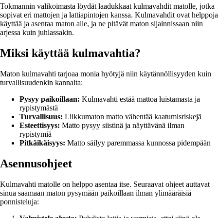
Tokmannin valikoimasta löydät laadukkaat kulmavahdit matolle, jotka
sopivat eri mattojen ja lattiapintojen kanssa. Kulmavahdit ovat helppoja
käyttää ja asentaa maton alle, ja ne pitävät maton sijainnissaan niin
arjessa kuin juhlassakin.
Miksi käyttää kulmavahtia?
Maton kulmavahti tarjoaa monia hyötyjä niin käytännöllisyyden kuin
turvallisuudenkin kannalta:
Pysyy paikoillaan:
Kulmavahti estää mattoa luistamasta ja
rypistymästä
Turvallisuus:
Liikkumaton matto vähentää kaatumisriskejä
Esteettisyys:
Matto pysyy siistinä ja näyttävänä ilman
rypistymiä
Pitkäikäisyys:
Matto säilyy paremmassa kunnossa pidempään
Asennusohjeet
Kulmavahti matolle on helppo asentaa itse. Seuraavat ohjeet auttavat
sinua saamaan maton pysymään paikoillaan ilman ylimääräisiä
ponnisteluja: