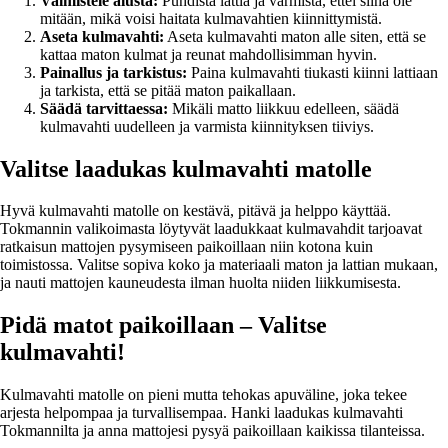
Valmistele alusta:
Puhdista lattia ja varmista, ettei siinä ole
mitään, mikä voisi haitata kulmavahtien kiinnittymistä.
Aseta kulmavahti:
Aseta kulmavahti maton alle siten, että se
kattaa maton kulmat ja reunat mahdollisimman hyvin.
Painallus ja tarkistus:
Paina kulmavahti tiukasti kiinni lattiaan
ja tarkista, että se pitää maton paikallaan.
Säädä tarvittaessa:
Mikäli matto liikkuu edelleen, säädä
kulmavahti uudelleen ja varmista kiinnityksen tiiviys.
Valitse laadukas kulmavahti matolle
Hyvä kulmavahti matolle on kestävä, pitävä ja helppo käyttää.
Tokmannin valikoimasta löytyvät laadukkaat kulmavahdit tarjoavat
ratkaisun mattojen pysymiseen paikoillaan niin kotona kuin
toimistossa. Valitse sopiva koko ja materiaali maton ja lattian mukaan,
ja nauti mattojen kauneudesta ilman huolta niiden liikkumisesta.
Pidä matot paikoillaan – Valitse
kulmavahti!
Kulmavahti matolle on pieni mutta tehokas apuväline, joka tekee
arjesta helpompaa ja turvallisempaa. Hanki laadukas kulmavahti
Tokmannilta ja anna mattojesi pysyä paikoillaan kaikissa tilanteissa.