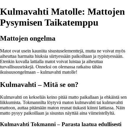
Kulmavahti Matolle: Mattojen
Pysymisen Taikatemppu
Mattojen ongelma
Matot ovat usein kauniita sisustuselementtejä, mutta ne voivat myös
aiheuttaa harmaita hiuksia siirtyessään paikoiltaan ja rypistyessään.
Etenkin kovalla lattialla matot voivat luistaa ja aiheuttaa
turvallisuusriskejä. Onneksi on olemassa ratkaisu tähän
ikuisuusongelmaan – kulmavahti matolle!
Kulmavahti – Mitä se on?
Kulmavahti on kekseliäs keino pitää matto paikallaan ja ehkäistä sen
liikkumista. Tokmannilta löytyvä maton kulmavahti tai kulmavahti
mattoon, auttaa pitämään maton reunat tiukasti kiinni lattiassa. Näin
matto pysyy paikoillaan ja sisustus näyttää aina viimeistellyltä.
Kulmavahti Tokmanni – Parasta laatua edullisesti