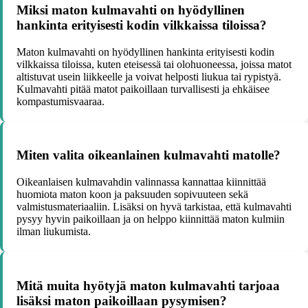
Miksi maton kulmavahti on hyödyllinen
hankinta erityisesti kodin vilkkaissa tiloissa?
Maton kulmavahti on hyödyllinen hankinta erityisesti kodin
vilkkaissa tiloissa, kuten eteisessä tai olohuoneessa, joissa matot
altistuvat usein liikkeelle ja voivat helposti liukua tai rypistyä.
Kulmavahti pitää matot paikoillaan turvallisesti ja ehkäisee
kompastumisvaaraa.
Miten valita oikeanlainen kulmavahti matolle?
Oikeanlaisen kulmavahdin valinnassa kannattaa kiinnittää
huomiota maton koon ja paksuuden sopivuuteen sekä
valmistusmateriaaliin. Lisäksi on hyvä tarkistaa, että kulmavahti
pysyy hyvin paikoillaan ja on helppo kiinnittää maton kulmiin
ilman liukumista.
Mitä muita hyötyjä maton kulmavahti tarjoaa
lisäksi maton paikoillaan pysymisen?