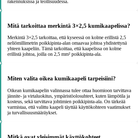
rakennuksissa ja teollisuudessa.
Mitä tarkoittaa merkintä 3×2,5 kumikaapelissa?
Merkintä 3×2,5 tarkoittaa, että kyseessä on kolme erillistä 2,5
neliömillimetrin poikkipinta-alan omaavaa johtoa yhdistettynä
yhteen kaapeliin. Tämä tarkoittaa, että kaapelissa on kolme
erillistä johtoa, joilla on 2,5 mm² poikkipinta-ala.
Miten valita oikea kumikaapeli tarpeisiini?
Oikean kumikaapelin valinnassa tulee ottaa huomioon tarvittava
jännite- ja virtaluokitus, ympäristöolosuhteet, kuten lämpötila ja
kosteus, sekä tarvittava johtimien poikkipinta-ala. On tärkeää
varmistaa, että valittu kaapeli täyttää käyttökohteen vaatimukset
ja turvallisuusmääräykset.
Mitkä ovat yleisimmät käyttökohteet