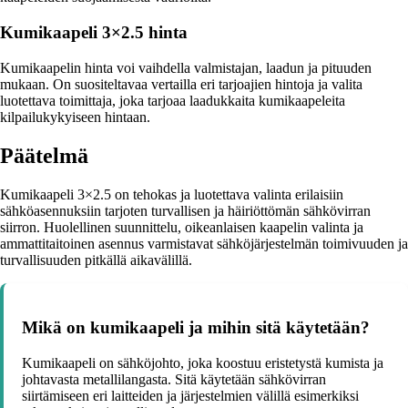
Kumikaapeli 3×2.5 hinta
Kumikaapelin hinta voi vaihdella valmistajan, laadun ja pituuden
mukaan. On suositeltavaa vertailla eri tarjoajien hintoja ja valita
luotettava toimittaja, joka tarjoaa laadukkaita kumikaapeleita
kilpailukykyiseen hintaan.
Päätelmä
Kumikaapeli 3×2.5 on tehokas ja luotettava valinta erilaisiin
sähköasennuksiin tarjoten turvallisen ja häiriöttömän sähkövirran
siirron. Huolellinen suunnittelu, oikeanlaisen kaapelin valinta ja
ammattitaitoinen asennus varmistavat sähköjärjestelmän toimivuuden ja
turvallisuuden pitkällä aikavälillä.
Mikä on kumikaapeli ja mihin sitä käytetään?
Kumikaapeli on sähköjohto, joka koostuu eristetystä kumista ja
johtavasta metallilangasta. Sitä käytetään sähkövirran
siirtämiseen eri laitteiden ja järjestelmien välillä esimerkiksi