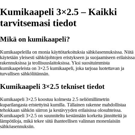
Kumikaapeli 3×2.5 – Kaikki
tarvitsemasi tiedot
Mikä on kumikaapeli?
Kumikaapeleilla on monia käyttötarkoituksia sähköasennuksissa. Niitä
käytetään yleisesti sähköjohtojen eristykseen ja suojaamiseen erilaisissa
rakennuksissa ja teollisuuslaitoksissa. Yksi suosituimmista
kumikaapeleista on 3×2.5 kumikaapeli, joka tarjoaa luotettavan ja
turvallisen sähköliitännän.
Kumikaapeli 3×2.5 tekniset tiedot
Kumikaapeli 3×2.5 koostuu kolmesta 2.5 neliömillimetrin
kuparilangasta eristettyinä kumilla. Tällainen rakenne mahdollistaa
tehokkaan sähkön siirron ja kestävyyden erilaisissa olosuhteissa.
Kumikaapeli 3×2.5 on suunniteltu kestämään korkeita jännitteitä ja
lämpötiloja, mikä tekee siitä ihanteellisen valinnan monenlaisiin
sähköasennuksiin.