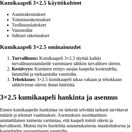
Kumikaapeli 3×2.5 käyttökohteet
Asuinrakennukset
Toimistorakennukset
Teollisuuslaitokset
Varastotilat
Julkiset rakennukset
Kumikaapeli 3×2.5 ominaisuudet
Turvallisuus:
Kumikaapeli 3×2.5 täyttää kaikki
turvallisuusstandardit varmistaen sähkön turvallisen siirron.
Kestävyys:
Kuminen eristys suojaa kaapelia kosteudelta,
lämmöltä ja mekaanisilta vaurioilta.
Tehokkuus:
3×2.5 kumikaapeli takaa vakaan ja tehokkaan
sähkövirran siirron ilman häiriöitä.
3×2.5 kumikaapeli hankinta ja asennus
Ennen kumikaapelin hankintaa on tärkeää selvittää tarkasti tarvittavat
määrät ja tekniset vaatimukset. Asennuksen suorittaminen
ammattilaisen toimesta varmistaa, että kaapeli toimii oikein ja
turvallisesti. Muista myös huolehtia asianmukaisesta maadoituksesta ja
kaapeleiden suojaamisesta vaurioilta.