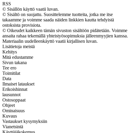
RSS
© Sisällön käyttö vaatii luvan.
© Sisältö on suojattu. Suosittelemme tuotteita, jotka me itse
takaamme ja voimme saada näiden linkkien kautta tehdyistä
ostoksista provisiota.
© Oikeudet kaikkeen tämän sivuston sisältöön pidätetään. Voimme
ansaita rahaa tekemällä yhteistyösopimuksia jälleenmyyjien kanssa.
Materiaalin uudelleenkäyttö vaatii kirjallisen luvan.
Lisätietoja meistä
Kehitys
Mitä edustamme
Sivun takana
Tee ero
Toimitilat
Data
Ilmaiset lataukset
Erikoishinnat
lausunnot
Ostosoppaat
Ohjeet
Ominaisuus
Kuvaus
Vastaukset kysymyksiin
Vianetsintä
Käyttäjäkokemus