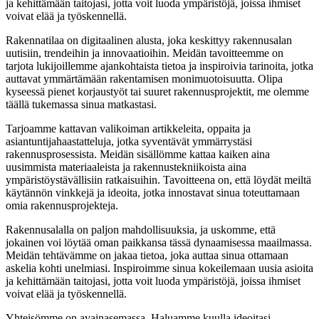
ja kehittämään taitojasi, jotta voit luoda ympäristöjä, joissa ihmiset
voivat elää ja työskennellä.
Rakennatilaa on digitaalinen alusta, joka keskittyy rakennusalan
uutisiin, trendeihin ja innovaatioihin. Meidän tavoitteemme on
tarjota lukijoillemme ajankohtaista tietoa ja inspiroivia tarinoita, jotka
auttavat ymmärtämään rakentamisen monimuotoisuutta. Olipa
kyseessä pienet korjaustyöt tai suuret rakennusprojektit, me olemme
täällä tukemassa sinua matkastasi.
Tarjoamme kattavan valikoiman artikkeleita, oppaita ja
asiantuntijahaastatteluja, jotka syventävät ymmärrystäsi
rakennusprosessista. Meidän sisällömme kattaa kaiken aina
uusimmista materiaaleista ja rakennustekniikoista aina
ympäristöystävällisiin ratkaisuihin. Tavoitteena on, että löydät meiltä
käytännön vinkkejä ja ideoita, jotka innostavat sinua toteuttamaan
omia rakennusprojekteja.
Rakennusalalla on paljon mahdollisuuksia, ja uskomme, että
jokainen voi löytää oman paikkansa tässä dynaamisessa maailmassa.
Meidän tehtävämme on jakaa tietoa, joka auttaa sinua ottamaan
askelia kohti unelmiasi. Inspiroimme sinua kokeilemaan uusia asioita
ja kehittämään taitojasi, jotta voit luoda ympäristöjä, joissa ihmiset
voivat elää ja työskennellä.
Yhteisömme on avainasemassa. Haluamme kuulla ideoitasi,