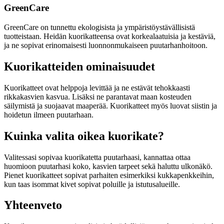
GreenCare
GreenCare on tunnettu ekologisista ja ympäristöystävällisistä
tuotteistaan. Heidän kuorikatteensa ovat korkealaatuisia ja kestäviä,
ja ne sopivat erinomaisesti luonnonmukaiseen puutarhanhoitoon.
Kuorikatteiden ominaisuudet
Kuorikatteet ovat helppoja levittää ja ne estävät tehokkaasti
rikkakasvien kasvua. Lisäksi ne parantavat maan kosteuden
säilymistä ja suojaavat maaperää. Kuorikatteet myös luovat siistin ja
hoidetun ilmeen puutarhaan.
Kuinka valita oikea kuorikate?
Valitessasi sopivaa kuorikatetta puutarhaasi, kannattaa ottaa
huomioon puutarhasi koko, kasvien tarpeet sekä haluttu ulkonäkö.
Pienet kuorikatteet sopivat parhaiten esimerkiksi kukkapenkkeihin,
kun taas isommat kivet sopivat poluille ja istutusalueille.
Yhteenveto