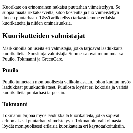
Kuorikate on erinomainen ratkaisu puutarhan viimeistelyyn. Se
suojaa maata rikkakasveilta, sitoo kosteutta ja luo viimeistellyn
ilmeen puutarhaan. Tässä artikkelissa tarkastelemme erilaisia
kuorikatteita ja niiden ominaisuuksia.
Kuorikatteiden valmistajat
Markkinoilla on useita eri valmistajia, jotka tarjoavat laadukkaita
kuorikatteita. Suosittuja valmistajia Suomessa ovat muun muassa
Puuilo, Tokmanni ja GreenCare.
Puuilo
Puuilo tunnetaan monipuolisesta valikoimastaan, johon kuuluu myös
laadukkaat puunkuorikatteet. Puuilosta löydät eri kokoisia ja värisiä
kuorikatteita puutarhasi tarpeisiin.
Tokmanni
Tokmanni tarjoaa myös laadukkaita kuorikatteita, jotka sopivat
erinomaisesti puutarhan viimeistelyyn. Tokmannin valikoimasta
löydät monipuolisesti erilaisia kuorikatteita eri käyttötarkoituksiin.