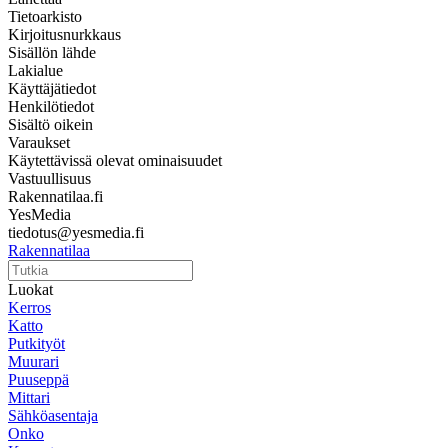
Tietoarkisto
Kirjoitusnurkkaus
Sisällön lähde
Lakialue
Käyttäjätiedot
Henkilötiedot
Sisältö oikein
Varaukset
Käytettävissä olevat ominaisuudet
Vastuullisuus
Rakennatilaa.fi
YesMedia
tiedotus@yesmedia.fi
Rakennatilaa
Luokat
Kerros
Katto
Putkityöt
Muurari
Puuseppä
Mittari
Sähköasentaja
Onko