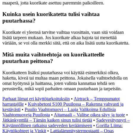
maaperä, jotta kuorikate asettuu paremmin paikoilleen.
Kuinka usein kuorikatetta tulisi vaihtaa
puutarhassa?
Kuorikate ei yleensä tarvitse vaihtaa vuosittain, vaan sitä voidaan
lisätä tarpeen mukaan. Jos kuorikate alkaa hajota tai menettää
väriään, se voi olla merkki siitä, että on aika lisätä uutta kuorikatetta.
Mitä muita vaihtoehtoja on kuorikatteelle
puutarhan peittona?
Kuorikatteen lisäksi puutarhassa voi käyttää esimerkiksi olkea,
haketta, kiveä tai multaa maan peittona. Jokaisella vaihtoehdolla on
omat hyötynsä ja haittansa, joten valinta kannattaa tehdä sen
perusteella, mikä sopii parhaiten omaan puutarhaan ja tarpeisiin.
Parhaat liimat eri käyttötarkoituksiin
•
Airtrack – Temppumatot
harrastajille
•
Kuivabetoni S100 Puuilossa – Rakenna vahvasti ja
kestävästi
•
Puuilo Vaahtomuovi – Laaja Valikoima Edullisia
Vaahtomuoveja Puuilosta
•
Aitamaali – Valitse oikea sävy ja tuote
•
Jätkänkynttilä – Tämän kaiken sinun tulisi tietää
•
Sadevesitynnyri –
Käytännöllinen ratkaisu sadeveden keräämiseen
•
Gorilla Liima:
Käyttökohteet ja Vinkit
•
Lattialämmitystermostaatti – Opas