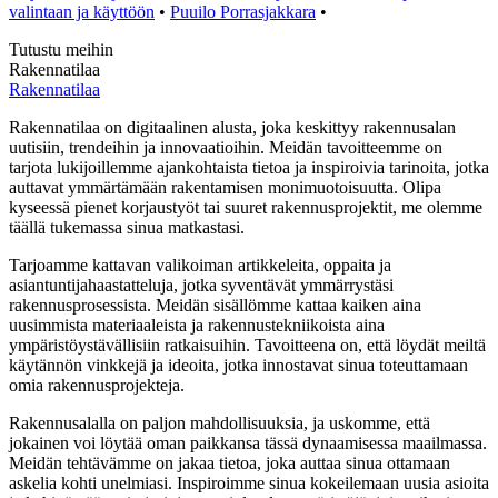
valintaan ja käyttöön
•
Puuilo Porrasjakkara
•
Tutustu meihin
Rakennatilaa
Rakennatilaa
Rakennatilaa on digitaalinen alusta, joka keskittyy rakennusalan
uutisiin, trendeihin ja innovaatioihin. Meidän tavoitteemme on
tarjota lukijoillemme ajankohtaista tietoa ja inspiroivia tarinoita, jotka
auttavat ymmärtämään rakentamisen monimuotoisuutta. Olipa
kyseessä pienet korjaustyöt tai suuret rakennusprojektit, me olemme
täällä tukemassa sinua matkastasi.
Tarjoamme kattavan valikoiman artikkeleita, oppaita ja
asiantuntijahaastatteluja, jotka syventävät ymmärrystäsi
rakennusprosessista. Meidän sisällömme kattaa kaiken aina
uusimmista materiaaleista ja rakennustekniikoista aina
ympäristöystävällisiin ratkaisuihin. Tavoitteena on, että löydät meiltä
käytännön vinkkejä ja ideoita, jotka innostavat sinua toteuttamaan
omia rakennusprojekteja.
Rakennusalalla on paljon mahdollisuuksia, ja uskomme, että
jokainen voi löytää oman paikkansa tässä dynaamisessa maailmassa.
Meidän tehtävämme on jakaa tietoa, joka auttaa sinua ottamaan
askelia kohti unelmiasi. Inspiroimme sinua kokeilemaan uusia asioita