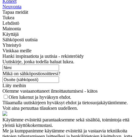
Koneet
Neuvonta
Tapaa meidät
Tukea
Lehdistö
Mainonta
Käyttäjä
Sähköposti uutisia
Yhteistyö
Vinkkaa meille
Hanki inspiraatiota ja uutisia - rekisteröidy
Uutiskirje, jonka todella haluat lukea.
Mikä on sähköpostiosoitteesi?
Liity meihin
Olemme vastaanottaneet ilmoittautumisesi - kiitos
Olen lukenut ja hyväksyn ehdot.
Tilaamalla uutiskirjeen hyväksyt ehdot ja tietosuojakäytäntömme.
Voit aina peruuttaa tilauksen uudelleen.
Käytämme evästeitä parantaaksemme sekä sisältöä, toimintoja että
yleistä käyttökokemustasi.
Me ja kumppanimme käytämme evästeitä ja vastaavia tekniikoita
tietojen tallentamiseen laitteellesi ja henkilötietojen käsittelyyn, jotta