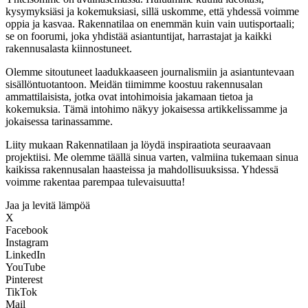
kysymyksiäsi ja kokemuksiasi, sillä uskomme, että yhdessä voimme
oppia ja kasvaa. Rakennatilaa on enemmän kuin vain uutisportaali;
se on foorumi, joka yhdistää asiantuntijat, harrastajat ja kaikki
rakennusalasta kiinnostuneet.
Olemme sitoutuneet laadukkaaseen journalismiin ja asiantuntevaan
sisällöntuotantoon. Meidän tiimimme koostuu rakennusalan
ammattilaisista, jotka ovat intohimoisia jakamaan tietoa ja
kokemuksia. Tämä intohimo näkyy jokaisessa artikkelissamme ja
jokaisessa tarinassamme.
Liity mukaan Rakennatilaan ja löydä inspiraatiota seuraavaan
projektiisi. Me olemme täällä sinua varten, valmiina tukemaan sinua
kaikissa rakennusalan haasteissa ja mahdollisuuksissa. Yhdessä
voimme rakentaa parempaa tulevaisuutta!
Jaa ja levitä lämpöä
X
Facebook
Instagram
LinkedIn
YouTube
Pinterest
TikTok
Mail