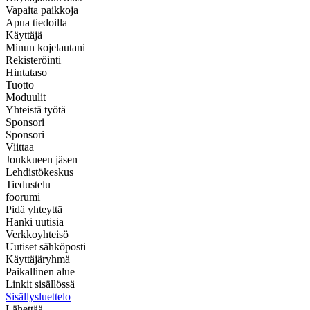
Vapaita paikkoja
Apua tiedoilla
Käyttäjä
Minun kojelautani
Rekisteröinti
Hintataso
Tuotto
Moduulit
Yhteistä työtä
Sponsori
Sponsori
Viittaa
Joukkueen jäsen
Lehdistökeskus
Tiedustelu
foorumi
Pidä yhteyttä
Hanki uutisia
Verkkoyhteisö
Uutiset sähköposti
Käyttäjäryhmä
Paikallinen alue
Linkit sisällössä
Sisällysluettelo
Lähettää