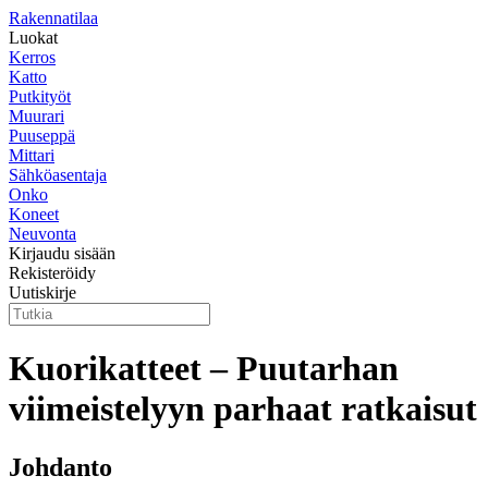
Rakennatilaa
Luokat
Kerros
Katto
Putkityöt
Muurari
Puuseppä
Mittari
Sähköasentaja
Onko
Koneet
Neuvonta
Kirjaudu sisään
Rekisteröidy
Uutiskirje
Kuorikatteet – Puutarhan
viimeistelyyn parhaat ratkaisut
Johdanto