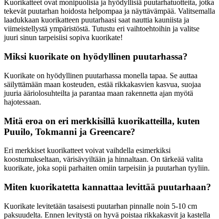
Kuorikatteet ovat monipuolisia ja hyödyllisiä puutarhatuotteita, jotka
tekevät puutarhan hoidosta helpompaa ja näyttävämpää. Valitsemalla
laadukkaan kuorikatteen puutarhaasi saat nauttia kauniista ja
viimeistellystä ympäristöstä. Tutustu eri vaihtoehtoihin ja valitse
juuri sinun tarpeisiisi sopiva kuorikate!
Miksi kuorikate on hyödyllinen puutarhassa?
Kuorikate on hyödyllinen puutarhassa monella tapaa. Se auttaa
säilyttämään maan kosteuden, estää rikkakasvien kasvua, suojaa
juuria ääriolosuhteilta ja parantaa maan rakennetta ajan myötä
hajotessaan.
Mitä eroa on eri merkkisillä kuorikatteilla, kuten
Puuilo, Tokmanni ja Greencare?
Eri merkkiset kuorikatteet voivat vaihdella esimerkiksi
koostumukseltaan, värisävyiltään ja hinnaltaan. On tärkeää valita
kuorikate, joka sopii parhaiten omiin tarpeisiin ja puutarhan tyyliin.
Miten kuorikatetta kannattaa levittää puutarhaan?
Kuorikate levitetään tasaisesti puutarhan pinnalle noin 5-10 cm
paksuudelta. Ennen levitystä on hyvä poistaa rikkakasvit ja kastella