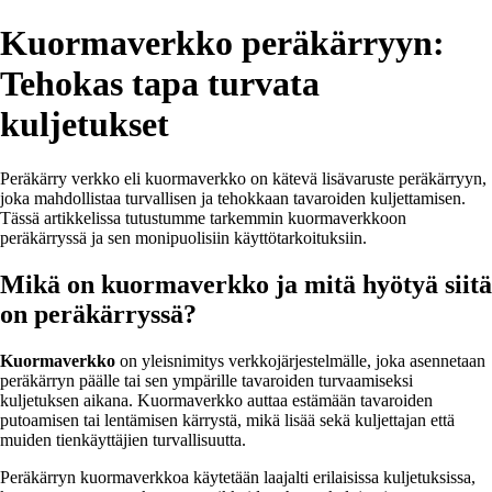
Kuormaverkko peräkärryyn:
Tehokas tapa turvata
kuljetukset
Peräkärry verkko eli kuormaverkko on kätevä lisävaruste peräkärryyn,
joka mahdollistaa turvallisen ja tehokkaan tavaroiden kuljettamisen.
Tässä artikkelissa tutustumme tarkemmin kuormaverkkoon
peräkärryssä ja sen monipuolisiin käyttötarkoituksiin.
Mikä on kuormaverkko ja mitä hyötyä siitä
on peräkärryssä?
Kuormaverkko
on yleisnimitys verkkojärjestelmälle, joka asennetaan
peräkärryn päälle tai sen ympärille tavaroiden turvaamiseksi
kuljetuksen aikana. Kuormaverkko auttaa estämään tavaroiden
putoamisen tai lentämisen kärrystä, mikä lisää sekä kuljettajan että
muiden tienkäyttäjien turvallisuutta.
Peräkärryn kuormaverkkoa käytetään laajalti erilaisissa kuljetuksissa,