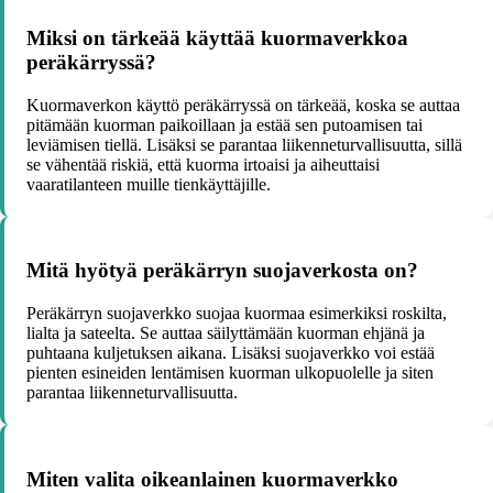
Miksi on tärkeää käyttää kuormaverkkoa
peräkärryssä?
Kuormaverkon käyttö peräkärryssä on tärkeää, koska se auttaa
pitämään kuorman paikoillaan ja estää sen putoamisen tai
leviämisen tiellä. Lisäksi se parantaa liikenneturvallisuutta, sillä
se vähentää riskiä, että kuorma irtoaisi ja aiheuttaisi
vaaratilanteen muille tienkäyttäjille.
Mitä hyötyä peräkärryn suojaverkosta on?
Peräkärryn suojaverkko suojaa kuormaa esimerkiksi roskilta,
lialta ja sateelta. Se auttaa säilyttämään kuorman ehjänä ja
puhtaana kuljetuksen aikana. Lisäksi suojaverkko voi estää
pienten esineiden lentämisen kuorman ulkopuolelle ja siten
parantaa liikenneturvallisuutta.
Miten valita oikeanlainen kuormaverkko