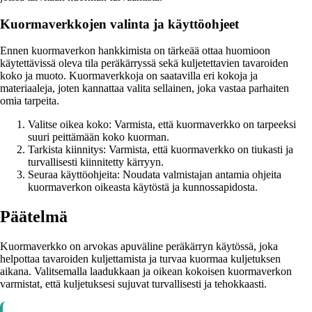
Kuormaverkkojen valinta ja käyttöohjeet
Ennen kuormaverkon hankkimista on tärkeää ottaa huomioon
käytettävissä oleva tila peräkärryssä sekä kuljetettavien tavaroiden
koko ja muoto. Kuormaverkkoja on saatavilla eri kokoja ja
materiaaleja, joten kannattaa valita sellainen, joka vastaa parhaiten
omia tarpeita.
Valitse oikea koko: Varmista, että kuormaverkko on tarpeeksi
suuri peittämään koko kuorman.
Tarkista kiinnitys: Varmista, että kuormaverkko on tiukasti ja
turvallisesti kiinnitetty kärryyn.
Seuraa käyttöohjeita: Noudata valmistajan antamia ohjeita
kuormaverkon oikeasta käytöstä ja kunnossapidosta.
Päätelmä
Kuormaverkko on arvokas apuväline peräkärryn käytössä, joka
helpottaa tavaroiden kuljettamista ja turvaa kuormaa kuljetuksen
aikana. Valitsemalla laadukkaan ja oikean kokoisen kuormaverkon
varmistat, että kuljetuksesi sujuvat turvallisesti ja tehokkaasti.