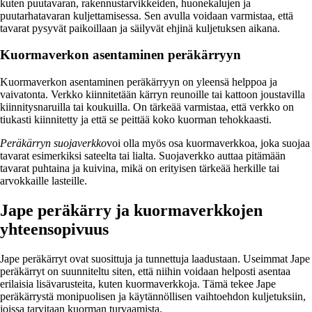
kuten puutavaran, rakennustarvikkeiden, huonekalujen ja
puutarhatavaran kuljettamisessa. Sen avulla voidaan varmistaa, että
tavarat pysyvät paikoillaan ja säilyvät ehjinä kuljetuksen aikana.
Kuormaverkon asentaminen peräkärryyn
Kuormaverkon asentaminen peräkärryyn on yleensä helppoa ja
vaivatonta. Verkko kiinnitetään kärryn reunoille tai kattoon joustavilla
kiinnitysnaruilla tai koukuilla. On tärkeää varmistaa, että verkko on
tiukasti kiinnitetty ja että se peittää koko kuorman tehokkaasti.
Peräkärryn suojaverkko
voi olla myös osa kuormaverkkoa, joka suojaa
tavarat esimerkiksi sateelta tai lialta. Suojaverkko auttaa pitämään
tavarat puhtaina ja kuivina, mikä on erityisen tärkeää herkille tai
arvokkaille lasteille.
Jape peräkärry ja kuormaverkkojen
yhteensopivuus
Jape peräkärryt ovat suosittuja ja tunnettuja laadustaan. Useimmat Jape
peräkärryt on suunniteltu siten, että niihin voidaan helposti asentaa
erilaisia lisävarusteita, kuten kuormaverkkoja. Tämä tekee Jape
peräkärrystä monipuolisen ja käytännöllisen vaihtoehdon kuljetuksiin,
joissa tarvitaan kuorman turvaamista.