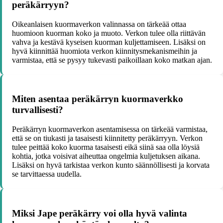
peräkärryyn?
Oikeanlaisen kuormaverkon valinnassa on tärkeää ottaa
huomioon kuorman koko ja muoto. Verkon tulee olla riittävän
vahva ja kestävä kyseisen kuorman kuljettamiseen. Lisäksi on
hyvä kiinnittää huomiota verkon kiinnitysmekanismeihin ja
varmistaa, että se pysyy tukevasti paikoillaan koko matkan ajan.
Miten asentaa peräkärryn kuormaverkko
turvallisesti?
Peräkärryn kuormaverkon asentamisessa on tärkeää varmistaa,
että se on tiukasti ja tasaisesti kiinnitetty peräkärryyn. Verkon
tulee peittää koko kuorma tasaisesti eikä siinä saa olla löysiä
kohtia, jotka voisivat aiheuttaa ongelmia kuljetuksen aikana.
Lisäksi on hyvä tarkistaa verkon kunto säännöllisesti ja korvata
se tarvittaessa uudella.
Miksi Jape peräkärry voi olla hyvä valinta