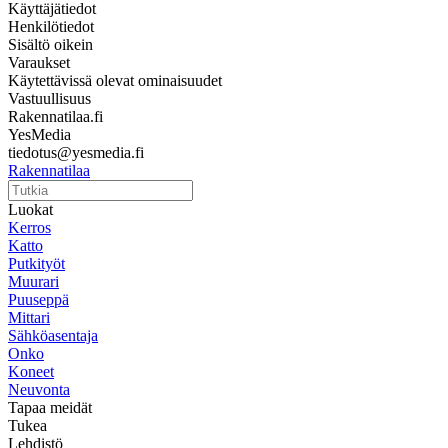
Käyttäjätiedot
Henkilötiedot
Sisältö oikein
Varaukset
Käytettävissä olevat ominaisuudet
Vastuullisuus
Rakennatilaa.fi
YesMedia
tiedotus@yesmedia.fi
Rakennatilaa
Luokat
Kerros
Katto
Putkityöt
Muurari
Puuseppä
Mittari
Sähköasentaja
Onko
Koneet
Neuvonta
Tapaa meidät
Tukea
Lehdistö