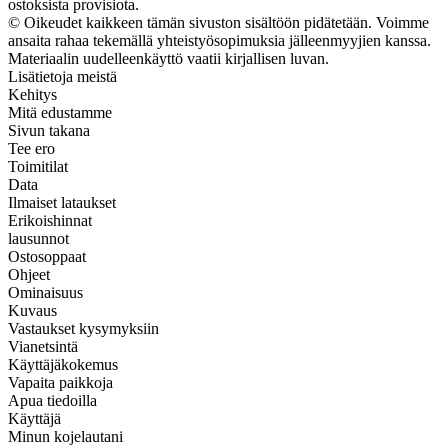
ostoksista provisiota.
© Oikeudet kaikkeen tämän sivuston sisältöön pidätetään. Voimme
ansaita rahaa tekemällä yhteistyösopimuksia jälleenmyyjien kanssa.
Materiaalin uudelleenkäyttö vaatii kirjallisen luvan.
Lisätietoja meistä
Kehitys
Mitä edustamme
Sivun takana
Tee ero
Toimitilat
Data
Ilmaiset lataukset
Erikoishinnat
lausunnot
Ostosoppaat
Ohjeet
Ominaisuus
Kuvaus
Vastaukset kysymyksiin
Vianetsintä
Käyttäjäkokemus
Vapaita paikkoja
Apua tiedoilla
Käyttäjä
Minun kojelautani