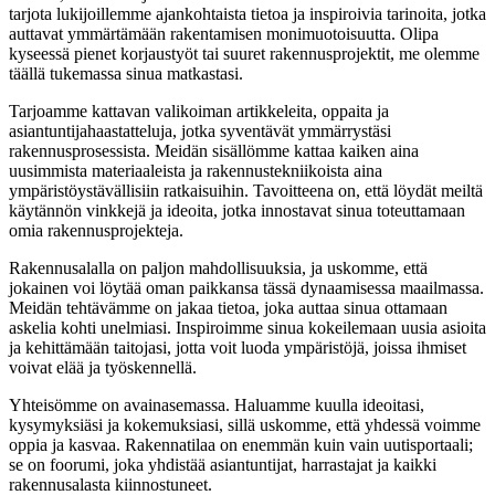
tarjota lukijoillemme ajankohtaista tietoa ja inspiroivia tarinoita, jotka
auttavat ymmärtämään rakentamisen monimuotoisuutta. Olipa
kyseessä pienet korjaustyöt tai suuret rakennusprojektit, me olemme
täällä tukemassa sinua matkastasi.
Tarjoamme kattavan valikoiman artikkeleita, oppaita ja
asiantuntijahaastatteluja, jotka syventävät ymmärrystäsi
rakennusprosessista. Meidän sisällömme kattaa kaiken aina
uusimmista materiaaleista ja rakennustekniikoista aina
ympäristöystävällisiin ratkaisuihin. Tavoitteena on, että löydät meiltä
käytännön vinkkejä ja ideoita, jotka innostavat sinua toteuttamaan
omia rakennusprojekteja.
Rakennusalalla on paljon mahdollisuuksia, ja uskomme, että
jokainen voi löytää oman paikkansa tässä dynaamisessa maailmassa.
Meidän tehtävämme on jakaa tietoa, joka auttaa sinua ottamaan
askelia kohti unelmiasi. Inspiroimme sinua kokeilemaan uusia asioita
ja kehittämään taitojasi, jotta voit luoda ympäristöjä, joissa ihmiset
voivat elää ja työskennellä.
Yhteisömme on avainasemassa. Haluamme kuulla ideoitasi,
kysymyksiäsi ja kokemuksiasi, sillä uskomme, että yhdessä voimme
oppia ja kasvaa. Rakennatilaa on enemmän kuin vain uutisportaali;
se on foorumi, joka yhdistää asiantuntijat, harrastajat ja kaikki
rakennusalasta kiinnostuneet.