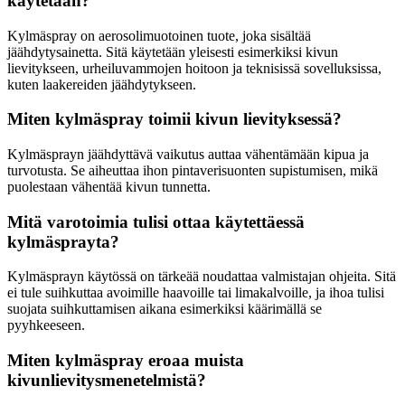
käytetään?
Kylmäspray on aerosolimuotoinen tuote, joka sisältää
jäähdytysainetta. Sitä käytetään yleisesti esimerkiksi kivun
lievitykseen, urheiluvammojen hoitoon ja teknisissä sovelluksissa,
kuten laakereiden jäähdytykseen.
Miten kylmäspray toimii kivun lievityksessä?
Kylmäsprayn jäähdyttävä vaikutus auttaa vähentämään kipua ja
turvotusta. Se aiheuttaa ihon pintaverisuonten supistumisen, mikä
puolestaan vähentää kivun tunnetta.
Mitä varotoimia tulisi ottaa käytettäessä
kylmäsprayta?
Kylmäsprayn käytössä on tärkeää noudattaa valmistajan ohjeita. Sitä
ei tule suihkuttaa avoimille haavoille tai limakalvoille, ja ihoa tulisi
suojata suihkuttamisen aikana esimerkiksi käärimällä se
pyyhkeeseen.
Miten kylmäspray eroaa muista
kivunlievitysmenetelmistä?