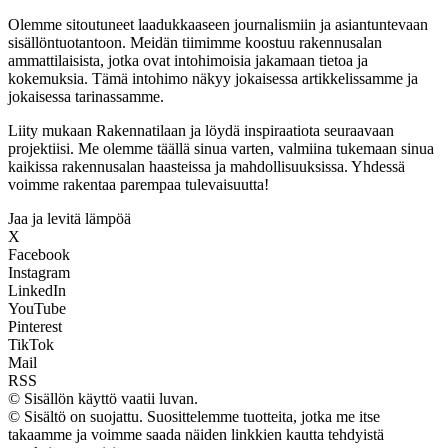
Olemme sitoutuneet laadukkaaseen journalismiin ja asiantuntevaan
sisällöntuotantoon. Meidän tiimimme koostuu rakennusalan
ammattilaisista, jotka ovat intohimoisia jakamaan tietoa ja
kokemuksia. Tämä intohimo näkyy jokaisessa artikkelissamme ja
jokaisessa tarinassamme.
Liity mukaan Rakennatilaan ja löydä inspiraatiota seuraavaan
projektiisi. Me olemme täällä sinua varten, valmiina tukemaan sinua
kaikissa rakennusalan haasteissa ja mahdollisuuksissa. Yhdessä
voimme rakentaa parempaa tulevaisuutta!
Jaa ja levitä lämpöä
X
Facebook
Instagram
LinkedIn
YouTube
Pinterest
TikTok
Mail
RSS
© Sisällön käyttö vaatii luvan.
© Sisältö on suojattu. Suosittelemme tuotteita, jotka me itse
takaamme ja voimme saada näiden linkkien kautta tehdyistä