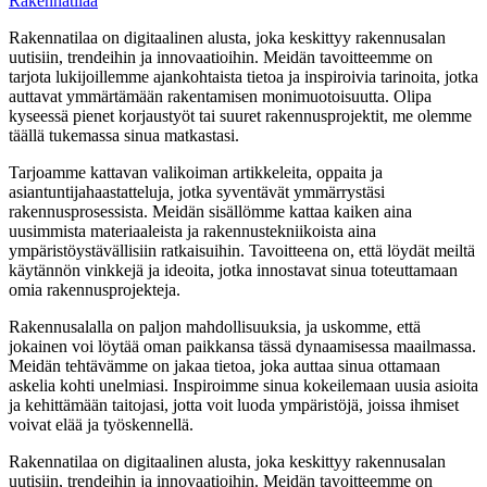
Rakennatilaa
Rakennatilaa on digitaalinen alusta, joka keskittyy rakennusalan
uutisiin, trendeihin ja innovaatioihin. Meidän tavoitteemme on
tarjota lukijoillemme ajankohtaista tietoa ja inspiroivia tarinoita, jotka
auttavat ymmärtämään rakentamisen monimuotoisuutta. Olipa
kyseessä pienet korjaustyöt tai suuret rakennusprojektit, me olemme
täällä tukemassa sinua matkastasi.
Tarjoamme kattavan valikoiman artikkeleita, oppaita ja
asiantuntijahaastatteluja, jotka syventävät ymmärrystäsi
rakennusprosessista. Meidän sisällömme kattaa kaiken aina
uusimmista materiaaleista ja rakennustekniikoista aina
ympäristöystävällisiin ratkaisuihin. Tavoitteena on, että löydät meiltä
käytännön vinkkejä ja ideoita, jotka innostavat sinua toteuttamaan
omia rakennusprojekteja.
Rakennusalalla on paljon mahdollisuuksia, ja uskomme, että
jokainen voi löytää oman paikkansa tässä dynaamisessa maailmassa.
Meidän tehtävämme on jakaa tietoa, joka auttaa sinua ottamaan
askelia kohti unelmiasi. Inspiroimme sinua kokeilemaan uusia asioita
ja kehittämään taitojasi, jotta voit luoda ympäristöjä, joissa ihmiset
voivat elää ja työskennellä.
Rakennatilaa on digitaalinen alusta, joka keskittyy rakennusalan
uutisiin, trendeihin ja innovaatioihin. Meidän tavoitteemme on