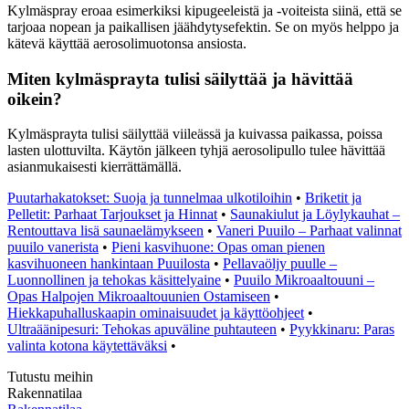
Kylmäspray eroaa esimerkiksi kipugeeleistä ja -voiteista siinä, että se
tarjoaa nopean ja paikallisen jäähdytysefektin. Se on myös helppo ja
kätevä käyttää aerosolimuotonsa ansiosta.
Miten kylmäsprayta tulisi säilyttää ja hävittää
oikein?
Kylmäsprayta tulisi säilyttää viileässä ja kuivassa paikassa, poissa
lasten ulottuvilta. Käytön jälkeen tyhjä aerosolipullo tulee hävittää
asianmukaisesti kierrättämällä.
Puutarhakatokset: Suoja ja tunnelmaa ulkotiloihin
•
Briketit ja
Pelletit: Parhaat Tarjoukset ja Hinnat
•
Saunakiulut ja Löylykauhat –
Rentouttava lisä saunaelämykseen
•
Vaneri Puuilo – Parhaat valinnat
puuilo vanerista
•
Pieni kasvihuone: Opas oman pienen
kasvihuoneen hankintaan Puuilosta
•
Pellavaöljy puulle –
Luonnollinen ja tehokas käsittelyaine
•
Puuilo Mikroaaltouuni –
Opas Halpojen Mikroaaltouunien Ostamiseen
•
Hiekkapuhalluskaapin ominaisuudet ja käyttöohjeet
•
Ultraäänipesuri: Tehokas apuväline puhtauteen
•
Pyykkinaru: Paras
valinta kotona käytettäväksi
•
Tutustu meihin
Rakennatilaa