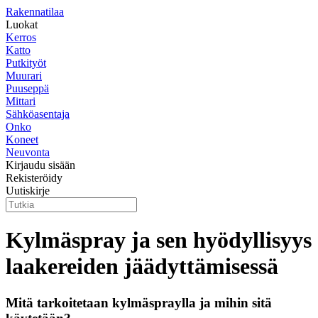
Rakennatilaa
Luokat
Kerros
Katto
Putkityöt
Muurari
Puuseppä
Mittari
Sähköasentaja
Onko
Koneet
Neuvonta
Kirjaudu sisään
Rekisteröidy
Uutiskirje
Kylmäspray ja sen hyödyllisyys
laakereiden jäädyttämisessä
Mitä tarkoitetaan kylmäspraylla ja mihin sitä