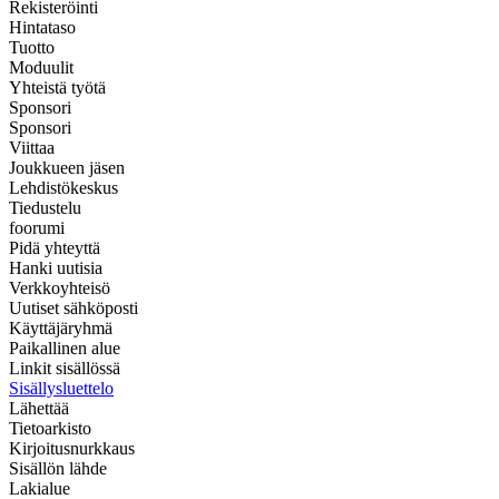
Rekisteröinti
Hintataso
Tuotto
Moduulit
Yhteistä työtä
Sponsori
Sponsori
Viittaa
Joukkueen jäsen
Lehdistökeskus
Tiedustelu
foorumi
Pidä yhteyttä
Hanki uutisia
Verkkoyhteisö
Uutiset sähköposti
Käyttäjäryhmä
Paikallinen alue
Linkit sisällössä
Sisällysluettelo
Lähettää
Tietoarkisto
Kirjoitusnurkkaus
Sisällön lähde
Lakialue