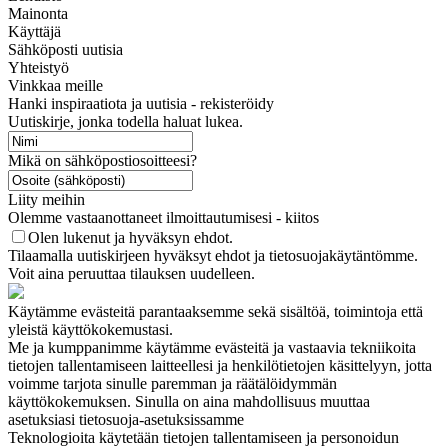
Mainonta
Käyttäjä
Sähköposti uutisia
Yhteistyö
Vinkkaa meille
Hanki inspiraatiota ja uutisia - rekisteröidy
Uutiskirje, jonka todella haluat lukea.
Mikä on sähköpostiosoitteesi?
Liity meihin
Olemme vastaanottaneet ilmoittautumisesi - kiitos
Olen lukenut ja hyväksyn ehdot.
Tilaamalla uutiskirjeen hyväksyt ehdot ja tietosuojakäytäntömme.
Voit aina peruuttaa tilauksen uudelleen.
Käytämme evästeitä parantaaksemme sekä sisältöä, toimintoja että
yleistä käyttökokemustasi.
Me ja kumppanimme käytämme evästeitä ja vastaavia tekniikoita
tietojen tallentamiseen laitteellesi ja henkilötietojen käsittelyyn, jotta
voimme tarjota sinulle paremman ja räätälöidymmän
käyttökokemuksen. Sinulla on aina mahdollisuus muuttaa
asetuksiasi tietosuoja-asetuksissamme
Teknologioita käytetään tietojen tallentamiseen ja personoidun