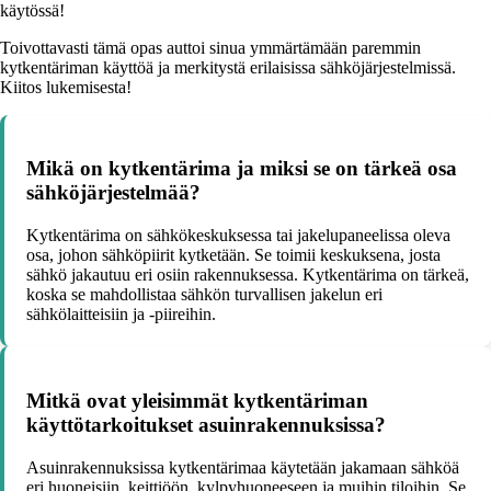
käytössä!
Toivottavasti tämä opas auttoi sinua ymmärtämään paremmin
kytkentäriman käyttöä ja merkitystä erilaisissa sähköjärjestelmissä.
Kiitos lukemisesta!
Mikä on kytkentärima ja miksi se on tärkeä osa
sähköjärjestelmää?
Kytkentärima on sähkökeskuksessa tai jakelupaneelissa oleva
osa, johon sähköpiirit kytketään. Se toimii keskuksena, josta
sähkö jakautuu eri osiin rakennuksessa. Kytkentärima on tärkeä,
koska se mahdollistaa sähkön turvallisen jakelun eri
sähkölaitteisiin ja -piireihin.
Mitkä ovat yleisimmät kytkentäriman
käyttötarkoitukset asuinrakennuksissa?
Asuinrakennuksissa kytkentärimaa käytetään jakamaan sähköä
eri huoneisiin, keittiöön, kylpyhuoneeseen ja muihin tiloihin. Se