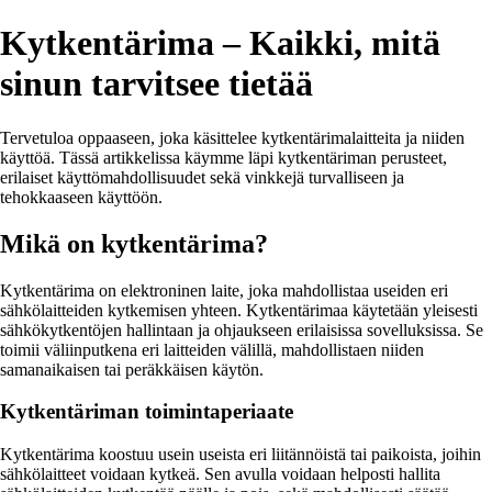
Kytkentärima – Kaikki, mitä
sinun tarvitsee tietää
Tervetuloa oppaaseen, joka käsittelee kytkentärimalaitteita ja niiden
käyttöä. Tässä artikkelissa käymme läpi kytkentäriman perusteet,
erilaiset käyttömahdollisuudet sekä vinkkejä turvalliseen ja
tehokkaaseen käyttöön.
Mikä on kytkentärima?
Kytkentärima on elektroninen laite, joka mahdollistaa useiden eri
sähkölaitteiden kytkemisen yhteen. Kytkentärimaa käytetään yleisesti
sähkökytkentöjen hallintaan ja ohjaukseen erilaisissa sovelluksissa. Se
toimii väliinputkena eri laitteiden välillä, mahdollistaen niiden
samanaikaisen tai peräkkäisen käytön.
Kytkentäriman toimintaperiaate
Kytkentärima koostuu usein useista eri liitännöistä tai paikoista, joihin
sähkölaitteet voidaan kytkeä. Sen avulla voidaan helposti hallita