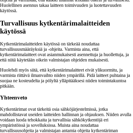
Huolellinen asennus takaa laitteen toimivuuden ja luotettavuuden
käytössä.
Turvallisuus kytkentärimalaitteiden
käytössä
Kytkentärimalaitteiden käytössä on tärkeää noudattaa
turvallisuusmääräyksiä ja -ohjeita. Varmista aina, että
kytkentärimalaitteet ovat asianmukaisesti asennettuja ja huollettuja, ja
että niitä käytetään oikein valmistajan ohjeiden mukaisesti.
Huolehdi myös siitä, että kytkentärimalaitteet eivät ylikuormitu, ja
varmista riittävä ilmanvaihto niiden ympärillä. Pidä laitteet puhtaina ja
suojaa ne kosteudelta ja pölyltä ylläpitääksesi niiden toimintakuntoa
pitkään.
Yhteenveto
Kytkentärimat ovat tärkeitä osia sähköjärjestelmissä, jotka
mahdollistavat useiden laitteiden hallinnan ja ohjauksen. Niiden avulla
voidaan luoda tehokkaita ja turvallisia sähkökytkentöjä eri
ympäristöissä ja sovelluksissa. Muista aina noudattaa
turvallisuusohjeita ja valmistajan antamia ohjeita kytkentäriman