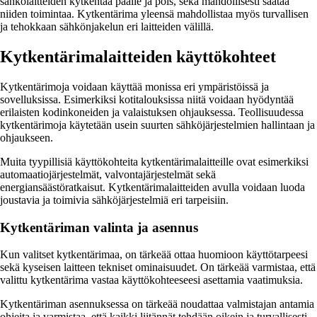
sähkölaitteiden kytkentää päälle ja pois, sekä mahdollisesti säätää
niiden toimintaa. Kytkentärima yleensä mahdollistaa myös turvallisen
ja tehokkaan sähkönjakelun eri laitteiden välillä.
Kytkentärimalaitteiden käyttökohteet
Kytkentärimoja voidaan käyttää monissa eri ympäristöissä ja
sovelluksissa. Esimerkiksi kotitalouksissa niitä voidaan hyödyntää
erilaisten kodinkoneiden ja valaistuksen ohjauksessa. Teollisuudessa
kytkentärimoja käytetään usein suurten sähköjärjestelmien hallintaan ja
ohjaukseen.
Muita tyypillisiä käyttökohteita kytkentärimalaitteille ovat esimerkiksi
automaatiojärjestelmät, valvontajärjestelmät sekä
energiansäästöratkaisut. Kytkentärimalaitteiden avulla voidaan luoda
joustavia ja toimivia sähköjärjestelmiä eri tarpeisiin.
Kytkentäriman valinta ja asennus
Kun valitset kytkentärimaa, on tärkeää ottaa huomioon käyttötarpeesi
sekä kyseisen laitteen tekniset ominaisuudet. On tärkeää varmistaa, että
valittu kytkentärima vastaa käyttökohteeseesi asettamia vaatimuksia.
Kytkentäriman asennuksessa on tärkeää noudattaa valmistajan antamia
ohjeita ja varmistaa, että kaikki liitännät tehdään oikein ja turvallisesti.