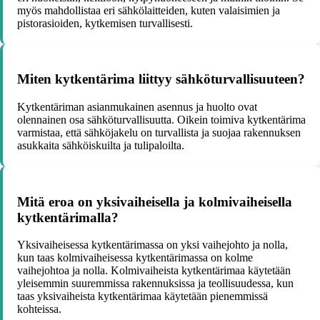
myös mahdollistaa eri sähkölaitteiden, kuten valaisimien ja
pistorasioiden, kytkemisen turvallisesti.
Miten kytkentärima liittyy sähköturvallisuuteen?
Kytkentäriman asianmukainen asennus ja huolto ovat
olennainen osa sähköturvallisuutta. Oikein toimiva kytkentärima
varmistaa, että sähköjakelu on turvallista ja suojaa rakennuksen
asukkaita sähköiskuilta ja tulipaloilta.
Mitä eroa on yksivaiheisella ja kolmivaiheisella
kytkentärimalla?
Yksivaiheisessa kytkentärimassa on yksi vaihejohto ja nolla,
kun taas kolmivaiheisessa kytkentärimassa on kolme
vaihejohtoa ja nolla. Kolmivaiheista kytkentärimaa käytetään
yleisemmin suuremmissa rakennuksissa ja teollisuudessa, kun
taas yksivaiheista kytkentärimaa käytetään pienemmissä
kohteissa.