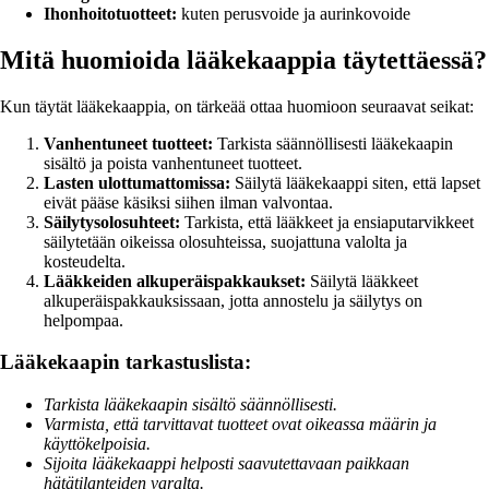
Ihonhoitotuotteet:
kuten perusvoide ja aurinkovoide
Mitä huomioida lääkekaappia täytettäessä?
Kun täytät lääkekaappia, on tärkeää ottaa huomioon seuraavat seikat:
Vanhentuneet tuotteet:
Tarkista säännöllisesti lääkekaapin
sisältö ja poista vanhentuneet tuotteet.
Lasten ulottumattomissa:
Säilytä lääkekaappi siten, että lapset
eivät pääse käsiksi siihen ilman valvontaa.
Säilytysolosuhteet:
Tarkista, että lääkkeet ja ensiaputarvikkeet
säilytetään oikeissa olosuhteissa, suojattuna valolta ja
kosteudelta.
Lääkkeiden alkuperäispakkaukset:
Säilytä lääkkeet
alkuperäispakkauksissaan, jotta annostelu ja säilytys on
helpompaa.
Lääkekaapin tarkastuslista:
Tarkista lääkekaapin sisältö säännöllisesti.
Varmista, että tarvittavat tuotteet ovat oikeassa määrin ja
käyttökelpoisia.
Sijoita lääkekaappi helposti saavutettavaan paikkaan
hätätilanteiden varalta.