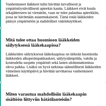
Vanhentuneet lääkkeet tulisi hävittää turvallisesti ja
ympäristöystävällisesti apteekin kautta. Lääkkeet eivät kuulu
sekajätteeseen tai viemäriin, vaan ne tulee palauttaa apteekkiin,
jossa ne hävitetään asianmukaisesti. Tämä estää lääkkeiden
pääsyn ympäristöön ja mahdolliset väärinkäytökset.
Mitä tulee ottaa huomioon lääkkeiden
säilytyksessä lääkekaapissa?
Lääkkeiden säilytyksessä lääkekaapissa on tärkeää huomioida
lääkkeiden alkuperäispakkaukset, säilytyslämpötila, valolta ja
kosteudelta suojattu ympäristö sekä lasten ulottumattomissa
oleva paikka. Lisäksi on hyvä tarkistaa säännöllisesti lääkkeiden
viimeinen käyttöpäivä ja hävittää tarvittaessa vanhentuneet
lääkkeet.
Miten varautua mahdollisiin lääkekaapin
sisältöön liittyviin hätätilanteisiin?