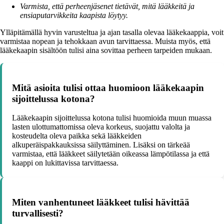
Varmista, että perheenjäsenet tietävät, mitä lääkkeitä ja
ensiaputarvikkeita kaapista löytyy.
Ylläpitämällä hyvin varusteltua ja ajan tasalla olevaa lääkekaappia, voit
varmistaa nopean ja tehokkaan avun tarvittaessa. Muista myös, että
lääkekaapin sisältöön tulisi aina sovittaa perheen tarpeiden mukaan.
Mitä asioita tulisi ottaa huomioon lääkekaapin
sijoittelussa kotona?
Lääkekaapin sijoittelussa kotona tulisi huomioida muun muassa
lasten ulottumattomissa oleva korkeus, suojattu valolta ja
kosteudelta oleva paikka sekä lääkkeiden
alkuperäispakkauksissa säilyttäminen. Lisäksi on tärkeää
varmistaa, että lääkkeet säilytetään oikeassa lämpötilassa ja että
kaappi on lukittavissa tarvittaessa.
Miten vanhentuneet lääkkeet tulisi hävittää
turvallisesti?