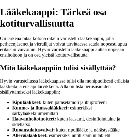
Lääkekaappi: Tärkeä osa
kotiturvallisuutta
On tärkeää pitää kotona oikein varusteltu lääkekaappi, jotta
perheenjäsenet ja vierailijat voivat tarvittaessa saada nopeasti apua
erilaisiin vaivoihin. Hyvin varusteltu lääkekaappi auttaa nopeaan
ensihoitoon ja on osa yleistä kotiturvallisuutta.
Mitä lääkekaappiin tulisi sisällyttää?
Hyvin varustellussa lääkekaapissa tulisi olla monipuolisesti erilaisia
lääkkeitä ja ensiaputarvikkeita. Alla on lista perusasioiden
sisällyttämiseksi lääkekaappiin:
Kipulääkkeet:
kuten parasetamoli ja ibuprofeeni
Kuume- ja flunssalääkkeet:
esimerkiksi
särkylääkekuumemittari
Haavanhoitotuotteet:
kuten laastarit, desinfiointiaine ja
sideharso
Ruoansulatusvaivat:
kuten ripulilääke ja närästyslääke
Allergialääkkeet:
esimerkiksi antihistamiinitabletit