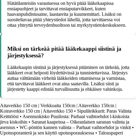
Hätätilanteisiin varautuessa on hyvä pitää lääkekaapissa
ensiapuohjeet ja tarvittavat ensiaputarvikkeet, kuten
haavanpuhdistusaine, laastareita ja kuumemittari. Lisäksi on
suositeltavaa pitää yhteystiedot lähellä, jotta tarvittaessa voi
ottaa yhteyttä terveydenhuoltoon tai myrkytystietokeskukseen.
Miksi on tärkeää pitää lääkekaappi siistinä ja
järjestyksessä?
Lääkekaapin siistinä ja järjestyksessä pitäminen on tärkeää, jotta
lääkkeet ovat helposti löydettävissä ja tunnistettavissa. Järjestys
auttaa välttämään virheitä lääkkeiden ottamisessa ja varmistaa,
että tarvittavat lääkkeet ovat aina saatavilla. Lisäksi siisti ja
järjestetty kaappi edistää turvallisuutta ja ehkäisee vahinkoja.
Aitaverkko 150 cm | Verkkoaita 150cm | Aitaverkko 150cm |
Koiraverkko 150 cm | Aitaverkko 150
•
Sipulileikkurit: Paras Valinta
Keittiöösi
•
Asennuskisko Puuilosta: Parhaat vaihtoehdot l-kiskoista
jirva kiskoihin
•
Saranat kaapeissa – Oikeanlaisen saranan valinta ja
asennus
•
WC-pöntön kannen valinta – Parhaat vaihtoehdot ja vinkit
•
Upotusporanterä ja sen käyttö upotusporauksessa
•
Talouspaperi