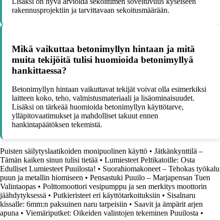
Lisäksi on hyvä arvioida sekoittimen soveltuvuus kyseiseen
rakennusprojektiin ja tarvittavaan sekoitusmäärään.
Mikä vaikuttaa betonimyllyn hintaan ja mitä
muita tekijöitä tulisi huomioida betonimyllyä
hankittaessa?
Betonimyllyn hintaan vaikuttavat tekijät voivat olla esimerkiksi
laitteen koko, teho, valmistusmateriaali ja lisäominaisuudet.
Lisäksi on tärkeää huomioida betonimyllyn käyttötarve,
ylläpitovaatimukset ja mahdolliset takuut ennen
hankintapäätöksen tekemistä.
Puisten säilytyslaatikoiden monipuolinen käyttö
•
Jätkänkynttilä –
Tämän kaiken sinun tulisi tietää
•
Lumiesteet Peltikatoille: Osta
Edulliset Lumiesteet Puuilosta!
•
Suorahiomakoneet – Tehokas työkalu
puun ja metallin hiomiseen
•
Pensastuki Puuilo – Marjapensan Tuen
Valintaopas
•
Polttomoottori vesipumppu ja sen merkitys moottorin
jäähdytyksessä
•
Putkieristeet eri käyttötarkoituksiin
•
Sisalnaru
kissalle: 6mm:n paksuinen naru tarpeisiin
•
Saavit ja ämpärit arjen
apuna
•
Viemäriputket: Oikeiden valintojen tekeminen Puuilosta
•