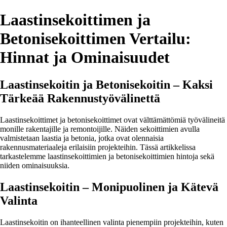
Laastinsekoittimen ja
Betonisekoittimen Vertailu:
Hinnat ja Ominaisuudet
Laastinsekoitin ja Betonisekoitin – Kaksi
Tärkeää Rakennustyövälinettä
Laastinsekoittimet ja betonisekoittimet ovat välttämättömiä työvälineitä
monille rakentajille ja remontoijille. Näiden sekoittimien avulla
valmistetaan laastia ja betonia, jotka ovat olennaisia
rakennusmateriaaleja erilaisiin projekteihin. Tässä artikkelissa
tarkastelemme laastinsekoittimien ja betonisekoittimien hintoja sekä
niiden ominaisuuksia.
Laastinsekoitin – Monipuolinen ja Kätevä
Valinta
Laastinsekoitin on ihanteellinen valinta pienempiin projekteihin, kuten