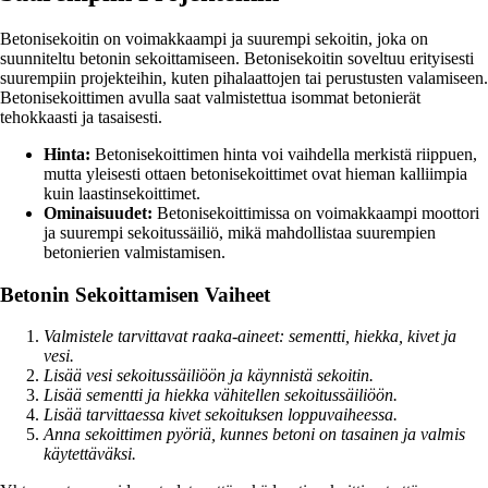
Betonisekoitin on voimakkaampi ja suurempi sekoitin, joka on
suunniteltu betonin sekoittamiseen. Betonisekoitin soveltuu erityisesti
suurempiin projekteihin, kuten pihalaattojen tai perustusten valamiseen.
Betonisekoittimen avulla saat valmistettua isommat betonierät
tehokkaasti ja tasaisesti.
Hinta:
Betonisekoittimen hinta voi vaihdella merkistä riippuen,
mutta yleisesti ottaen betonisekoittimet ovat hieman kalliimpia
kuin laastinsekoittimet.
Ominaisuudet:
Betonisekoittimissa on voimakkaampi moottori
ja suurempi sekoitussäiliö, mikä mahdollistaa suurempien
betonierien valmistamisen.
Betonin Sekoittamisen Vaiheet
Valmistele tarvittavat raaka-aineet: sementti, hiekka, kivet ja
vesi.
Lisää vesi sekoitussäiliöön ja käynnistä sekoitin.
Lisää sementti ja hiekka vähitellen sekoitussäiliöön.
Lisää tarvittaessa kivet sekoituksen loppuvaiheessa.
Anna sekoittimen pyöriä, kunnes betoni on tasainen ja valmis
käytettäväksi.