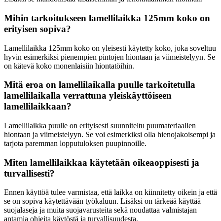
Mihin tarkoitukseen lamellilaikka 125mm koko on
erityisen sopiva?
Lamellilaikka 125mm koko on yleisesti käytetty koko, joka soveltuu
hyvin esimerkiksi pienempien pintojen hiontaan ja viimeistelyyn. Se
on kätevä koko monenlaisiin hiontatöihin.
Mitä eroa on lamellilaikalla puulle tarkoitetulla
lamellilaikalla verrattuna yleiskäyttöiseen
lamellilaikkaan?
Lamellilaikka puulle on erityisesti suunniteltu puumateriaalien
hiontaan ja viimeistelyyn. Se voi esimerkiksi olla hienojakoisempi ja
tarjota paremman lopputuloksen puupinnoille.
Miten lamellilaikkaa käytetään oikeaoppisesti ja
turvallisesti?
Ennen käyttöä tulee varmistaa, että laikka on kiinnitetty oikein ja että
se on sopiva käytettävään työkaluun. Lisäksi on tärkeää käyttää
suojalaseja ja muita suojavarusteita sekä noudattaa valmistajan
antamia ohjeita käytöstä ja turvallisuudesta.