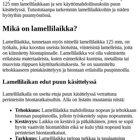
125 mm lamellilaikkaan ja sen käyttömahdollisuuksiin puun
käsittelyssä. Tutustutaanpa tarkemmin lamellilaikkoihin ja niiden
hyötyihin puuntyöstössä.
Mikä on lamellilaikka?
Lamellilaikka, tunnetaan myös nimellä lamellilaikka 125 mm, on
työkalu, joka koostuu useista hiotuista, viisteisistä lamelleista, joita
on kiinnitetty hiontapinnalle. Lamellilaikka voi olla valmistettu
erilaisista materiaaleista, kuten esimerkiksi kumista, metallista tai
muovista riippuen käyttötarkoituksesta. Se on suunniteltu
tehokkaaseen pintakäsittelyyn ja hiontaan erilaisilla puupinnoilla.
Lamellilaikan edut puun käsittelyssä
Lamellilaikalla on useita etuja puun käsittelyssä verrattuna
perinteisiin hiontaratkaisuihin. Alla on listattu muutamia niistä:
Tehokkuus:
Lamellilaikka mahdollistaa nopean ja tehokkaan
hionnan puupinnoilla, jolloin työskentely sujuu nopeammin.
Kestävyys:
Laikka on kestävä ja pitkäikäinen, joten se sopii
hyvin vaativiin hiontatöihin eikä se kulu yhtä nopeasti kuin
perinteiset hiontaratkaisut.
Tarkkuus:
Lamellilaikka tarjoaa tarkkaa ja tasalaatuista