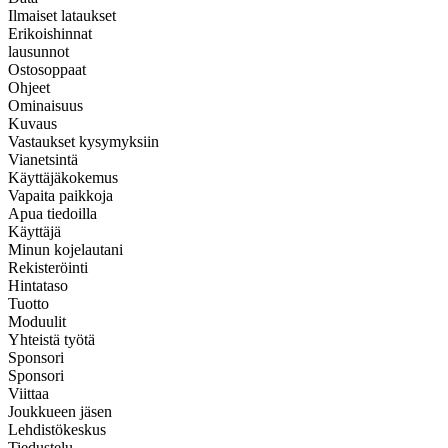
Ilmaiset lataukset
Erikoishinnat
lausunnot
Ostosoppaat
Ohjeet
Ominaisuus
Kuvaus
Vastaukset kysymyksiin
Vianetsintä
Käyttäjäkokemus
Vapaita paikkoja
Apua tiedoilla
Käyttäjä
Minun kojelautani
Rekisteröinti
Hintataso
Tuotto
Moduulit
Yhteistä työtä
Sponsori
Sponsori
Viittaa
Joukkueen jäsen
Lehdistökeskus
Tiedustelu