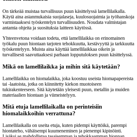
On tärkeää muistaa turvallisuus puun käsittelyssä lamellilaikalla.
Käytä aina asianmukaisia suojalaseja, kuulosuojaimia ja työhanskoja
varmistaaksesi työskentelyn turvallisuuden. Noudata valmistajan
antamia ohjeita ja suosituksia laitteen käytössä.
Yhteenvetona voidaan todeta, että lamellilaikka on erinomainen
työkalu puun hiontaan tarjoten tehokkuutta, kestävyyttä ja tarkkuutta
työskentelyyn. Muista aina käyttää lamellilaikkaa oikein ja
turvallisesti saavuttaaksesi parhaan lopputuloksen puun käsittelyssä.
Mikä on lamellilaikka ja mihin sitä käytetään?
Lamellilaikka on hiomalaikka, joka koostuu useista hiomapapereista
tai -laatoista, jotka on kiinnitetty kiekon muotoiseen
tukirakenteeseen. Sitä käytetään yleisesti puun, metallin ja muiden
materiaalien hiontaan ja viimeistelyyn.
Mitä etuja lamellilaikalla on perinteisiin
hiomalaikkoihin verrattuna?
Lamellilaikalla on useita etuja, kuten pidempi käyttöikä, parempi
hiontateho, vähäisempi kuumeneminen ja pienempi kipinöinti.
Lisäksi se mahdollistaa tasaisemman ja tehokkaamman hionnan.