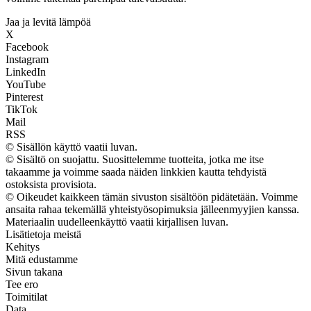
Jaa ja levitä lämpöä
X
Facebook
Instagram
LinkedIn
YouTube
Pinterest
TikTok
Mail
RSS
© Sisällön käyttö vaatii luvan.
© Sisältö on suojattu. Suosittelemme tuotteita, jotka me itse
takaamme ja voimme saada näiden linkkien kautta tehdyistä
ostoksista provisiota.
© Oikeudet kaikkeen tämän sivuston sisältöön pidätetään. Voimme
ansaita rahaa tekemällä yhteistyösopimuksia jälleenmyyjien kanssa.
Materiaalin uudelleenkäyttö vaatii kirjallisen luvan.
Lisätietoja meistä
Kehitys
Mitä edustamme
Sivun takana
Tee ero
Toimitilat
Data