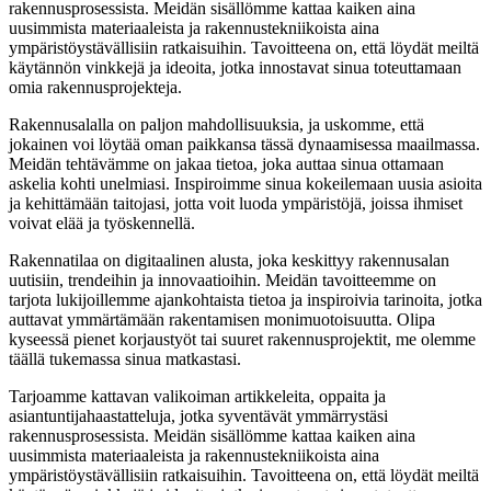
rakennusprosessista. Meidän sisällömme kattaa kaiken aina
uusimmista materiaaleista ja rakennustekniikoista aina
ympäristöystävällisiin ratkaisuihin. Tavoitteena on, että löydät meiltä
käytännön vinkkejä ja ideoita, jotka innostavat sinua toteuttamaan
omia rakennusprojekteja.
Rakennusalalla on paljon mahdollisuuksia, ja uskomme, että
jokainen voi löytää oman paikkansa tässä dynaamisessa maailmassa.
Meidän tehtävämme on jakaa tietoa, joka auttaa sinua ottamaan
askelia kohti unelmiasi. Inspiroimme sinua kokeilemaan uusia asioita
ja kehittämään taitojasi, jotta voit luoda ympäristöjä, joissa ihmiset
voivat elää ja työskennellä.
Rakennatilaa on digitaalinen alusta, joka keskittyy rakennusalan
uutisiin, trendeihin ja innovaatioihin. Meidän tavoitteemme on
tarjota lukijoillemme ajankohtaista tietoa ja inspiroivia tarinoita, jotka
auttavat ymmärtämään rakentamisen monimuotoisuutta. Olipa
kyseessä pienet korjaustyöt tai suuret rakennusprojektit, me olemme
täällä tukemassa sinua matkastasi.
Tarjoamme kattavan valikoiman artikkeleita, oppaita ja
asiantuntijahaastatteluja, jotka syventävät ymmärrystäsi
rakennusprosessista. Meidän sisällömme kattaa kaiken aina
uusimmista materiaaleista ja rakennustekniikoista aina
ympäristöystävällisiin ratkaisuihin. Tavoitteena on, että löydät meiltä