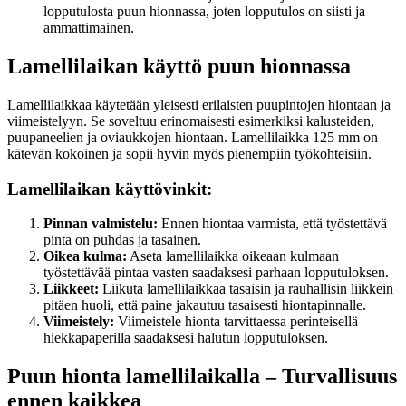
lopputulosta puun hionnassa, joten lopputulos on siisti ja
ammattimainen.
Lamellilaikan käyttö puun hionnassa
Lamellilaikkaa käytetään yleisesti erilaisten puupintojen hiontaan ja
viimeistelyyn. Se soveltuu erinomaisesti esimerkiksi kalusteiden,
puupaneelien ja oviaukkojen hiontaan. Lamellilaikka 125 mm on
kätevän kokoinen ja sopii hyvin myös pienempiin työkohteisiin.
Lamellilaikan käyttövinkit:
Pinnan valmistelu:
Ennen hiontaa varmista, että työstettävä
pinta on puhdas ja tasainen.
Oikea kulma:
Aseta lamellilaikka oikeaan kulmaan
työstettävää pintaa vasten saadaksesi parhaan lopputuloksen.
Liikkeet:
Liikuta lamellilaikkaa tasaisin ja rauhallisin liikkein
pitäen huoli, että paine jakautuu tasaisesti hiontapinnalle.
Viimeistely:
Viimeistele hionta tarvittaessa perinteisellä
hiekkapaperilla saadaksesi halutun lopputuloksen.
Puun hionta lamellilaikalla – Turvallisuus
ennen kaikkea