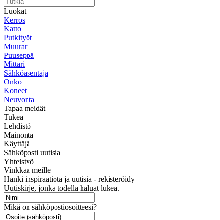
Luokat
Kerros
Katto
Putkityöt
Muurari
Puuseppä
Mittari
Sähköasentaja
Onko
Koneet
Neuvonta
Tapaa meidät
Tukea
Lehdistö
Mainonta
Käyttäjä
Sähköposti uutisia
Yhteistyö
Vinkkaa meille
Hanki inspiraatiota ja uutisia - rekisteröidy
Uutiskirje, jonka todella haluat lukea.
Mikä on sähköpostiosoitteesi?