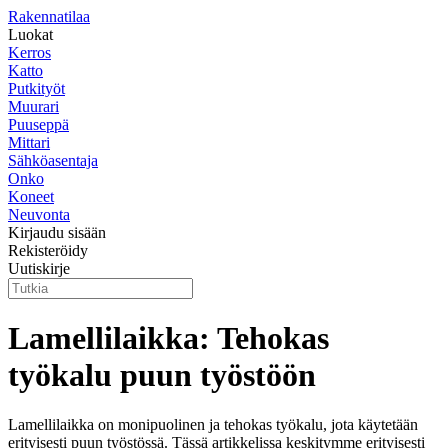
Rakennatilaa
Luokat
Kerros
Katto
Putkityöt
Muurari
Puuseppä
Mittari
Sähköasentaja
Onko
Koneet
Neuvonta
Kirjaudu sisään
Rekisteröidy
Uutiskirje
Lamellilaikka: Tehokas
työkalu puun työstöön
Lamellilaikka on monipuolinen ja tehokas työkalu, jota käytetään
erityisesti puun työstössä. Tässä artikkelissa keskitymme erityisesti