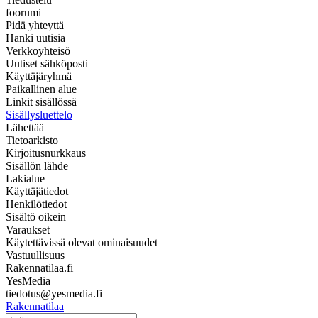
foorumi
Pidä yhteyttä
Hanki uutisia
Verkkoyhteisö
Uutiset sähköposti
Käyttäjäryhmä
Paikallinen alue
Linkit sisällössä
Sisällysluettelo
Lähettää
Tietoarkisto
Kirjoitusnurkkaus
Sisällön lähde
Lakialue
Käyttäjätiedot
Henkilötiedot
Sisältö oikein
Varaukset
Käytettävissä olevat ominaisuudet
Vastuullisuus
Rakennatilaa.fi
YesMedia
tiedotus@yesmedia.fi
Rakennatilaa