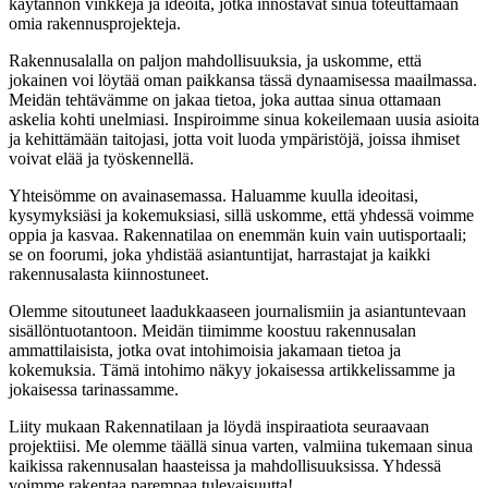
käytännön vinkkejä ja ideoita, jotka innostavat sinua toteuttamaan
omia rakennusprojekteja.
Rakennusalalla on paljon mahdollisuuksia, ja uskomme, että
jokainen voi löytää oman paikkansa tässä dynaamisessa maailmassa.
Meidän tehtävämme on jakaa tietoa, joka auttaa sinua ottamaan
askelia kohti unelmiasi. Inspiroimme sinua kokeilemaan uusia asioita
ja kehittämään taitojasi, jotta voit luoda ympäristöjä, joissa ihmiset
voivat elää ja työskennellä.
Yhteisömme on avainasemassa. Haluamme kuulla ideoitasi,
kysymyksiäsi ja kokemuksiasi, sillä uskomme, että yhdessä voimme
oppia ja kasvaa. Rakennatilaa on enemmän kuin vain uutisportaali;
se on foorumi, joka yhdistää asiantuntijat, harrastajat ja kaikki
rakennusalasta kiinnostuneet.
Olemme sitoutuneet laadukkaaseen journalismiin ja asiantuntevaan
sisällöntuotantoon. Meidän tiimimme koostuu rakennusalan
ammattilaisista, jotka ovat intohimoisia jakamaan tietoa ja
kokemuksia. Tämä intohimo näkyy jokaisessa artikkelissamme ja
jokaisessa tarinassamme.
Liity mukaan Rakennatilaan ja löydä inspiraatiota seuraavaan
projektiisi. Me olemme täällä sinua varten, valmiina tukemaan sinua
kaikissa rakennusalan haasteissa ja mahdollisuuksissa. Yhdessä
voimme rakentaa parempaa tulevaisuutta!