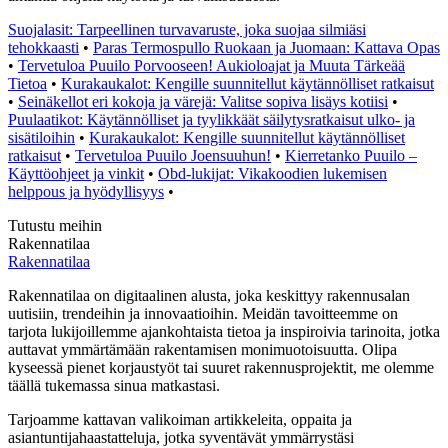
Suojalasit: Tarpeellinen turvavaruste, joka suojaa silmiäsi
tehokkaasti
•
Paras Termospullo Ruokaan ja Juomaan: Kattava Opas
•
Tervetuloa Puuilo Porvooseen! Aukioloajat ja Muuta Tärkeää
Tietoa
•
Kurakaukalot: Kengille suunnitellut käytännölliset ratkaisut
•
Seinäkellot eri kokoja ja värejä: Valitse sopiva lisäys kotiisi
•
Puulaatikot: Käytännölliset ja tyylikkäät säilytysratkaisut ulko- ja
sisätiloihin
•
Kurakaukalot: Kengille suunnitellut käytännölliset
ratkaisut
•
Tervetuloa Puuilo Joensuuhun!
•
Kierretanko Puuilo –
Käyttöohjeet ja vinkit
•
Obd-lukijat: Vikakoodien lukemisen
helppous ja hyödyllisyys
•
Tutustu meihin
Rakennatilaa
Rakennatilaa
Rakennatilaa on digitaalinen alusta, joka keskittyy rakennusalan
uutisiin, trendeihin ja innovaatioihin. Meidän tavoitteemme on
tarjota lukijoillemme ajankohtaista tietoa ja inspiroivia tarinoita, jotka
auttavat ymmärtämään rakentamisen monimuotoisuutta. Olipa
kyseessä pienet korjaustyöt tai suuret rakennusprojektit, me olemme
täällä tukemassa sinua matkastasi.
Tarjoamme kattavan valikoiman artikkeleita, oppaita ja
asiantuntijahaastatteluja, jotka syventävät ymmärrystäsi