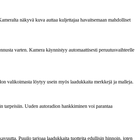
Kameralta näkyvä kuva auttaa kuljettajaa havaitsemaan mahdolliset
ennusta varten. Kamera käynnistyy automaattisesti peruutusvaihteelle
uilon valikoimasta löytyy usein myös laadukkaita merkkejä ja malleja.
siin tarpeisiin. Uuden autoradion hankkiminen voi parantaa
vuutta. Puuilo tarjoaa laadukkaita tuotteita edullisin hinnoin, joten