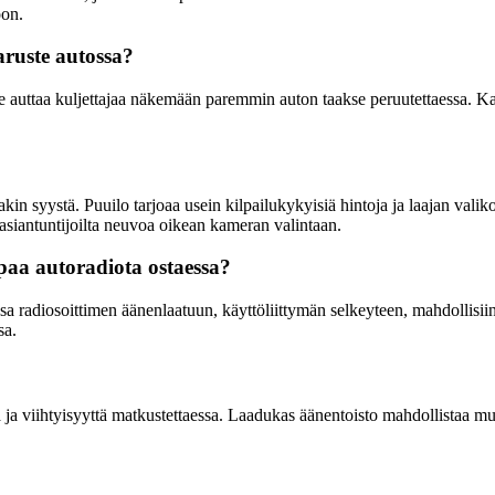
oon.
aruste autossa?
auttaa kuljettajaa näkemään paremmin auton taakse peruutettaessa. Kamer
 syystä. Puuilo tarjoaa usein kilpailukykyisiä hintoja ja laajan valikoi
asiantuntijoilta neuvoa oikean kameran valintaan.
aa autoradiota ostaessa?
 radiosoittimen äänenlaatuun, käyttöliittymän selkeyteen, mahdollisiin 
sa.
ja viihtyisyyttä matkustettaessa. Laadukas äänentoisto mahdollistaa mus