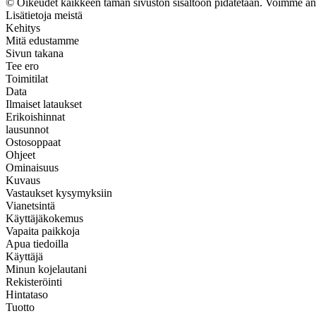
© Oikeudet kaikkeen tämän sivuston sisältöön pidätetään. Voimme ansai
Lisätietoja meistä
Kehitys
Mitä edustamme
Sivun takana
Tee ero
Toimitilat
Data
Ilmaiset lataukset
Erikoishinnat
lausunnot
Ostosoppaat
Ohjeet
Ominaisuus
Kuvaus
Vastaukset kysymyksiin
Vianetsintä
Käyttäjäkokemus
Vapaita paikkoja
Apua tiedoilla
Käyttäjä
Minun kojelautani
Rekisteröinti
Hintataso
Tuotto