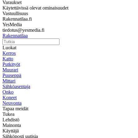
Varaukset
Käytettävissä olevat ominaisuudet
Vastuullisuus
Rakennatilaa.fi
YesMedia
tiedotus@yesmedia.fi
Rakennatilaa
Luokat
Kerros
Katto
Putkityöt
Muurari
Puuseppä
Mittari
Sähköasentaja
Onko
Koneet
Neuvonta
Tapaa meidät
Tukea
Lehdistö
Mainonta
Käyttäjä
Sähköposti uutisia