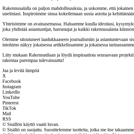
Rakennusalalla on paljon mahdollisuuksia, ja uskomme, että jokainen
unelmiasi. Inspiroimme sinua kokeilemaan uusia asioita ja kehittämään ta
Yhteisömme on avainasemassa. Haluamme kuulla ideoitasi, kysymyksiä
joka yhdistää asiantuntijat, harrastajat ja kaikki rakennusalasta kiinnos
Olemme sitoutuneet laadukkaaseen journalismiin ja asiantuntevaan si
intohimo näkyy jokaisessa artikkelissamme ja jokaisessa tarinassamme
Liity mukaan Rakennatilaan ja löydä inspiraatiota seuraavaan projekt
rakentaa parempaa tulevaisuutta!
Jaa ja levitä lämpöä
X
Facebook
Instagram
LinkedIn
YouTube
Pinterest
TikTok
Mail
RSS
© Sisällön käyttö vaatii luvan.
© Sisältö on suojattu. Suosittelemme tuotteita, jotka me itse takaamme