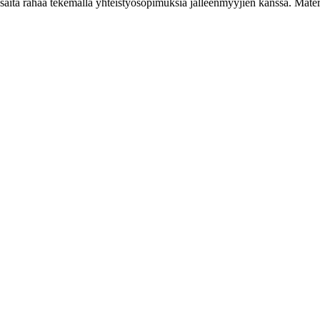
ta rahaa tekemällä yhteistyösopimuksia jälleenmyyjien kanssa. Materiaa