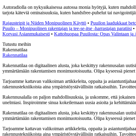
Autoradiolla on nykyaikaisessa autossa monia hyötyjä, kuten mahdollis
tarjota käteviä ominaisuuksia, kuten handsfree-puhelut tai navigointij
Rajausteipit ja Niiden Monipuolinen Käyttö
•
Puuilon laadukkaat beto
Puuilo – Monipuolinen rakentajan ja tee-se-itse -harrastajan paratiisi
•
Korvasi Asianmukaisesti
•
Kattohuopaa Puuilosta: Opas Valintaan ja
Tutustu meihin
Rakennatilaa
Rakennatilaa
Rakennatilaa on digitaalinen alusta, joka keskittyy rakennusalan uutisii
ymmärtämään rakentamisen monimuotoisuutta. Olipa kyseessä pienet ko
Tarjoamme kattavan valikoiman artikkeleita, oppaita ja asiantuntijaha
rakennustekniikoista aina ympäristöystävällisiin ratkaisuihin. Tavoitte
Rakennusalalla on paljon mahdollisuuksia, ja uskomme, että jokainen
unelmiasi. Inspiroimme sinua kokeilemaan uusia asioita ja kehittämään ta
Rakennatilaa on digitaalinen alusta, joka keskittyy rakennusalan uutisii
ymmärtämään rakentamisen monimuotoisuutta. Olipa kyseessä pienet ko
Tarjoamme kattavan valikoiman artikkeleita, oppaita ja asiantuntijaha
rakennustekniikoista aina ympäristöystävällisiin ratkaisuihin. Tavoitte