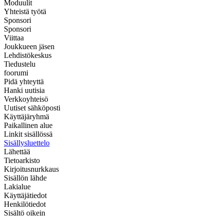
Moduulit
Yhteistä työtä
Sponsori
Sponsori
Viittaa
Joukkueen jäsen
Lehdistökeskus
Tiedustelu
foorumi
Pidä yhteyttä
Hanki uutisia
Verkkoyhteisö
Uutiset sähköposti
Käyttäjäryhmä
Paikallinen alue
Linkit sisällössä
Sisällysluettelo
Lähettää
Tietoarkisto
Kirjoitusnurkkaus
Sisällön lähde
Lakialue
Käyttäjätiedot
Henkilötiedot
Sisältö oikein