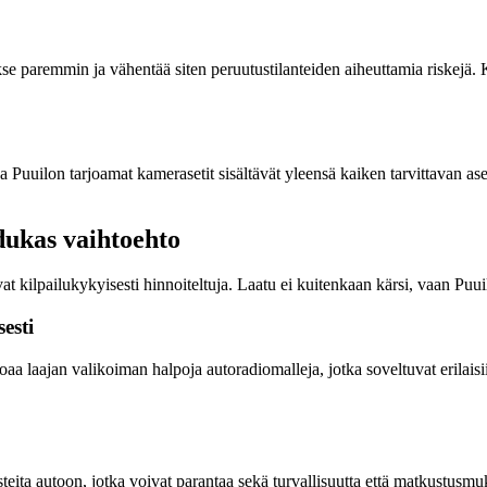
e paremmin ja vähentää siten peruutustilanteiden aiheuttamia riskejä. 
Puuilon tarjoamat kamerasetit sisältävät yleensä kaiken tarvittavan as
dukas vaihtoehto
at kilpailukykyisesti hinnoiteltuja. Laatu ei kuitenkaan kärsi, vaan Pu
esti
joaa laajan valikoiman halpoja autoradiomalleja, jotka soveltuvat erilai
ita autoon, jotka voivat parantaa sekä turvallisuutta että matkustusmuka