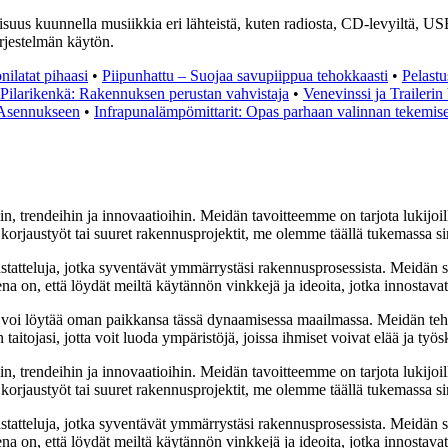
uus kuunnella musiikkia eri lähteistä, kuten radiosta, CD-levyiltä, USB
ärjestelmän käytön.
nilatat pihaasi
•
Piipunhattu – Suojaa savupiippua tehokkaasti
•
Pelastu
Pilarikenkä: Rakennuksen perustan vahvistaja
•
Venevinssi ja Traileri
 Asennukseen
•
Infrapunalämpömittarit: Opas parhaan valinnan tekemis
n, trendeihin ja innovaatioihin. Meidän tavoitteemme on tarjota lukijoill
rjaustyöt tai suuret rakennusprojektit, me olemme täällä tukemassa si
astatteluja, jotka syventävät ymmärrystäsi rakennusprosessista. Meidän 
ena on, että löydät meiltä käytännön vinkkejä ja ideoita, jotka innostav
 voi löytää oman paikkansa tässä dynaamisessa maailmassa. Meidän teht
itojasi, jotta voit luoda ympäristöjä, joissa ihmiset voivat elää ja työs
n, trendeihin ja innovaatioihin. Meidän tavoitteemme on tarjota lukijoill
rjaustyöt tai suuret rakennusprojektit, me olemme täällä tukemassa si
astatteluja, jotka syventävät ymmärrystäsi rakennusprosessista. Meidän 
ena on, että löydät meiltä käytännön vinkkejä ja ideoita, jotka innostav