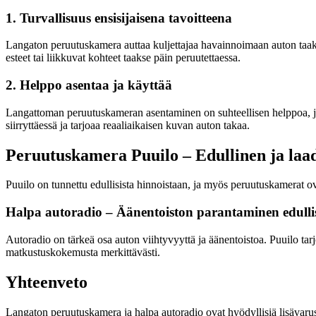
1. Turvallisuus ensisijaisena tavoitteena
Langaton peruutuskamera auttaa kuljettajaa havainnoimaan auton taaks
esteet tai liikkuvat kohteet taakse päin peruutettaessa.
2. Helppo asentaa ja käyttää
Langattoman peruutuskameran asentaminen on suhteellisen helppoa, ja 
siirryttäessä ja tarjoaa reaaliaikaisen kuvan auton takaa.
Peruutuskamera Puuilo – Edullinen ja laa
Puuilo on tunnettu edullisista hinnoistaan, ja myös peruutuskamerat ov
Halpa autoradio – Äänentoiston parantaminen edullis
Autoradio on tärkeä osa auton viihtyvyyttä ja äänentoistoa. Puuilo tar
matkustuskokemusta merkittävästi.
Yhteenveto
Langaton peruutuskamera ja halpa autoradio ovat hyödyllisiä lisävaruste