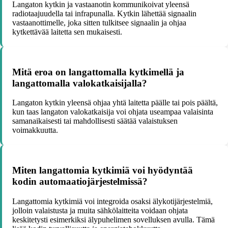
Langaton kytkin ja vastaanotin kommunikoivat yleensä
radiotaajuudella tai infrapunalla. Kytkin lähettää signaalin
vastaanottimelle, joka sitten tulkitsee signaalin ja ohjaa
kytkettävää laitetta sen mukaisesti.
Mitä eroa on langattomalla kytkimellä ja
langattomalla valokatkaisijalla?
Langaton kytkin yleensä ohjaa yhtä laitetta päälle tai pois päältä,
kun taas langaton valokatkaisija voi ohjata useampaa valaisinta
samanaikaisesti tai mahdollisesti säätää valaistuksen
voimakkuutta.
Miten langattomia kytkimiä voi hyödyntää
kodin automaatiojärjestelmissä?
Langattomia kytkimiä voi integroida osaksi älykotijärjestelmiä,
jolloin valaistusta ja muita sähkölaitteita voidaan ohjata
keskitetysti esimerkiksi älypuhelimen sovelluksen avulla. Tämä