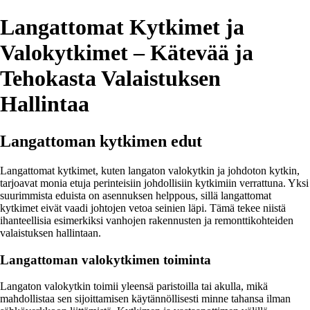
Langattomat Kytkimet ja
Valokytkimet – Kätevää ja
Tehokasta Valaistuksen
Hallintaa
Langattoman kytkimen edut
Langattomat kytkimet, kuten langaton valokytkin ja johdoton kytkin,
tarjoavat monia etuja perinteisiin johdollisiin kytkimiin verrattuna. Yksi
suurimmista eduista on asennuksen helppous, sillä langattomat
kytkimet eivät vaadi johtojen vetoa seinien läpi. Tämä tekee niistä
ihanteellisia esimerkiksi vanhojen rakennusten ja remonttikohteiden
valaistuksen hallintaan.
Langattoman valokytkimen toiminta
Langaton valokytkin toimii yleensä paristoilla tai akulla, mikä
mahdollistaa sen sijoittamisen käytännöllisesti minne tahansa ilman