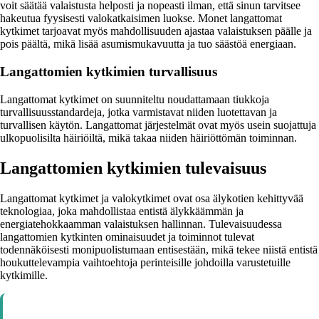
voit säätää valaistusta helposti ja nopeasti ilman, että sinun tarvitsee
hakeutua fyysisesti valokatkaisimen luokse. Monet langattomat
kytkimet tarjoavat myös mahdollisuuden ajastaa valaistuksen päälle ja
pois päältä, mikä lisää asumismukavuutta ja tuo säästöä energiaan.
Langattomien kytkimien turvallisuus
Langattomat kytkimet on suunniteltu noudattamaan tiukkoja
turvallisuusstandardeja, jotka varmistavat niiden luotettavan ja
turvallisen käytön. Langattomat järjestelmät ovat myös usein suojattuja
ulkopuolisilta häiriöiltä, mikä takaa niiden häiriöttömän toiminnan.
Langattomien kytkimien tulevaisuus
Langattomat kytkimet ja valokytkimet ovat osa älykotien kehittyvää
teknologiaa, joka mahdollistaa entistä älykkäämmän ja
energiatehokkaamman valaistuksen hallinnan. Tulevaisuudessa
langattomien kytkinten ominaisuudet ja toiminnot tulevat
todennäköisesti monipuolistumaan entisestään, mikä tekee niistä entistä
houkuttelevampia vaihtoehtoja perinteisille johdoilla varustetuille
kytkimille.