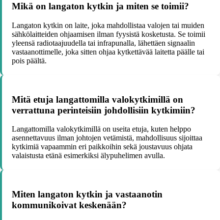
Mikä on langaton kytkin ja miten se toimii?
Langaton kytkin on laite, joka mahdollistaa valojen tai muiden
sähkölaitteiden ohjaamisen ilman fyysistä kosketusta. Se toimii
yleensä radiotaajuudella tai infrapunalla, lähettäen signaalin
vastaanottimelle, joka sitten ohjaa kytkettävää laitetta päälle tai
pois päältä.
Mitä etuja langattomilla valokytkimillä on
verrattuna perinteisiin johdollisiin kytkimiin?
Langattomilla valokytkimillä on useita etuja, kuten helppo
asennettavuus ilman johtojen vetämistä, mahdollisuus sijoittaa
kytkimiä vapaammin eri paikkoihin sekä joustavuus ohjata
valaistusta etänä esimerkiksi älypuhelimen avulla.
Miten langaton kytkin ja vastaanotin
kommunikoivat keskenään?