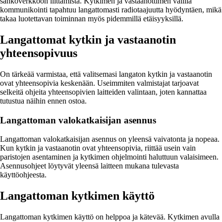
sähköverkkoon liittämistä. Kytkimen ja vastaanottimen välillä
kommunikointi tapahtuu langattomasti radiotaajuutta hyödyntäen, mikä
takaa luotettavan toiminnan myös pidemmillä etäisyyksillä.
Langattomat kytkin ja vastaanotin
yhteensopivuus
On tärkeää varmistaa, että valitsemasi langaton kytkin ja vastaanotin
ovat yhteensopivia keskenään. Useimmiten valmistajat tarjoavat
selkeitä ohjeita yhteensopivien laitteiden valintaan, joten kannattaa
tutustua näihin ennen ostoa.
Langattoman valokatkaisijan asennus
Langattoman valokatkaisijan asennus on yleensä vaivatonta ja nopeaa.
Kun kytkin ja vastaanotin ovat yhteensopivia, riittää usein vain
paristojen asentaminen ja kytkimen ohjelmointi haluttuun valaisimeen.
Asennusohjeet löytyvät yleensä laitteen mukana tulevasta
käyttöohjeesta.
Langattoman kytkimen käyttö
Langattoman kytkimen käyttö on helppoa ja kätevää. Kytkimen avulla