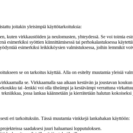
tattu joitakin yleisimpiä käyttötarkoituksia:
en, kuten virkkaustöiden ja neulomusten, yhteydessä. Se voi toimia esime
ä esimerkiksi syöttien kiinnittämisessä tai perhokalastuksessa käytettä
yntää esimerkiksi leikkiköysien valmistuksessa, joihin lemmikit voivat
oitukseen se on tarkoitus käyttää. Alla on esitelty muutamia yleisiä valm
virkkaamalla se. Virkkaamalla saa aikaan kestävän ja joustavan koukun 
oukku tai -lenkki voi olla tiheämpi ja kestävämpi verrattuna virkattu
tekniikkaa, jossa lankaa käännetään ja kierrätetään halutun kokoiseksi 
esti eri tarkoituksiin. Tässä muutamia vinkkejä lankahakan käyttöön:
 projekteissa saadaksesi juuri haluamasi lopputuloksen.