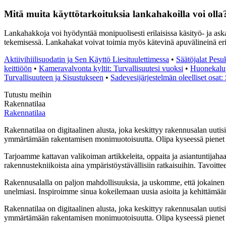
Mitä muita käyttötarkoituksia lankahakoilla voi olla
Lankahakkoja voi hyödyntää monipuolisesti erilaisissa käsityö- ja askar
tekemisessä. Lankahakat voivat toimia myös kätevinä apuvälineinä eril
Aktiivihiilisuodatin ja Sen Käyttö Liesituulettimessa
•
Säätöjalat Pesuk
keittiöön
•
Kameravalvonta kyltit: Turvallisuutesi vuoksi
•
Huonekalup
Turvallisuuteen ja Sisustukseen
•
Sadevesijärjestelmän oleelliset osat:
Tutustu meihin
Rakennatilaa
Rakennatilaa
Rakennatilaa on digitaalinen alusta, joka keskittyy rakennusalan uutisii
ymmärtämään rakentamisen monimuotoisuutta. Olipa kyseessä pienet ko
Tarjoamme kattavan valikoiman artikkeleita, oppaita ja asiantuntijaha
rakennustekniikoista aina ympäristöystävällisiin ratkaisuihin. Tavoitte
Rakennusalalla on paljon mahdollisuuksia, ja uskomme, että jokainen
unelmiasi. Inspiroimme sinua kokeilemaan uusia asioita ja kehittämään ta
Rakennatilaa on digitaalinen alusta, joka keskittyy rakennusalan uutisii
ymmärtämään rakentamisen monimuotoisuutta. Olipa kyseessä pienet ko