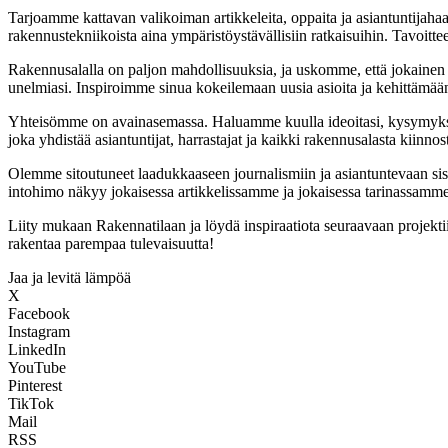
Tarjoamme kattavan valikoiman artikkeleita, oppaita ja asiantuntijaha
rakennustekniikoista aina ympäristöystävällisiin ratkaisuihin. Tavoitte
Rakennusalalla on paljon mahdollisuuksia, ja uskomme, että jokainen
unelmiasi. Inspiroimme sinua kokeilemaan uusia asioita ja kehittämään ta
Yhteisömme on avainasemassa. Haluamme kuulla ideoitasi, kysymyksiä
joka yhdistää asiantuntijat, harrastajat ja kaikki rakennusalasta kiinnos
Olemme sitoutuneet laadukkaaseen journalismiin ja asiantuntevaan si
intohimo näkyy jokaisessa artikkelissamme ja jokaisessa tarinassamme
Liity mukaan Rakennatilaan ja löydä inspiraatiota seuraavaan projekt
rakentaa parempaa tulevaisuutta!
Jaa ja levitä lämpöä
X
Facebook
Instagram
LinkedIn
YouTube
Pinterest
TikTok
Mail
RSS