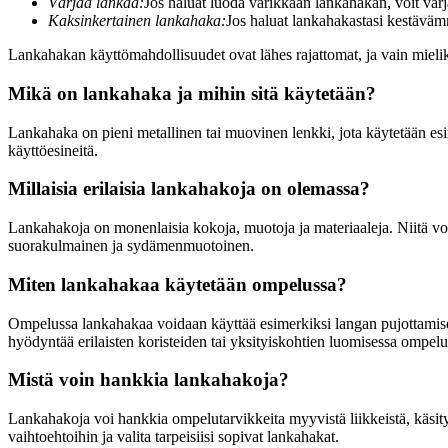
Värjää lankaa:
Jos haluat luoda värikkään lankahakan, voit värjät
Kaksinkertainen lankahaka:
Jos haluat lankahakastasi kestävä
Lankahakan käyttömahdollisuudet ovat lähes rajattomat, ja vain mielikuv
Mikä on lankahaka ja mihin sitä käytetään?
Lankahaka on pieni metallinen tai muovinen lenkki, jota käytetään esime
käyttöesineitä.
Millaisia erilaisia lankahakoja on olemassa?
Lankahakoja on monenlaisia kokoja, muotoja ja materiaaleja. Niitä voi 
suorakulmainen ja sydämenmuotoinen.
Miten lankahakaa käytetään ompelussa?
Ompelussa lankahakaa voidaan käyttää esimerkiksi langan pujottami
hyödyntää erilaisten koristeiden tai yksityiskohtien luomisessa ompelu
Mistä voin hankkia lankahakoja?
Lankahakoja voi hankkia ompelutarvikkeita myyvistä liikkeistä, käsityök
vaihtoehtoihin ja valita tarpeisiisi sopivat lankahakat.