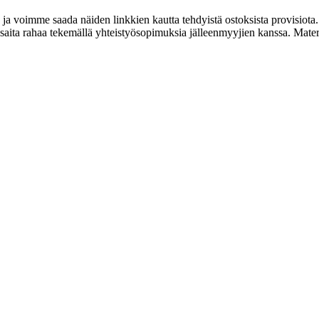
 ja voimme saada näiden linkkien kautta tehdyistä ostoksista provisiota.
ta rahaa tekemällä yhteistyösopimuksia jälleenmyyjien kanssa. Materiaa