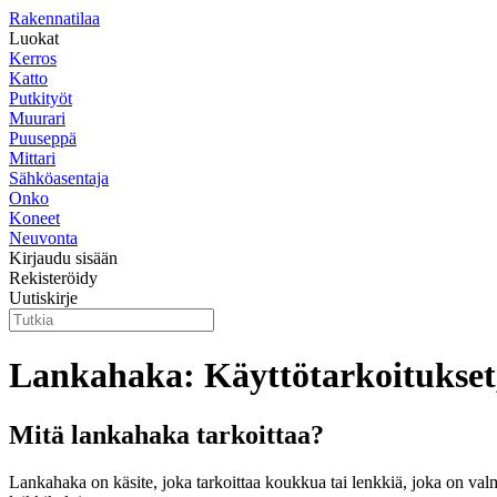
Rakennatilaa
Luokat
Kerros
Katto
Putkityöt
Muurari
Puuseppä
Mittari
Sähköasentaja
Onko
Koneet
Neuvonta
Kirjaudu sisään
Rekisteröidy
Uutiskirje
Lankahaka: Käyttötarkoitukset,
Mitä lankahaka tarkoittaa?
Lankahaka on käsite, joka tarkoittaa koukkua tai lenkkiä, joka on valm