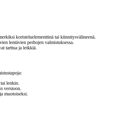
rkiksi koristeluelementtinä tai kiinnitysvälineenä.
vien lentävien perhojen valmistuksessa.
 tarttua ja leikkiä.
istustapoja:
tai lenkin.
un versioon.
ja muotoiseksi.