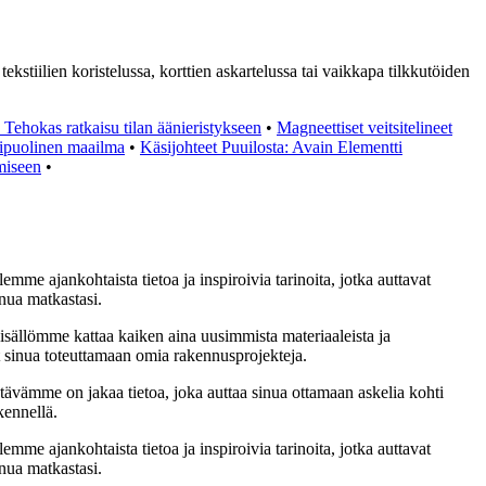
kstiilien koristelussa, korttien askartelussa tai vaikkapa tilkkutöiden
 Tehokas ratkaisu tilan äänieristykseen
•
Magneettiset veitsitelineet
ipuolinen maailma
•
Käsijohteet Puuilosta: Avain Elementti
amiseen
•
emme ajankohtaista tietoa ja inspiroivia tarinoita, jotka auttavat
nua matkastasi.
sisällömme kattaa kaiken aina uusimmista materiaaleista ja
at sinua toteuttamaan omia rakennusprojekteja.
ävämme on jakaa tietoa, joka auttaa sinua ottamaan askelia kohti
kennellä.
emme ajankohtaista tietoa ja inspiroivia tarinoita, jotka auttavat
nua matkastasi.