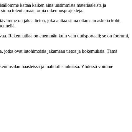
sisällömme kattaa kaiken aina uusimmista materiaaleista ja
at sinua toteuttamaan omia rakennusprojekteja.
ävämme on jakaa tietoa, joka auttaa sinua ottamaan askelia kohti
kennellä.
aa. Rakennatilaa on enemmän kuin vain uutisportaali; se on foorumi,
a, jotka ovat intohimoisia jakamaan tietoa ja kokemuksia. Tämä
rakennusalan haasteissa ja mahdollisuuksissa. Yhdessä voimme