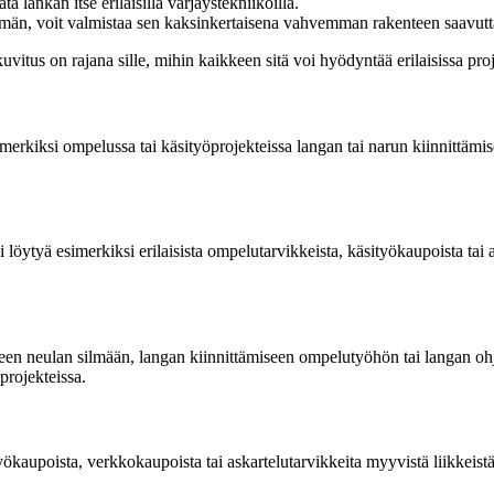
ä lankan itse erilaisilla värjäystekniikoilla.
mmän, voit valmistaa sen kaksinkertaisena vahvemman rakenteen saavutt
itus on rajana sille, mihin kaikkeen sitä voi hyödyntää erilaisissa proje
rkiksi ompelussa tai käsityöprojekteissa langan tai narun kiinnittämisee
löytyä esimerkiksi erilaisista ompelutarvikkeista, käsityökaupoista tai
seen neulan silmään, langan kiinnittämiseen ompelutyöhön tai langan
projekteissa.
aupoista, verkkokaupoista tai askartelutarvikkeita myyvistä liikkeistä. 