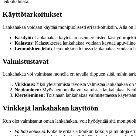
leikkikaluissa.
Käyttötarkoitukset
Lankahakaa voidaan käyttää monipuolisesti eri tarkoituksiin. Alla on lis
Käsityöt:
Lankahakaa käytetään usein erilaisten käsityöprojekti
Kalastus:
Kalastuksessa lankahakaa voidaan käyttää apuvälineen
Lemmikkien lelut:
Lemmikkien leluissa lankahakaa voidaan hyöd
Valmistustavat
Lankahakaa voi valmistaa monella eri tavalla riippuen siitä, mihin tark
Virkkaus:
Yksi yleisimmistä tavoista valmistaa lankahakaa on 
Neulominen:
Myös neulomalla voi valmistaa lankahakaa. Neulek
Kierteleminen:
Toisinaan lankahakaa valmistettaessa käytetään 
Vinkkejä lankahakan käyttöön
Kun olet valmistanut oman lankahakan, voit hyödyntää sitä monipuolis
Vaihda koukkua:
Kokeile erilaisia koukun kokoja ja muotoja eri