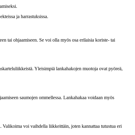
amiseksi.
kteissa ja harrastuksissa.
n tai ohjaamiseen. Se voi olla myös osa erilaisia koriste- tai
 askarteluliikkeistä. Yleisimpiä lankahakojen muotoja ovat pyöreä,
 ohjaamiseen saumojen ommellessa. Lankahakaa voidaan myös
Valikoima voi vaihdella liikkeittäin, joten kannattaa tutustua eri