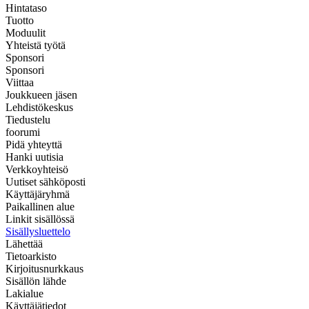
Hintataso
Tuotto
Moduulit
Yhteistä työtä
Sponsori
Sponsori
Viittaa
Joukkueen jäsen
Lehdistökeskus
Tiedustelu
foorumi
Pidä yhteyttä
Hanki uutisia
Verkkoyhteisö
Uutiset sähköposti
Käyttäjäryhmä
Paikallinen alue
Linkit sisällössä
Sisällysluettelo
Lähettää
Tietoarkisto
Kirjoitusnurkkaus
Sisällön lähde
Lakialue
Käyttäjätiedot