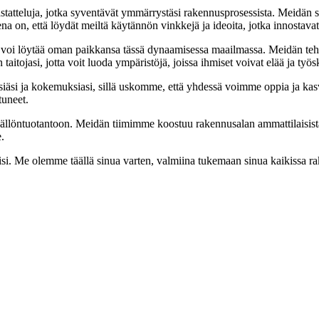
astatteluja, jotka syventävät ymmärrystäsi rakennusprosessista. Meidän 
ena on, että löydät meiltä käytännön vinkkejä ja ideoita, jotka innostav
 voi löytää oman paikkansa tässä dynaamisessa maailmassa. Meidän teht
itojasi, jotta voit luoda ympäristöjä, joissa ihmiset voivat elää ja työs
si ja kokemuksiasi, sillä uskomme, että yhdessä voimme oppia ja kasv
tuneet.
sällöntuotantoon. Meidän tiimimme koostuu rakennusalan ammattilaisist
.
iisi. Me olemme täällä sinua varten, valmiina tukemaan sinua kaikissa 