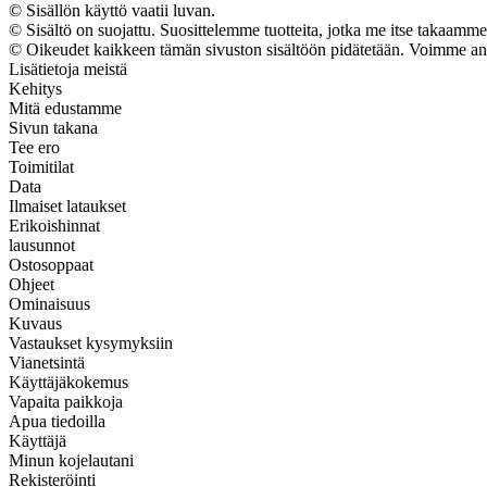
© Sisällön käyttö vaatii luvan.
© Sisältö on suojattu. Suosittelemme tuotteita, jotka me itse takaamme
© Oikeudet kaikkeen tämän sivuston sisältöön pidätetään. Voimme ansai
Lisätietoja meistä
Kehitys
Mitä edustamme
Sivun takana
Tee ero
Toimitilat
Data
Ilmaiset lataukset
Erikoishinnat
lausunnot
Ostosoppaat
Ohjeet
Ominaisuus
Kuvaus
Vastaukset kysymyksiin
Vianetsintä
Käyttäjäkokemus
Vapaita paikkoja
Apua tiedoilla
Käyttäjä
Minun kojelautani
Rekisteröinti