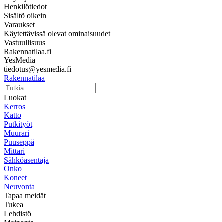
Henkilötiedot
Sisältö oikein
Varaukset
Käytettävissä olevat ominaisuudet
Vastuullisuus
Rakennatilaa.fi
YesMedia
tiedotus@yesmedia.fi
Rakennatilaa
Luokat
Kerros
Katto
Putkityöt
Muurari
Puuseppä
Mittari
Sähköasentaja
Onko
Koneet
Neuvonta
Tapaa meidät
Tukea
Lehdistö