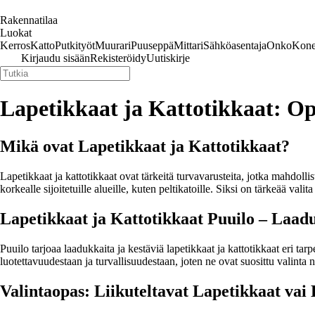
Rakennatilaa
Luokat
Kerros
Katto
Putkityöt
Muurari
Puuseppä
Mittari
Sähköasentaja
Onko
Kone
Kirjaudu sisään
Rekisteröidy
Uutiskirje
Lapetikkaat ja Kattotikkaat: O
Mikä ovat Lapetikkaat ja Kattotikkaat?
Lapetikkaat ja kattotikkaat ovat tärkeitä turvavarusteita, jotka mahdolli
korkealle sijoitetuille alueille, kuten peltikatoille. Siksi on tärkeää vali
Lapetikkaat ja Kattotikkaat Puuilo – Laad
Puuilo tarjoaa laadukkaita ja kestäviä lapetikkaat ja kattotikkaat eri tarp
luotettavuudestaan ja turvallisuudestaan, joten ne ovat suosittu valinta
Valintaopas: Liikuteltavat Lapetikkaat vai 