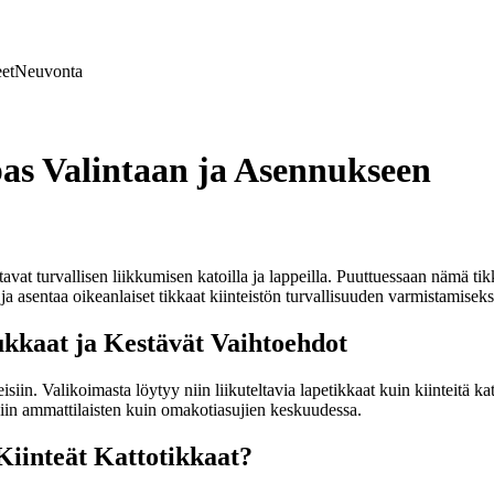
et
Neuvonta
pas Valintaan ja Asennukseen
stavat turvallisen liikkumisen katoilla ja lappeilla. Puuttuessaan nämä t
ta ja asentaa oikeanlaiset tikkaat kiinteistön turvallisuuden varmistamiseks
ukkaat ja Kestävät Vaihtoehdot
eisiin. Valikoimasta löytyy niin liikuteltavia lapetikkaat kuin kiinteitä ka
 niin ammattilaisten kuin omakotiasujien keskuudessa.
Kiinteät Kattotikkaat?