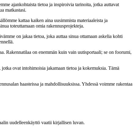
me ajankohtaista tietoa ja inspiroivia tarinoita, jotka auttavat
ua matkastasi.
sällömme kattaa kaiken aina uusimmista materiaaleista ja
t sinua toteuttamaan omia rakennusprojekteja.
ämme on jakaa tietoa, joka auttaa sinua ottamaan askelia kohti
ennellä.
a. Rakennatilaa on enemmän kuin vain uutisportaali; se on foorumi,
, jotka ovat intohimoisia jakamaan tietoa ja kokemuksia. Tämä
akennusalan haasteissa ja mahdollisuuksissa. Yhdessä voimme rakentaa
in uudelleenkäyttö vaatii kirjallisen luvan.