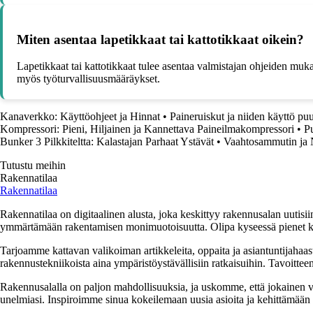
Miten asentaa lapetikkaat tai kattotikkaat oikein?
Lapetikkaat tai kattotikkaat tulee asentaa valmistajan ohjeiden mukai
myös työturvallisuusmääräykset.
Kanaverkko: Käyttöohjeet ja Hinnat
•
Paineruiskut ja niiden käyttö pu
Kompressori: Pieni, Hiljainen ja Kannettava Paineilmakompressori
•
P
Bunker 3 Pilkkiteltta: Kalastajan Parhaat Ystävät
•
Vaahtosammutin ja N
Tutustu meihin
Rakennatilaa
Rakennatilaa
Rakennatilaa on digitaalinen alusta, joka keskittyy rakennusalan uutisiin
ymmärtämään rakentamisen monimuotoisuutta. Olipa kyseessä pienet kor
Tarjoamme kattavan valikoiman artikkeleita, oppaita ja asiantuntijahaas
rakennustekniikoista aina ympäristöystävällisiin ratkaisuihin. Tavoittee
Rakennusalalla on paljon mahdollisuuksia, ja uskomme, että jokainen v
unelmiasi. Inspiroimme sinua kokeilemaan uusia asioita ja kehittämään tai