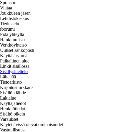
Sponsori
Viittaa
Joukkueen jäsen
Lehdistökeskus
Tiedustelu
foorumi
Pidä yhteyttä
Hanki uutisia
Verkkoyhteisö
Uutiset sähköposti
Käyttäjäryhmä
Paikallinen alue
Linkit sisällössä
Sisällysluettelo
Lähettää
Tietoarkisto
Kirjoitusnurkkaus
Sisällön lähde
Lakialue
Käyttäjätiedot
Henkilötiedot
Sisältö oikein
Varaukset
Käytettävissä olevat ominaisuudet
Vastuullisuus