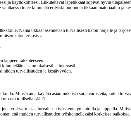
rpeesi ja käyttökohteesi. Liikuteltavat lapetikkaat sopivat hyvin tilapäis
alittaessa tulee kiinnittää erityistä huomiota tikkaan materiaaliin ja ke
ltikatoille. Nämä tikkaat asennetaan turvallisesti katon harjalle ja tarjoa
umisen katon eri osissa.
t
tai lappeen rakenteeseen.
t kiinnitetään asianmukaisesti ja tukevasti.
esi niiden turvallisuuden ja kestävyyden.
paikoilla. Muista aina käyttää asianmukaisia suojavarusteita, kuten turvava
kumasta tuulisella säällä.
, jotta voit varmistaa turvallisen työskentelyn katoilla ja lappeilla. Muis
 oman että muiden turvallisuuden työskennellessäsi korkeissa paikoissa.