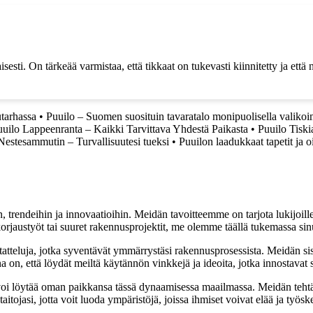
sesti. On tärkeää varmistaa, että tikkaat on tukevasti kiinnitetty ja että
utarhassa
•
Puuilo – Suomen suosituin tavaratalo monipuolisella valikoi
uuilo Lappeenranta – Kaikki Tarvittava Yhdestä Paikasta
•
Puuilo Tiski
estesammutin – Turvallisuutesi tueksi
•
Puuilon laadukkaat tapetit ja oi
, trendeihin ja innovaatioihin. Meidän tavoitteemme on tarjota lukijoillem
jaustyöt tai suuret rakennusprojektit, me olemme täällä tukemassa sin
tatteluja, jotka syventävät ymmärrystäsi rakennusprosessista. Meidän si
na on, että löydät meiltä käytännön vinkkejä ja ideoita, jotka innostava
oi löytää oman paikkansa tässä dynaamisessa maailmassa. Meidän tehtäv
tojasi, jotta voit luoda ympäristöjä, joissa ihmiset voivat elää ja työsk