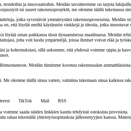
, trendeihin ja innovaatioihin. Meidän tavoitteemme on tarjota lukijoillem
jaustyöt tai suuret rakennusprojektit, me olemme täällä tukemassa sin
tatteluja, jotka syventävät ymmärrystäsi rakennusprosessista. Meidän si
na on, että löydät meiltä käytännön vinkkejä ja ideoita, jotka innostava
oi löytää oman paikkansa tässä dynaamisessa maailmassa. Meidän tehtäv
tojasi, jotta voit luoda ympäristöjä, joissa ihmiset voivat elää ja työsk
i ja kokemuksiasi, sillä uskomme, että yhdessä voimme oppia ja kasva
uneet.
ällöntuotantoon. Meidän tiimimme koostuu rakennusalan ammattilaisista
isi. Me olemme täällä sinua varten, valmiina tukemaan sinua kaikissa r
terest
TikTok
Mail
RSS
ja voimme saada näiden linkkien kautta tehdyistä ostoksista provisiota.
a rahaa tekemällä yhteistyösopimuksia jälleenmyyjien kanssa. Materiaal