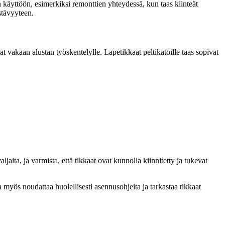
een käyttöön, esimerkiksi remonttien yhteydessä, kun taas kiinteät
stävyyteen.
vat vakaan alustan työskentelylle. Lapetikkaat peltikatoille taas sopivat
ljaita, ja varmista, että tikkaat ovat kunnolla kiinnitetty ja tukevat
ta myös noudattaa huolellisesti asennusohjeita ja tarkastaa tikkaat