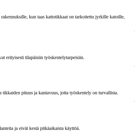
rakennuksille, kun taas kattotikkaat on tarkoitettu jyrkille katoille,
 erityisesti tilapäisiin työskentelytarpeisiin.
a tikkaiden pituus ja kantavuus, jotta työskentely on turvallista.
nteita ja eivät kestä pitkäaikaista käyttöä.