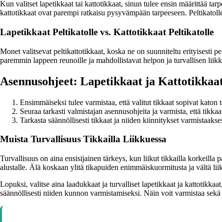
Kun valitset lapetikkaat tai kattotikkaat, sinun tulee ensin määrittää ta
kattotikkaat ovat parempi ratkaisu pysyvämpään tarpeeseen. Peltikatolle v
Lapetikkaat Peltikatolle vs. Kattotikkaat Peltikatolle
Monet valitsevat peltikattotikkaat, koska ne on suunniteltu erityisesti pe
paremmin lappeen reunoille ja mahdollistavat helpon ja turvallisen liikk
Asennusohjeet: Lapetikkaat ja Kattotikkaa
Ensimmäiseksi tulee varmistaa, että valitut tikkaat sopivat katon 
Seuraa tarkasti valmistajan asennusohjeita ja varmista, että tikkaa
Tarkasta säännöllisesti tikkaat ja niiden kiinnitykset varmistaaks
Muista Turvallisuus Tikkailla Liikkuessa
Turvallisuus on aina ensisijainen tärkeys, kun liikut tikkailla korkeilla 
alustalle. Älä koskaan ylitä tikapuiden enimmäiskuormitusta ja vältä liik
Lopuksi, valitse aina laadukkaat ja turvalliset lapetikkaat ja kattotikkaat
säännöllisesti niiden kunnon varmistamiseksi. Näin voit varmistaa sekä