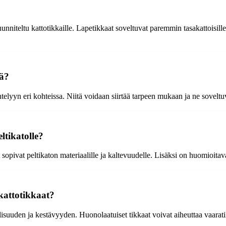
uunniteltu kattotikkaille. Lapetikkaat soveltuvat paremmin tasakattoisille 
iä?
telyyn eri kohteissa. Niitä voidaan siirtää tarpeen mukaan ja ne soveltuvat
ltikatolle?
t sopivat peltikaton materiaalille ja kaltevuudelle. Lisäksi on huomioitav
kattotikkaat?
isuuden ja kestävyyden. Huonolaatuiset tikkaat voivat aiheuttaa vaaratila