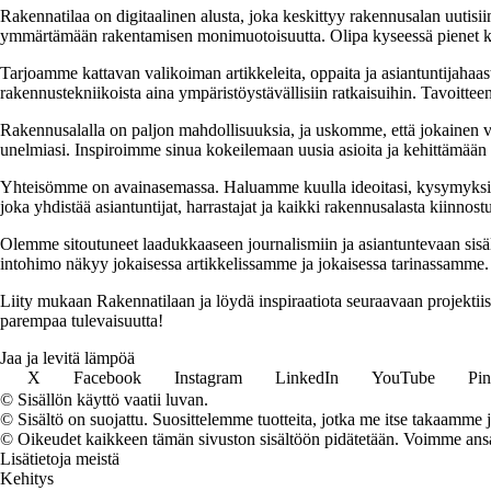
Rakennatilaa on digitaalinen alusta, joka keskittyy rakennusalan uutisiin
ymmärtämään rakentamisen monimuotoisuutta. Olipa kyseessä pienet kor
Tarjoamme kattavan valikoiman artikkeleita, oppaita ja asiantuntijahaas
rakennustekniikoista aina ympäristöystävällisiin ratkaisuihin. Tavoittee
Rakennusalalla on paljon mahdollisuuksia, ja uskomme, että jokainen v
unelmiasi. Inspiroimme sinua kokeilemaan uusia asioita ja kehittämään tai
Yhteisömme on avainasemassa. Haluamme kuulla ideoitasi, kysymyksiäs
joka yhdistää asiantuntijat, harrastajat ja kaikki rakennusalasta kiinnost
Olemme sitoutuneet laadukkaaseen journalismiin ja asiantuntevaan sis
intohimo näkyy jokaisessa artikkelissamme ja jokaisessa tarinassamme.
Liity mukaan Rakennatilaan ja löydä inspiraatiota seuraavaan projekti
parempaa tulevaisuutta!
Jaa ja levitä lämpöä
X
Facebook
Instagram
LinkedIn
YouTube
Pin
© Sisällön käyttö vaatii luvan.
© Sisältö on suojattu. Suosittelemme tuotteita, jotka me itse takaamme 
© Oikeudet kaikkeen tämän sivuston sisältöön pidätetään. Voimme ansait
Lisätietoja meistä
Kehitys