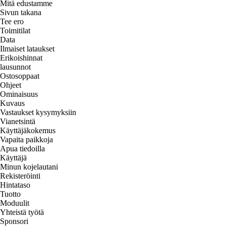
Mitä edustamme
Sivun takana
Tee ero
Toimitilat
Data
Ilmaiset lataukset
Erikoishinnat
lausunnot
Ostosoppaat
Ohjeet
Ominaisuus
Kuvaus
Vastaukset kysymyksiin
Vianetsintä
Käyttäjäkokemus
Vapaita paikkoja
Apua tiedoilla
Käyttäjä
Minun kojelautani
Rekisteröinti
Hintataso
Tuotto
Moduulit
Yhteistä työtä
Sponsori