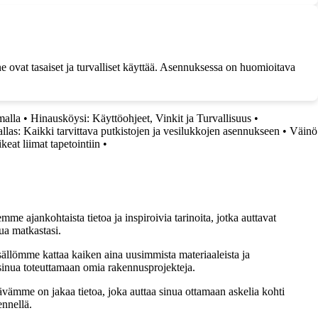
 ne ovat tasaiset ja turvalliset käyttää. Asennuksessa on huomioitava
malla
•
Hinausköysi: Käyttöohjeet, Vinkit ja Turvallisuus
•
allas: Kaikki tarvittava putkistojen ja vesilukkojen asennukseen
•
Väinö
keat liimat tapetointiin
•
me ajankohtaista tietoa ja inspiroivia tarinoita, jotka auttavat
ua matkastasi.
sällömme kattaa kaiken aina uusimmista materiaaleista ja
t sinua toteuttamaan omia rakennusprojekteja.
ämme on jakaa tietoa, joka auttaa sinua ottamaan askelia kohti
ennellä.