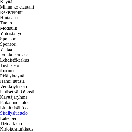
Käyttäjä
Minun kojelautani
Rekisteröinti
Hintataso
Tuotto
Moduulit
Yhteistä työtä
Sponsori
Sponsori
Viittaa
Joukkueen jäsen
Lehdistökeskus
Tiedustelu
foorumi
Pidä yhteyttä
Hanki uutisia
Verkkoyhteisö
Uutiset sähköposti
Käyttäjäryhmä
Paikallinen alue
Linkit sisällössä
Sisällysluettelo
Lähettää
Tietoarkisto
Kirjoitusnurkkaus