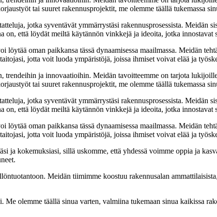
jaustyöt tai suuret rakennusprojektit, me olemme täällä tukemassa sin
tatteluja, jotka syventävät ymmärrystäsi rakennusprosessista. Meidän si
na on, että löydät meiltä käytännön vinkkejä ja ideoita, jotka innostava
oi löytää oman paikkansa tässä dynaamisessa maailmassa. Meidän tehtäv
tojasi, jotta voit luoda ympäristöjä, joissa ihmiset voivat elää ja työsk
, trendeihin ja innovaatioihin. Meidän tavoitteemme on tarjota lukijoillem
jaustyöt tai suuret rakennusprojektit, me olemme täällä tukemassa sin
tatteluja, jotka syventävät ymmärrystäsi rakennusprosessista. Meidän si
na on, että löydät meiltä käytännön vinkkejä ja ideoita, jotka innostava
oi löytää oman paikkansa tässä dynaamisessa maailmassa. Meidän tehtäv
tojasi, jotta voit luoda ympäristöjä, joissa ihmiset voivat elää ja työsk
i ja kokemuksiasi, sillä uskomme, että yhdessä voimme oppia ja kasva
uneet.
ällöntuotantoon. Meidän tiimimme koostuu rakennusalan ammattilaisista
isi. Me olemme täällä sinua varten, valmiina tukemaan sinua kaikissa r