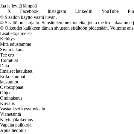
Jaa ja levitä lämpöä
X
Facebook
Instagram
LinkedIn
YouTube
Pin
© Sisällön käyttö vaatii luvan.
© Sisältö on suojattu. Suosittelemme tuotteita, jotka me itse takaamme 
© Oikeudet kaikkeen tämän sivuston sisältöön pidätetään. Voimme ansait
Lisätietoja meistä
Kehitys
Mitä edustamme
Sivun takana
Tee ero
Toimitilat
Data
Ilmaiset lataukset
Erikoishinnat
lausunnot
Ostosoppaat
Ohjeet
Ominaisuus
Kuvaus
Vastaukset kysymyksiin
Vianetsintä
Käyttäjäkokemus
Vapaita paikkoja
Apua tiedoilla