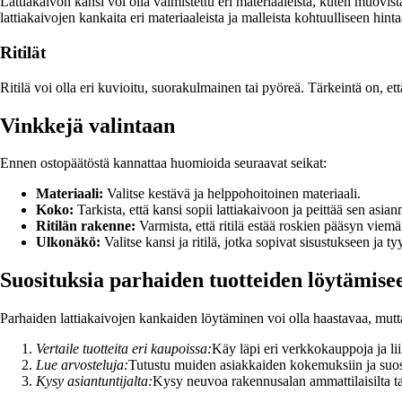
Lattiakaivon kansi voi olla valmistettu eri materiaaleista, kuten muovist
lattiakaivojen kankaita eri materiaaleista ja malleista kohtuulliseen hint
Ritilät
Ritilä voi olla eri kuvioitu, suorakulmainen tai pyöreä. Tärkeintä on, et
Vinkkejä valintaan
Ennen ostopäätöstä kannattaa huomioida seuraavat seikat:
Materiaali:
Valitse kestävä ja helppohoitoinen materiaali.
Koko:
Tarkista, että kansi sopii lattiakaivoon ja peittää sen asian
Ritilän rakenne:
Varmista, että ritilä estää roskien pääsyn viemär
Ulkonäkö:
Valitse kansi ja ritilä, jotka sopivat sisustukseen ja tyy
Suosituksia parhaiden tuotteiden löytämise
Parhaiden lattiakaivojen kankaiden löytäminen voi olla haastavaa, mutta
Vertaile tuotteita eri kaupoissa:
Käy läpi eri verkkokauppoja ja lii
Lue arvosteluja:
Tutustu muiden asiakkaiden kokemuksiin ja suos
Kysy asiantuntijalta:
Kysy neuvoa rakennusalan ammattilaisilta tai