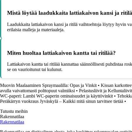
Mistä löytää laadukkaita lattiakaivon kansi ja ritil
Laadukkaita lattiakaivon kansi ja ritilä vaihtoehtoja löytyy hyvin va
erilaisia malleja ja materiaaleja.
Miten huoltaa lattiakaivon kantta tai ritilää?
Lattiakaivon kantta tai ritilää kannattaa säännöllisesti puhdistaa roski
se on vaurioitunut tai kulunut.
Muovin Maalaaminen Spraymaalilla: Opas ja Vinkit
•
Kissan karkotteet
avulla vaivattomasti polttopuut valmiiksi
•
Pelastusliivit ja Kelluntalii
WC-paperi: Lambi WC-paperin ominaisuudet ja käyttövinkit
•
Tehokka
Peräkärryn vuokraus Jyväskylä – Kaikki mitä sinun tarvitsee tietää
•
Tutustu meihin
Rakennatilaa
Rakennatilaa
Rakennatilaa on digitaalinen alusta, joka keskittyy rakennusalan uutisiin