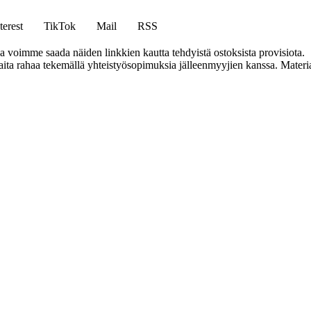
terest
TikTok
Mail
RSS
ja voimme saada näiden linkkien kautta tehdyistä ostoksista provisiota.
a rahaa tekemällä yhteistyösopimuksia jälleenmyyjien kanssa. Materiaal