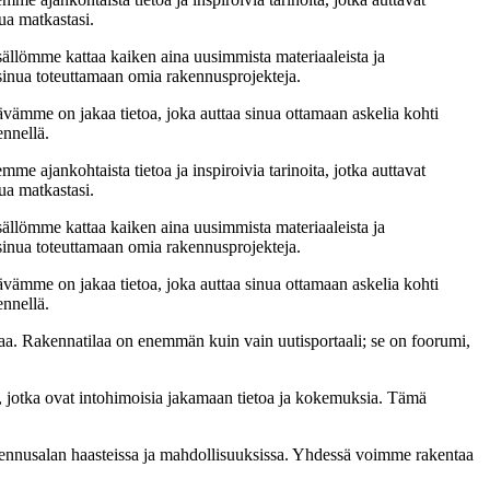
ua matkastasi.
sällömme kattaa kaiken aina uusimmista materiaaleista ja
t sinua toteuttamaan omia rakennusprojekteja.
ämme on jakaa tietoa, joka auttaa sinua ottamaan askelia kohti
ennellä.
me ajankohtaista tietoa ja inspiroivia tarinoita, jotka auttavat
ua matkastasi.
sällömme kattaa kaiken aina uusimmista materiaaleista ja
t sinua toteuttamaan omia rakennusprojekteja.
ämme on jakaa tietoa, joka auttaa sinua ottamaan askelia kohti
ennellä.
a. Rakennatilaa on enemmän kuin vain uutisportaali; se on foorumi,
, jotka ovat intohimoisia jakamaan tietoa ja kokemuksia. Tämä
akennusalan haasteissa ja mahdollisuuksissa. Yhdessä voimme rakentaa