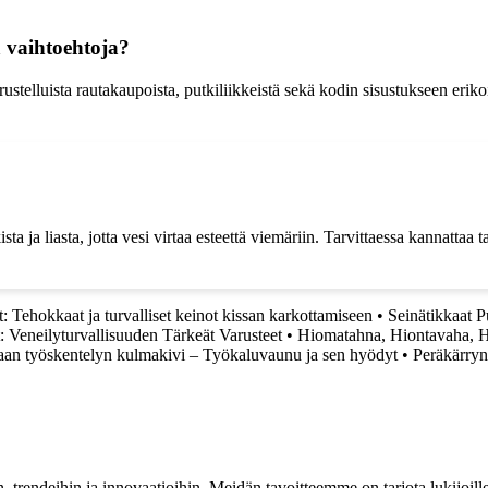
ä vaihtoehtoja?
rustelluista rautakaupoista, putkiliikkeistä sekä kodin sisustukseen eri
sta ja liasta, jotta vesi virtaa esteettä viemäriin. Tarvittaessa kannattaa 
: Tehokkaat ja turvalliset keinot kissan karkottamiseen
•
Seinätikkaat Pu
vit: Veneilyturvallisuuden Tärkeät Varusteet
•
Hiomatahna, Hiontavaha, Hi
an työskentelyn kulmakivi – Työkaluvaunu ja sen hyödyt
•
Peräkärryn
, trendeihin ja innovaatioihin. Meidän tavoitteemme on tarjota lukijoillem