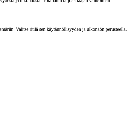
tävyydestä ja ulkonäöstä. Tokmanni tarjoaa laajan valikoiman
emäriin. Valitse ritilä sen käytännöllisyyden ja ulkonäön perusteella.