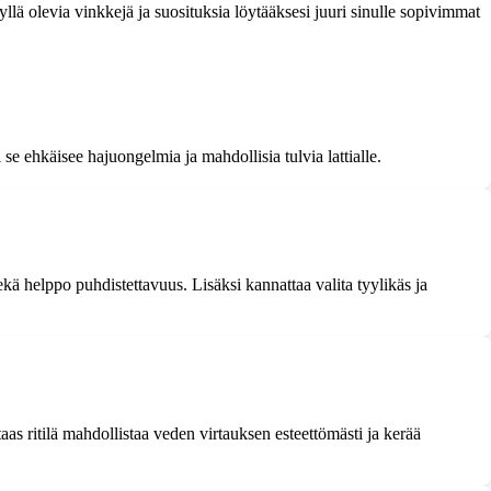
yllä olevia vinkkejä ja suosituksia löytääksesi juuri sinulle sopivimmat
se ehkäisee hajuongelmia ja mahdollisia tulvia lattialle.
kä helppo puhdistettavuus. Lisäksi kannattaa valita tyylikäs ja
aas ritilä mahdollistaa veden virtauksen esteettömästi ja kerää