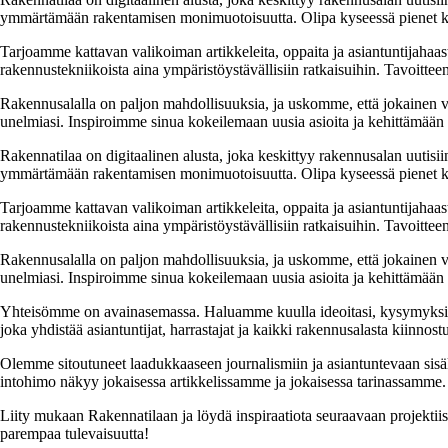
ymmärtämään rakentamisen monimuotoisuutta. Olipa kyseessä pienet kor
Tarjoamme kattavan valikoiman artikkeleita, oppaita ja asiantuntijahaas
rakennustekniikoista aina ympäristöystävällisiin ratkaisuihin. Tavoittee
Rakennusalalla on paljon mahdollisuuksia, ja uskomme, että jokainen v
unelmiasi. Inspiroimme sinua kokeilemaan uusia asioita ja kehittämään tai
Rakennatilaa on digitaalinen alusta, joka keskittyy rakennusalan uutisiin
ymmärtämään rakentamisen monimuotoisuutta. Olipa kyseessä pienet kor
Tarjoamme kattavan valikoiman artikkeleita, oppaita ja asiantuntijahaas
rakennustekniikoista aina ympäristöystävällisiin ratkaisuihin. Tavoittee
Rakennusalalla on paljon mahdollisuuksia, ja uskomme, että jokainen v
unelmiasi. Inspiroimme sinua kokeilemaan uusia asioita ja kehittämään tai
Yhteisömme on avainasemassa. Haluamme kuulla ideoitasi, kysymyksiäs
joka yhdistää asiantuntijat, harrastajat ja kaikki rakennusalasta kiinnost
Olemme sitoutuneet laadukkaaseen journalismiin ja asiantuntevaan sis
intohimo näkyy jokaisessa artikkelissamme ja jokaisessa tarinassamme.
Liity mukaan Rakennatilaan ja löydä inspiraatiota seuraavaan projekti
parempaa tulevaisuutta!