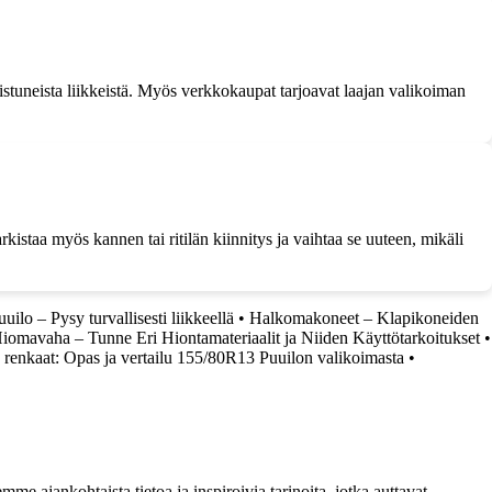
koistuneista liikkeistä. Myös verkkokaupat tarjoavat laajan valikoiman
tarkistaa myös kannen tai ritilän kiinnitys ja vaihtaa se uuteen, mikäli
uilo – Pysy turvallisesti liikkeellä
•
Halkomakoneet – Klapikoneiden
omavaha – Tunne Eri Hiontamateriaalit ja Niiden Käyttötarkoitukset
•
 renkaat: Opas ja vertailu 155/80R13 Puuilon valikoimasta
•
me ajankohtaista tietoa ja inspiroivia tarinoita, jotka auttavat