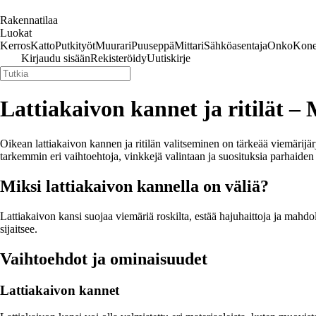
Rakennatilaa
Luokat
Kerros
Katto
Putkityöt
Muurari
Puuseppä
Mittari
Sähköasentaja
Onko
Kone
Kirjaudu sisään
Rekisteröidy
Uutiskirje
Lattiakaivon kannet ja ritilät – 
Oikean lattiakaivon kannen ja ritilän valitseminen on tärkeää viemärijär
tarkemmin eri vaihtoehtoja, vinkkejä valintaan ja suosituksia parhaiden
Miksi lattiakaivon kannella on väliä?
Lattiakaivon kansi suojaa viemäriä roskilta, estää hajuhaittoja ja mahdo
sijaitsee.
Vaihtoehdot ja ominaisuudet
Lattiakaivon kannet