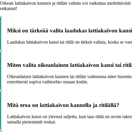
Oikean lattiakaivon kannen ja ritilän valinta voi vaikuttaa merkittäväst
ratkaisut!
Miksi on tärkeää valita laadukas lattiakaivon kansi t
Laadukas lattiakaivon kansi tai ritilä on tärkeä valinta, koska se va
Miten valita oikeanlainen lattiakaivon kansi tai riti
Oikeanlaisen lattiakaivon kannen tai ritilän valinnassa tulee huomio
esteettisesti sopiva vaihtoehto omaan kotiin.
Mitä eroa on lattiakaivon kannella ja ritilällä?
Lattiakaivon kansi on yleensä suljettu, kun taas ritilä on avoin rak
samalla pienemmät roskat.