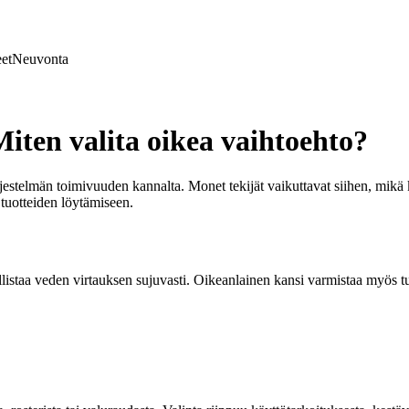
et
Neuvonta
Miten valita oikea vaihtoehto?
jestelmän toimivuuden kannalta. Monet tekijät vaikuttavat siihen, mikä ka
 tuotteiden löytämiseen.
llistaa veden virtauksen sujuvasti. Oikeanlainen kansi varmistaa myös tu