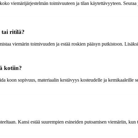
i koko viemärijärjestelmän toimivuuteen ja tilan käytettävyyteen. Seuraa 
ai ritilä?
rmistaa viemärin toimivuuden ja estää roskien pääsyn putkistoon. Lisäksi 
lä kotiin?
ida koon sopivuus, materiaalin kestävyys kosteudelle ja kemikaaleille se
enteeltaan. Kansi estää suurempien esineiden putoamisen viemäriin, kun t