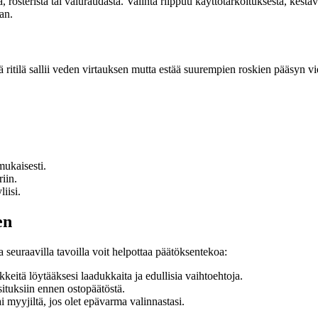
a, rosterista tai valuraudasta. Valinta riippuu käyttötarkoituksesta, kes
aan.
tä ritilä sallii veden virtauksen mutta estää suurempien roskien pääsyn vi
mukaisesti.
iin.
liisi.
en
 seuraavilla tavoilla voit helpottaa päätöksentekoa:
kkeitä löytääksesi laadukkaita ja edullisia vaihtoehtoja.
ituksiin ennen ostopäätöstä.
 myyjiltä, jos olet epävarma valinnastasi.