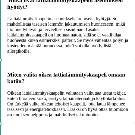
Mitkä ovat lattialämmityskaapelin asennuksen
hyödyt?
Lattialämmityskaapelin asennuksella on useita hyötyjä. Se
mahdollistaa tasaisen lämmön jakautumisen huoneeseen, mikä
luo miellyttävän ja terveellisen sisäilman. Lisäksi
lattialämmityskaapeli on huomaamaton, sillä se ei vaadi tilaa
huoneesta kuten esimerkiksi patterit. Se myös vähentää pölyn ja
kosteuden määrää huoneessa, mikä voi olla hyödyllistä
allergikoille.
Miten valita oikea lattialämmityskaapeli omaan
kotiin?
Oikean lattialämmityskaapelin valintaan vaikuttaa useat tekijät,
kuten huoneen koko, eristys, lattiamateriaali ja käyttötarkoitus.
On tärkeää valita oikean tehoiset kaapelit, jotta lattia lämpenee
tasaisesti ja energiatehokkaasti. Lisäksi on hyvä ottaa huomioon
asennuksen helppous ja mahdolliset takuutuotteet.