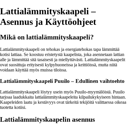
Lattialämmityskaapeli –
Asennus ja Käyttöohjeet
Mikä on lattialämmityskaapeli?
Lattialämmityskaapeli on tehokas ja energiatehokas tapa lämmittää
kotisi lattiaa. Se koostuu eristetystä kaapelista, joka asennetaan lattian
alle ja lämmittää sitä tasaisesti ja miellyttävästi. Lattialämmityskaapelit
ovat suosittuja erityisesti kylpyhuoneissa ja keittiöissä, mutta niitä
voidaan käyttää myös muissa tiloissa.
Lattialämmityskaapeli Puuilo – Edullinen vaihtoehto
Lattialämmityskaapeli löytyy usein myös Puuilo-myymälöistä. Puuilo
tarjoaa laadukkaita lattialämmityskaapeleita kilpailukykyiseen hintaan.
Kaapeleiden laatu ja kestävyys ovat tärkeitä tekijöitä valittaessa oikeaa
tuotetta kotiisi.
Lattialämmityskaapelin asennus