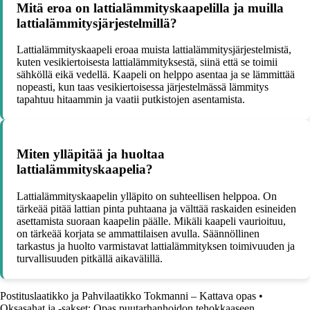
Mitä eroa on lattialämmityskaapelilla ja muilla
lattialämmitysjärjestelmillä?
Lattialämmityskaapeli eroaa muista lattialämmitysjärjestelmistä,
kuten vesikiertoisesta lattialämmityksestä, siinä että se toimii
sähköllä eikä vedellä. Kaapeli on helppo asentaa ja se lämmittää
nopeasti, kun taas vesikiertoisessa järjestelmässä lämmitys
tapahtuu hitaammin ja vaatii putkistojen asentamista.
Miten ylläpitää ja huoltaa
lattialämmityskaapelia?
Lattialämmityskaapelin ylläpito on suhteellisen helppoa. On
tärkeää pitää lattian pinta puhtaana ja välttää raskaiden esineiden
asettamista suoraan kaapelin päälle. Mikäli kaapeli vaurioituu,
on tärkeää korjata se ammattilaisen avulla. Säännöllinen
tarkastus ja huolto varmistavat lattialämmityksen toimivuuden ja
turvallisuuden pitkällä aikavälillä.
Postituslaatikko ja Pahvilaatikko Tokmanni – Kattava opas
•
Oksasahat ja -sakset: Opas puutarhanhoidon tehokkaaseen