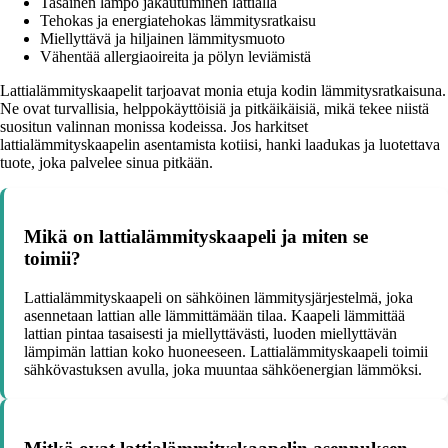
Tasainen lämpö jakautuminen lattialla
Tehokas ja energiatehokas lämmitysratkaisu
Miellyttävä ja hiljainen lämmitysmuoto
Vähentää allergiaoireita ja pölyn leviämistä
Lattialämmityskaapelit tarjoavat monia etuja kodin lämmitysratkaisuna.
Ne ovat turvallisia, helppokäyttöisiä ja pitkäikäisiä, mikä tekee niistä
suositun valinnan monissa kodeissa. Jos harkitset
lattialämmityskaapelin asentamista kotiisi, hanki laadukas ja luotettava
tuote, joka palvelee sinua pitkään.
Mikä on lattialämmityskaapeli ja miten se
toimii?
Lattialämmityskaapeli on sähköinen lämmitysjärjestelmä, joka
asennetaan lattian alle lämmittämään tilaa. Kaapeli lämmittää
lattian pintaa tasaisesti ja miellyttävästi, luoden miellyttävän
lämpimän lattian koko huoneeseen. Lattialämmityskaapeli toimii
sähkövastuksen avulla, joka muuntaa sähköenergian lämmöksi.