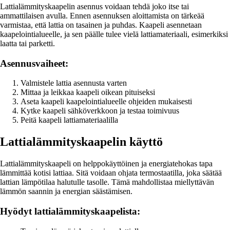
Lattialämmityskaapelin asennus voidaan tehdä joko itse tai
ammattilaisen avulla. Ennen asennuksen aloittamista on tärkeää
varmistaa, että lattia on tasainen ja puhdas. Kaapeli asennetaan
kaapelointialueelle, ja sen päälle tulee vielä lattiamateriaali, esimerkiksi
laatta tai parketti.
Asennusvaiheet:
Valmistele lattia asennusta varten
Mittaa ja leikkaa kaapeli oikean pituiseksi
Aseta kaapeli kaapelointialueelle ohjeiden mukaisesti
Kytke kaapeli sähköverkkoon ja testaa toimivuus
Peitä kaapeli lattiamateriaalilla
Lattialämmityskaapelin käyttö
Lattialämmityskaapeli on helppokäyttöinen ja energiatehokas tapa
lämmittää kotisi lattiaa. Sitä voidaan ohjata termostaatilla, joka säätää
lattian lämpötilaa halutulle tasolle. Tämä mahdollistaa miellyttävän
lämmön saannin ja energian säästämisen.
Hyödyt lattialämmityskaapelista: