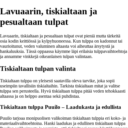
Lavuaarin, tiskialtaan ja
pesualtaan tulpat
Lavuaarin, tiskialtaan ja pesualtaan tulpat ovat pieniä mutta tärkeitä
osia kodin keittiössä ja kylpyhuoneessa. Kun tulppa on kadonnut tai
vaurioitunut, veden valuminen altaasta voi aiheuttaa ärsytystä ja
hankaluuksia. Tässä oppaassa käymme läpi erilaisia tulppavaihtoehtoja
ja annamme vinkkejä oikeanlaisen tulpan valintaan.
Tiskialtaan tulpan valinta
Tiskialtaan tulppa on yleisesti saatavilla oleva tarvike, joka sopii
useimpiin tavallisiin tiskialtaihin. Tarkista tiskialtaan mitat ja valitse
tulppa sen perusteella. Hyvä tiskialtaan tulppa pitää veden tehokkaasti
altaassa ja on helppo asentaa sekä puhdistaa.
Tiskialtaan tulppa Puuilo – Laadukasta ja edullista
Puuilo tarjoaa monipuolisen valikoiman tiskialtaan tulppia eri koko- ja
materiaalivaihtoehtoina. Hanki laadukas ja edullinen tiskialtaan tulppa