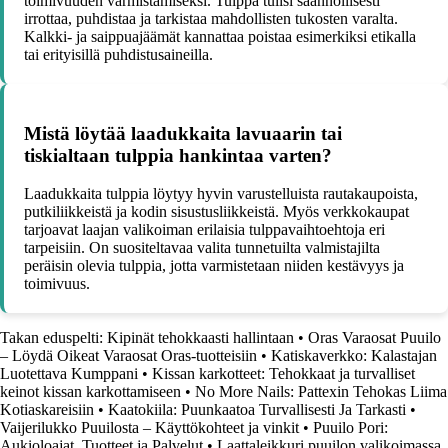
toimivuuden varmistamiseksi. Tulppa tulisi säännöllisesti
irrottaa, puhdistaa ja tarkistaa mahdollisten tukosten varalta.
Kalkki- ja saippuajäämät kannattaa poistaa esimerkiksi etikalla
tai erityisillä puhdistusaineilla.
Mistä löytää laadukkaita lavuaarin tai
tiskialtaan tulppia hankintaa varten?
Laadukkaita tulppia löytyy hyvin varustelluista rautakaupoista,
putkiliikkeistä ja kodin sisustusliikkeistä. Myös verkkokaupat
tarjoavat laajan valikoiman erilaisia tulppavaihtoehtoja eri
tarpeisiin. On suositeltavaa valita tunnetuilta valmistajilta
peräisin olevia tulppia, jotta varmistetaan niiden kestävyys ja
toimivuus.
Takan eduspelti: Kipinät tehokkaasti hallintaan
•
Oras Varaosat Puuilo
– Löydä Oikeat Varaosat Oras-tuotteisiin
•
Katiskaverkko: Kalastajan
Luotettava Kumppani
•
Kissan karkotteet: Tehokkaat ja turvalliset
keinot kissan karkottamiseen
•
No More Nails: Pattexin Tehokas Liima
Kotiaskareisiin
•
Kaatokiila: Puunkaatoa Turvallisesti Ja Tarkasti
•
Vaijerilukko Puuilosta – Käyttökohteet ja vinkit
•
Puuilo Pori:
Aukioloajat, Tuotteet ja Palvelut
•
Laattaleikkuri puuilon valikoimassa