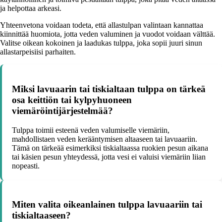
ja helpottaa arkeasi.
Yhteenvetona voidaan todeta, että allastulpan valintaan kannattaa
kiinnittää huomiota, jotta veden valuminen ja vuodot voidaan välttää.
Valitse oikean kokoinen ja laadukas tulppa, joka sopii juuri sinun
allastarpeisiisi parhaiten.
Miksi lavuaarin tai tiskialtaan tulppa on tärkeä
osa keittiön tai kylpyhuoneen
viemäröintijärjestelmää?
Tulppa toimii esteenä veden valumiselle viemäriin,
mahdollistaen veden kerääntymisen altaaseen tai lavuaariin.
Tämä on tärkeää esimerkiksi tiskialtaassa ruokien pesun aikana
tai käsien pesun yhteydessä, jotta vesi ei valuisi viemäriin liian
nopeasti.
Miten valita oikeanlainen tulppa lavuaariin tai
tiskialtaaseen?