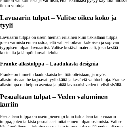
Puuilon valikoimasta ja varmista, että tiskialtaasi pysyy käyttökunnossa
ilman vuotoja.
Lavuaarin tulpat – Valitse oikea koko ja
tyyli
Lavuaarin tulppa on usein hieman erilainen kuin tiskialtaan tulppa,
joten varmista ennen ostoa, että valitset oikean kokoisen ja sopivan
tyyppisen tulpan lavuaariisi. Valitse kestävä materiaali, joka kestää
kosteutta ja lämpötilanvaihteluita.
Franke allastulppa – Laadukasta designia
Franke on tunnettu laadukkaista keittiötuotteistaan, ja myös
allastulpissaan he tarjoavat tyylikkäitä ja kestäviä vaihtoehtoja. Franke
allastulppa on helppo asentaa ja pitää lavuaarisi veden tiiviisti sisällä.
Pesualtaan tulpat – Veden valuminen
kuriin
Pesualtaan tulppa on usein pienempi kuin tiskialtaan tai lavuaarin
tulppa, joten tarkista pesualtaasi mitat ennen tulpan ostamista. Valitse
käytännöllinen ja toimiva pesualtaan tulppa, joka pitää veden altaassa