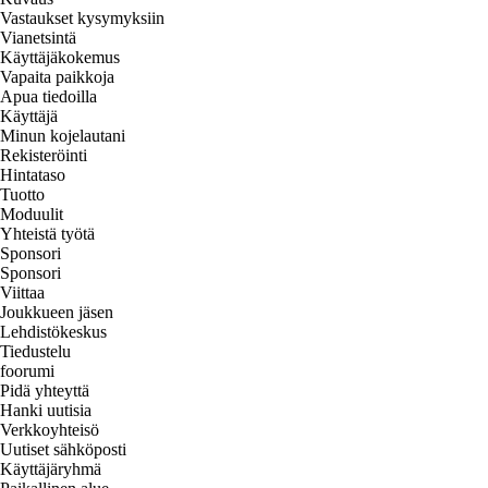
Vastaukset kysymyksiin
Vianetsintä
Käyttäjäkokemus
Vapaita paikkoja
Apua tiedoilla
Käyttäjä
Minun kojelautani
Rekisteröinti
Hintataso
Tuotto
Moduulit
Yhteistä työtä
Sponsori
Sponsori
Viittaa
Joukkueen jäsen
Lehdistökeskus
Tiedustelu
foorumi
Pidä yhteyttä
Hanki uutisia
Verkkoyhteisö
Uutiset sähköposti
Käyttäjäryhmä