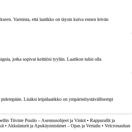
rikseen. Varmista, että laatikko on täysin kuiva ennen leivän
ignia, jotka sopivat keittiösi tyyliin. Laatikon tulisi olla
a pidempään. Lisäksi leipälaatikko on ympäristöystävällisempi
ellin Tiiviste Puuilo – Asennusohjeet ja Vinkit
•
Rappurallit ja
kit
•
Akkulaturit ja Apukäynnistimet – Opas ja Vertailu
•
Velcronauhan