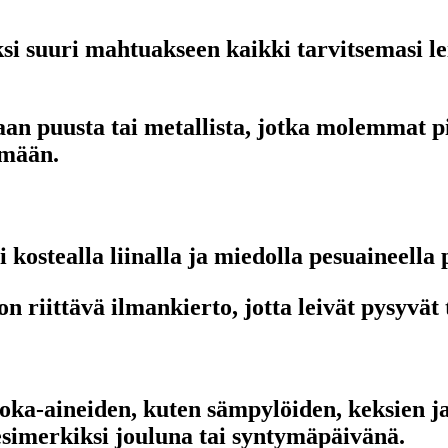
ksi suuri mahtuakseen kaikki tarvitsemasi l
an puusta tai metallista, jotka molemmat pi
ämään.
i kostealla liinalla ja miedolla pesuaineella
on riittävä ilmankierto, jotta leivät pysyvä
a-aineiden, kuten sämpylöiden, keksien ja s
simerkiksi jouluna tai syntymäpäivänä.