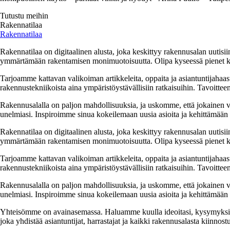
Tutustu meihin
Rakennatilaa
Rakennatilaa
Rakennatilaa on digitaalinen alusta, joka keskittyy rakennusalan uutisiin
ymmärtämään rakentamisen monimuotoisuutta. Olipa kyseessä pienet kor
Tarjoamme kattavan valikoiman artikkeleita, oppaita ja asiantuntijahaas
rakennustekniikoista aina ympäristöystävällisiin ratkaisuihin. Tavoittee
Rakennusalalla on paljon mahdollisuuksia, ja uskomme, että jokainen v
unelmiasi. Inspiroimme sinua kokeilemaan uusia asioita ja kehittämään tai
Rakennatilaa on digitaalinen alusta, joka keskittyy rakennusalan uutisiin
ymmärtämään rakentamisen monimuotoisuutta. Olipa kyseessä pienet kor
Tarjoamme kattavan valikoiman artikkeleita, oppaita ja asiantuntijahaas
rakennustekniikoista aina ympäristöystävällisiin ratkaisuihin. Tavoittee
Rakennusalalla on paljon mahdollisuuksia, ja uskomme, että jokainen v
unelmiasi. Inspiroimme sinua kokeilemaan uusia asioita ja kehittämään tai
Yhteisömme on avainasemassa. Haluamme kuulla ideoitasi, kysymyksiäs
joka yhdistää asiantuntijat, harrastajat ja kaikki rakennusalasta kiinnost