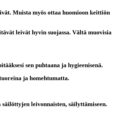
eivät. Muista myös ottaa huomioon keittiön
tävät leivät hyvin suojassa. Vältä muovisia
 pitääksesi sen puhtaana ja hygieenisenä.
t tuoreina ja homehtumatta.
äilöttyjen leivonnaisten, säilyttämiseen.