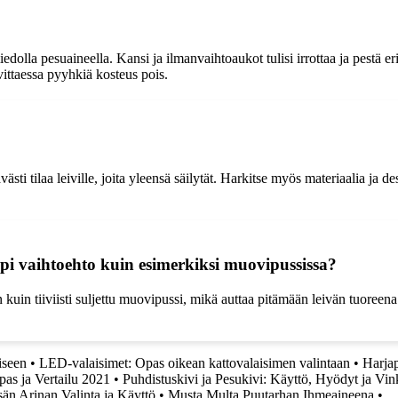
iedolla pesuaineella. Kansi ja ilmanvaihtoaukot tulisi irrottaa ja pestä e
rvittaessa pyyhkiä kosteus pois.
västi tilaa leiville, joita yleensä säilytät. Harkitse myös materiaalia ja des
mpi vaihtoehto kuin esimerkiksi muovipussissa?
kuin tiiviisti suljettu muovipussi, mikä auttaa pitämään leivän tuoreen
iseen
•
LED-valaisimet: Opas oikean kattovalaisimen valintaan
•
Harjap
-opas ja Vertailu 2021
•
Puhdistuskivi ja Pesukivi: Käyttö, Hyödyt ja Vin
sän Arinan Valinta ja Käyttö
•
Musta Multa Puutarhan Ihmeaineena
•