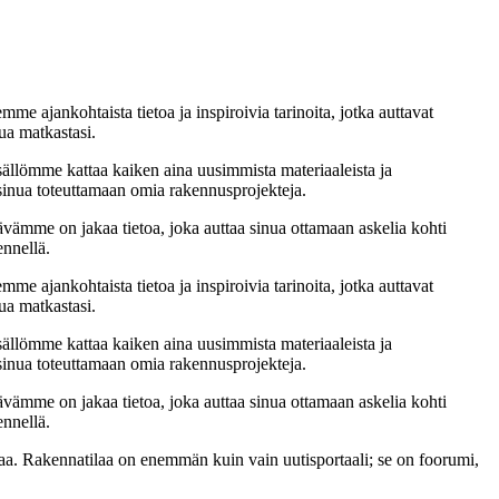
me ajankohtaista tietoa ja inspiroivia tarinoita, jotka auttavat
ua matkastasi.
sällömme kattaa kaiken aina uusimmista materiaaleista ja
t sinua toteuttamaan omia rakennusprojekteja.
ämme on jakaa tietoa, joka auttaa sinua ottamaan askelia kohti
ennellä.
me ajankohtaista tietoa ja inspiroivia tarinoita, jotka auttavat
ua matkastasi.
sällömme kattaa kaiken aina uusimmista materiaaleista ja
t sinua toteuttamaan omia rakennusprojekteja.
ämme on jakaa tietoa, joka auttaa sinua ottamaan askelia kohti
ennellä.
a. Rakennatilaa on enemmän kuin vain uutisportaali; se on foorumi,