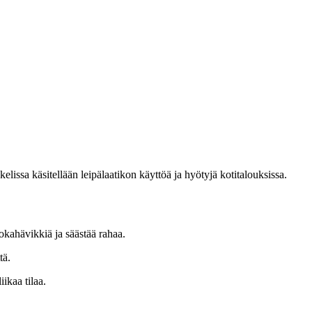
elissa käsitellään leipälaatikon käyttöä ja hyötyjä kotitalouksissa.
okahävikkiä ja säästää rahaa.
tä.
ikaa tilaa.