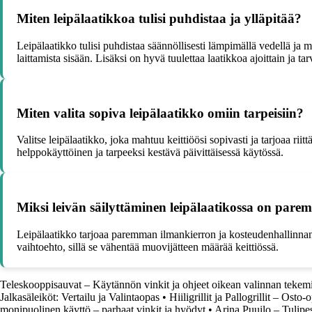
Miten leipälaatikkoa tulisi puhdistaa ja ylläpitää?
Leipälaatikko tulisi puhdistaa säännöllisesti lämpimällä vedellä ja m
laittamista sisään. Lisäksi on hyvä tuulettaa laatikkoa ajoittain ja ta
Miten valita sopiva leipälaatikko omiin tarpeisiin?
Valitse leipälaatikko, joka mahtuu keittiöösi sopivasti ja tarjoaa riittä
helppokäyttöinen ja tarpeeksi kestävä päivittäisessä käytössä.
Miksi leivän säilyttäminen leipälaatikossa on pare
Leipälaatikko tarjoaa paremman ilmankierron ja kosteudenhallinnan 
vaihtoehto, sillä se vähentää muovijätteen määrää keittiössä.
Teleskooppisauvat – Käytännön vinkit ja ohjeet oikean valinnan tekem
Jalkasäleiköt: Vertailu ja Valintaopas
•
Hiiligrillit ja Pallogrillit – Osto
monipuolinen käyttö – parhaat vinkit ja hyödyt
•
Arina Puuilo – Tulipe