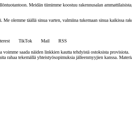
ällöntuotantoon. Meidän tiimimme koostuu rakennusalan ammattilaisista
isi. Me olemme täällä sinua varten, valmiina tukemaan sinua kaikissa r
terest
TikTok
Mail
RSS
ja voimme saada näiden linkkien kautta tehdyistä ostoksista provisiota.
a rahaa tekemällä yhteistyösopimuksia jälleenmyyjien kanssa. Materiaal