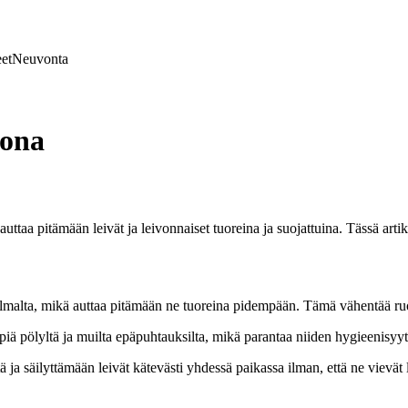
et
Neuvonta
tona
ttaa pitämään leivät ja leivonnaiset tuoreina ja suojattuina. Tässä artikk
 ilmalta, mikä auttaa pitämään ne tuoreina pidempään. Tämä vähentää ru
piä pölyltä ja muilta epäpuhtauksilta, mikä parantaa niiden hygieenisyyt
 ja säilyttämään leivät kätevästi yhdessä paikassa ilman, että ne vievät li