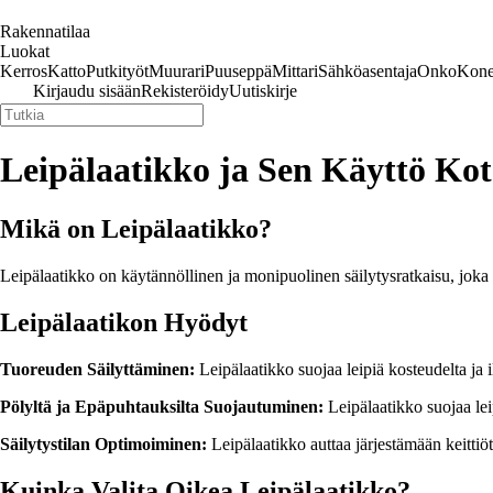
Rakennatilaa
Luokat
Kerros
Katto
Putkityöt
Muurari
Puuseppä
Mittari
Sähköasentaja
Onko
Kone
Kirjaudu sisään
Rekisteröidy
Uutiskirje
Leipälaatikko ja Sen Käyttö Ko
Mikä on Leipälaatikko?
Leipälaatikko on käytännöllinen ja monipuolinen säilytysratkaisu, joka au
Leipälaatikon Hyödyt
Tuoreuden Säilyttäminen:
Leipälaatikko suojaa leipiä kosteudelta ja
Pölyltä ja Epäpuhtauksilta Suojautuminen:
Leipälaatikko suojaa lei
Säilytystilan Optimoiminen:
Leipälaatikko auttaa järjestämään keittiötä
Kuinka Valita Oikea Leipälaatikko?