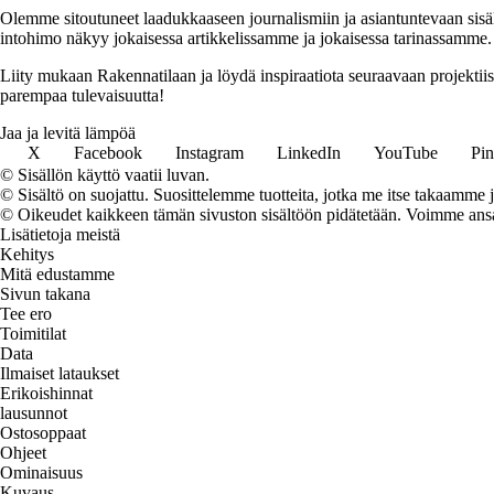
Olemme sitoutuneet laadukkaaseen journalismiin ja asiantuntevaan sis
intohimo näkyy jokaisessa artikkelissamme ja jokaisessa tarinassamme.
Liity mukaan Rakennatilaan ja löydä inspiraatiota seuraavaan projekti
parempaa tulevaisuutta!
Jaa ja levitä lämpöä
X
Facebook
Instagram
LinkedIn
YouTube
Pin
© Sisällön käyttö vaatii luvan.
© Sisältö on suojattu. Suosittelemme tuotteita, jotka me itse takaamme 
© Oikeudet kaikkeen tämän sivuston sisältöön pidätetään. Voimme ansait
Lisätietoja meistä
Kehitys
Mitä edustamme
Sivun takana
Tee ero
Toimitilat
Data
Ilmaiset lataukset
Erikoishinnat
lausunnot
Ostosoppaat
Ohjeet
Ominaisuus
Kuvaus