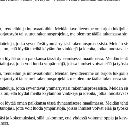
, trendeihin ja innovaatioihin. Meidän tavoitteemme on tarjota lukijoillem
jaustyöt tai suuret rakennusprojektit, me olemme täällä tukemassa sin
tatteluja, jotka syventävät ymmärrystäsi rakennusprosessista. Meidän si
na on, että löydät meiltä käytännön vinkkejä ja ideoita, jotka innostava
oi löytää oman paikkansa tässä dynaamisessa maailmassa. Meidän tehtäv
tojasi, jotta voit luoda ympäristöjä, joissa ihmiset voivat elää ja työsk
, trendeihin ja innovaatioihin. Meidän tavoitteemme on tarjota lukijoillem
jaustyöt tai suuret rakennusprojektit, me olemme täällä tukemassa sin
tatteluja, jotka syventävät ymmärrystäsi rakennusprosessista. Meidän si
na on, että löydät meiltä käytännön vinkkejä ja ideoita, jotka innostava
oi löytää oman paikkansa tässä dynaamisessa maailmassa. Meidän tehtäv
tojasi, jotta voit luoda ympäristöjä, joissa ihmiset voivat elää ja työsk
i ja kokemuksiasi, sillä uskomme, että yhdessä voimme oppia ja kasva
uneet.