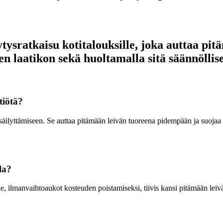
tysratkaisu kotitalouksille, joka auttaa pit
n laatikon sekä huoltamalla sitä säännöllise
tiötä?
än säilyttämiseen. Se auttaa pitämään leivän tuoreena pidempään ja suojaa
la?
eiville, ilmanvaihtoaukot kosteuden poistamiseksi, tiivis kansi pitämään l